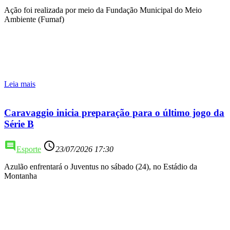
Ação foi realizada por meio da Fundação Municipal do Meio
Ambiente (Fumaf)
Leia mais
Caravaggio inicia preparação para o último jogo da
Série B
comment
access_time
Esporte
23/07/2026 17:30
Azulão enfrentará o Juventus no sábado (24), no Estádio da
Montanha