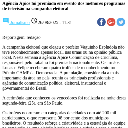
Agência Ápice foi premiada em evento dos melhores programas
de televisão na campanha eleitoral
comment
access_time
Jornalismo
26/08/2025 - 11:31
Reportagem: redação
A campanha eleitoral que elegeu o prefeito Vaguinho Espíndola não
teve reconhecimento apenas local, nas urnas ou na opinião pública
local. Nesta semana a agência Ápice Comunicação de Criciúma,
responsável pelo trabalho foi premiada nacionalmente. Os irmãos
Lucas e Felipe receberam quatro troféus de reconhecimento no
Prêmio CAMP da Democracia. A premiação, considerada a mais
importante da área no país, reuniu os principais profissionais e
agências de comunicação política, eleitoral, institucional e
governamental do Brasil.
A cerimônia que conheceu os vencedores foi realizada na noite desta
segunda-feira (25), em São Paulo.
Os troféus ocorreram em categorias de cidades com até 200 mil
participantes, o que representa 98 ​​por cento dos municípios
brasileiros. O resultado reforça a criatividade e a estratégia da equipe