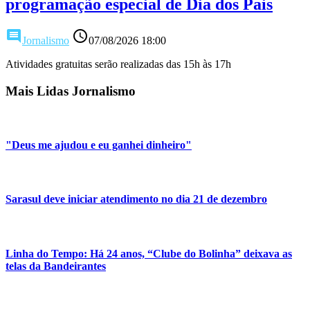
programação especial de Dia dos Pais
comment
access_time
Jornalismo
07/08/2026 18:00
Atividades gratuitas serão realizadas das 15h às 17h
Mais Lidas Jornalismo
"Deus me ajudou e eu ganhei dinheiro"
Sarasul deve iniciar atendimento no dia 21 de dezembro
Linha do Tempo: Há 24 anos, “Clube do Bolinha” deixava as
telas da Bandeirantes