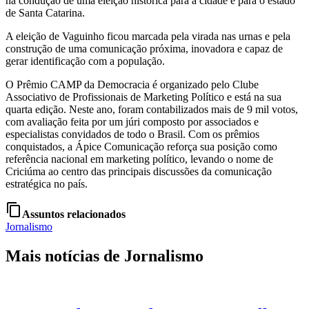
na condução de uma eleição histórica para a cidade e para o estado
de Santa Catarina.
A eleição de Vaguinho ficou marcada pela virada nas urnas e pela
construção de uma comunicação próxima, inovadora e capaz de
gerar identificação com a população.
O Prêmio CAMP da Democracia é organizado pelo Clube
Associativo de Profissionais de Marketing Político e está na sua
quarta edição. Neste ano, foram contabilizados mais de 9 mil votos,
com avaliação feita por um júri composto por associados e
especialistas convidados de todo o Brasil. Com os prêmios
conquistados, a Ápice Comunicação reforça sua posição como
referência nacional em marketing político, levando o nome de
Criciúma ao centro das principais discussões da comunicação
estratégica no país.
content_copy
Assuntos relacionados
Jornalismo
Mais notícias de Jornalismo