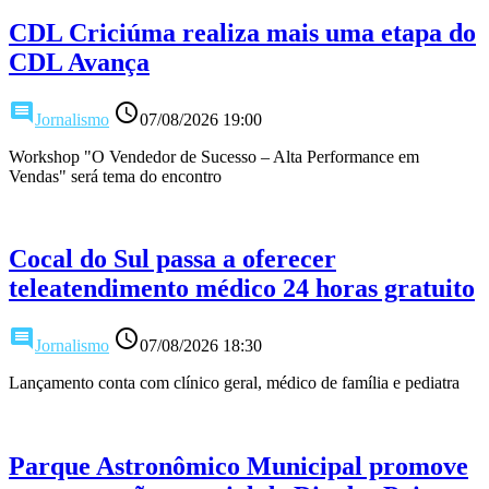
CDL Criciúma realiza mais uma etapa do
CDL Avança
comment
access_time
Jornalismo
07/08/2026 19:00
Workshop "O Vendedor de Sucesso – Alta Performance em
Vendas" será tema do encontro
Cocal do Sul passa a oferecer
teleatendimento médico 24 horas gratuito
comment
access_time
Jornalismo
07/08/2026 18:30
Lançamento conta com clínico geral, médico de família e pediatra
Parque Astronômico Municipal promove