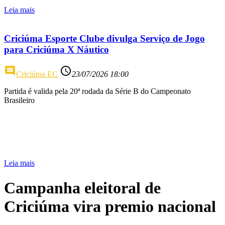
Leia mais
Criciúma Esporte Clube divulga Serviço de Jogo
para Criciúma X Náutico
comment
access_time
Criciúma EC
23/07/2026 18:00
Partida é valida pela 20ª rodada da Série B do Campeonato
Brasileiro
Leia mais
Campanha eleitoral de
Criciúma vira premio nacional