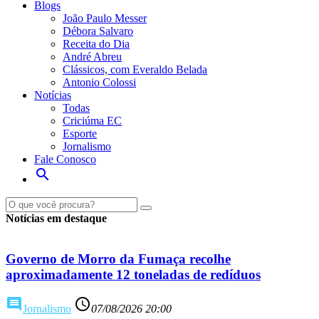
Blogs
João Paulo Messer
Débora Salvaro
Receita do Dia
André Abreu
Clássicos, com Everaldo Belada
Antonio Colossi
Notícias
Todas
Criciúma EC
Esporte
Jornalismo
Fale Conosco
search
Ouça ao vivo
Veja ao viv
Notícias em destaque
Governo de Morro da Fumaça recolhe
aproximadamente 12 toneladas de redíduos
comment
access_time
Jornalismo
07/08/2026 20:00