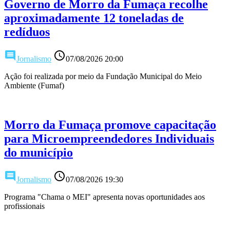
Governo de Morro da Fumaça recolhe
aproximadamente 12 toneladas de
redíduos
comment
access_time
Jornalismo
07/08/2026 20:00
Ação foi realizada por meio da Fundação Municipal do Meio
Ambiente (Fumaf)
Morro da Fumaça promove capacitação
para Microempreendedores Individuais
do município
comment
access_time
Jornalismo
07/08/2026 19:30
Programa "Chama o MEI" apresenta novas oportunidades aos
profissionais