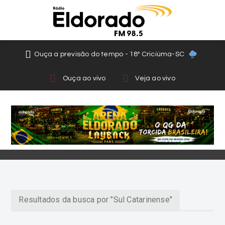
Ouça a previsão do tempo - 18º Criciúma-SC
Ouça ao vivo
Veja ao vivo
Resultados da busca por "Sul Catarinense"