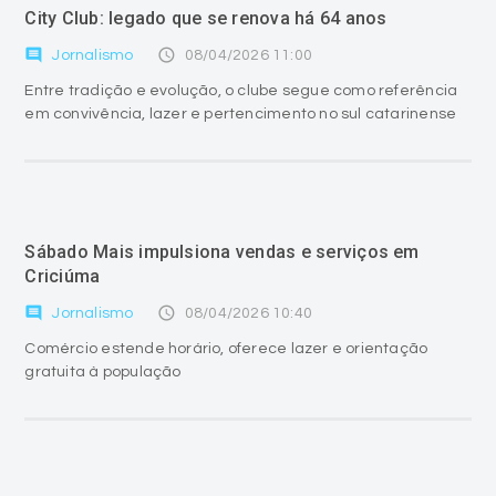
City Club: legado que se renova há 64 anos
comment
access_time
Jornalismo
08/04/2026 11:00
Entre tradição e evolução, o clube segue como referência
em convivência, lazer e pertencimento no sul catarinense
Sábado Mais impulsiona vendas e serviços em
Criciúma
comment
access_time
Jornalismo
08/04/2026 10:40
Comércio estende horário, oferece lazer e orientação
gratuita à população