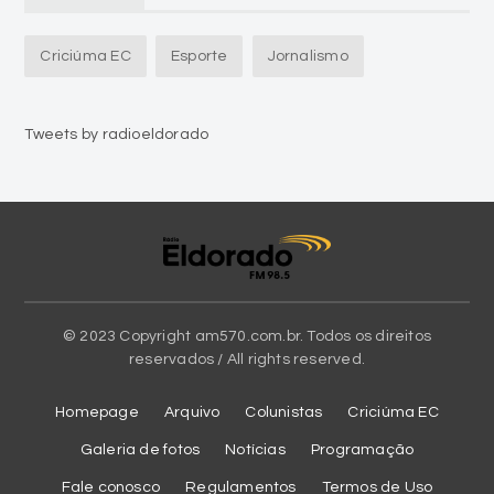
Criciúma EC
Esporte
Jornalismo
Tweets by radioeldorado
© 2023 Copyright am570.com.br. Todos os direitos
reservados / All rights reserved.
Homepage
Arquivo
Colunistas
Criciúma EC
Galeria de fotos
Notícias
Programação
Fale conosco
Regulamentos
Termos de Uso