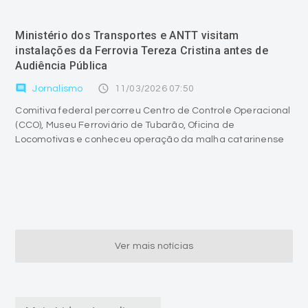
Ministério dos Transportes e ANTT visitam
instalações da Ferrovia Tereza Cristina antes de
Audiência Pública
comment
access_time
Jornalismo
11/03/2026 07:50
Comitiva federal percorreu Centro de Controle Operacional
(CCO), Museu Ferroviário de Tubarão, Oficina de
Locomotivas e conheceu operação da malha catarinense
Ver mais notícias