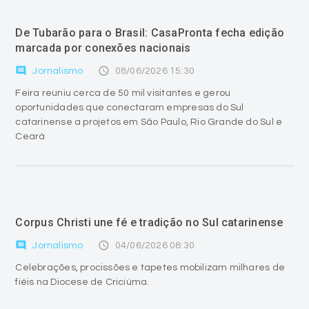
De Tubarão para o Brasil: CasaPronta fecha edição
marcada por conexões nacionais
comment
access_time
Jornalismo
08/06/2026 15:30
Feira reuniu cerca de 50 mil visitantes e gerou
oportunidades que conectaram empresas do Sul
catarinense a projetos em São Paulo, Rio Grande do Sul e
Ceará
Corpus Christi une fé e tradição no Sul catarinense
comment
access_time
Jornalismo
04/06/2026 08:30
Celebrações, procissões e tapetes mobilizam milhares de
fiéis na Diocese de Criciúma.