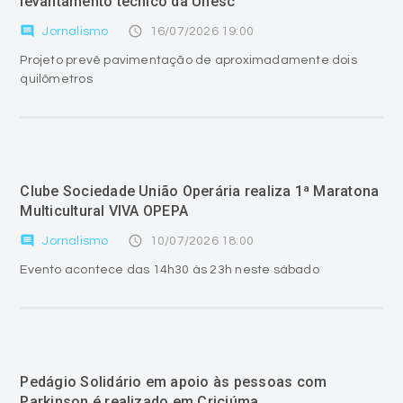
levantamento técnico da Unesc
comment
access_time
Jornalismo
16/07/2026 19:00
Projeto prevê pavimentação de aproximadamente dois
quilômetros
Clube Sociedade União Operária realiza 1ª Maratona
Multicultural VIVA OPEPA
comment
access_time
Jornalismo
10/07/2026 18:00
Evento acontece das 14h30 às 23h neste sábado
Pedágio Solidário em apoio às pessoas com
Parkinson é realizado em Criciúma