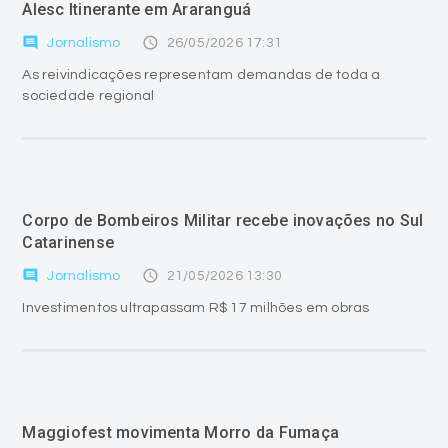
Alesc Itinerante em Araranguá
comment
access_time
Jornalismo
26/05/2026 17:31
As reivindicações representam demandas de toda a
sociedade regional
Corpo de Bombeiros Militar recebe inovações no Sul
Catarinense
comment
access_time
Jornalismo
21/05/2026 13:30
Investimentos ultrapassam R$ 17 milhões em obras
Maggiofest movimenta Morro da Fumaça