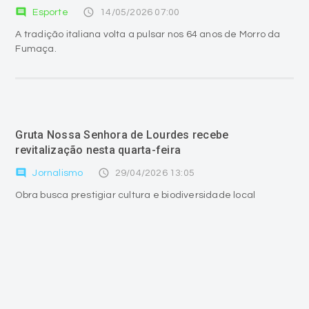
comment
access_time
Esporte
14/05/2026 07:00
A tradição italiana volta a pulsar nos 64 anos de Morro da
Fumaça.
Gruta Nossa Senhora de Lourdes recebe
revitalização nesta quarta-feira
comment
access_time
Jornalismo
29/04/2026 13:05
Obra busca prestigiar cultura e biodiversidade local