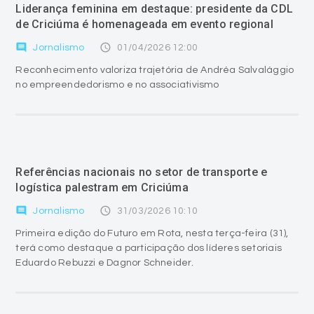
Liderança feminina em destaque: presidente da CDL
de Criciúma é homenageada em evento regional
comment
access_time
Jornalismo
01/04/2026 12:00
Reconhecimento valoriza trajetória de Andréa Salvalággio
no empreendedorismo e no associativismo
Referências nacionais no setor de transporte e
logística palestram em Criciúma
comment
access_time
Jornalismo
31/03/2026 10:10
Primeira edição do Futuro em Rota, nesta terça-feira (31),
terá como destaque a participação dos líderes setoriais
Eduardo Rebuzzi e Dagnor Schneider.