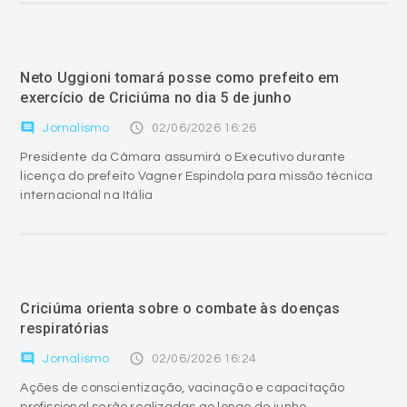
Neto Uggioni tomará posse como prefeito em
exercício de Criciúma no dia 5 de junho
comment
access_time
Jornalismo
02/06/2026 16:26
Presidente da Câmara assumirá o Executivo durante
licença do prefeito Vagner Espindola para missão técnica
internacional na Itália
Criciúma orienta sobre o combate às doenças
respiratórias
comment
access_time
Jornalismo
02/06/2026 16:24
Ações de conscientização, vacinação e capacitação
profissional serão realizadas ao longo de junho