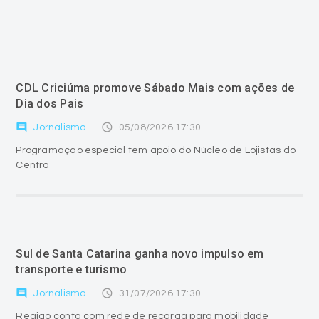
CDL Criciúma promove Sábado Mais com ações de
Dia dos Pais
comment
access_time
Jornalismo
05/08/2026 17:30
Programação especial tem apoio do Núcleo de Lojistas do
Centro
Sul de Santa Catarina ganha novo impulso em
transporte e turismo
comment
access_time
Jornalismo
31/07/2026 17:30
Região conta com rede de recarga para mobilidade