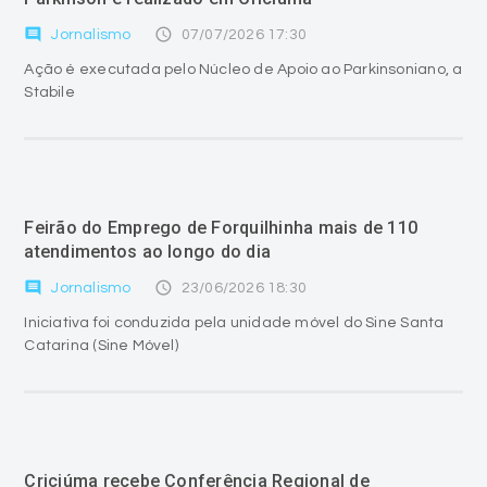
comment
access_time
Jornalismo
07/07/2026 17:30
Ação é executada pelo Núcleo de Apoio ao Parkinsoniano, a
Stabile
Feirão do Emprego de Forquilhinha mais de 110
atendimentos ao longo do dia
comment
access_time
Jornalismo
23/06/2026 18:30
Iniciativa foi conduzida pela unidade móvel do Sine Santa
Catarina (Sine Móvel)
Criciúma recebe Conferência Regional de