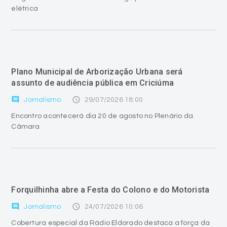
elétrica
Plano Municipal de Arborização Urbana será
assunto de audiência pública em Criciúma
comment
access_time
Jornalismo
29/07/2026 18:00
Encontro acontecerá dia 20 de agosto no Plenário da
Câmara
Forquilhinha abre a Festa do Colono e do Motorista
comment
access_time
Jornalismo
24/07/2026 10:06
Cobertura especial da Rádio Eldorado destaca a força da