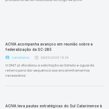
ACIVA acompanha avanços em reunião sobre a
federalização da SC-285
comment
access_time
Jornalismo
29/05/2026 16:34
O DNIT já oficializou a solicitação ao Estado e aguarda
retorno para dar sequência aos encaminhamentos
necessários
ACIVA leva pautas estratégicas do Sul Catarinense à