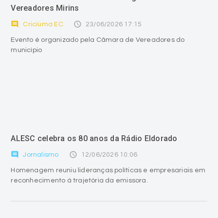
Vereadores Mirins
comment
access_time
Criciúma EC
23/06/2026 17:15
Evento é organizado pela Câmara de Vereadores do
município
ALESC celebra os 80 anos da Rádio Eldorado
comment
access_time
Jornalismo
12/06/2026 10:06
Homenagem reuniu lideranças políticas e empresariais em
reconhecimento à trajetória da emissora.