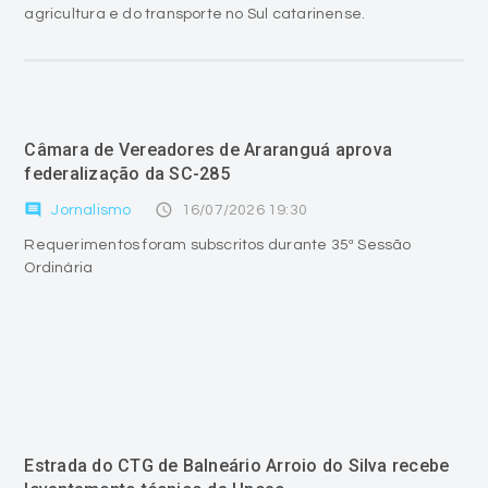
agricultura e do transporte no Sul catarinense.
Câmara de Vereadores de Araranguá aprova
federalização da SC-285
comment
access_time
Jornalismo
16/07/2026 19:30
Requerimentos foram subscritos durante 35ª Sessão
Ordinária
Estrada do CTG de Balneário Arroio do Silva recebe