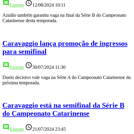
comment
access_time
Esporte
12/08/2024 10:11
Azulão também garantiu vaga na final da Série B do Campeonato
Catarinense desta temporada.
Caravaggio lança promoção de ingressos
para semifinal
comment
access_time
Esporte
30/07/2024 11:30
Duelo decisivo vale vaga na Série A do Campeonato Catarinense da
próxima temporada.
Caravaggio está na semifinal da Série B
do Campeonato Catarinense
comment
access_time
Esporte
21/07/2024 23:45