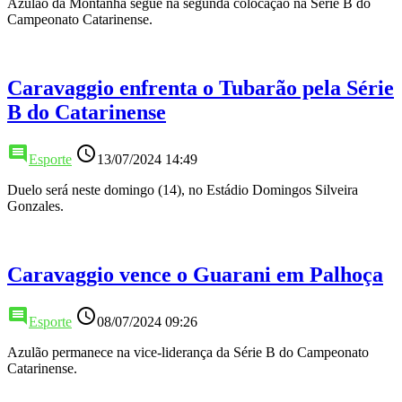
Azulão da Montanha segue na segunda colocação na Série B do
Campeonato Catarinense.
Caravaggio enfrenta o Tubarão pela Série
B do Catarinense
comment
access_time
Esporte
13/07/2024 14:49
Duelo será neste domingo (14), no Estádio Domingos Silveira
Gonzales.
Caravaggio vence o Guarani em Palhoça
comment
access_time
Esporte
08/07/2024 09:26
Azulão permanece na vice-liderança da Série B do Campeonato
Catarinense.