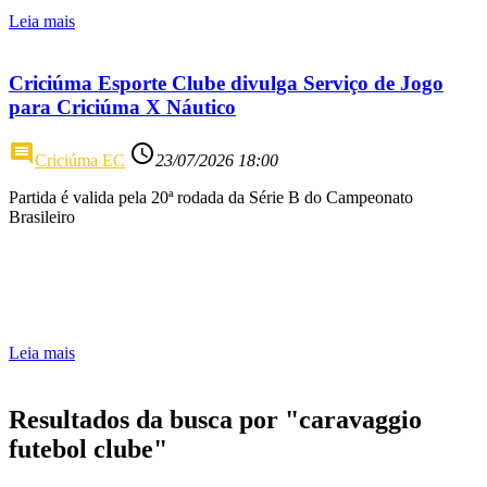
Leia mais
Criciúma Esporte Clube divulga Serviço de Jogo
para Criciúma X Náutico
comment
access_time
Criciúma EC
23/07/2026 18:00
Partida é valida pela 20ª rodada da Série B do Campeonato
Brasileiro
Leia mais
Resultados da busca por "caravaggio
futebol clube"