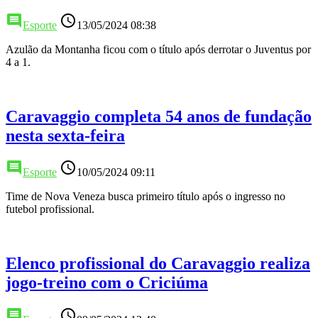
comment
access_time
Esporte
13/05/2024 08:38
Azulão da Montanha ficou com o título após derrotar o Juventus por
4 a 1.
Caravaggio completa 54 anos de fundação
nesta sexta-feira
comment
access_time
Esporte
10/05/2024 09:11
Time de Nova Veneza busca primeiro título após o ingresso no
futebol profissional.
Elenco profissional do Caravaggio realiza
jogo-treino com o Criciúma
comment
access_time