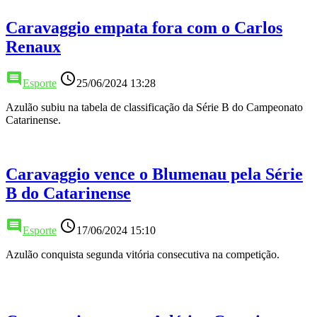
Caravaggio empata fora com o Carlos
Renaux
comment
access_time
Esporte
25/06/2024 13:28
Azulão subiu na tabela de classificação da Série B do Campeonato
Catarinense.
Caravaggio vence o Blumenau pela Série
B do Catarinense
comment
access_time
Esporte
17/06/2024 15:10
Azulão conquista segunda vitória consecutiva na competição.