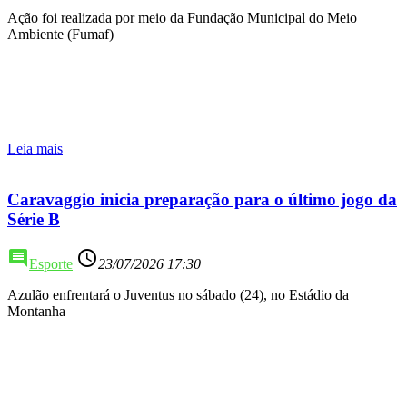
Ação foi realizada por meio da Fundação Municipal do Meio
Ambiente (Fumaf)
Leia mais
Caravaggio inicia preparação para o último jogo da
Série B
comment
access_time
Esporte
23/07/2026 17:30
Azulão enfrentará o Juventus no sábado (24), no Estádio da
Montanha