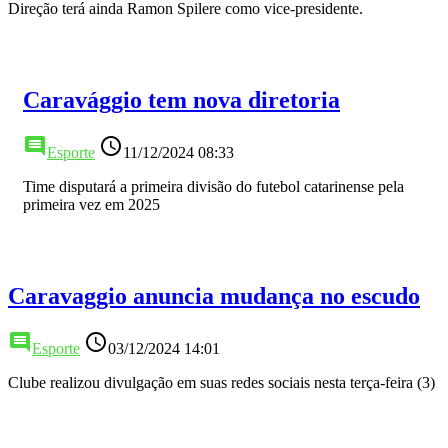
Direção terá ainda Ramon Spilere como vice-presidente.
Caravággio tem nova diretoria
comment
access_time
Esporte
11/12/2024 08:33
Time disputará a primeira divisão do futebol catarinense pela
primeira vez em 2025
Caravaggio anuncia mudança no escudo
comment
access_time
Esporte
03/12/2024 14:01
Clube realizou divulgação em suas redes sociais nesta terça-feira (3)