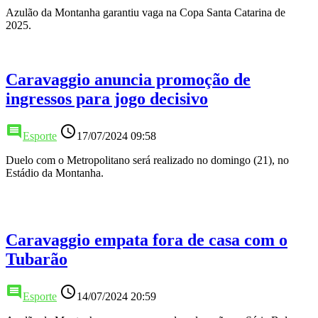
Azulão da Montanha garantiu vaga na Copa Santa Catarina de
2025.
Caravaggio anuncia promoção de
ingressos para jogo decisivo
comment
access_time
Esporte
17/07/2024 09:58
Duelo com o Metropolitano será realizado no domingo (21), no
Estádio da Montanha.
Caravaggio empata fora de casa com o
Tubarão
comment
access_time
Esporte
14/07/2024 20:59