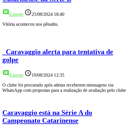
comment
access_time
Esporte
25/08/2024 18:40
Vitória aconteceu nos pênaltis.
Caravaggio alerta para tentativa de
golpe
comment
access_time
Esporte
19/08/2024 12:35
O clube foi procurado após atletas receberem mensagens via
WhatsApp com propostas para a realização de avaliação pelo clube
Caravaggio está na Série A do
Campeonato Catarinense