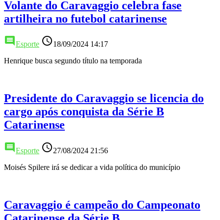
Volante do Caravaggio celebra fase
artilheira no futebol catarinense
comment
access_time
Esporte
18/09/2024 14:17
Henrique busca segundo título na temporada
Presidente do Caravaggio se licencia do
cargo após conquista da Série B
Catarinense
comment
access_time
Esporte
27/08/2024 21:56
Moisés Spilere irá se dedicar a vida política do município
Caravaggio é campeão do Campeonato
Catarinense da Série B