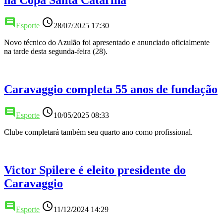
comment
access_time
Esporte
28/07/2025 17:30
Novo técnico do Azulão foi apresentado e anunciado oficialmente
na tarde desta segunda-feira (28).
Caravaggio completa 55 anos de fundação
comment
access_time
Esporte
10/05/2025 08:33
Clube completará também seu quarto ano como profissional.
Victor Spilere é eleito presidente do
Caravaggio
comment
access_time
Esporte
11/12/2024 14:29