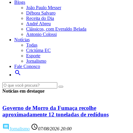
Blogs
João Paulo Messer
Débora Salvaro
Receita do Dia
André Abreu
Clássicos, com Everaldo Belada
Antonio Colossi
Notícias
Todas
Criciúma EC
Esporte
Jornalismo
Fale Conosco
search
Ouça ao vivo
Veja ao viv
Notícias em destaque
Governo de Morro da Fumaça recolhe
aproximadamente 12 toneladas de redíduos
comment
access_time
Jornalismo
07/08/2026 20:00