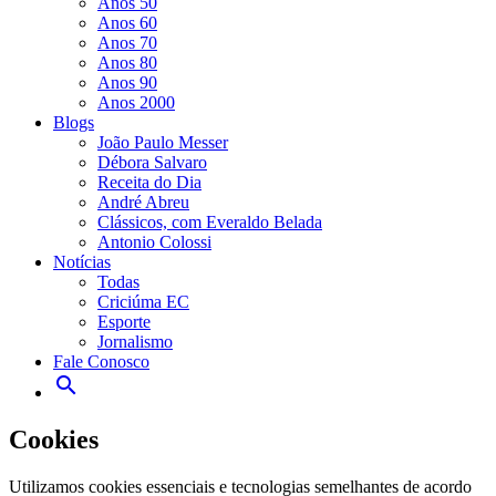
Anos 50
Anos 60
Anos 70
Anos 80
Anos 90
Anos 2000
Blogs
João Paulo Messer
Débora Salvaro
Receita do Dia
André Abreu
Clássicos, com Everaldo Belada
Antonio Colossi
Notícias
Todas
Criciúma EC
Esporte
Jornalismo
Fale Conosco
search
Ouça ao vivo
Veja ao viv
Cookies
Utilizamos cookies essenciais e tecnologias semelhantes de acordo