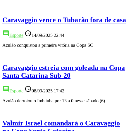
Caravaggio vence o Tubarão fora de casa
comment
access_time
Esporte
14/09/2025 22:44
Azulão conquistou a primeira vitória na Copa SC
Caravaggio estreia com goleada na Copa
Santa Catarina Sub-20
comment
access_time
Esporte
08/09/2025 17:42
Azulão derrotou o Imbituba por 13 a 0 nesse sábado (6)
Valmir Israel comandará o Caravaggio
na Copa Santa Catarina