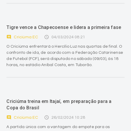
Tigre vence a Chapecoense e lidera a primeira fase
comment
access_time
Criciúma EC
04/03/2024 08:21
O Criciúma enfrentará o Hercílio Luz nas quartas de final. O
confronto de ida, de acordo com a Federação Catarinense
de Futebol (FCF), será disputado no sábado (09/03), às 18
horas, no estádio Aníbal Costa, em Tubarão.
Criciúma treina em Itajaí, em preparação para a
Copa do Brasil
comment
access_time
Criciúma EC
26/02/2024 10:28
A partida única com a vantagem do empate para os