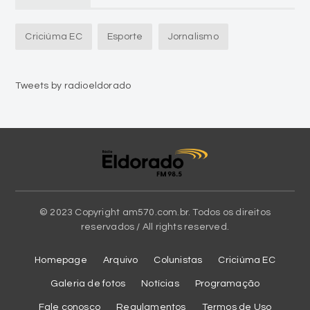
Criciúma EC
Esporte
Jornalismo
Tweets by radioeldorado
© 2023 Copyright am570.com.br. Todos os direitos
reservados / All rights reserved.
Homepage
Arquivo
Colunistas
Criciúma EC
Galeria de fotos
Notícias
Programação
Fale conosco
Regulamentos
Termos de Uso