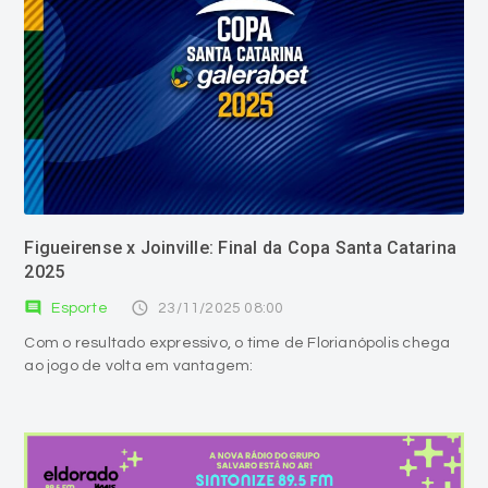
Figueirense x Joinville: Final da Copa Santa Catarina
2025
comment
access_time
Esporte
23/11/2025 08:00
Com o resultado expressivo, o time de Florianópolis chega
ao jogo de volta em vantagem: