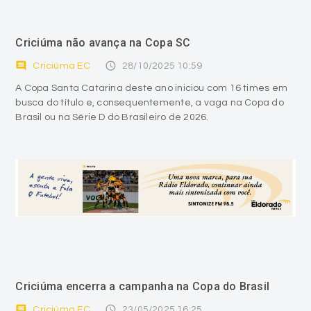
Criciúma não avança na Copa SC
comment
access_time
Criciúma EC
28/10/2025 10:59
A Copa Santa Catarina deste ano iniciou com 16 times em
busca do título e, consequentemente, a vaga na Copa do
Brasil ou na Série D do Brasileiro de 2026.
Criciúma encerra a campanha na Copa do Brasil
comment
access_time
Criciúma EC
23/05/2025 16:25