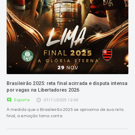
Brasileirão 2025: reta final acirrada e disputa intensa
por vagas na Libertadores 2026
comment
access_time
Esporte
07/11/2025 12:00
À medida que o Brasileirão 2025 se aproxima de sua reta
final, a emoção toma conta