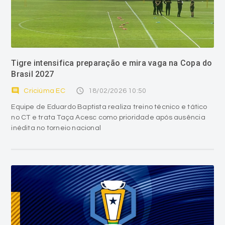
Tigre intensifica preparação e mira vaga na Copa do
Brasil 2027
comment
access_time
Criciúma EC
18/02/2026 10:50
Equipe de Eduardo Baptista realiza treino técnico e tático
no CT e trata Taça Acesc como prioridade após ausência
inédita no torneio nacional