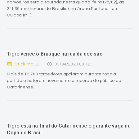
carvoeiros será disputada nesta quarta-feira (28/02), às
21h30min (horário de Brasília), na Arena Pantanal, em
Cuiabá (MT).
Tigre vence o Brusque na ida da decisão
comment
access_time
Criciúma EC
03/04/2023 00:12
Mais de 16.700 torcedores apoiaram durante toda a
partida e bateram novamente o recorde de público do
Catarinense.
Tigre está na final do Catarinense e garante vaga na
Copa do Brasil