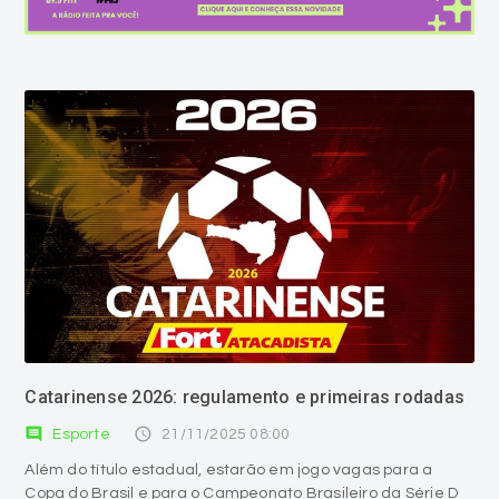
Catarinense 2026: regulamento e primeiras rodadas
comment
access_time
Esporte
21/11/2025 08:00
Além do título estadual, estarão em jogo vagas para a
Copa do Brasil e para o Campeonato Brasileiro da Série D