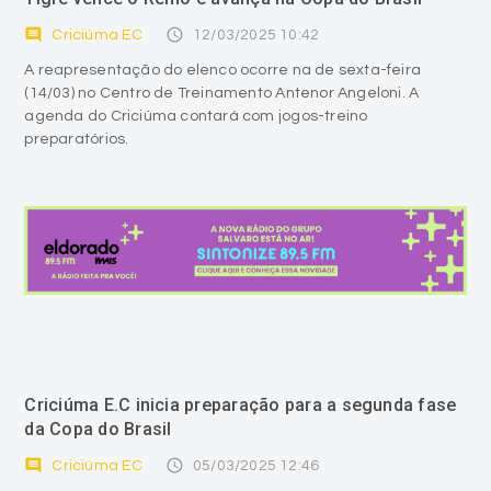
comment
access_time
Criciúma EC
12/03/2025 10:42
A reapresentação do elenco ocorre na de sexta-feira
(14/03) no Centro de Treinamento Antenor Angeloni. A
agenda do Criciúma contará com jogos-treino
preparatórios.
Criciúma E.C inicia preparação para a segunda fase
da Copa do Brasil
comment
access_time
Criciúma EC
05/03/2025 12:46