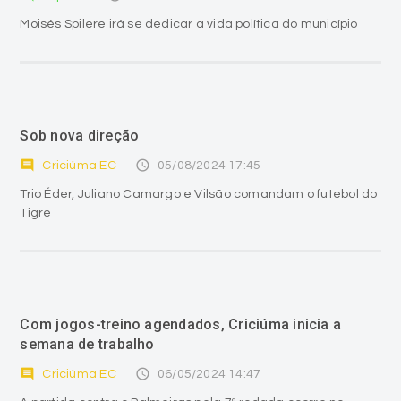
Moisés Spilere irá se dedicar a vida política do município
Sob nova direção
comment
access_time
Criciúma EC
05/08/2024 17:45
Trio Éder, Juliano Camargo e Vilsão comandam o futebol do
Tigre
Com jogos-treino agendados, Criciúma inicia a
semana de trabalho
comment
access_time
Criciúma EC
06/05/2024 14:47