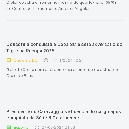
O elenco volta a treinar na manhã de quarta-feira (05/03)
no Centro de Treinamento Antenor Angeloni.
Concórdia conquista a Copa SC e será adversário do
Tigre na Recopa 2025
comment
access_time
Criciúma EC
17/11/2024 12:21
Galo do Oeste será o terceiro representante do estado na
Copa do Brasil
Presidente do Caravaggio se licencia do cargo após
conquista da Série B Catarinense
comment
access_time
Esporte
27/08/2024 21:56