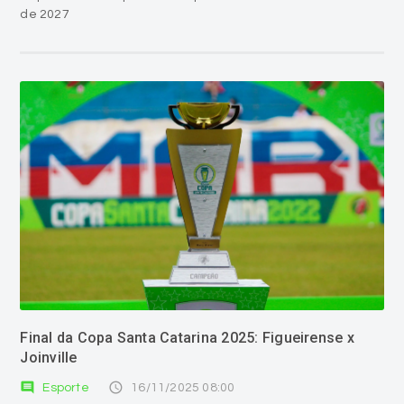
de 2027
Final da Copa Santa Catarina 2025: Figueirense x
Joinville
comment
access_time
Esporte
16/11/2025 08:00