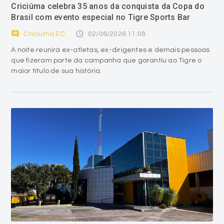
Criciúma celebra 35 anos da conquista da Copa do
Brasil com evento especial no Tigre Sports Bar
comment
access_time
Criciúma EC
02/06/2026 11:08
A noite reunirá ex-atletas, ex-dirigentes e demais pessoas
que fizeram parte da campanha que garantiu ao Tigre o
maior título de sua história.