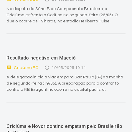
Na disputa da Série B do Campeonato Brasileiro, o
Criciúma enfrenta o Coritiba na segunda-feira (26/05). O
duelo ocorre às 19 horas, no estádio Heriberto Hülse.
Resultado negativo em Maceió
comment
access_time
Criciúma EC
19/05/2025 10:14
A delegação inicia a viagem para São Paulo (SP) na manhã
de segunda-feira (19/05). A preparação para o confronto
contra o RB Bragantino ocorre na capital paulista.
Criciúma e Novorizontino empatam pelo Brasileirão