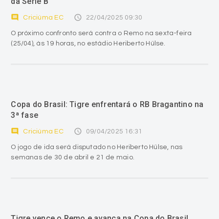
da Série B
comment
access_time
Criciúma EC
22/04/2025 09:30
O próximo confronto será contra o Remo na sexta-feira
(25/04), às 19 horas, no estádio Heriberto Hülse.
Copa do Brasil: Tigre enfrentará o RB Bragantino na
3ª fase
comment
access_time
Criciúma EC
09/04/2025 16:31
O jogo de ida será disputado no Heriberto Hülse, nas
semanas de 30 de abril e 21 de maio.
Tigre vence o Remo e avança na Copa do Brasil