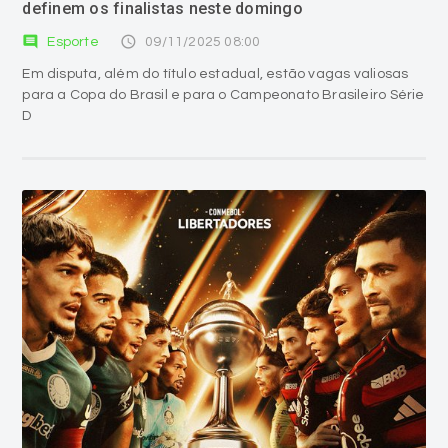
definem os finalistas neste domingo
comment
access_time
Esporte
09/11/2025 08:00
Em disputa, além do título estadual, estão vagas valiosas
para a Copa do Brasil e para o Campeonato Brasileiro Série
D