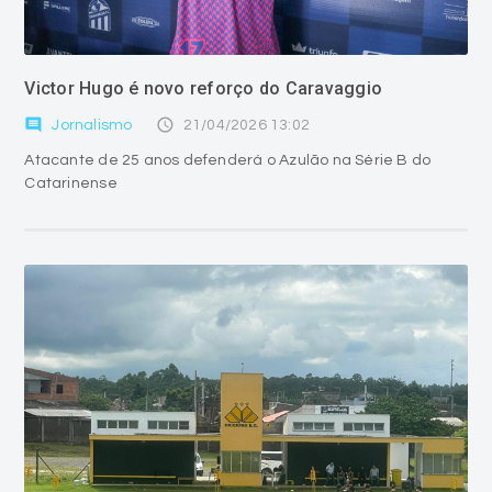
Victor Hugo é novo reforço do Caravaggio
comment
access_time
Jornalismo
21/04/2026 13:02
Atacante de 25 anos defenderá o Azulão na Série B do
Catarinense