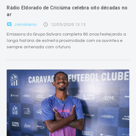
Rádio Eldorado de Criciúma celebra oito décadas no
ar
comment
access_time
Jornalismo
12/05/2026 13:13
Emissora do Grupo Salvaro completa 80 anos festejando a
longa história de estreita proximidade com os ouvintes e
sempre antenada com o futuro