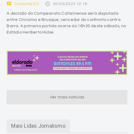
comment
access_time
Criciúma EC
30/03/2023 12:18
A decisão do Campeonato Catarinense será disputada
entre Criciúma e Brusque, vencedor do confronto contra
Barra. A primeira partida ocorre às 16h30 deste sábado, no
Estádio Heriberto Hülse.
Ver mais notícias
Mais Lidas Jornalismo