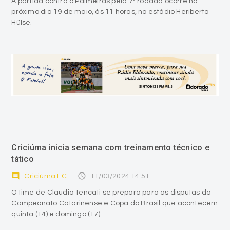
A partida contra o Palmeiras pela 7ª rodada ocorre no
próximo dia 19 de maio, às 11 horas, no estádio Heriberto
Hülse.
Criciúma inicia semana com treinamento técnico e
tático
comment
access_time
Criciúma EC
11/03/2024 14:51
O time de Claudio Tencati se prepara para as disputas do
Campeonato Catarinense e Copa do Brasil que acontecem
quinta (14) e domingo (17).