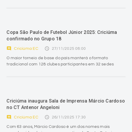
Copa São Paulo de Futebol Júnior 2025: Criciúma
confirmado no Grupo 18
comment
access_time
Criciúma EC
27/11/2025 08:00
O maior torneio de base do país manterá o formato
tradicional com 128 clubes participantes em 32 sedes
Criciúma inaugura Sala de Imprensa Márcio Cardoso
no CT Antenor Angeloni
comment
access_time
Criciúma EC
26/11/2025 17:30
Com 63 anos, Márcio Cardoso é um dos nomes mais