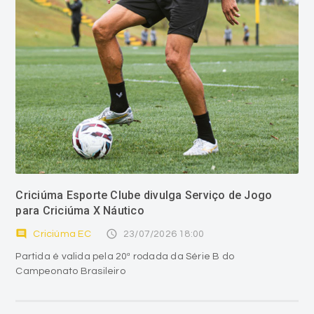
Criciúma Esporte Clube divulga Serviço de Jogo
para Criciúma X Náutico
comment
access_time
Criciúma EC
23/07/2026 18:00
Partida é valida pela 20ª rodada da Série B do
Campeonato Brasileiro