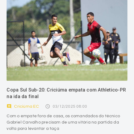
Copa Sul Sub-20: Criciúma empata com Athletico-PR
na ida da final
comment
access_time
Criciúma EC
03/12/2025 08:00
Com o empate fora de casa, os comandados do técnico
Gabriel Carvalho precisam de uma vitória na partida da
volta para levantar a taça