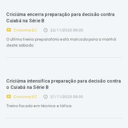
Criciúma encerra preparação para decisão contra
Cuiabá na Série B
comment
access_time
Criciúma EC
22/11/2025 08:00
O último treino preparatório está marcado para a manhã
deste sábado
Criciúma intensifica preparação para decisão contra
o Cuiabá na Série B
comment
access_time
Criciúma EC
21/11/2025 08:00
Treino focado em técnica e tática