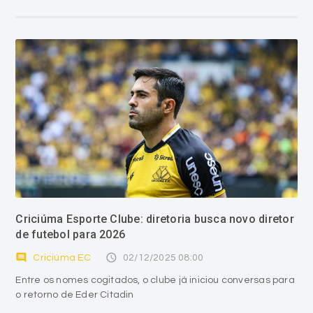
Criciúma Esporte Clube: diretoria busca novo diretor
de futebol para 2026
comment
access_time
Criciúma EC
02/12/2025 08:00
Entre os nomes cogitados, o clube já iniciou conversas para
o retorno de Eder Citadin