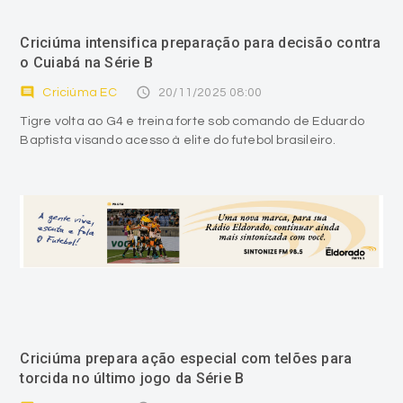
Criciúma intensifica preparação para decisão contra
o Cuiabá na Série B
comment
access_time
Criciúma EC
20/11/2025 08:00
Tigre volta ao G4 e treina forte sob comando de Eduardo
Baptista visando acesso à elite do futebol brasileiro.
Criciúma prepara ação especial com telões para
torcida no último jogo da Série B