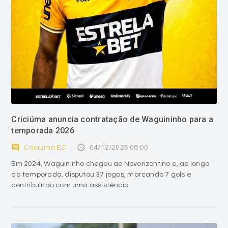
Criciúma anuncia contratação de Waguininho para a
temporada 2026
comment
access_time
Criciúma EC
04/12/2025 08:00
Em 2024, Waguininho chegou ao Novorizontino e, ao longo
da temporada, disputou 37 jogos, marcando 7 gols e
contribuindo com uma assistência