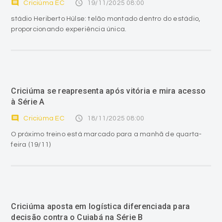
comment
access_time
Criciúma EC
19/11/2025 08:00
stádio Heriberto Hülse: telão montado dentro do estádio,
proporcionando experiência única.
Criciúma se reapresenta após vitória e mira acesso
à Série A
comment
access_time
Criciúma EC
18/11/2025 08:00
O próximo treino está marcado para a manhã de quarta-
feira (19/11)
Criciúma aposta em logística diferenciada para
decisão contra o Cuiabá na Série B