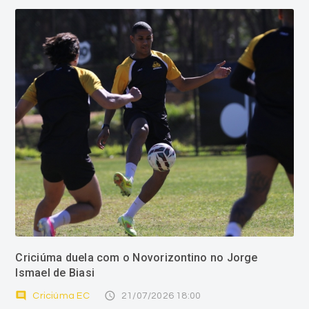
Criciúma duela com o Novorizontino no Jorge
Ismael de Biasi
comment
access_time
Criciúma EC
21/07/2026 18:00