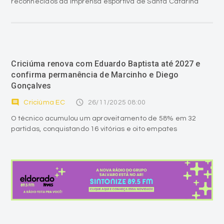
reconhecidos da imprensa esportiva de Santa Catarina
Criciúma renova com Eduardo Baptista até 2027 e
confirma permanência de Marcinho e Diego
Gonçalves
comment
access_time
Criciúma EC
26/11/2025 08:00
O técnico acumulou um aproveitamento de 58% em 32
partidas, conquistando 16 vitórias e oito empates