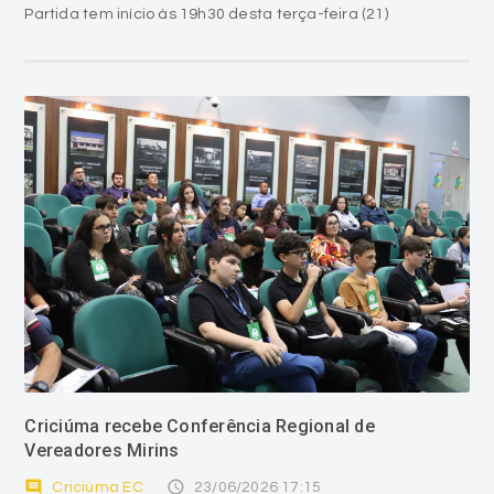
Partida tem início às 19h30 desta terça-feira (21)
Criciúma recebe Conferência Regional de
Vereadores Mirins
comment
access_time
Criciúma EC
23/06/2026 17:15