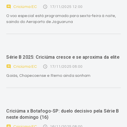
comment
access_time
Criciúma EC
17/11/2025 12:00
O voo especial está programado para sexta-feira à noite,
saindo do Aeroporto de Jaguaruna
Série B 2025: Criciúma cresce e se aproxima da elite
comment
access_time
Criciúma EC
17/11/2025 08:00
Goiás, Chapecoense e Remo ainda sonham
Criciúma x Botafogo-SP: duelo decisivo pela Série B
neste domingo (16)
comment
access_time
Criciúma EC
16/11/2025 08:00