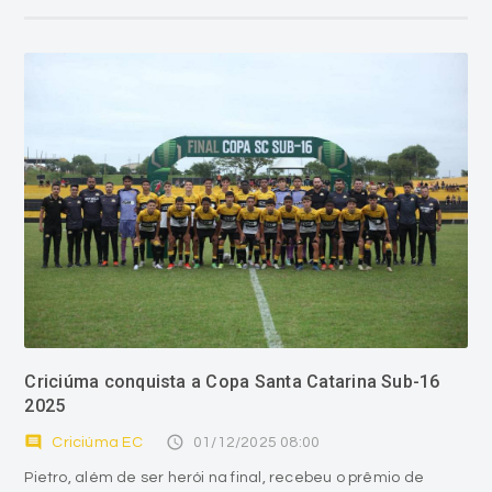
Criciúma conquista a Copa Santa Catarina Sub-16
2025
comment
access_time
Criciúma EC
01/12/2025 08:00
Pietro, além de ser herói na final, recebeu o prêmio de