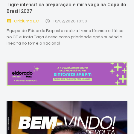
Tigre intensifica preparação e mira vaga na Copa do
Brasil 2027
comment
access_time
Criciúma EC
18/02/2026 10:50
Equipe de Eduardo Baptista realiza treino técnico e tático
no CT e trata Taça Acesc como prioridade após ausência
inédita no torneio nacional