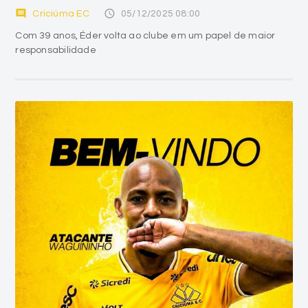
comment
access_time
Criciúma EC
05/12/2025 08:00
Com 39 anos, Éder volta ao clube em um papel de maior
responsabilidade