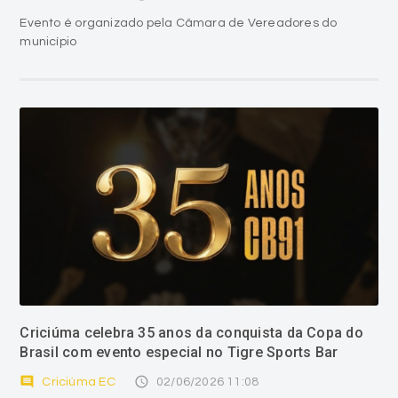
Evento é organizado pela Câmara de Vereadores do
município
Criciúma celebra 35 anos da conquista da Copa do
Brasil com evento especial no Tigre Sports Bar
comment
access_time
Criciúma EC
02/06/2026 11:08