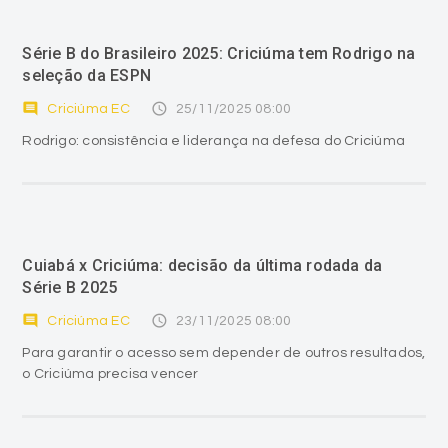
Série B do Brasileiro 2025: Criciúma tem Rodrigo na
seleção da ESPN
comment
access_time
Criciúma EC
25/11/2025 08:00
Rodrigo: consistência e liderança na defesa do Criciúma
Cuiabá x Criciúma: decisão da última rodada da
Série B 2025
comment
access_time
Criciúma EC
23/11/2025 08:00
Para garantir o acesso sem depender de outros resultados,
o Criciúma precisa vencer