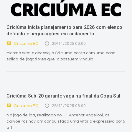
Criciúma inicia planejamento para 2026 com elenco
definido e negociações em andamento
comment
access_time
Criciúma EC
29/11/2025 08:00
Mesmo sem o acesso, o Criciúma conta com uma base
sólida de jogadores que já possuem vínculo
Criciúma Sub-20 garante vaga na final da Copa Sul
comment
access_time
Criciúma EC
28/11/2025 08:00
No jogo de ida, realizado no CT Antenor Angeloni, os
carvoeiros haviam conquistado uma vitória expressiva por 5
a 1