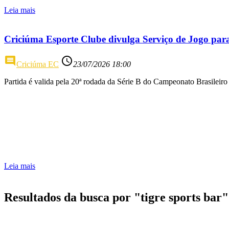
Leia mais
Criciúma Esporte Clube divulga Serviço de Jogo par
comment
access_time
Criciúma EC
23/07/2026 18:00
Partida é valida pela 20ª rodada da Série B do Campeonato Brasileiro
Leia mais
Resultados da busca por "tigre sports bar"