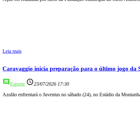
Leia mais
Caravaggio inicia preparação para o último jogo da 
comment
access_time
Esporte
23/07/2026 17:30
Azulão enfrentará o Juventus no sábado (24), no Estádio da Montanh