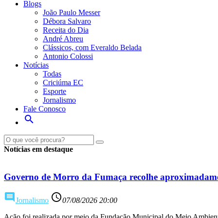
Blogs
João Paulo Messer
Débora Salvaro
Receita do Dia
André Abreu
Clássicos, com Everaldo Belada
Antonio Colossi
Notícias
Todas
Criciúma EC
Esporte
Jornalismo
Fale Conosco
search
Notícias em destaque
Governo de Morro da Fumaça recolhe aproximadamen
comment
access_time
Jornalismo
07/08/2026 20:00
Ação foi realizada por meio da Fundação Municipal do Meio Ambien