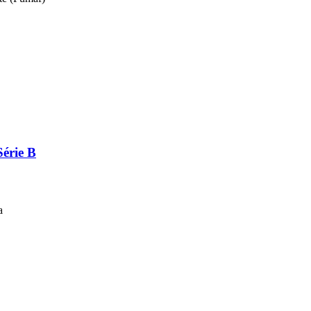
Série B
a