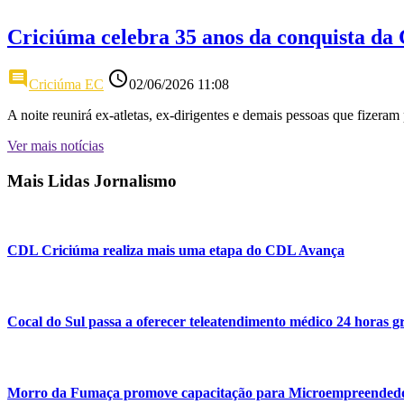
Criciúma celebra 35 anos da conquista da 
comment
access_time
Criciúma EC
02/06/2026 11:08
A noite reunirá ex-atletas, ex-dirigentes e demais pessoas que fizeram
Ver mais notícias
Mais Lidas Jornalismo
CDL Criciúma realiza mais uma etapa do CDL Avança
Cocal do Sul passa a oferecer teleatendimento médico 24 horas gr
Morro da Fumaça promove capacitação para Microempreendedor