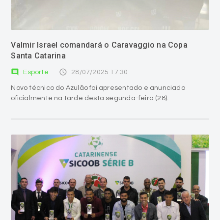
Valmir Israel comandará o Caravaggio na Copa
Santa Catarina
comment
access_time
Esporte
28/07/2025 17:30
Novo técnico do Azulão foi apresentado e anunciado
oficialmente na tarde desta segunda-feira (28).