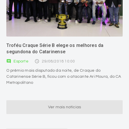
Troféu Craque Série B elege os melhores da
segundona do Catarinense
comment
access_time
Esporte
29/08/2018 10:00
O prêmio mais disputado da noite, de Craque do
Catarinense Série B, ficou com o atacante Ari Moura, do CA
Metropolitano
Ver mais notícias