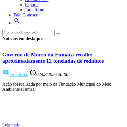
Esporte
Jornalismo
Fale Conosco
search
Notícias em destaque
Governo de Morro da Fumaça recolhe
aproximadamente 12 toneladas de redíduos
comment
access_time
Jornalismo
07/08/2026 20:00
Ação foi realizada por meio da Fundação Municipal do Meio
Ambiente (Fumaf)
Leia mais