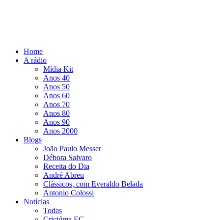
Home
A rádio
Mídia Kit
Anos 40
Anos 50
Anos 60
Anos 70
Anos 80
Anos 90
Anos 2000
Blogs
João Paulo Messer
Débora Salvaro
Receita do Dia
André Abreu
Clássicos, com Everaldo Belada
Antonio Colossi
Notícias
Todas
Criciúma EC