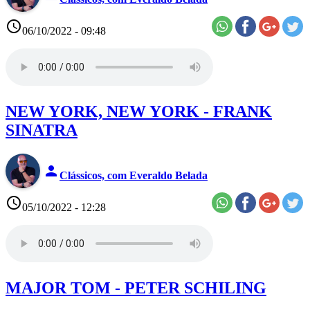
access_time
06/10/2022 - 09:48
NEW YORK, NEW YORK - FRANK
SINATRA
person
Clássicos, com Everaldo Belada
access_time
05/10/2022 - 12:28
MAJOR TOM - PETER SCHILING