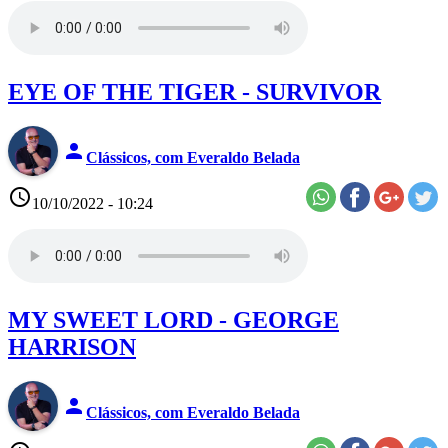
EYE OF THE TIGER - SURVIVOR
person
Clássicos, com Everaldo Belada
access_time
10/10/2022 - 10:24
MY SWEET LORD - GEORGE
HARRISON
person
Clássicos, com Everaldo Belada