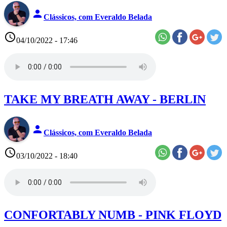
person
Clássicos, com Everaldo Belada
access_time
04/10/2022 - 17:46
TAKE MY BREATH AWAY - BERLIN
person
Clássicos, com Everaldo Belada
access_time
03/10/2022 - 18:40
CONFORTABLY NUMB - PINK FLOYD