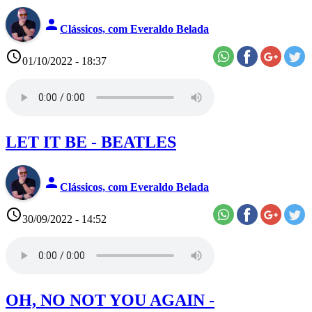
person
Clássicos, com Everaldo Belada
access_time
01/10/2022 - 18:37
LET IT BE - BEATLES
person
Clássicos, com Everaldo Belada
access_time
30/09/2022 - 14:52
OH, NO NOT YOU AGAIN -