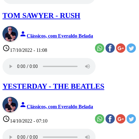
TOM SAWYER - RUSH
person
Clássicos, com Everaldo Belada
access_time
17/10/2022 - 11:08
YESTERDAY - THE BEATLES
person
Clássicos, com Everaldo Belada
access_time
14/10/2022 - 07:10