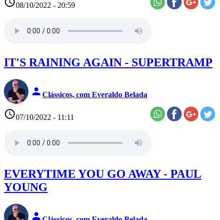
access_time
08/10/2022 - 20:59
IT'S RAINING AGAIN - SUPERTRAMP
person
Clássicos, com Everaldo Belada
access_time
07/10/2022 - 11:11
EVERYTIME YOU GO AWAY - PAUL
YOUNG
person
Clássicos, com Everaldo Belada