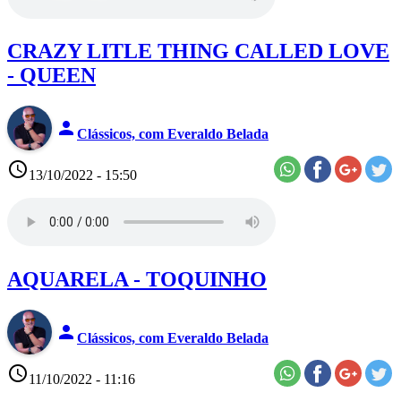
CRAZY LITLE THING CALLED LOVE
- QUEEN
person
Clássicos, com Everaldo Belada
access_time
13/10/2022 - 15:50
AQUARELA - TOQUINHO
person
Clássicos, com Everaldo Belada
access_time
11/10/2022 - 11:16