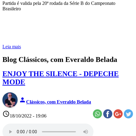
Partida é valida pela 20ª rodada da Série B do Campeonato
Brasileiro
Leia mais
Blog Clássicos, com Everaldo Belada
ENJOY THE SILENCE - DEPECHE
MODE
person
Clássicos, com Everaldo Belada
access_time
18/10/2022 - 19:06