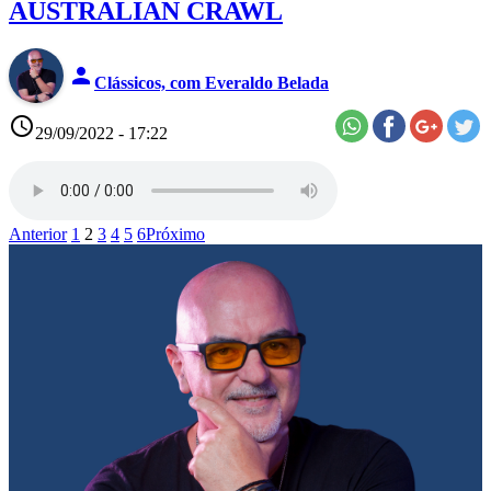
AUSTRALIAN CRAWL
person
Clássicos, com Everaldo Belada
access_time
29/09/2022 - 17:22
Anterior
1
2
3
4
5
6
Próximo