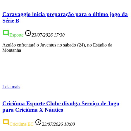
Caravaggio inicia preparação para o último jogo da
Série B
comment
access_time
Esporte
23/07/2026 17:30
Azulão enfrentará o Juventus no sábado (24), no Estádio da
Montanha
Leia mais
Criciúma Esporte Clube divulga Serviço de Jogo
para Criciúma X Náutico
comment
access_time
Criciúma EC
23/07/2026 18:00