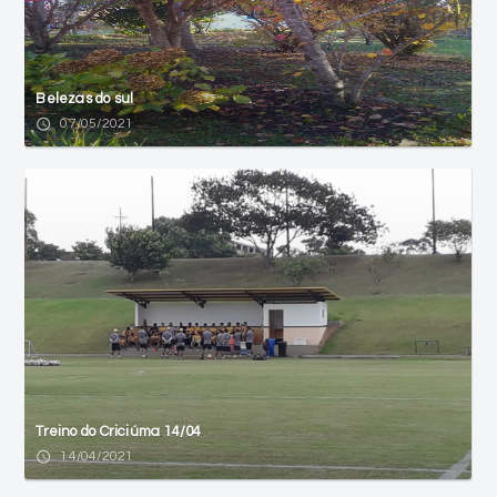
Belezas do sul
access_time
07/05/2021
Treino do Criciúma 14/04
access_time
14/04/2021