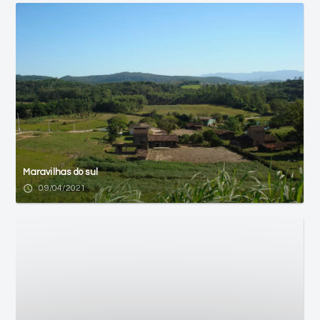
Maravilhas do sul
access_time
09/04/2021