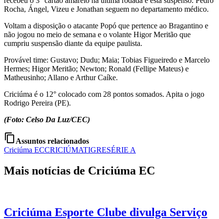
recebeu o 3° cartão amarelo na ultima rodada e está suspenso. Pedro
Rocha, Ángel, Vizeu e Jonathan seguem no departamento médico.
Voltam a disposição o atacante Popó que pertence ao Bragantino e
não jogou no meio de semana e o volante Higor Meritão que
cumpriu suspensão diante da equipe paulista.
Provável time: Gustavo; Dudu; Maia; Tobias Figueiredo e Marcelo
Hermes; Higor Meritão; Newton; Ronald (Fellipe Mateus) e
Matheusinho; Allano e Arthur Caíke.
Criciúma é o 12° colocado com 28 pontos somados. Apita o jogo
Rodrigo Pereira (PE).
(Foto: Celso Da Luz/CEC)
content_copy
Assuntos relacionados
Criciúma EC
CRICIÚMA
TIGRE
SÉRIE A
Mais notícias de Criciúma EC
Criciúma Esporte Clube divulga Serviço