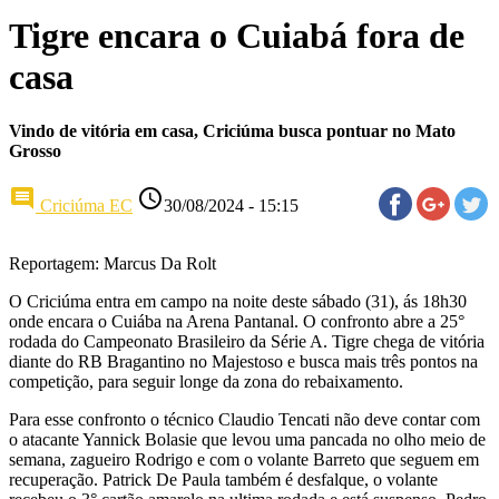
Tigre encara o Cuiabá fora de
casa
Vindo de vitória em casa, Criciúma busca pontuar no Mato
Grosso
comment
access_time
Criciúma EC
30/08/2024 - 15:15
Reportagem: Marcus Da Rolt
O Criciúma entra em campo na noite deste sábado (31), ás 18h30
onde encara o Cuiába na Arena Pantanal. O confronto abre a 25°
rodada do Campeonato Brasileiro da Série A. Tigre chega de vitória
diante do RB Bragantino no Majestoso e busca mais três pontos na
competição, para seguir longe da zona do rebaixamento.
Para esse confronto o técnico Claudio Tencati não deve contar com
o atacante Yannick Bolasie que levou uma pancada no olho meio de
semana, zagueiro Rodrigo e com o volante Barreto que seguem em
recuperação. Patrick De Paula também é desfalque, o volante