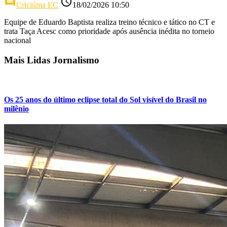
comment
access_time
Criciúma EC
18/02/2026 10:50
Equipe de Eduardo Baptista realiza treino técnico e tático no CT e
trata Taça Acesc como prioridade após ausência inédita no torneio
nacional
Mais Lidas Jornalismo
Os 25 anos do último eclipse total do Sol visível do Brasil no
milênio