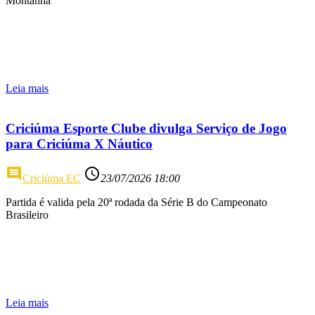
Montanha
Leia mais
Criciúma Esporte Clube divulga Serviço de Jogo
para Criciúma X Náutico
comment
access_time
Criciúma EC
23/07/2026 18:00
Partida é valida pela 20ª rodada da Série B do Campeonato
Brasileiro
Leia mais