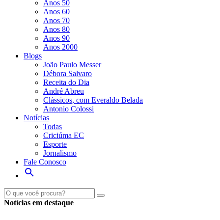
Anos 50
Anos 60
Anos 70
Anos 80
Anos 90
Anos 2000
Blogs
João Paulo Messer
Débora Salvaro
Receita do Dia
André Abreu
Clássicos, com Everaldo Belada
Antonio Colossi
Notícias
Todas
Criciúma EC
Esporte
Jornalismo
Fale Conosco
search
Ouça ao vivo
Veja ao viv
Notícias em destaque