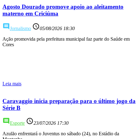
Agosto Dourado promove apoio ao aleitamento
materno em Criciúma
comment
access_time
Jornalismo
05/08/2026 18:30
Ação promovida pela prefeitura municipal faz parte do Saúde em
Cores
Leia mais
Caravaggio inicia preparação para o último jogo da
Série B
comment
access_time
Esporte
23/07/2026 17:30
Azulão enfrentará o Juventus no sábado (24), no Estádio da