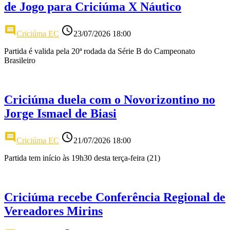
de Jogo para Criciúma X Náutico
comment
access_time
Criciúma EC
23/07/2026 18:00
Partida é valida pela 20ª rodada da Série B do Campeonato
Brasileiro
Criciúma duela com o Novorizontino no
Jorge Ismael de Biasi
comment
access_time
Criciúma EC
21/07/2026 18:00
Partida tem início às 19h30 desta terça-feira (21)
Criciúma recebe Conferência Regional de
Vereadores Mirins