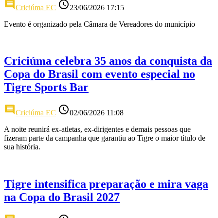
comment
access_time
Criciúma EC
23/06/2026 17:15
Evento é organizado pela Câmara de Vereadores do município
Criciúma celebra 35 anos da conquista da
Copa do Brasil com evento especial no
Tigre Sports Bar
comment
access_time
Criciúma EC
02/06/2026 11:08
A noite reunirá ex-atletas, ex-dirigentes e demais pessoas que
fizeram parte da campanha que garantiu ao Tigre o maior título de
sua história.
Tigre intensifica preparação e mira vaga
na Copa do Brasil 2027