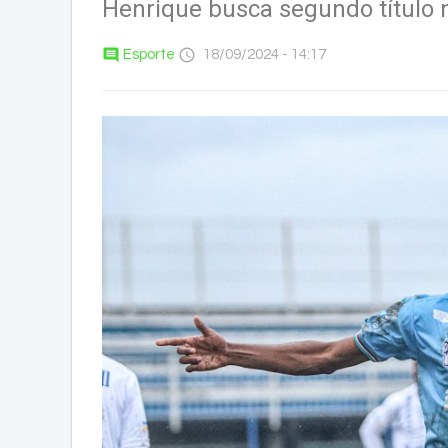
Henrique busca segundo título
comment
access_time
Esporte
18/09/2024 - 14:17