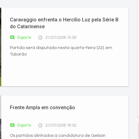
Caravaggio enfrenta o Hercílio Luz pela Série B
do Catarinense
comment
access_time
Esporte
21/07/2026 19:00
Partida será disputada nesta quarta-feira (22), em
Tubarão
Frente Ampla em convenção
comment
access_time
Esporte
21/07/2026 18:52
Os partidos alinhados à candidatura de Gelson