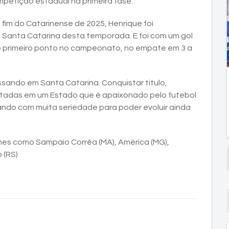
petição estadual na primeira fase.
fim do Catarinense de 2025, Henrique foi
Santa Catarina desta temporada. E foi com um gol
 o primeiro ponto no campeonato, no empate em 3 a
sando em Santa Catarina. Conquistar titulo,
utadas em um Estado que é apaixonado pelo futebol
hando com muita seriedade para poder evoluir ainda
times como Sampaio Corrêa (MA), América (MG),
 (RS)