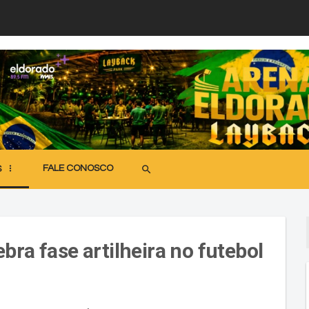
FALE CONOSCO
search
S
bra fase artilheira no futebol