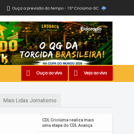
Ouça a previsão do tempo - 15º Criciúma-SC
Ouça ao vivo
Veja ao vivo
Mais Lidas Jornalismo
CDL Criciúma realiza mais
uma etapa do CDL Avança