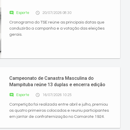
comment
access_time
Esporte
20/07/2026 08:30
Cronograma do TSE reúne as principais datas que
conduzirão a campanha e a votação das eleições
gerais.
Campeonato de Canastra Masculina do
Mampituba reúne 13 duplas e encerra edição
com 91 partidas disputadas
comment
access_time
Esporte
16/07/2026 10:25
Competição foi realizada entre abril e julho, premiou
os quatro primeiros colocados e reuniu participantes
em jantar de confraternização no Camarote 1924.