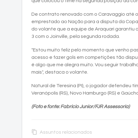
que colocou o time na segunda posição da com
De contrato renovado com o Caravaggio até o 
emprestado ao Nação para a disputa da Copa 
do volante que a equipe de Araquari garantiu
3 com o Joinville, pela segunda rodada.
"Estou muito feliz pelo momento que venho pas
acesso e fazer gols em competições tão disp
é algo que me alegra muito. Vou seguir trabal
mais", destaca o volante.
Natural de Teresina (PI), o jogador defendeu 
Veranópolis (RS), Novo Hamburgo (RS) e Gaúcho
(Foto e fonte: Fabricio Junior/FJR Assessoria)
content_copy
Assuntos relacionados