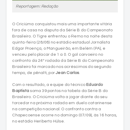
Reportagem: Redação
O Criciúma conquistou mais uma importante vitória
fora de casa na disputa da Série B do Campeonato
Brasileiro. O Tigre enfrentou o Remo na noite desta
quinta-feira (28/08) no estádio estadual Jornalista
Edgar Proença, o Mangueirão, em Belém (PA), e
venceu pelo placar de 1 a 0. O gol carvoeiro no
confronto da 24ª rodada da Série B do Campeonato
Brasileiro foi marcado nos acréscimos do segundo
tempo, de pênalti, por
Jean Carlos
.
Com o resultado, a equipe do técnico
Eduardo
Baptista
soma 39 pontos na tabela da Série B do
Brasileiro. O Criciúma volta a jogar diante do seu
torcedor na próxima rodada em duelo catarinense
na competição nacional. O confronto contra a
Chapecoense ocorre no domingo (07/09), às 16 horas,
no estádio Heriberto Hülse.