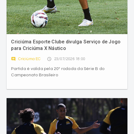
Criciúma Esporte Clube divulga Serviço de Jogo
para Criciúma X Náutico
comment
access_time
Criciúma EC
23/07/2026 18:00
Partida é valida pela 20ª rodada da Série B do
Campeonato Brasileiro