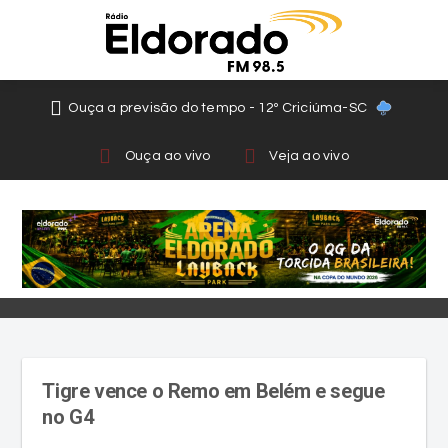
Ouça a previsão do tempo - 12º Criciúma-SC
Ouça ao vivo
Veja ao vivo
Tigre vence o Remo em Belém e segue
no G4