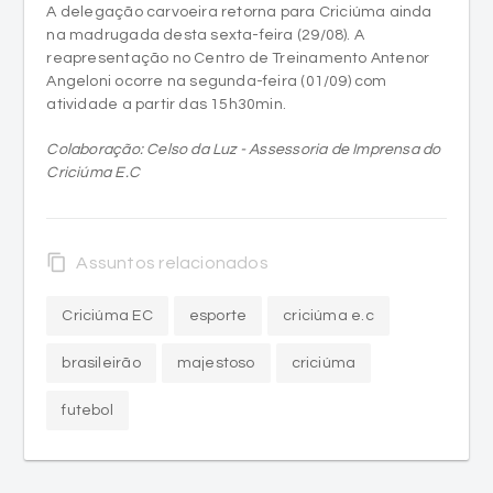
A delegação carvoeira retorna para Criciúma ainda
na madrugada desta sexta-feira (29/08). A
reapresentação no Centro de Treinamento Antenor
Angeloni ocorre na segunda-feira (01/09) com
atividade a partir das 15h30min.
Colaboração: Celso da Luz - Assessoria de Imprensa do
Criciúma E.C
content_copy
Assuntos relacionados
Criciúma EC
esporte
criciúma e.c
brasileirão
majestoso
criciúma
futebol