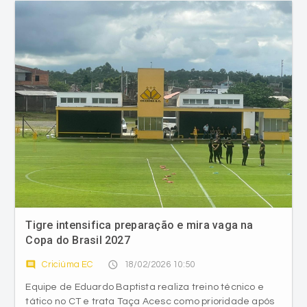
Tigre intensifica preparação e mira vaga na
Copa do Brasil 2027
comment
access_time
Criciúma EC
18/02/2026 10:50
Equipe de Eduardo Baptista realiza treino técnico e
tático no CT e trata Taça Acesc como prioridade após