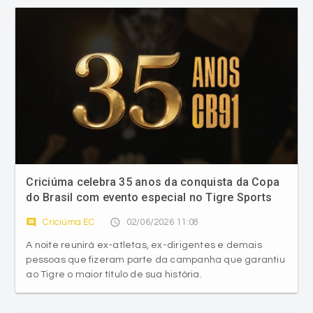
Criciúma celebra 35 anos da conquista da Copa
do Brasil com evento especial no Tigre Sports
Bar
comment
access_time
Criciúma EC
02/06/2026 11:08
A noite reunirá ex-atletas, ex-dirigentes e demais
pessoas que fizeram parte da campanha que garantiu
ao Tigre o maior título de sua história.