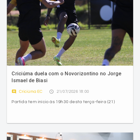
Criciúma duela com o Novorizontino no Jorge
Ismael de Biasi
comment
access_time
Criciúma EC
21/07/2026 18:00
Partida tem início às 19h30 desta terça-feira (21)