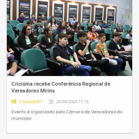
Criciúma recebe Conferência Regional de
Vereadores Mirins
comment
access_time
Criciúma EC
23/06/2026 17:15
Evento é organizado pela Câmara de Vereadores do
município