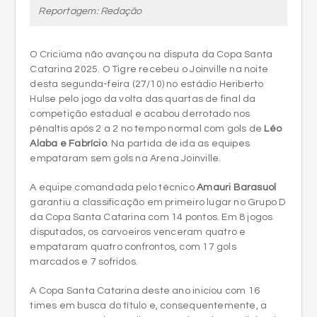
Reportagem: Redação
O Criciúma não avançou na disputa da Copa Santa
Catarina 2025. O Tigre recebeu o Joinville na noite
desta segunda-feira (27/10) no estádio Heriberto
Hulse pelo jogo da volta das quartas de final da
competição estadual e acabou derrotado nos
pênaltis após 2 a 2 no tempo normal com gols de
Léo
Alaba e Fabrício
. Na partida de ida as equipes
empataram sem gols na Arena Joinville.
A equipe comandada pelo técnico
Amauri Barasuol
garantiu a classificação em primeiro lugar no Grupo D
da Copa Santa Catarina com 14 pontos. Em 8 jogos
disputados, os carvoeiros venceram quatro e
empataram quatro confrontos, com 17 gols
marcados e 7 sofridos.
A Copa Santa Catarina deste ano iniciou com 16
times em busca do título e, consequentemente, a