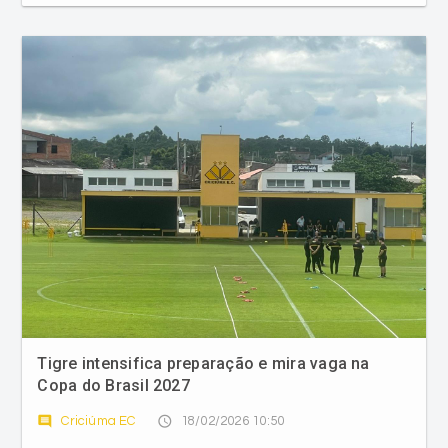
Tigre intensifica preparação e mira vaga na
Copa do Brasil 2027
comment
access_time
Criciúma EC
18/02/2026 10:50