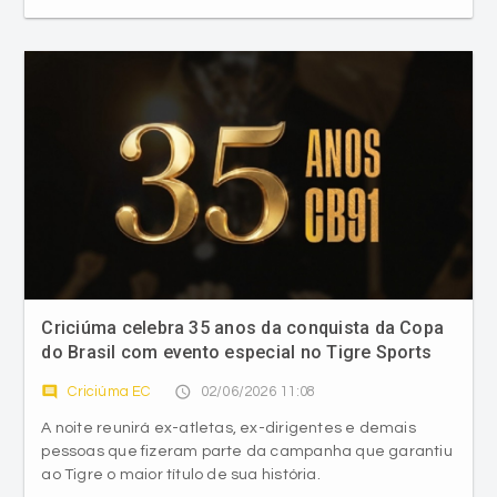
Criciúma celebra 35 anos da conquista da Copa
do Brasil com evento especial no Tigre Sports
Bar
comment
access_time
Criciúma EC
02/06/2026 11:08
A noite reunirá ex-atletas, ex-dirigentes e demais
pessoas que fizeram parte da campanha que garantiu
ao Tigre o maior título de sua história.