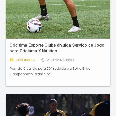
Criciúma Esporte Clube divulga Serviço de Jogo
para Criciúma X Náutico
comment
access_time
Criciúma EC
23/07/2026 18:00
Partida é valida pela 20ª rodada da Série B do
Campeonato Brasileiro