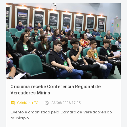
Criciúma recebe Conferência Regional de
Vereadores Mirins
comment
access_time
Criciúma EC
23/06/2026 17:15
Evento é organizado pela Câmara de Vereadores do
município