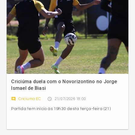
Criciúma duela com o Novorizontino no Jorge
Ismael de Biasi
comment
access_time
Criciúma EC
21/07/2026 18:00
Partida tem início às 19h30 desta terça-feira (21)