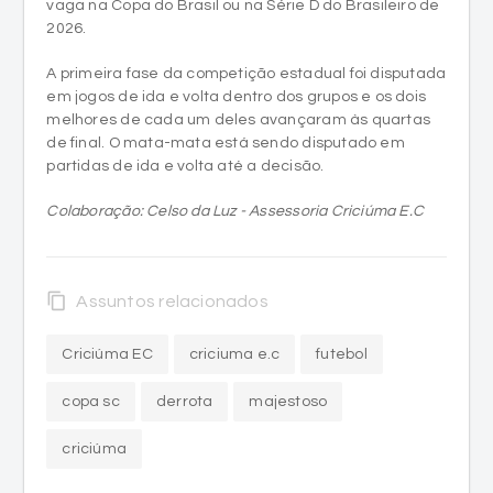
vaga na Copa do Brasil ou na Série D do Brasileiro de
2026.
A primeira fase da competição estadual foi disputada
em jogos de ida e volta dentro dos grupos e os dois
melhores de cada um deles avançaram às quartas
de final. O mata-mata está sendo disputado em
partidas de ida e volta até a decisão.
Colaboração: Celso da Luz - Assessoria Criciúma E.C
content_copy
Assuntos relacionados
Criciúma EC
criciuma e.c
futebol
copa sc
derrota
majestoso
criciúma