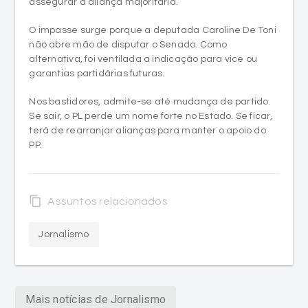
assegurar a aliança majoritária.
O impasse surge porque a deputada Caroline De Toni
não abre mão de disputar o Senado. Como
alternativa, foi ventilada a indicação para vice ou
garantias partidárias futuras.
Nos bastidores, admite-se até mudança de partido.
Se sair, o PL perde um nome forte no Estado. Se ficar,
terá de rearranjar alianças para manter o apoio do
PP.
content_copy
Assuntos relacionados
Jornalismo
Mais notícias de Jornalismo