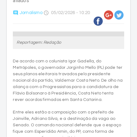
aliados
comment
access_time
Jornalismo
05/02/2026 - 10:20
Reportagem: Redação
De acordo com o colunista Igor Gadella, do
Metrópoles, o governador Jorginho Mello (PL) pode ter
seus planos eleitorais travados pelo presidente
nacional do partido, Valdemar Costa Neto. De olho na
aliança com o Progressistas para a candidatura de
Flávio Bolsonaro à Presidência, Costa Neto tenta
rever acordos firmados em Santa Catarina.
Entre eles estão a composição com o prefeito de
Joinville, Adriano Silva, e a destinação da vaga ao
Senado. O comando nacional defende que o espaço
fique com Esperidião Amin, do PP, como forma de