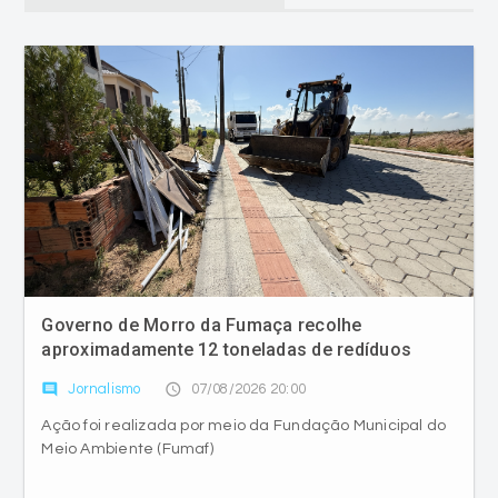
Governo de Morro da Fumaça recolhe
aproximadamente 12 toneladas de redíduos
comment
access_time
Jornalismo
07/08/2026 20:00
Ação foi realizada por meio da Fundação Municipal do
Meio Ambiente (Fumaf)