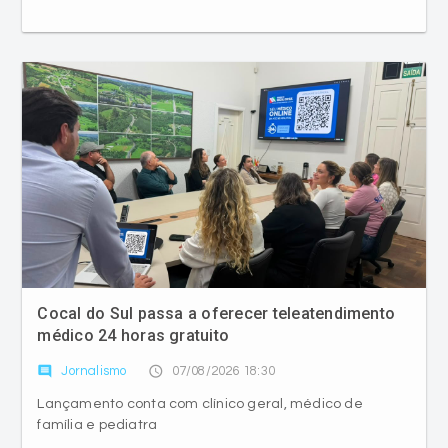
Cocal do Sul passa a oferecer teleatendimento
médico 24 horas gratuito
comment
access_time
Jornalismo
07/08/2026 18:30
Lançamento conta com clínico geral, médico de
família e pediatra