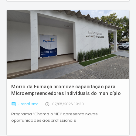
Morro da Fumaça promove capacitação para
Microempreendedores Individuais do município
comment
access_time
Jornalismo
07/08/2026 19:30
Programa "Chama o MEI" apresenta novas
oportunidades aos profissionais