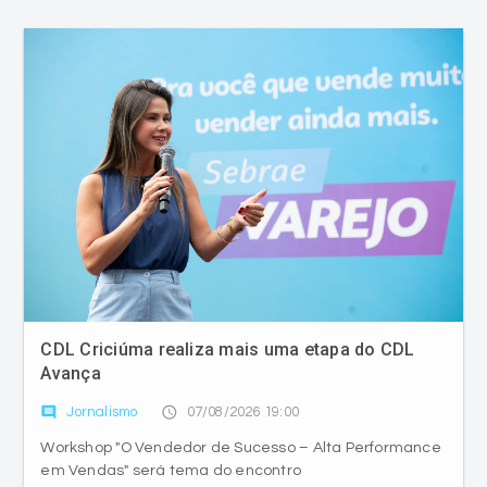
CDL Criciúma realiza mais uma etapa do CDL
Avança
comment
access_time
Jornalismo
07/08/2026 19:00
Workshop "O Vendedor de Sucesso – Alta Performance
em Vendas" será tema do encontro