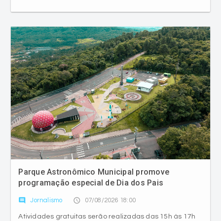
Parque Astronômico Municipal promove
programação especial de Dia dos Pais
comment
access_time
Jornalismo
07/08/2026 18:00
Atividades gratuitas serão realizadas das 15h às 17h