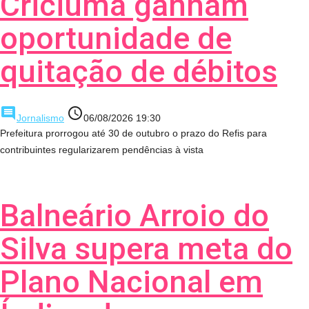
Criciúma ganham
oportunidade de
quitação de débitos
comment
access_time
Jornalismo
06/08/2026 19:30
Prefeitura prorrogou até 30 de outubro o prazo do Refis para
contribuintes regularizarem pendências à vista
Balneário Arroio do
Silva supera meta do
Plano Nacional em