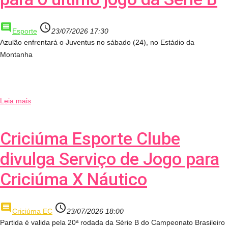
comment
access_time
Esporte
23/07/2026 17:30
Azulão enfrentará o Juventus no sábado (24), no Estádio da
Montanha
Leia mais
Criciúma Esporte Clube
divulga Serviço de Jogo para
Criciúma X Náutico
comment
access_time
Criciúma EC
23/07/2026 18:00
Partida é valida pela 20ª rodada da Série B do Campeonato Brasileiro