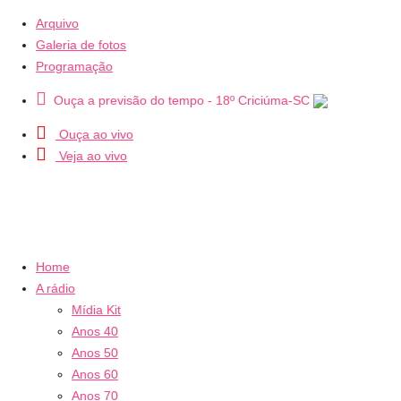
Arquivo
Galeria de fotos
Programação
Ouça a previsão do tempo - 18º Criciúma-SC
Ouça ao vivo
Veja ao vivo
Home
A rádio
Mídia Kit
Anos 40
Anos 50
Anos 60
Anos 70