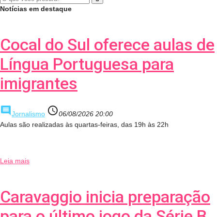
Notícias em destaque
Cocal do Sul oferece aulas de
Língua Portuguesa para
imigrantes
comment
access_time
Jornalismo
06/08/2026 20:00
Aulas são realizadas às quartas-feiras, das 19h às 22h
Leia mais
Caravaggio inicia preparação
para o último jogo da Série B