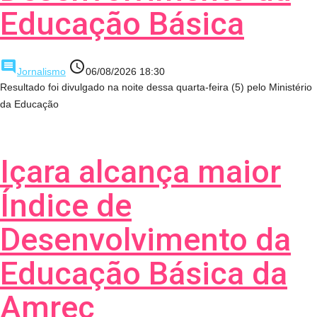
Educação Básica
comment
access_time
Jornalismo
06/08/2026 18:30
Resultado foi divulgado na noite dessa quarta-feira (5) pelo Ministério
da Educação
Içara alcança maior
Índice de
Desenvolvimento da
Educação Básica da
Amrec