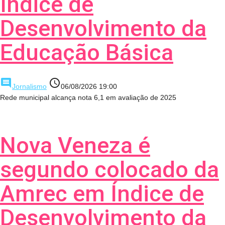
Índice de
Desenvolvimento da
Educação Básica
comment
access_time
Jornalismo
06/08/2026 19:00
Rede municipal alcança nota 6,1 em avaliação de 2025
Nova Veneza é
segundo colocado da
Amrec em Índice de
Desenvolvimento da