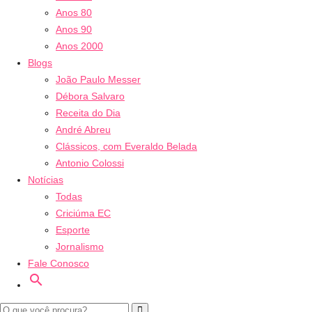
Anos 80
Anos 90
Anos 2000
Blogs
João Paulo Messer
Débora Salvaro
Receita do Dia
André Abreu
Clássicos, com Everaldo Belada
Antonio Colossi
Notícias
Todas
Criciúma EC
Esporte
Jornalismo
Fale Conosco
search
Ouça ao vivo
Veja ao vi