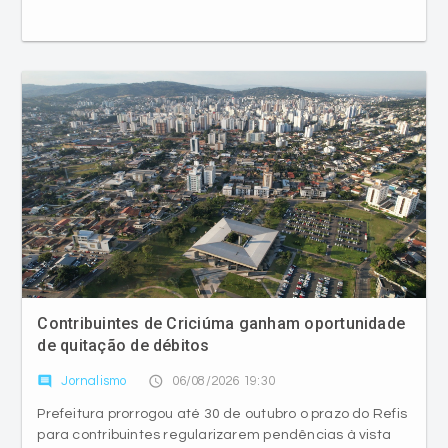
Contribuintes de Criciúma ganham oportunidade
de quitação de débitos
comment
access_time
Jornalismo
06/08/2026 19:30
Prefeitura prorrogou até 30 de outubro o prazo do Refis
para contribuintes regularizarem pendências à vista