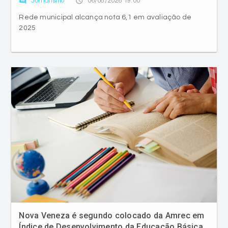
Nova Veneza é segundo colocado da Amrec em
Índice de Desenvolvimento da Educação Básica
comment
access_time
Jornalismo
06/08/2026 18:30