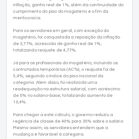
Para os servidores em geral, com exceção do
magistério, foi conquistada a reposição da inflação
de 3,77%, acrescida de ganho real de 1%,
totalizando reajuste de 4,77%.
Já para os profissionais do magistério, incluindo os
contratados temporários (ACTs), o reajuste foi de
5,4%, seguindo o índice do piso nacional da
categoria. Além disso, foi realizada uma
readequação na estrutura salarial, com acréscimo
de 5% no salário-base, totalizando aumento de
10,4%.
Para chegar a este cálculo, o governo reduziu a
regência de classe de 40% para 35% sobre o salário.
Mesmo assim, os servidores entendem que a
mudança é favorável à categoria.
O reajuste, porém, não será retroativo a janeiro, como
ocorria em anos anteriores, passando a valer a partir