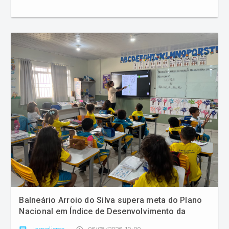
Balneário Arroio do Silva supera meta do Plano
Nacional em Índice de Desenvolvimento da
Educação Básica
comment
access_time
Jornalismo
06/08/2026 19:00
Rede municipal alcança nota 6,1 em avaliação de
2025