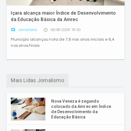
da Educação Básica da Amrec
comment
access_time
Jornalismo
06/08/2026 18:00
Município alcançou nota de 7,6 nos anos iniciais e 6,4
nos anos finais
Mais Lidas Jornalismo
Nova Veneza é segundo
colocado da Amrec em Índice
de Desenvolvimento da
Educação Básica
Içara alcança maior Índice de
Desenvolvimento da Educação
Básica da Amrec