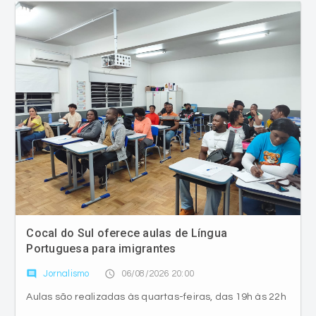
Cocal do Sul oferece aulas de Língua
Portuguesa para imigrantes
comment
access_time
Jornalismo
06/08/2026 20:00
Aulas são realizadas às quartas-feiras, das 19h às 22h