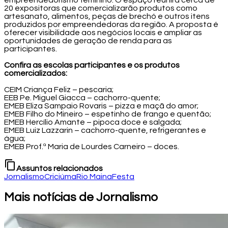
empreendedorismo feminino. O espaço reunirá cerca de
20 expositoras que comercializarão produtos como
artesanato, alimentos, peças de brechó e outros itens
produzidos por empreendedoras da região. A proposta é
oferecer visibilidade aos negócios locais e ampliar as
oportunidades de geração de renda para as
participantes.
Confira as escolas participantes e os produtos
comercializados:
CEIM Criança Feliz – pescaria;
EEB Pe. Miguel Giacca – cachorro-quente;
EMEB Eliza Sampaio Rovaris – pizza e maçã do amor;
EMEB Filho do Mineiro – espetinho de frango e quentão;
EMEB Hercílio Amante – pipoca doce e salgada;
EMEB Luiz Lazzarin – cachorro-quente, refrigerantes e
água;
EMEB Prof.ª Maria de Lourdes Carneiro – doces.
content_copy
Assuntos relacionados
Jornalismo
Criciúma
Rio Maina
Festa
Mais notícias de Jornalismo