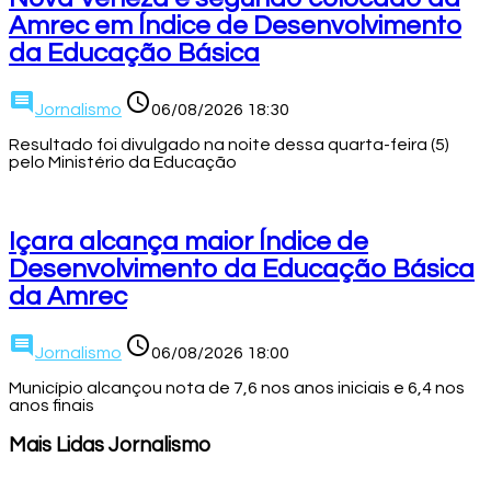
Amrec em Índice de Desenvolvimento
da Educação Básica
comment
access_time
Jornalismo
06/08/2026 18:30
Resultado foi divulgado na noite dessa quarta-feira (5)
pelo Ministério da Educação
Içara alcança maior Índice de
Desenvolvimento da Educação Básica
da Amrec
comment
access_time
Jornalismo
06/08/2026 18:00
Município alcançou nota de 7,6 nos anos iniciais e 6,4 nos
anos finais
Mais Lidas Jornalismo