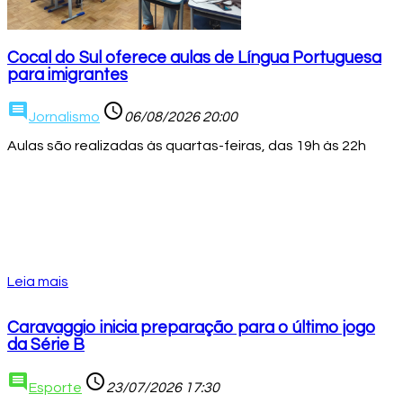
Cocal do Sul oferece aulas de Língua Portuguesa
para imigrantes
comment
access_time
Jornalismo
06/08/2026 20:00
Aulas são realizadas às quartas-feiras, das 19h às 22h
Leia mais
Caravaggio inicia preparação para o último jogo
da Série B
comment
access_time
Esporte
23/07/2026 17:30