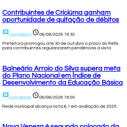
Contribuintes de Criciúma ganham
oportunidade de quitação de débitos
comment
access_time
Jornalismo
06/08/2026 19:30
Prefeitura prorrogou até 30 de outubro o prazo do Refis
para contribuintes regularizarem pendências à vista
Balneário Arroio do Silva supera meta
do Plano Nacional em Índice de
Desenvolvimento da Educação Básica
comment
access_time
Jornalismo
06/08/2026 19:00
Rede municipal alcança nota 6,1 em avaliação de 2025
Nova Veneza é segundo colocado da