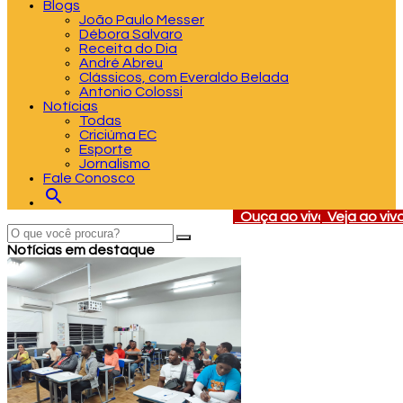
Blogs
João Paulo Messer
Débora Salvaro
Receita do Dia
André Abreu
Clássicos, com Everaldo Belada
Antonio Colossi
Notícias
Todas
Criciúma EC
Esporte
Jornalismo
Fale Conosco
search
Ouça ao vivo
Veja ao viv
Notícias em destaque