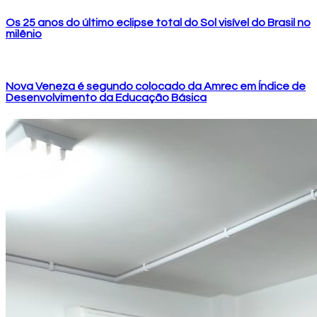
Os 25 anos do último eclipse total do Sol visível do Brasil no
milênio
Nova Veneza é segundo colocado da Amrec em Índice de
Desenvolvimento da Educação Básica