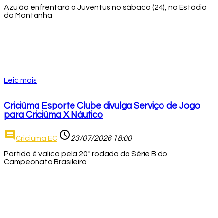
Azulão enfrentará o Juventus no sábado (24), no Estádio
da Montanha
Leia mais
Criciúma Esporte Clube divulga Serviço de Jogo
para Criciúma X Náutico
comment
access_time
Criciúma EC
23/07/2026 18:00
Partida é valida pela 20ª rodada da Série B do
Campeonato Brasileiro