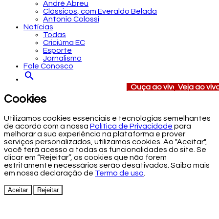
André Abreu
Clássicos, com Everaldo Belada
Antonio Colossi
Notícias
Todas
Criciúma EC
Esporte
Jornalismo
Fale Conosco
search
Ouça ao vivo
Veja ao viv
Cookies
Utilizamos cookies essenciais e tecnologias semelhantes
de acordo com a nossa
Política de Privacidade
para
melhorar a sua experiência na plataforma e prover
serviços personalizados, utilizamos cookies. Ao "Aceitar",
você terá acesso a todas as funcionalidades do site. Se
clicar em “Rejeitar”, os cookies que não forem
estritamente necessários serão desativados. Saiba mais
em nossa declaração de
Termo de uso
.
Aceitar
Rejeitar