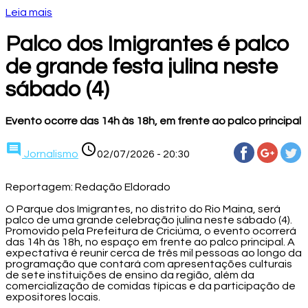
Leia mais
Palco dos Imigrantes é palco
de grande festa julina neste
sábado (4)
Evento ocorre das 14h às 18h, em frente ao palco principal
comment
access_time
Jornalismo
02/07/2026 - 20:30
Reportagem: Redação Eldorado
O Parque dos Imigrantes, no distrito do Rio Maina, será
palco de uma grande celebração julina neste sábado (4).
Promovido pela Prefeitura de Criciúma, o evento ocorrerá
das 14h às 18h, no espaço em frente ao palco principal. A
expectativa é reunir cerca de três mil pessoas ao longo da
programação que contará com apresentações culturais
de sete instituições de ensino da região, além da
comercialização de comidas típicas e da participação de
expositores locais.