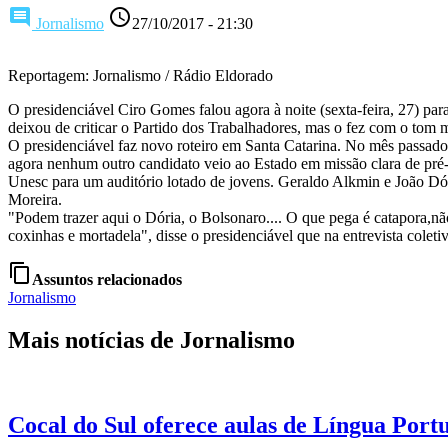
comment
access_time
Jornalismo
27/10/2017 - 21:30
Reportagem: Jornalismo / Rádio Eldorado
O presidenciável Ciro Gomes falou agora à noite (sexta-feira, 27) pa
deixou de criticar o Partido dos Trabalhadores, mas o fez com o tom m
O presidenciável faz novo roteiro em Santa Catarina. No mês passado
agora nenhum outro candidato veio ao Estado em missão clara de pré
Unesc para um auditório lotado de jovens. Geraldo Alkmin e João Dór
Moreira.
"Podem trazer aqui o Dória, o Bolsonaro.... O que pega é catapora,não
coxinhas e mortadela", disse o presidenciável que na entrevista coletiv
content_copy
Assuntos relacionados
Jornalismo
Mais notícias de Jornalismo
Cocal do Sul oferece aulas de Língua Port