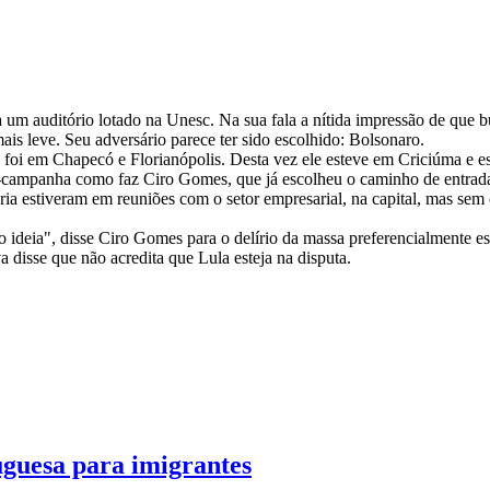
ra um auditório lotado na Unesc. Na sua fala a nítida impressão de que
ais leve. Seu adversário parece ter sido escolhido: Bolsonaro.
 foi em Chapecó e Florianópolis. Desta vez ele esteve em Criciúma e e
-campanha como faz Ciro Gomes, que já escolheu o caminho de entrada
ia estiveram em reuniões com o setor empresarial, na capital, mas se
 ideia", disse Ciro Gomes para o delírio da massa preferencialmente estu
a disse que não acredita que Lula esteja na disputa.
uguesa para imigrantes