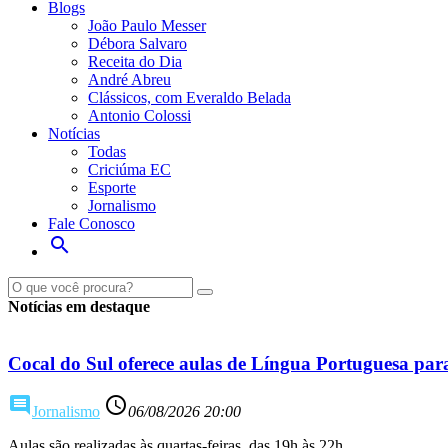
Blogs
João Paulo Messer
Débora Salvaro
Receita do Dia
André Abreu
Clássicos, com Everaldo Belada
Antonio Colossi
Notícias
Todas
Criciúma EC
Esporte
Jornalismo
Fale Conosco
search
Notícias em destaque
Cocal do Sul oferece aulas de Língua Portuguesa par
comment
access_time
Jornalismo
06/08/2026 20:00
Aulas são realizadas às quartas-feiras, das 19h às 22h