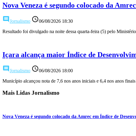
Nova Veneza é segundo colocado da Amrec
comment
access_time
Jornalismo
06/08/2026 18:30
Resultado foi divulgado na noite dessa quarta-feira (5) pelo Ministér
Içara alcança maior Índice de Desenvolv
comment
access_time
Jornalismo
06/08/2026 18:00
Município alcançou nota de 7,6 nos anos iniciais e 6,4 nos anos finais
Mais Lidas Jornalismo
Nova Veneza é segundo colocado da Amrec em Índice de Desenv