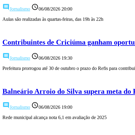
comment
access_time
Jornalismo
06/08/2026 20:00
Aulas são realizadas às quartas-feiras, das 19h às 22h
Contribuintes de Criciúma ganham oportun
comment
access_time
Jornalismo
06/08/2026 19:30
Prefeitura prorrogou até 30 de outubro o prazo do Refis para contribu
Balneário Arroio do Silva supera meta do
comment
access_time
Jornalismo
06/08/2026 19:00
Rede municipal alcança nota 6,1 em avaliação de 2025