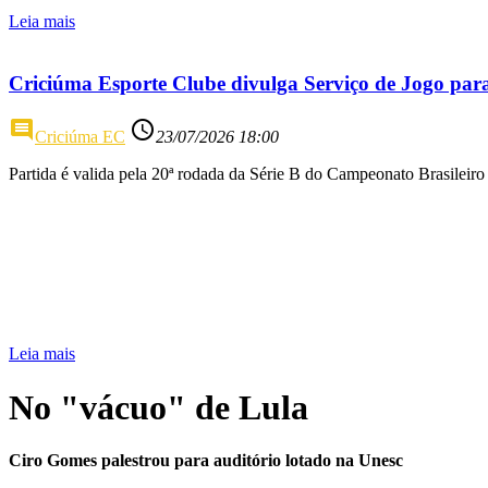
Leia mais
Criciúma Esporte Clube divulga Serviço de Jogo par
comment
access_time
Criciúma EC
23/07/2026 18:00
Partida é valida pela 20ª rodada da Série B do Campeonato Brasileiro
Leia mais
No "vácuo" de Lula
Ciro Gomes palestrou para auditório lotado na Unesc