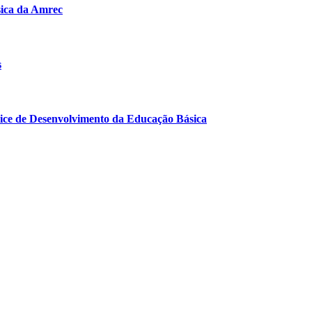
sica da Amrec
s
dice de Desenvolvimento da Educação Básica