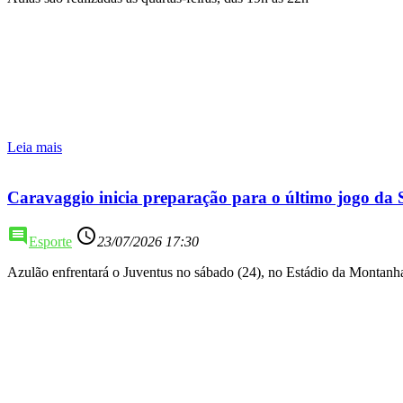
Leia mais
Caravaggio inicia preparação para o último jogo da 
comment
access_time
Esporte
23/07/2026 17:30
Azulão enfrentará o Juventus no sábado (24), no Estádio da Montanh