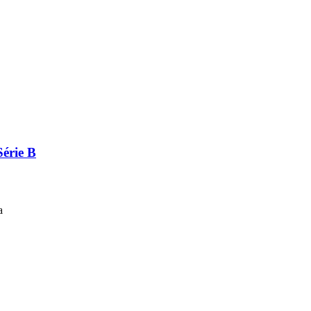
Série B
a