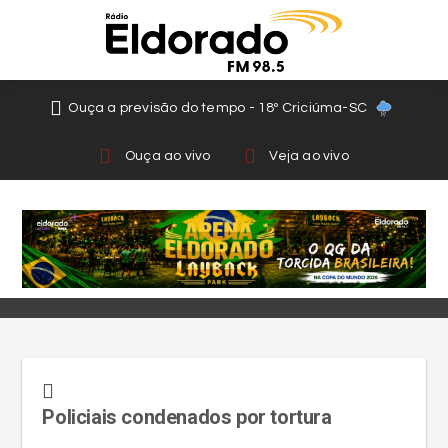
Ouça a previsão do tempo - 18º Criciúma-SC
Ouça ao vivo
Veja ao vivo
Policiais condenados por tortura