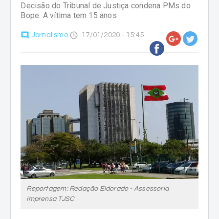
Decisão do Tribunal de Justiça condena PMs do
Bope. A vítima tem 15 anos
comment
access_time
Jornalismo
17/01/2020 - 15:45
Reportagem: Redação Eldorado - Assessoria
Imprensa TJSC