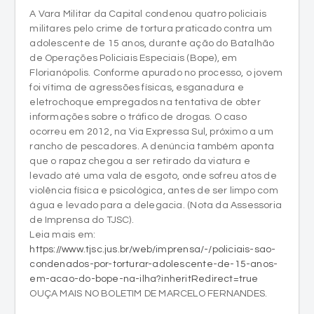
A Vara Militar da Capital condenou quatro policiais
militares pelo crime de tortura praticado contra um
adolescente de 15 anos, durante ação do Batalhão
de Operações Policiais Especiais (Bope), em
Florianópolis. Conforme apurado no processo, o jovem
foi vítima de agressões físicas, esganadura e
eletrochoque empregados na tentativa de obter
informações sobre o tráfico de drogas. O caso
ocorreu em 2012, na Via Expressa Sul, próximo a um
rancho de pescadores. A denúncia também aponta
que o rapaz chegou a ser retirado da viatura e
levado até uma vala de esgoto, onde sofreu atos de
violência física e psicológica, antes de ser limpo com
água e levado para a delegacia. (Nota da Assessoria
de Imprensa do TJSC).
Leia mais em:
https://www.tjsc.jus.br/web/imprensa/-/policiais-sao-
condenados-por-torturar-adolescente-de-15-anos-
em-acao-do-bope-na-ilha?inheritRedirect=true
OUÇA MAIS NO BOLETIM DE MARCELO FERNANDES.