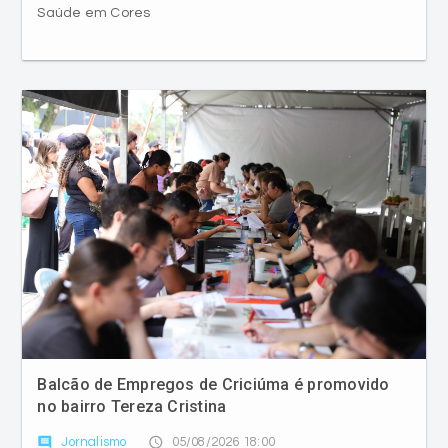
Saúde em Cores
Balcão de Empregos de Criciúma é promovido
no bairro Tereza Cristina
comment
access_time
Jornalismo
05/08/2026 18:00