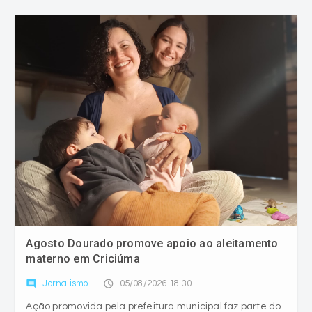
Agosto Dourado promove apoio ao aleitamento
materno em Criciúma
comment
access_time
Jornalismo
05/08/2026 18:30
Ação promovida pela prefeitura municipal faz parte do