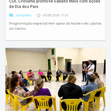
CDL Criciúma promove Sábado Mais com ações
de Dia dos Pais
comment
access_time
Jornalismo
05/08/2026 17:30
Programação especial tem apoio do Núcleo de Lojistas
do Centro