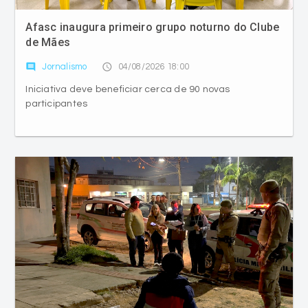
Afasc inaugura primeiro grupo noturno do Clube
de Mães
comment
access_time
Jornalismo
04/08/2026 18:00
Iniciativa deve beneficiar cerca de 90 novas
participantes