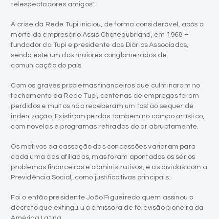
morte do empresário Assis Chateaubriand, em 1968 –
fundador da Tupi e presidente dos Diários Associados,
sendo este um dos maiores conglomerados de
comunicação do país.
Com os graves problemas financeiros que culminaram no
fechamento da Rede Tupi, centenas de empregos foram
perdidos e muitos não receberam um tostão sequer de
indenização. Existiram perdas também no campo artístico,
com novelas e programas retirados do ar abruptamente.
Os motivos da cassação das concessões variaram para
cada uma das afiliadas, mas foram apontados os sérios
problemas financeiros e administrativos, e as dívidas com a
Previdência Social, como justificativas principais.
Foi o então presidente João Figueiredo quem assinou o
decreto que extinguiu a emissora de televisão pioneira da
América Latina.
A concessão que pertencia a Rede Tupi seria repartida
entre os empresários Silvio Santos (SBT) e Adolfo Bloch