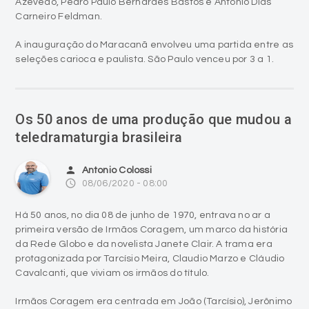
A inauguração do Maracanã envolveu uma partida entre as
seleções carioca e paulista. São Paulo venceu por 3 a 1.
Os 50 anos de uma produção que mudou a
teledramaturgia brasileira
person
Antonio Colossi
access_time
08/06/2020 - 08:00
Há 50 anos, no dia 08 de junho de 1970, entrava no ar a
primeira versão de Irmãos Coragem, um marco da história
da Rede Globo e da novelista Janete Clair. A trama era
protagonizada por Tarcísio Meira, Claudio Marzo e Cláudio
Cavalcanti, que viviam os irmãos do título.
Irmãos Coragem era centrada em João (Tarcísio), Jerônimo
(Marzo) e Duda (Cavancanti), que viviam na fictícia Coroado,
interior de Goiás, uma terra explorada por garimpeiros.