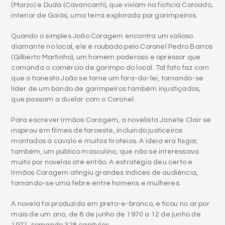
Quando o simples João Coragem encontra um valioso
diamante no local, ele é roubado pelo Coronel Pedro Barros
(Gilberto Martinho), um homem poderoso e opressor que
comanda o comércio de garimpo do local. Tal fato faz com
que o honesto João se torne um fora-da-lei, tornando-se
líder de um bando de garimpeiros também injustiçados,
que passam a duelar com o Coronel.
Para escrever Irmãos Coragem, a novelista Janete Clair se
inspirou em filmes de faroeste, incluindo justiceiros
montados a cavalo e muitos tiroteios. A ideia era fisgar,
também, um público masculino, que não se interessava
muito por novelas até então. A estratégia deu certo e
Irmãos Coragem atingiu grandes índices de audiência,
tornando-se uma febre entre homens e mulheres.
A novela foi produzida em preto-e-branco, e ficou no ar por
mais de um ano, de 8 de junho de 1970 a 12 de junho de
1971, somando 328 capítulos.