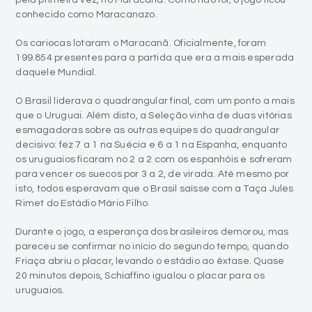
199.854 presentes para a partida que era a mais esperada
daquele Mundial.
O Brasil liderava o quadrangular final, com um ponto a mais
que o Uruguai. Além disto, a Seleção vinha de duas vitórias
esmagadoras sobre as outras equipes do quadrangular
decisivo: fez 7 a 1 na Suécia e 6 a 1 na Espanha, enquanto
os uruguaios ficaram no 2 a 2 com os espanhóis e sofreram
para vencer os suecos por 3 a 2, de virada. Até mesmo por
isto, todos esperavam que o Brasil saísse com a Taça Jules
Rimet do Estádio Mário Filho.
Durante o jogo, a esperança dos brasileiros demorou, mas
pareceu se confirmar no início do segundo tempo, quando
Friaça abriu o placar, levando o estádio ao êxtase. Quase
20 minutos depois, Schiaffino igualou o placar para os
uruguaios.
O golpe definitivo só veio, entretanto, aos 34 minutos do
segundo tempo. Ghiggia conseguiu vencer o goleiro
Barbosa e virar a partida para os uruguaios, em um gol que