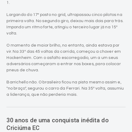
primeira volta. No segundo giro, deixou mais dois para trás.
Impondo um ritmo forte, atingiu o terceiro lugar já na 15ª
volta.
O momento de maior brilho, no entanto, ainda estava por
vir. Na 33ª das 45 voltas da corrida, começou a chover em
Hockenheim. Com o asfalto escorregadio, um a um seus
adversários começaram a entrar nos boxes, para colocar
pneus de chuva.
Barrichello não. O brasileiro ficou na pista mesmo assim e,
"no braço", segurou o carro da Ferrari. Na 35ª volta, assumiu
a liderança, que não perderia mais.
30 anos de uma conquista inédita do
Criciúma EC
person
Antonio Colossi
access_time
22/07/2020 - 00:30