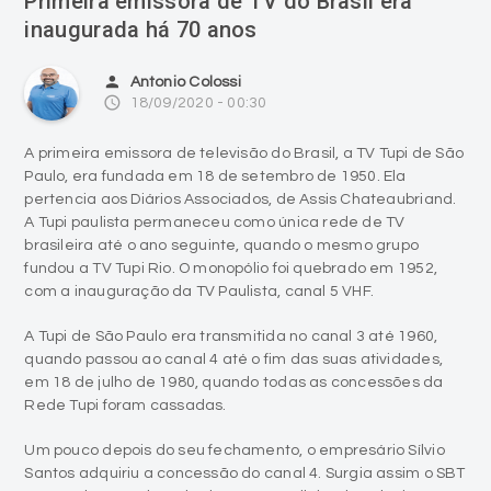
person
Antonio Colossi
access_time
18/09/2020 - 00:30
A primeira emissora de televisão do Brasil, a TV Tupi de São
Paulo, era fundada em 18 de setembro de 1950. Ela
pertencia aos Diários Associados, de Assis Chateaubriand.
A Tupi paulista permaneceu como única rede de TV
brasileira até o ano seguinte, quando o mesmo grupo
fundou a TV Tupi Rio. O monopólio foi quebrado em 1952,
com a inauguração da TV Paulista, canal 5 VHF.
A Tupi de São Paulo era transmitida no canal 3 até 1960,
quando passou ao canal 4 até o fim das suas atividades,
em 18 de julho de 1980, quando todas as concessões da
Rede Tupi foram cassadas.
Um pouco depois do seu fechamento, o empresário Sílvio
Santos adquiriu a concessão do canal 4. Surgia assim o SBT
São Paulo, geradora do Sistema Brasileiro de Televisão. O
prédio onde funcionava a TV Tupi, construído por Assis no
alto do Avenida Sumaré, em São Paulo, abrigou entre 1990