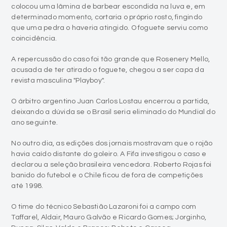
coincidência.
A repercussão do caso foi tão grande que Rosenery Mello,
acusada de ter atirado o foguete, chegou a ser capa da
revista masculina "Playboy".
O árbitro argentino Juan Carlos Lostau encerrou a partida,
deixando a dúvida se o Brasil seria eliminado do Mundial do
ano seguinte.
No outro dia, as edições dos jornais mostravam que o rojão
havia caído distante do goleiro. A Fifa investigou o caso e
declarou a seleção brasileira vencedora. Roberto Rojas foi
banido do futebol e o Chile ficou de fora de competições
até 1998.
O time do técnico Sebastião Lazaroni foi a campo com
Taffarel, Aldair, Mauro Galvão e Ricardo Gomes; Jorginho,
Dunga, Silas, Valdo e Branco; Bebeto e Careca.