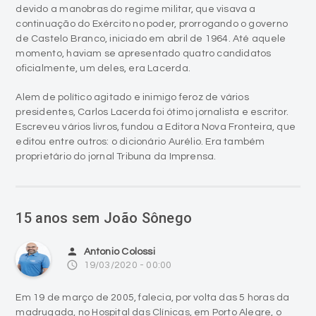
momento, haviam se apresentado quatro candidatos
oficialmente, um deles, era Lacerda.
Alem de político agitado e inimigo feroz de vários
presidentes, Carlos Lacerda foi ótimo jornalista e escritor.
Escreveu vários livros, fundou a Editora Nova Fronteira, que
editou entre outros: o dicionário Aurélio. Era também
proprietário do jornal Tribuna da Imprensa.
15 anos sem João Sônego
person
Antonio Colossi
access_time
19/03/2020 - 00:00
Em 19 de março de 2005, falecia, por volta das 5 horas da
madrugada, no Hospital das Clínicas, em Porto Alegre, o
radialista João Sônego, então com 74 anos de idade.
Jota, como era conhecido, sofria de câncer e durante suas