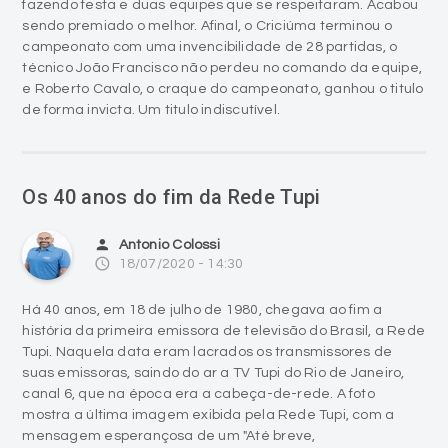
técnico João Francisco não perdeu no comando da equipe,
e Roberto Cavalo, o craque do campeonato, ganhou o titulo
de forma invicta. Um titulo indiscutível.
Os 40 anos do fim da Rede Tupi
person
Antonio Colossi
access_time
18/07/2020 - 14:30
Há 40 anos, em 18 de julho de 1980, chegava ao fim a
história da primeira emissora de televisão do Brasil, a Rede
Tupi. Naquela data eram lacrados os transmissores de
suas emissoras, saindo do ar a TV Tupi do Rio de Janeiro,
canal 6, que na época era a cabeça-de-rede. A foto
mostra a última imagem exibida pela Rede Tupi, com a
mensagem esperançosa de um "Até breve,
telespectadores amigos".
A crise da Rede Tupi iniciou, de forma considerável, após a