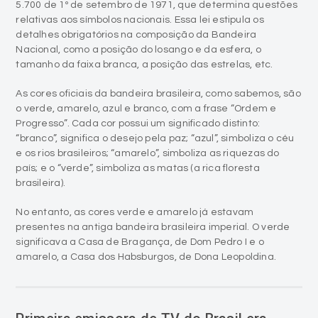
Nacional, como a posição do losango e da esfera, o
tamanho da faixa branca, a posição das estrelas, etc.
As cores oficiais da bandeira brasileira, como sabemos, são
o verde, amarelo, azul e branco, com a frase “Ordem e
Progresso”. Cada cor possui um significado distinto:
“branco”, significa o desejo pela paz; “azul”, simboliza o céu
e os rios brasileiros; “amarelo”, simboliza as riquezas do
país; e o “verde”, simboliza as matas (a rica floresta
brasileira).
No entanto, as cores verde e amarelo já estavam
presentes na antiga bandeira brasileira imperial. O verde
significava a Casa de Bragança, de Dom Pedro I e o
amarelo, a Casa dos Habsburgos, de Dona Leopoldina.
Primeira emissora de TV do Brasil era
inaugurada há 70 anos