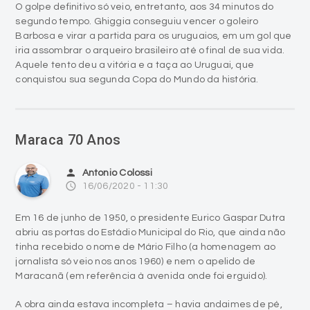
iria assombrar o arqueiro brasileiro até o final de sua vida.
Aquele tento deu a vitória e a taça ao Uruguai, que
conquistou sua segunda Copa do Mundo da história.
Maraca 70 Anos
person
Antonio Colossi
access_time
16/06/2020 - 11:30
Em 16 de junho de 1950, o presidente Eurico Gaspar Dutra
abriu as portas do Estádio Municipal do Rio, que ainda não
tinha recebido o nome de Mário Filho (a homenagem ao
jornalista só veio nos anos 1960) e nem o apelido de
Maracanã (em referência à avenida onde foi erguido).
A obra ainda estava incompleta – havia andaimes de pé,
grades soltas e montanhas de cimento e brita espalhadas
pelos cantos.
Oito dias depois, na abertura da Copa do Mundo, uma