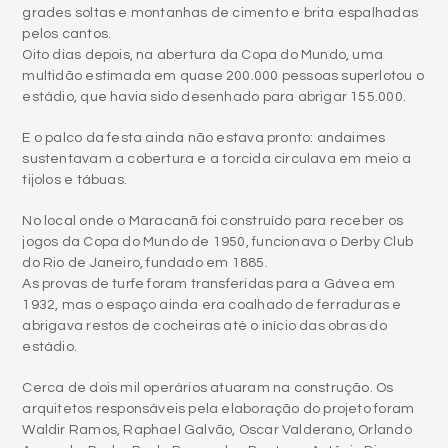
multidão estimada em quase 200.000 pessoas superlotou o
estádio, que havia sido desenhado para abrigar 155.000.
E o palco da festa ainda não estava pronto: andaimes
sustentavam a cobertura e a torcida circulava em meio a
tijolos e tábuas.
No local onde o Maracanã foi construído para receber os
jogos da Copa do Mundo de 1950, funcionava o Derby Club
do Rio de Janeiro, fundado em 1885.
As provas de turfe foram transferidas para a Gávea em
1932, mas o espaço ainda era coalhado de ferraduras e
abrigava restos de cocheiras até o início das obras do
estádio.
Cerca de dois mil operários atuaram na construção. Os
arquitetos responsáveis pela elaboração do projeto foram
Waldir Ramos, Raphael Galvão, Oscar Valderano, Orlando
Azevedo, Pedro Paulo Bernardes Bastos e Antônio Dias
Carneiro Feldman.