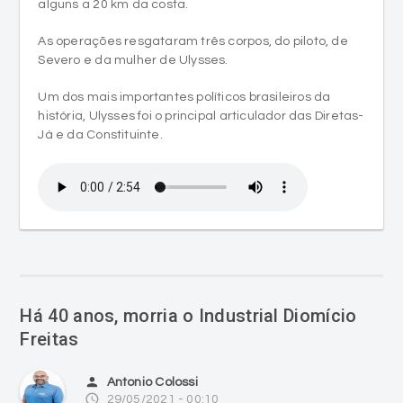
Severo e da mulher de Ulysses.
Um dos mais importantes políticos brasileiros da
história, Ulysses foi o principal articulador das Diretas-
Já e da Constituinte.
Há 40 anos, morria o Industrial Diomício
Freitas
person
Antonio Colossi
access_time
29/05/2021 - 00:10
O industrial Diomício Freitas, então com 70 anos de idade,
falecia de embolia cerebral, às 19h, de 29 de maio de 1981,