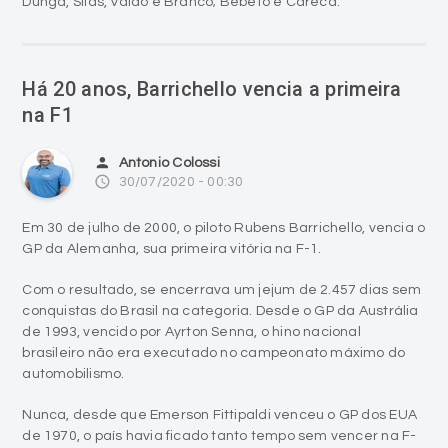
Há 20 anos, Barrichello vencia a primeira
na F1
person
Antonio Colossi
access_time
30/07/2020 - 00:30
Em 30 de julho de 2000, o piloto Rubens Barrichello, vencia o
GP da Alemanha, sua primeira vitória na F-1.
Com o resultado, se encerrava um jejum de 2.457 dias sem
conquistas do Brasil na categoria. Desde o GP da Austrália
de 1993, vencido por Ayrton Senna, o hino nacional
brasileiro não era executado no campeonato máximo do
automobilismo.
Nunca, desde que Emerson Fittipaldi venceu o GP dos EUA
de 1970, o país havia ficado tanto tempo sem vencer na F-
1.
Largando do 17º posto no grid, ultrapassou cinco pilotos na