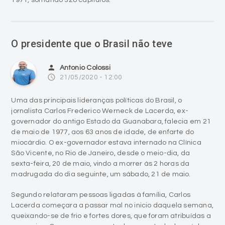
O presidente que o Brasil não teve
person
Antonio Colossi
access_time
21/05/2020 - 12:00
Uma das principais lideranças políticas do Brasil, o
jornalista Carlos Frederico Werneck de Lacerda, ex-
governador do antigo Estado da Guanabara, falecia em 21
de maio de 1977, aos 63 anos de idade, de enfarte do
miocárdio. O ex-governador estava internado na Clínica
São Vicente, no Rio de Janeiro, desde o meio-dia, da
sexta-feira, 20 de maio, vindo a morrer às 2 horas da
madrugada do dia seguinte, um sábado, 21 de maio.
Segundo relataram pessoas ligadas à família, Carlos
Lacerda começara a passar mal no inicio daquela semana,
queixando-se de frio e fortes dores, que foram atribuídas a
uma gripe. Com o agravamento de seu estado de saúde,
durante a semana, sua esposa Letícia e os filhos Sebastião
e Cristina internaram-no na clínica.