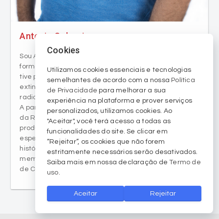
Antonio Colossi
Sou Antonio Colossi, natural de Criciúma, jornalista
formado pela Faculdade SATC em 2011. Desde 2003
tive passagens na área do jornalismo esportivo pelo
Cookies
extinto site canalcriciuma.com, Rádio Band FM,
radiocriciuma.com.br, TV Criciúma/Canal19 e RCR TV.
Utilizamos cookies essenciais e tecnologias
A partir de 2009, comecei a atuar no jornalismo geral
semelhantes de acordo com a nossa
Política
da Rádio Eldorado AM/FM, exercendo as funções de
de Privacidade
para melhorar a sua
produtor e locutor. Nos últimos três anos, tenho me
experiência na plataforma e prover serviços
especializado em projetos vinculados ao jornalismo
personalizados, utilizamos cookies. Ao
histórico. Através deste blog, pretendo resgatar a
"Aceitar", você terá acesso a todas as
memória de fatos que marcaram os acontecimentos
funcionalidades do site. Se clicar em
de Criciúma, de Santa Catarina, do Brasil e do Mundo.
“Rejeitar”, os cookies que não forem
estritamente necessários serão desativados.
Saiba mais em nossa declaração de
Termo de
uso
.
Aceitar
Rejeitar
Últimas notícias em destaque