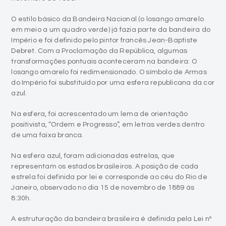
Império e foi definido pelo pintor francês Jean-Baptiste
Debret. Com a Proclamação da República, algumas
transformações pontuais aconteceram na bandeira: O
losango amarelo foi redimensionado. O símbolo de Armas
do Império foi substituído por uma esfera republicana da cor
azul.
Na esfera, foi acrescentado um lema de orientação
positivista, “Ordem e Progresso”, em letras verdes dentro
de uma faixa branca.
Na esfera azul, foram adicionadas estrelas, que
representam os estados brasileiros. A posição de cada
estrela foi definida por lei e corresponde ao céu do Rio de
Janeiro, observado no dia 15 de novembro de 1889 às
8:30h.
A estruturação da bandeira brasileira é definida pela Lei nº
5.700 de 1º de setembro de 1971, que determina questões
relativas aos símbolos nacionais. Essa lei estipula os
detalhes obrigatórios na composição da Bandeira