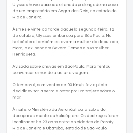
Às três e vinte da tarde daquela segunda-feira, 12
de outubro, Ulysses embarcou para São Paulo. No
helicóptero também estavam a mulher do deputado,
Mora, o ex-senador Severo Gomes e sua mulher,
Henriqueta.
Avisada sobre chuvas em São Paulo, Mora tentou
convencer o marido a adiar a viagem.
O temporal, com ventos de 90 Km/h, fez o piloto
decidir evitar a serra e optar por um trajeto sobre o
mar.
À noite, o Ministério da Aeronáutica já sabia do
desaparecimento do helicóptero. Os destroços foram
localizados há 23 anos entre as cidades de Paraty,
Rio de Janeiro e Ubatuba, estado de São Paulo,
alguns a 20 km da costa.
As operações resgataram três corpos, do piloto, de