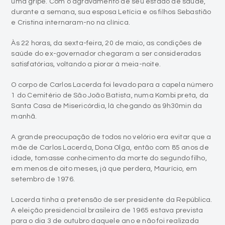
Às 22 horas, da sexta-feira, 20 de maio, as condições de
saúde do ex-governador chegaram a ser consideradas
satisfatórias, voltando a piorar à meia-noite.
O corpo de Carlos Lacerda foi levado para a capela número
1 do Cemitério de São João Batista, numa Kombi preta, da
Santa Casa de Misericórdia, lá chegando às 9h30min da
manhã.
A grande preocupação de todos no velório era evitar que a
mãe de Carlos Lacerda, Dona Olga, então com 85 anos de
idade, tomasse conhecimento da morte do segundo filho,
em menos de oito meses, já que perdera, Maurício, em
setembro de 1976.
Lacerda tinha a pretensão de ser presidente da República.
A eleição presidencial brasileira de 1965 estava prevista
para o dia 3 de outubro daquele ano e não foi realizada
devido a manobras do regime militar, que visava a
continuação do Exército no poder, prorrogando o governo
de Castelo Branco, iniciado em abril de 1964. Até aquele