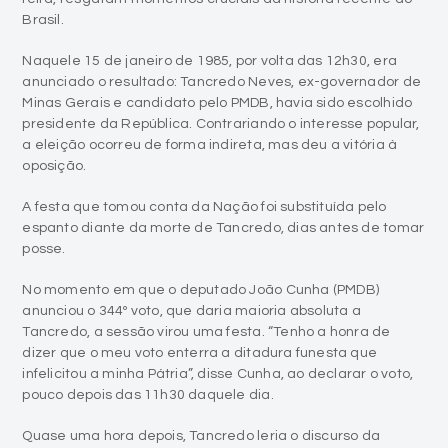
anunciado o resultado: Tancredo Neves, ex-governador de
Minas Gerais e candidato pelo PMDB, havia sido escolhido
presidente da República. Contrariando o interesse popular,
a eleição ocorreu de forma indireta, mas deu a vitória à
oposição.
A festa que tomou conta da Nação foi substituída pelo
espanto diante da morte de Tancredo, dias antes de tomar
posse.
No momento em que o deputado João Cunha (PMDB)
anunciou o 344º voto, que daria maioria absoluta a
Tancredo, a sessão virou uma festa. “Tenho a honra de
dizer que o meu voto enterra a ditadura funesta que
infelicitou a minha Pátria”, disse Cunha, ao declarar o voto,
pouco depois das 11h30 daquele dia.
Quase uma hora depois, Tancredo leria o discurso da
vitória: “Esta foi a última eleição indireta do país. Venho
para realizar urgentes e corajosas mudanças políticas,
sociais e econômicas indispensáveis ao bem-estar do