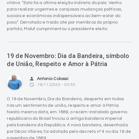
povo”. Derrotado e traído até por membros do próprio
partido, Maluf cumprimentou o presidente eleito.
19 de Novembro: Dia da Bandeira, símbolo
de União, Respeito e Amor à Pátria
person
Antonio Colossi
access_time
19/11/2020 - 00:50
O 19 de Novembro, Dia da Bandeira, desperta em todos
nós um sentimento de união, respeito e amor à Pátria.
Nesta mesma data, em 1889, o recém-instalado governo
republicano do Brasil trocou a antiga bandeira imperial
pela bandeira da República. A nova bandeira, desenhada
por Décio Vilares, foi adotada pelo decreto nº 4 no dia 19 de
novembro de 1889.
O estilo básico da Bandeira Nacional (o losango amarelo
em meio a um quadro verde) já fazia parte da bandeira do