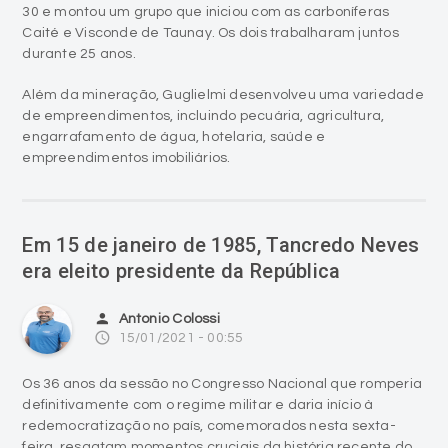
Além da mineração, Guglielmi desenvolveu uma variedade
de empreendimentos, incluindo pecuária, agricultura,
engarrafamento de água, hotelaria, saúde e
empreendimentos imobiliários.
Em 15 de janeiro de 1985, Tancredo Neves
era eleito presidente da República
person
Antonio Colossi
access_time
15/01/2021 - 00:55
Os 36 anos da sessão no Congresso Nacional que romperia
definitivamente com o regime militar e daria início à
redemocratização no país, comemorados nesta sexta-
feira, resgatam momentos cruciais da história recente do
Brasil.
Naquele 15 de janeiro de 1985, por volta das 12h30, era