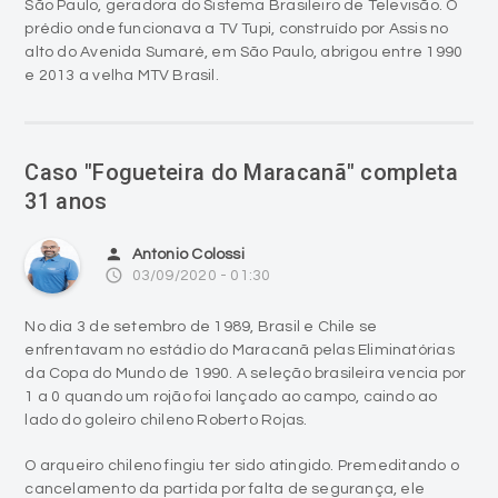
e 2013 a velha MTV Brasil.
Caso "Fogueteira do Maracanã" completa
31 anos
person
Antonio Colossi
access_time
03/09/2020 - 01:30
No dia 3 de setembro de 1989, Brasil e Chile se
enfrentavam no estádio do Maracanã pelas Eliminatórias
da Copa do Mundo de 1990. A seleção brasileira vencia por
1 a 0 quando um rojão foi lançado ao campo, caindo ao
lado do goleiro chileno Roberto Rojas.
O arqueiro chileno fingiu ter sido atingido. Premeditando o
cancelamento da partida por falta de segurança, ele
colocou uma lâmina de barbear escondida na luva e, em
determinado momento, cortaria o próprio rosto, fingindo
que uma pedra o haveria atingido. O foguete serviu como