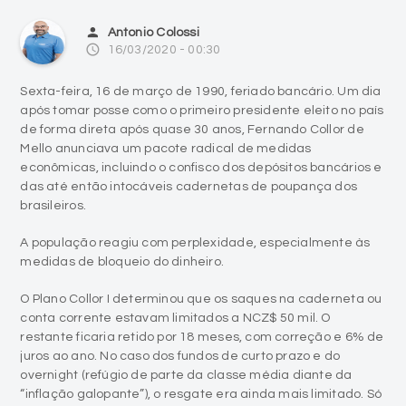
Sexta-feira, 16 de março de 1990, feriado bancário. Um dia
após tomar posse como o primeiro presidente eleito no país
de forma direta após quase 30 anos, Fernando Collor de
Mello anunciava um pacote radical de medidas
econômicas, incluindo o confisco dos depósitos bancários e
das até então intocáveis cadernetas de poupança dos
brasileiros.
A população reagiu com perplexidade, especialmente às
medidas de bloqueio do dinheiro.
O Plano Collor I determinou que os saques na caderneta ou
conta corrente estavam limitados a NCZ$ 50 mil. O
restante ficaria retido por 18 meses, com correção e 6% de
juros ao ano. No caso dos fundos de curto prazo e do
overnight (refúgio de parte da classe média diante da
“inflação galopante”), o resgate era ainda mais limitado. Só
poderiam ser sacados 20% ou NCZ$ 25 mil, o que fosse
maior, pagando ainda tributação de 8% sobre o valor
retirado.