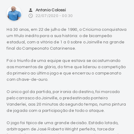
Há 30 anos, em 22 de julho de 1990, o Criciúma conquistava
um título inédito para a sua história: o de bicampeão
estadual, com a vitória de 1 a 0 sobre o Joinville na grande
final do Campeonato Catarinense.
Foi o triunfo de uma equipe que estava se acostumando
aos momentos de glória, do time que liderou a competição
do primeiro ao último jogo e que encerrou o campeonato
com chave-de-ouro.
O único gol da partida, por ironia do destino, foi marcado
pelo carrasco do Joinville, o predestinado ponteiro
Vanderlei, aos 20 minutos do segundo tempo, numa pintura
de jogada com a participação de todo o ataque.
O jogo foi típico de uma grande decisão. Estádio lotado,
arbitragem de José Roberto Wright perfeita, torcedor
fazendo festa e duas equipes que se respeitaram. Acabou
sendo premiado o melhor. Afinal, o Criciúma terminou o
campeonato com uma invencibilidade de 28 partidas, o