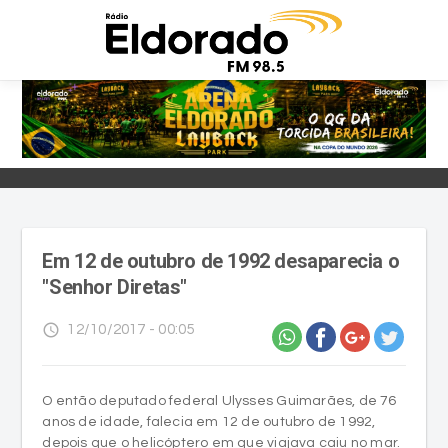
Em 12 de outubro de 1992 desaparecia o
"Senhor Diretas"
access_time
12/10/2017 - 00:05
O então deputado federal Ulysses Guimarães, de 76
anos de idade, falecia em 12 de outubro de 1992,
depois que o helicóptero em que viajava caiu no mar.
Ulysses havia passado o feriado prolongado na casa
de um empresário em Angra dos Reis, no estado do
Rio de Janeiro.