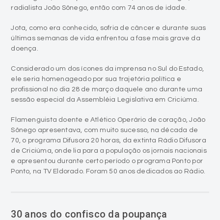
últimas semanas de vida enfrentou a fase mais grave da
doença.
Considerado um dos ícones da imprensa no Sul do Estado,
ele seria homenageado por sua trajetória política e
profissional no dia 28 de março daquele ano durante uma
sessão especial da Assembléia Legislativa em Criciúma.
Flamenguista doente e Atlético Operário de coração, João
Sônego apresentava, com muito sucesso, na década de
70, o programa Difusora 20 horas, da extinta Rádio Difusora
de Criciúma, onde lia para a população os jornais nacionais
e apresentou durante certo período o programa Ponto por
Ponto, na TV Eldorado. Foram 50 anos dedicados ao Rádio.
30 anos do confisco da poupança
person
Antonio Colossi
access_time
16/03/2020 - 00:30