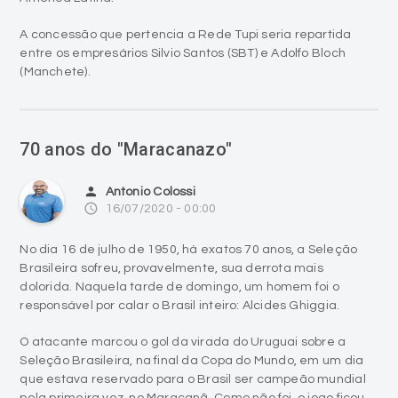
(Manchete).
70 anos do "Maracanazo"
person
Antonio Colossi
access_time
16/07/2020 - 00:00
No dia 16 de julho de 1950, há exatos 70 anos, a Seleção
Brasileira sofreu, provavelmente, sua derrota mais
dolorida. Naquela tarde de domingo, um homem foi o
responsável por calar o Brasil inteiro: Alcides Ghiggia.
O atacante marcou o gol da virada do Uruguai sobre a
Seleção Brasileira, na final da Copa do Mundo, em um dia
que estava reservado para o Brasil ser campeão mundial
pela primeira vez, no Maracanã. Como não foi, o jogo ficou
conhecido como Maracanazo.
Os cariocas lotaram o Maracanã. Oficialmente, foram