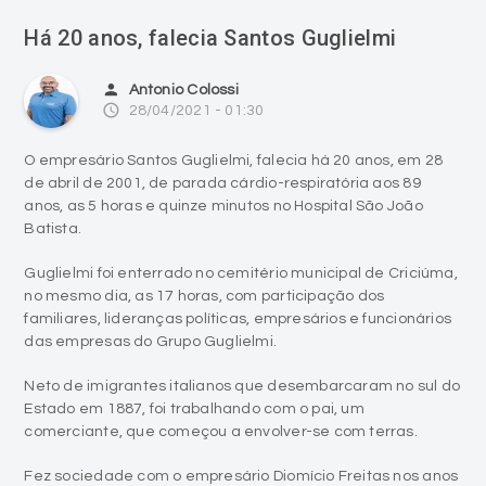
person
Antonio Colossi
access_time
28/04/2021 - 01:30
O empresário Santos Guglielmi, falecia há 20 anos, em 28
de abril de 2001, de parada cárdio-respiratória aos 89
anos, as 5 horas e quinze minutos no Hospital São João
Batista.
Guglielmi foi enterrado no cemitério municipal de Criciúma,
no mesmo dia, as 17 horas, com participação dos
familiares, lideranças políticas, empresários e funcionários
das empresas do Grupo Guglielmi.
Neto de imigrantes italianos que desembarcaram no sul do
Estado em 1887, foi trabalhando com o pai, um
comerciante, que começou a envolver-se com terras.
Fez sociedade com o empresário Diomício Freitas nos anos
30 e montou um grupo que iniciou com as carboníferas
Caité e Visconde de Taunay. Os dois trabalharam juntos
durante 25 anos.