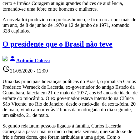
certo e Irmãos Coragem atingiu grandes índices de audiência,
tornando-se uma febre entre homens e mulheres.
A novela foi produzida em preto-e-branco, e ficou no ar por mais de
um ano, de 8 de junho de 1970 a 12 de junho de 1971, somando
328 capítulos.
O presidente que o Brasil não teve
person
Antonio Colossi
access_time
21/05/2020 - 12:00
Uma das principais lideranças políticas do Brasil, o jornalista Carlos
Frederico Werneck de Lacerda, ex-governador do antigo Estado da
Guanabara, falecia em 21 de maio de 1977, aos 63 anos de idade, de
enfarte do miocárdio. O ex-governador estava internado na Clínica
São Vicente, no Rio de Janeiro, desde o meio-dia, da sexta-feira, 20
de maio, vindo a morrer às 2 horas da madrugada do dia seguinte,
um sábado, 21 de maio.
Segundo relataram pessoas ligadas à família, Carlos Lacerda
começara a passar mal no inicio daquela semana, queixando-se de
frio e fortes dores, que foram atribuídas a uma gripe. Com o