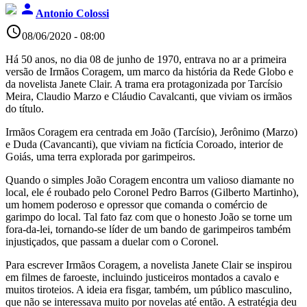
person
Antonio Colossi
access_time
08/06/2020 - 08:00
Há 50 anos, no dia 08 de junho de 1970, entrava no ar a primeira
versão de Irmãos Coragem, um marco da história da Rede Globo e
da novelista Janete Clair. A trama era protagonizada por Tarcísio
Meira, Claudio Marzo e Cláudio Cavalcanti, que viviam os irmãos
do título.
Irmãos Coragem era centrada em João (Tarcísio), Jerônimo (Marzo)
e Duda (Cavancanti), que viviam na fictícia Coroado, interior de
Goiás, uma terra explorada por garimpeiros.
Quando o simples João Coragem encontra um valioso diamante no
local, ele é roubado pelo Coronel Pedro Barros (Gilberto Martinho),
um homem poderoso e opressor que comanda o comércio de
garimpo do local. Tal fato faz com que o honesto João se torne um
fora-da-lei, tornando-se líder de um bando de garimpeiros também
injustiçados, que passam a duelar com o Coronel.
Para escrever Irmãos Coragem, a novelista Janete Clair se inspirou
em filmes de faroeste, incluindo justiceiros montados a cavalo e
muitos tiroteios. A ideia era fisgar, também, um público masculino,
que não se interessava muito por novelas até então. A estratégia deu