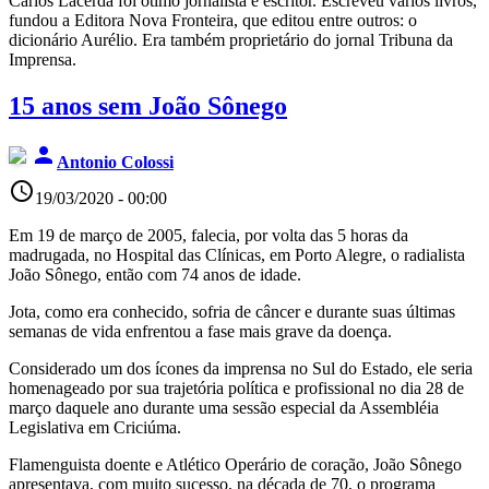
Carlos Lacerda foi ótimo jornalista e escritor. Escreveu vários livros,
fundou a Editora Nova Fronteira, que editou entre outros: o
dicionário Aurélio. Era também proprietário do jornal Tribuna da
Imprensa.
15 anos sem João Sônego
person
Antonio Colossi
access_time
19/03/2020 - 00:00
Em 19 de março de 2005, falecia, por volta das 5 horas da
madrugada, no Hospital das Clínicas, em Porto Alegre, o radialista
João Sônego, então com 74 anos de idade.
Jota, como era conhecido, sofria de câncer e durante suas últimas
semanas de vida enfrentou a fase mais grave da doença.
Considerado um dos ícones da imprensa no Sul do Estado, ele seria
homenageado por sua trajetória política e profissional no dia 28 de
março daquele ano durante uma sessão especial da Assembléia
Legislativa em Criciúma.
Flamenguista doente e Atlético Operário de coração, João Sônego
apresentava, com muito sucesso, na década de 70, o programa