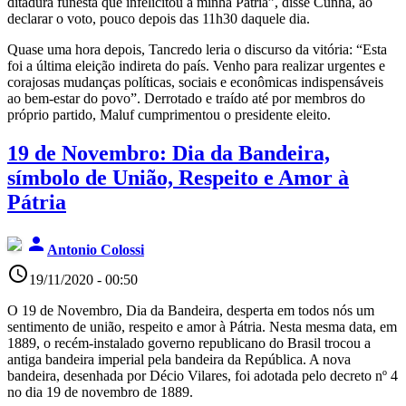
ditadura funesta que infelicitou a minha Pátria”, disse Cunha, ao
declarar o voto, pouco depois das 11h30 daquele dia.
Quase uma hora depois, Tancredo leria o discurso da vitória: “Esta
foi a última eleição indireta do país. Venho para realizar urgentes e
corajosas mudanças políticas, sociais e econômicas indispensáveis
ao bem-estar do povo”. Derrotado e traído até por membros do
próprio partido, Maluf cumprimentou o presidente eleito.
19 de Novembro: Dia da Bandeira,
símbolo de União, Respeito e Amor à
Pátria
person
Antonio Colossi
access_time
19/11/2020 - 00:50
O 19 de Novembro, Dia da Bandeira, desperta em todos nós um
sentimento de união, respeito e amor à Pátria. Nesta mesma data, em
1889, o recém-instalado governo republicano do Brasil trocou a
antiga bandeira imperial pela bandeira da República. A nova
bandeira, desenhada por Décio Vilares, foi adotada pelo decreto nº 4
no dia 19 de novembro de 1889.