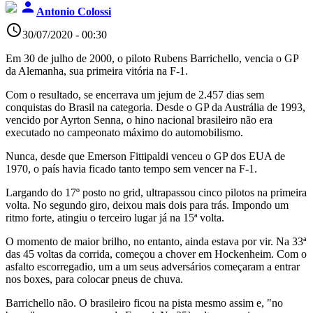
person
Antonio Colossi
access_time
30/07/2020 - 00:30
Em 30 de julho de 2000, o piloto Rubens Barrichello, vencia o GP
da Alemanha, sua primeira vitória na F-1.
Com o resultado, se encerrava um jejum de 2.457 dias sem
conquistas do Brasil na categoria. Desde o GP da Austrália de 1993,
vencido por Ayrton Senna, o hino nacional brasileiro não era
executado no campeonato máximo do automobilismo.
Nunca, desde que Emerson Fittipaldi venceu o GP dos EUA de
1970, o país havia ficado tanto tempo sem vencer na F-1.
Largando do 17º posto no grid, ultrapassou cinco pilotos na primeira
volta. No segundo giro, deixou mais dois para trás. Impondo um
ritmo forte, atingiu o terceiro lugar já na 15ª volta.
O momento de maior brilho, no entanto, ainda estava por vir. Na 33ª
das 45 voltas da corrida, começou a chover em Hockenheim. Com o
asfalto escorregadio, um a um seus adversários começaram a entrar
nos boxes, para colocar pneus de chuva.
Barrichello não. O brasileiro ficou na pista mesmo assim e, "no