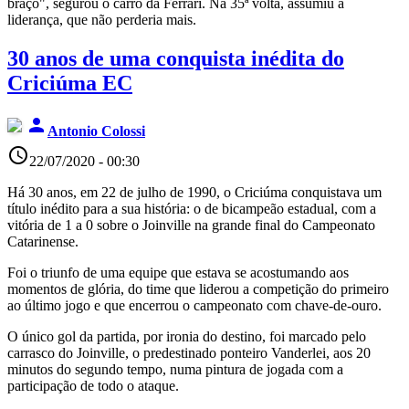
braço", segurou o carro da Ferrari. Na 35ª volta, assumiu a
liderança, que não perderia mais.
30 anos de uma conquista inédita do
Criciúma EC
person
Antonio Colossi
access_time
22/07/2020 - 00:30
Há 30 anos, em 22 de julho de 1990, o Criciúma conquistava um
título inédito para a sua história: o de bicampeão estadual, com a
vitória de 1 a 0 sobre o Joinville na grande final do Campeonato
Catarinense.
Foi o triunfo de uma equipe que estava se acostumando aos
momentos de glória, do time que liderou a competição do primeiro
ao último jogo e que encerrou o campeonato com chave-de-ouro.
O único gol da partida, por ironia do destino, foi marcado pelo
carrasco do Joinville, o predestinado ponteiro Vanderlei, aos 20
minutos do segundo tempo, numa pintura de jogada com a
participação de todo o ataque.