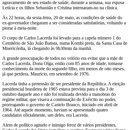
agravamento de seu estado de saúde, durante a semana, sua esposa
Letícia e os filhos Sebastião e Cristina internaram-no na clínica.
Às 22 horas, da sexta-feira, 20 de maio, as condições de saúde do
ex-governador chegaram a ser consideradas satisfatórias, voltando a
piorar à meia-noite.
O corpo de Carlos Lacerda foi levado para a capela número 1 do
Cemitério de São João Batista, numa Kombi preta, da Santa Casa de
Misericórdia, lá chegando às 9h30min da manhã.
A grande preocupação de todos no velório era evitar que a mãe de
Carlos Lacerda, Dona Olga, então com 85 anos de idade, tomasse
conhecimento da morte do segundo filho, em menos de oito meses,
já que perdera, Maurício, em setembro de 1976.
Lacerda tinha a pretensão de ser presidente da República. A eleição
presidencial brasileira de 1965 estava prevista para o dia 3 de
outubro daquele ano e não foi realizada devido a manobras do
regime militar, que visava a continuação do Exército no poder,
prorrogando o governo de Castelo Branco, iniciado em abril de
1964. Até aquele momento, haviam se apresentado quatro
candidatos oficialmente, um deles, era Lacerda.
Alem de político agitado e inimigo feroz de vários presidentes,