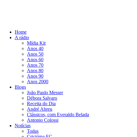
Home
A rádio
Mídia Kit
Anos 40
Anos 50
Anos 60
Anos 70
Anos 80
Anos 90
Anos 2000
Blogs
João Paulo Messer
Débora Salvaro
Receita do Dia
André Abreu
Clássicos, com Everaldo Belada
Antonio Colossi
Notícias
Todas
Criciúma EC