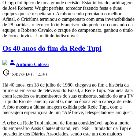
O jogo foi típico de uma grande decisão. Estádio lotado, arbitragem
de José Roberto Wright perfeita, torcedor fazendo festa e duas
equipes que se respeitaram. Acabou sendo premiado o melhor.
Afinal, o Criciúma terminou o campeonato com uma invencibilidade
de 28 partidas, o técnico João Francisco não perdeu no comando da
equipe, e Roberto Cavalo, o craque do campeonato, ganhou o titulo
de forma invicta. Um titulo indiscutível.
Os 40 anos do fim da Rede Tupi
person
Antonio Colossi
access_time
18/07/2020 - 14:30
Há 40 anos, em 18 de julho de 1980, chegava ao fim a história da
primeira emissora de televisão do Brasil, a Rede Tupi. Naquela data
eram lacrados os transmissores de suas emissoras, saindo do ar a TV
Tupi do Rio de Janeiro, canal 6, que na época era a cabeça-de-rede.
A foto mostra a última imagem exibida pela Rede Tupi, com a
mensagem esperançosa de um "Até breve, telespectadores amigos".
A crise da Rede Tupi iniciou, de forma considerável, após a morte
do empresário Assis Chateaubriand, em 1968 – fundador da Tupi e
presidente dos Diários Associados, sendo este um dos maiores