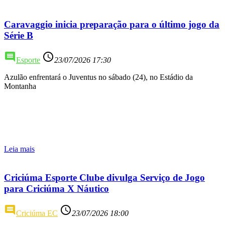
Caravaggio inicia preparação para o último jogo da
Série B
comment
access_time
Esporte
23/07/2026 17:30
Azulão enfrentará o Juventus no sábado (24), no Estádio da
Montanha
Leia mais
Criciúma Esporte Clube divulga Serviço de Jogo
para Criciúma X Náutico
comment
access_time
Criciúma EC
23/07/2026 18:00