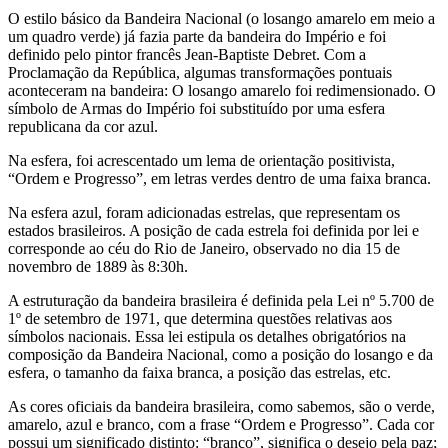
O estilo básico da Bandeira Nacional (o losango amarelo em meio a
um quadro verde) já fazia parte da bandeira do Império e foi
definido pelo pintor francês Jean-Baptiste Debret. Com a
Proclamação da República, algumas transformações pontuais
aconteceram na bandeira: O losango amarelo foi redimensionado. O
símbolo de Armas do Império foi substituído por uma esfera
republicana da cor azul.
Na esfera, foi acrescentado um lema de orientação positivista,
“Ordem e Progresso”, em letras verdes dentro de uma faixa branca.
Na esfera azul, foram adicionadas estrelas, que representam os
estados brasileiros. A posição de cada estrela foi definida por lei e
corresponde ao céu do Rio de Janeiro, observado no dia 15 de
novembro de 1889 às 8:30h.
A estruturação da bandeira brasileira é definida pela Lei nº 5.700 de
1º de setembro de 1971, que determina questões relativas aos
símbolos nacionais. Essa lei estipula os detalhes obrigatórios na
composição da Bandeira Nacional, como a posição do losango e da
esfera, o tamanho da faixa branca, a posição das estrelas, etc.
As cores oficiais da bandeira brasileira, como sabemos, são o verde,
amarelo, azul e branco, com a frase “Ordem e Progresso”. Cada cor
possui um significado distinto: “branco”, significa o desejo pela paz;