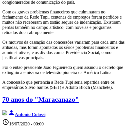
conglomerados de comunicação do país.
Com os graves problemas financeiros que culminaram no
fechamento da Rede Tupi, centenas de empregos foram perdidos e
muitos não receberam um tostão sequer de indenização. Existiram
perdas também no campo artístico, com novelas e programas
retirados do ar abruptamente.
Os motivos da cassação das concessões variaram para cada uma das
afiliadas, mas foram apontados os sérios problemas financeiros e
administrativos, e as dívidas com a Previdência Social, como
justificativas principais.
Foi o então presidente João Figueiredo quem assinou o decreto que
extinguiu a emissora de televisão pioneira da América Latina.
A concessão que pertencia a Rede Tupi seria repartida entre os
empresários Silvio Santos (SBT) e Adolfo Bloch (Manchete).
70 anos do "Maracanazo"
person
Antonio Colossi
access_time
16/07/2020 - 00:00