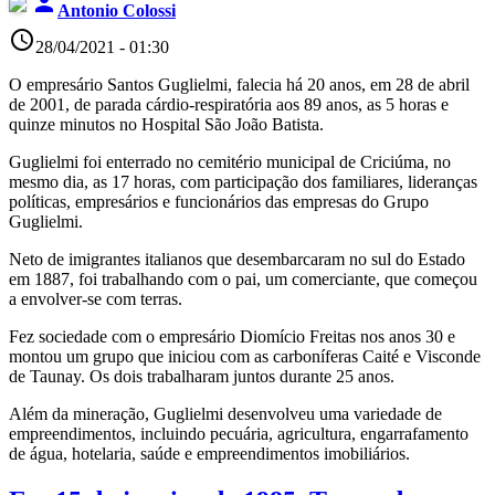
person
Antonio Colossi
access_time
28/04/2021 - 01:30
O empresário Santos Guglielmi, falecia há 20 anos, em 28 de abril
de 2001, de parada cárdio-respiratória aos 89 anos, as 5 horas e
quinze minutos no Hospital São João Batista.
Guglielmi foi enterrado no cemitério municipal de Criciúma, no
mesmo dia, as 17 horas, com participação dos familiares, lideranças
políticas, empresários e funcionários das empresas do Grupo
Guglielmi.
Neto de imigrantes italianos que desembarcaram no sul do Estado
em 1887, foi trabalhando com o pai, um comerciante, que começou
a envolver-se com terras.
Fez sociedade com o empresário Diomício Freitas nos anos 30 e
montou um grupo que iniciou com as carboníferas Caité e Visconde
de Taunay. Os dois trabalharam juntos durante 25 anos.
Além da mineração, Guglielmi desenvolveu uma variedade de
empreendimentos, incluindo pecuária, agricultura, engarrafamento
de água, hotelaria, saúde e empreendimentos imobiliários.