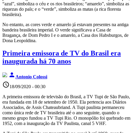
“azul”, simboliza o céu e os rios brasileiros; “amarelo”, simboliza as
riquezas do país; e o “verde”, simboliza as matas (a rica floresta
brasileira).
No entanto, as cores verde e amarelo já estavam presentes na antiga
bandeira brasileira imperial. O verde significava a Casa de
Bragança, de Dom Pedro I e o amarelo, a Casa dos Habsburgos, de
Dona Leopoldina.
Primeira emissora de TV do Brasil era
inaugurada há 70 anos
person
Antonio Colossi
access_time
18/09/2020 - 00:30
A primeira emissora de televisão do Brasil, a TV Tupi de São Paulo,
era fundada em 18 de setembro de 1950. Ela pertencia aos Diários
Associados, de Assis Chateaubriand. A Tupi paulista permaneceu
como única rede de TV brasileira até o ano seguinte, quando o
mesmo grupo fundou a TV Tupi Rio. O monopólio foi quebrado em
1952, com a inauguração da TV Paulista, canal 5 VHF.