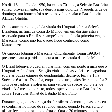
No dia 16 de julho de 1950, há exatos 70 anos, a Seleção Brasileira
sofreu, provavelmente, sua derrota mais dolorida. Naquela tarde de
domingo, um homem foi o responsável por calar o Brasil inteiro:
Alcides Ghiggia.
O atacante marcou o gol da virada do Uruguai sobre a Seleção
Brasileira, na final da Copa do Mundo, em um dia que estava
reservado para o Brasil ser campeão mundial pela primeira vez, no
Maracanã. Como não foi, o jogo ficou conhecido como
Maracanazo.
Os cariocas lotaram o Maracanã. Oficialmente, foram 199.854
presentes para a partida que era a mais esperada daquele Mundial.
O Brasil liderava o quadrangular final, com um ponto a mais que o
Uruguai. Além disto, a Seleção vinha de duas vitórias esmagadoras
sobre as outras equipes do quadrangular decisivo: fez 7 a 1 na
Suécia e 6 a 1 na Espanha, enquanto os uruguaios ficaram no 2 a 2
com os espanhóis e sofreram para vencer os suecos por 3 a 2, de
virada. Até mesmo por isto, todos esperavam que o Brasil saísse
com a Taça Jules Rimet do Estádio Mário Filho.
Durante o jogo, a esperança dos brasileiros demorou, mas pareceu
se confirmar no início do segundo tempo, quando Friaça abriu o
placar, levando o estádio ao êxtase. Quase 20 minutos depois,