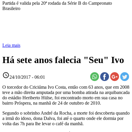
Partida é valida pela 20ª rodada da Série B do Campeonato
Brasileiro
Leia mais
Há sete anos falecia "Seu" Ivo
access_time
24/10/2017 - 06:01
O torcedor do Criciúma Ivo Costa, então com 63 anos, que em 2008
teve a mão direita amputada por uma bomba atirada na arquibancada
do estádio Heriberto Hülse, foi encontrado morto em sua casa no
bairro Próspera, na manhã de 24 de outubro de 2010.
Segundo o sobrinho André da Rocha, a morte foi descoberta quando
a irmã do idoso, dona Dalva, foi até o quarto onde ele dormia por
volta das 7h para lhe levar o café da manhã.