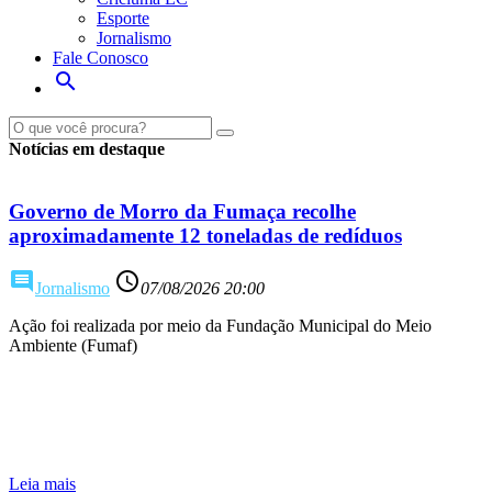
Esporte
Jornalismo
Fale Conosco
search
Notícias em destaque
Governo de Morro da Fumaça recolhe
aproximadamente 12 toneladas de redíduos
comment
access_time
Jornalismo
07/08/2026 20:00
Ação foi realizada por meio da Fundação Municipal do Meio
Ambiente (Fumaf)
Leia mais