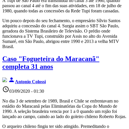
A Tupi de São Paulo era transmitida no canal 3 até 1960, quando
passou ao canal 4 até o fim das suas atividades, em 18 de julho de
1980, quando todas as concessões da Rede Tupi foram cassadas.
Um pouco depois do seu fechamento, o empresário Sílvio Santos
adquiriu a concessão do canal 4. Surgia assim o SBT São Paulo,
geradora do Sistema Brasileiro de Televisão. O prédio onde
funcionava a TV Tupi, construído por Assis no alto do Avenida
Sumaré, em São Paulo, abrigou entre 1990 e 2013 a velha MTV
Brasil.
Caso "Fogueteira do Maracanã"
completa 31 anos
person
Antonio Colossi
access_time
03/09/2020 - 01:30
No dia 3 de setembro de 1989, Brasil e Chile se enfrentavam no
estádio do Maracanã pelas Eliminatórias da Copa do Mundo de
1990. A seleção brasileira vencia por 1 a 0 quando um rojão foi
lançado ao campo, caindo ao lado do goleiro chileno Roberto Rojas.
O arqueiro chileno fingiu ter sido atingido. Premeditando o