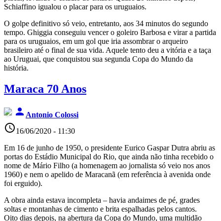
Schiaffino igualou o placar para os uruguaios.
O golpe definitivo só veio, entretanto, aos 34 minutos do segundo
tempo. Ghiggia conseguiu vencer o goleiro Barbosa e virar a partida
para os uruguaios, em um gol que iria assombrar o arqueiro
brasileiro até o final de sua vida. Aquele tento deu a vitória e a taça
ao Uruguai, que conquistou sua segunda Copa do Mundo da
história.
Maraca 70 Anos
person
Antonio Colossi
access_time
16/06/2020 - 11:30
Em 16 de junho de 1950, o presidente Eurico Gaspar Dutra abriu as
portas do Estádio Municipal do Rio, que ainda não tinha recebido o
nome de Mário Filho (a homenagem ao jornalista só veio nos anos
1960) e nem o apelido de Maracanã (em referência à avenida onde
foi erguido).
A obra ainda estava incompleta – havia andaimes de pé, grades
soltas e montanhas de cimento e brita espalhadas pelos cantos.
Oito dias depois, na abertura da Copa do Mundo, uma multidão