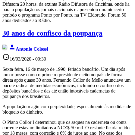
Difusora 20 horas, da extinta Rádio Difusora de Criciúma, onde lia
para a população os jornais nacionais e apresentou durante certo
período o programa Ponto por Ponto, na TV Eldorado. Foram 50
anos dedicados ao Rádio.
30 anos do confisco da poupança
person
Antonio Colossi
access_time
16/03/2020 - 00:30
Sexta-feira, 16 de março de 1990, feriado bancário. Um dia após
tomar posse como o primeiro presidente eleito no país de forma
direta após quase 30 anos, Fernando Collor de Mello anunciava um
pacote radical de medidas econômicas, incluindo o confisco dos
depósitos bancários e das até então intocáveis cadernetas de
poupança dos brasileiros.
A população reagiu com perplexidade, especialmente às medidas de
bloqueio do dinheiro.
O Plano Collor I determinou que os saques na caderneta ou conta
corrente estavam limitados a NCZ$ 50 mil. O restante ficaria retido
por 18 meses, com correção e 6% de juros ao ano. No caso dos