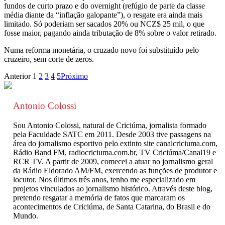
fundos de curto prazo e do overnight (refúgio de parte da classe
média diante da “inflação galopante”), o resgate era ainda mais
limitado. Só poderiam ser sacados 20% ou NCZ$ 25 mil, o que
fosse maior, pagando ainda tributação de 8% sobre o valor retirado.
Numa reforma monetária, o cruzado novo foi substituído pelo
cruzeiro, sem corte de zeros.
Anterior
1
2
3
4
5
Próximo
Antonio Colossi
Sou Antonio Colossi, natural de Criciúma, jornalista formado
pela Faculdade SATC em 2011. Desde 2003 tive passagens na
área do jornalismo esportivo pelo extinto site canalcriciuma.com,
Rádio Band FM, radiocriciuma.com.br, TV Criciúma/Canal19 e
RCR TV. A partir de 2009, comecei a atuar no jornalismo geral
da Rádio Eldorado AM/FM, exercendo as funções de produtor e
locutor. Nos últimos três anos, tenho me especializado em
projetos vinculados ao jornalismo histórico. Através deste blog,
pretendo resgatar a memória de fatos que marcaram os
acontecimentos de Criciúma, de Santa Catarina, do Brasil e do
Mundo.