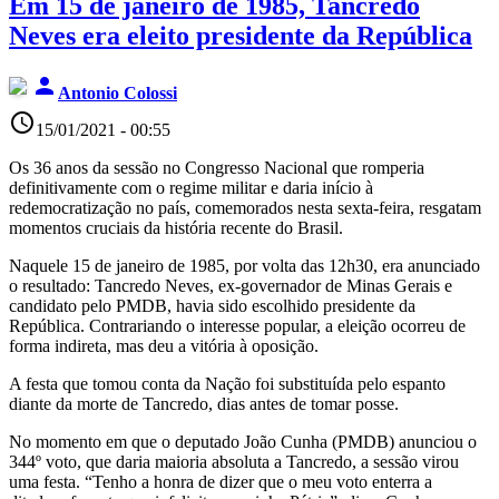
Em 15 de janeiro de 1985, Tancredo
Neves era eleito presidente da República
person
Antonio Colossi
access_time
15/01/2021 - 00:55
Os 36 anos da sessão no Congresso Nacional que romperia
definitivamente com o regime militar e daria início à
redemocratização no país, comemorados nesta sexta-feira, resgatam
momentos cruciais da história recente do Brasil.
Naquele 15 de janeiro de 1985, por volta das 12h30, era anunciado
o resultado: Tancredo Neves, ex-governador de Minas Gerais e
candidato pelo PMDB, havia sido escolhido presidente da
República. Contrariando o interesse popular, a eleição ocorreu de
forma indireta, mas deu a vitória à oposição.
A festa que tomou conta da Nação foi substituída pelo espanto
diante da morte de Tancredo, dias antes de tomar posse.
No momento em que o deputado João Cunha (PMDB) anunciou o
344º voto, que daria maioria absoluta a Tancredo, a sessão virou
uma festa. “Tenho a honra de dizer que o meu voto enterra a