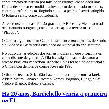
cancelamento da partida por falta de segurança, ele colocou uma
lâmina de barbear escondida na luva e, em determinado momento,
cortaria o próprio rosto, fingindo que uma pedra o haveria atingido.
O foguete serviu como coincidência.
A repercussão do caso foi tão grande que Rosenery Mello, acusada
de ter atirado o foguete, chegou a ser capa da revista masculina
"Playboy".
O árbitro argentino Juan Carlos Lostau encerrou a partida, deixando
a dúvida se o Brasil seria eliminado do Mundial do ano seguinte.
No outro dia, as edições dos jornais mostravam que o rojão havia
caído distante do goleiro. A Fifa investigou o caso e declarou a
seleção brasileira vencedora. Roberto Rojas foi banido do futebol e
o Chile ficou de fora de competições até 1998.
O time do técnico Sebastião Lazaroni foi a campo com Taffarel,
Aldair, Mauro Galvão e Ricardo Gomes; Jorginho, Dunga, Silas,
Valdo e Branco; Bebeto e Careca.
Há 20 anos, Barrichello vencia a primeira
na F1