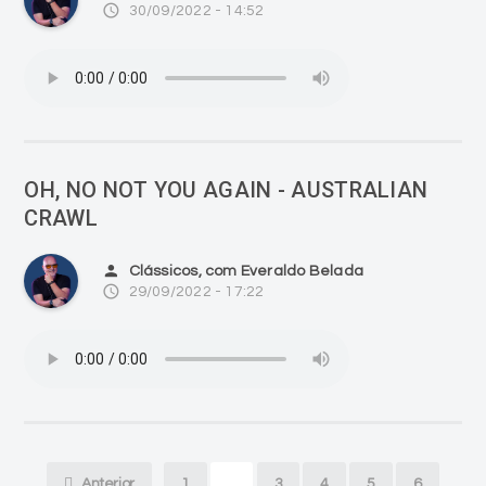
access_time
30/09/2022 - 14:52
OH, NO NOT YOU AGAIN - AUSTRALIAN
CRAWL
person
Clássicos, com Everaldo Belada
access_time
29/09/2022 - 17:22
Anterior
1
2
3
4
5
6