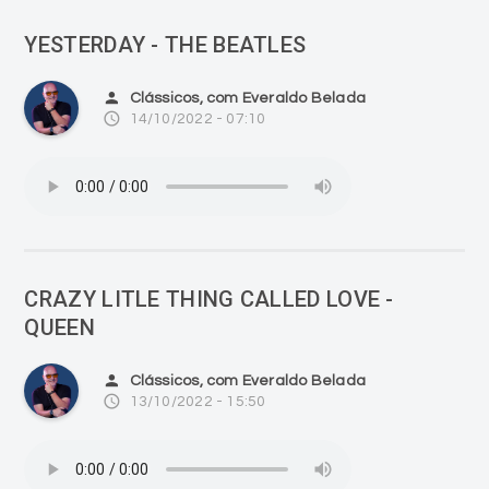
YESTERDAY - THE BEATLES
person
Clássicos, com Everaldo Belada
access_time
14/10/2022 - 07:10
CRAZY LITLE THING CALLED LOVE -
QUEEN
person
Clássicos, com Everaldo Belada
access_time
13/10/2022 - 15:50