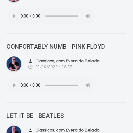
CONFORTABLY NUMB - PINK FLOYD
person
Clássicos, com Everaldo Belada
access_time
01/10/2022 - 18:37
LET IT BE - BEATLES
person
Clássicos, com Everaldo Belada