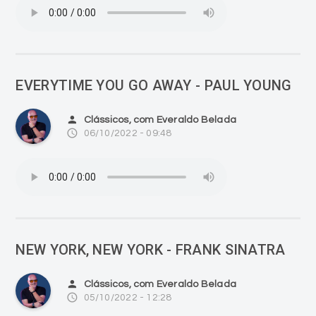
EVERYTIME YOU GO AWAY - PAUL YOUNG
person
Clássicos, com Everaldo Belada
access_time
06/10/2022 - 09:48
NEW YORK, NEW YORK - FRANK SINATRA
person
Clássicos, com Everaldo Belada
access_time
05/10/2022 - 12:28