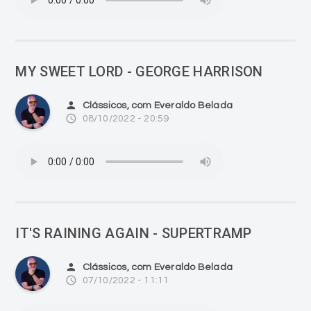
MY SWEET LORD - GEORGE HARRISON
person
Clássicos, com Everaldo Belada
access_time
08/10/2022 - 20:59
IT'S RAINING AGAIN - SUPERTRAMP
person
Clássicos, com Everaldo Belada
access_time
07/10/2022 - 11:11