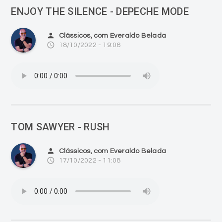
ENJOY THE SILENCE - DEPECHE MODE
person
Clássicos, com Everaldo Belada
access_time
18/10/2022 - 19:06
TOM SAWYER - RUSH
person
Clássicos, com Everaldo Belada
access_time
17/10/2022 - 11:08