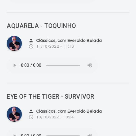
AQUARELA - TOQUINHO
person
Clássicos, com Everaldo Belada
access_time
11/10/2022 - 11:16
EYE OF THE TIGER - SURVIVOR
person
Clássicos, com Everaldo Belada
access_time
10/10/2022 - 10:24