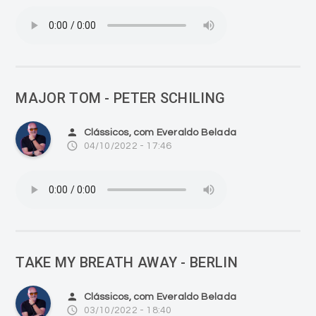
MAJOR TOM - PETER SCHILING
person
Clássicos, com Everaldo Belada
access_time
04/10/2022 - 17:46
TAKE MY BREATH AWAY - BERLIN
person
Clássicos, com Everaldo Belada
access_time
03/10/2022 - 18:40