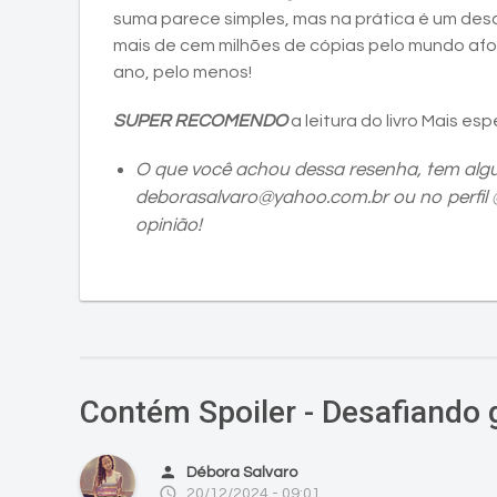
suma parece simples, mas na prática é um desaf
mais de cem milhões de cópias pelo mundo afora
ano, pelo menos!
SUPER RECOMENDO
a leitura do livro Mais e
O que você achou dessa resenha, tem alg
deborasalvaro@yahoo.com.br ou no perfil
opinião!
Contém Spoiler - Desafiando 
person
Débora Salvaro
access_time
20/12/2024 - 09:01