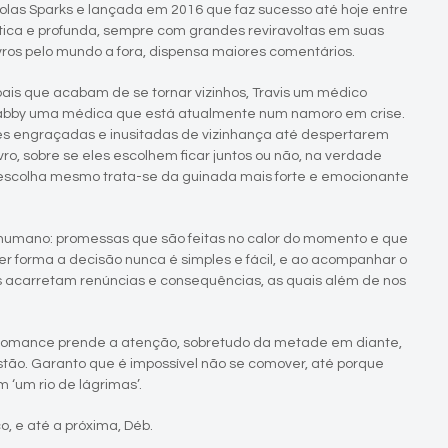
olas Sparks e lançada em 2016 que faz sucesso até hoje entre
stica e profunda, sempre com grandes reviravoltas em suas
ivros pelo mundo a fora, dispensa maiores comentários.
ais que acabam de se tornar vizinhos, Travis um médico
 Gabby uma médica que está atualmente num namoro em crise.
es engraçadas e inusitadas de vizinhança até despertarem
ivro, sobre se eles escolhem ficar juntos ou não, na verdade
 escolha mesmo trata-se da guinada mais forte e emocionante
umano: promessas que são feitas no calor do momento e que
r forma a decisão nunca é simples e fácil, e ao acompanhar o
s acarretam renúncias e consequências, as quais além de nos
romance prende a atenção, sobretudo da metade em diante,
ão. Garanto que é impossível não se comover, até porque
 ‘um rio de lágrimas’.
o, e até a próxima, Déb.