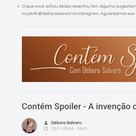
O que você achou dessa resenha, tem alguma sugestão?
no perfil @deborasalvaro no Instagram. Aguardamos sua 
Contém Spoiler - A invenção 
person
Débora Salvaro
access_time
22/11/2024 - 09:01