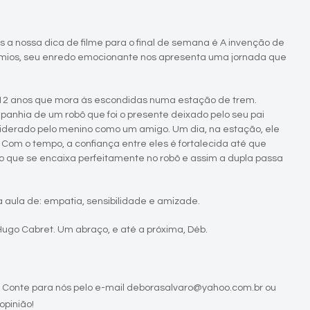
ois a nossa dica de filme para o final de semana é A invenção de
êmios, seu enredo emocionante nos apresenta uma jornada que
 12 anos que mora às escondidas numa estação de trem.
panhia de um robô que foi o presente deixado pelo seu pai
derado pelo menino como um amigo. Um dia, na estação, ele
om o tempo, a confiança entre eles é fortalecida até que
que se encaixa perfeitamente no robô e assim a dupla passa
aula de: empatia, sensibilidade e amizade.
Hugo Cabret. Um abraço, e até a próxima, Déb.
 Conte para nós pelo e-mail deborasalvaro@yahoo.com.br ou
opinião!