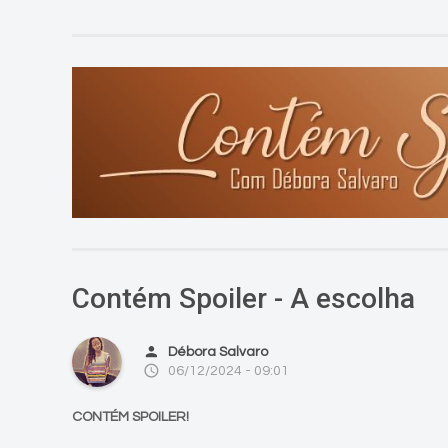
Contém Spoiler - A escolha
person
Débora Salvaro
access_time
06/12/2024 - 09:01
CONTÉM SPOILER!