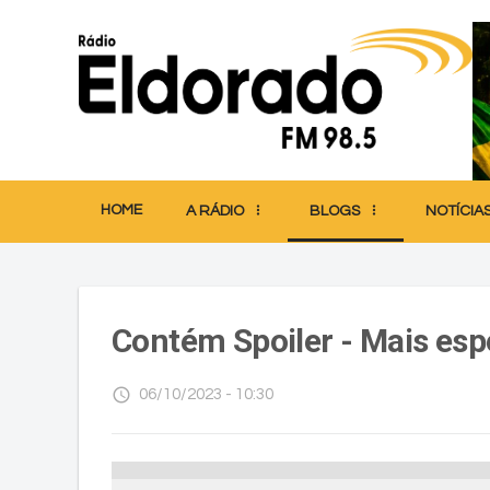
HOME
A RÁDIO
BLOGS
NOTÍCIA
Contém Spoiler - Mais esp
access_time
06/10/2023 - 10:30