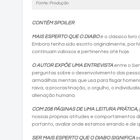
Fonte: Produção
CONTÉM SPOILER
MAIS ESPERTO QUE O DIABO
é o clássico livr
Embora tenha sido escrito originalmente, por 
continuam valiosos e pertinentes até hoje.
O AUTOR EXPÕE UMA ENTREVISTA
entre o Se
perguntas sobre o desenvolvimento das pessoa
armadilhas mentais que usa para fisgar homen
raiva, a procrastinação, o orgulho, o individual
alienação humana.
COM 208 PÁGINAS DE UMA LEITURA PRÁTICA,
nossas próprias atitudes e comportamentos di
portanto, avaliar onde estamos errando e de
SER MAIS ESPERTO QUE O DIABO SIGNIFICA
se