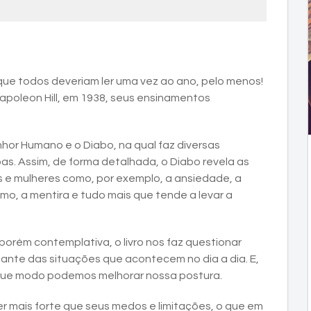
o que todos deveriam ler uma vez ao ano, pelo menos!
Napoleon Hill, em 1938, seus ensinamentos
nhor Humano e o Diabo, na qual faz diversas
s. Assim, de forma detalhada, o Diabo revela as
s e mulheres como, por exemplo, a ansiedade, a
ismo, a mentira e tudo mais que tende a levar a
porém contemplativa, o livro nos faz questionar
ante das situações que acontecem no dia a dia. E,
 que modo podemos melhorar nossa postura.
r mais forte que seus medos e limitações, o que em