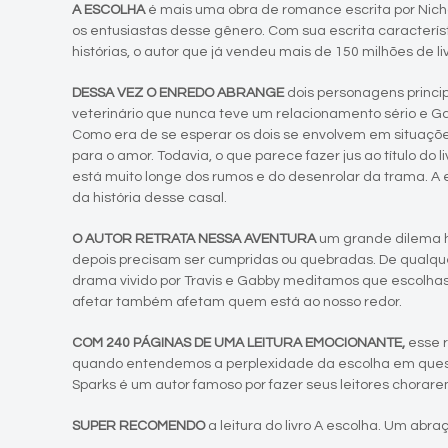
A ESCOLHA
é mais uma obra de romance escrita por Nich
os entusiastas desse gênero. Com sua escrita caracterí
histórias, o autor que já vendeu mais de 150 milhões de l
DESSA VEZ O ENREDO ABRANGE
dois personagens princip
veterinário que nunca teve um relacionamento sério e
Como era de se esperar os dois se envolvem em situaçõ
para o amor. Todavia, o que parece fazer jus ao título do l
está muito longe dos rumos e do desenrolar da trama. A
da história desse casal.
O AUTOR RETRATA NESSA AVENTURA
um grande dilema h
depois precisam ser cumpridas ou quebradas. De qualque
drama vivido por Travis e Gabby meditamos que escolha
afetar também afetam quem está ao nosso redor.
COM 240 PÁGINAS DE UMA LEITURA EMOCIONANTE,
esse 
quando entendemos a perplexidade da escolha em quest
Sparks é um autor famoso por fazer seus leitores chorarem
SUPER RECOMENDO
a leitura do livro A escolha. Um abraç