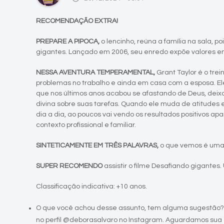
RECOMENDAÇÃO EXTRA!
PREPARE A PIPOCA,
o lencinho, reúna a família na sala, p
gigantes. Lançado em 2006, seu enredo expõe valores e
NESSA AVENTURA TEMPERAMENTAL,
Grant Taylor é o tre
problemas no trabalho e ainda em casa com a esposa. Ele
que nos últimos anos acabou se afastando de Deus, deix
divina sobre suas tarefas. Quando ele muda de atitudes e
dia a dia, ao poucos vai vendo os resultados positivos a
contexto profissional e familiar.
SINTETICAMENTE EM TRÊS PALAVRAS,
o que vemos é uma 
SUPER RECOMENDO
assistir o filme Desafiando gigantes.
Classificação indicativa: +10 anos.
O que você achou desse assunto, tem alguma sugestão?
no perfil @deborasalvaro no Instagram. Aguardamos sua 