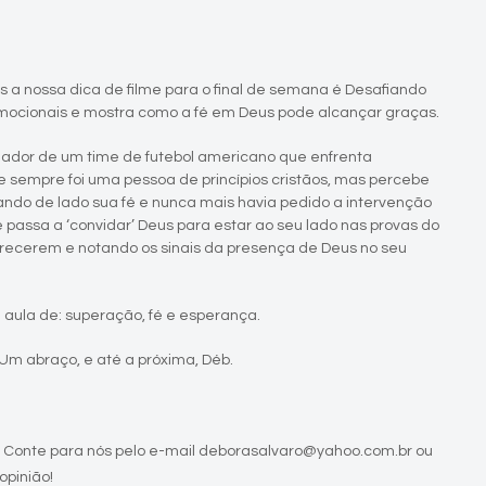
ois a nossa dica de filme para o final de semana é Desafiando
mocionais e mostra como a fé em Deus pode alcançar graças.
inador de um time de futebol americano que enfrenta
 sempre foi uma pessoa de princípios cristãos, mas percebe
ando de lado sua fé e nunca mais havia pedido a intervenção
 passa a ‘convidar’ Deus para estar ao seu lado nas provas do
parecerem e notando os sinais da presença de Deus no seu
aula de: superação, fé e esperança.
 Um abraço, e até a próxima, Déb.
 Conte para nós pelo e-mail deborasalvaro@yahoo.com.br ou
opinião!