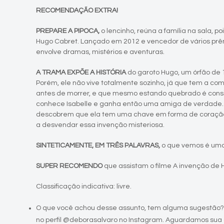
RECOMENDAÇÃO EXTRA!
PREPARE A PIPOCA,
o lencinho, reúna a família na sala, p
Hugo Cabret. Lançado em 2012 e vencedor de vários pr
envolve dramas, mistérios e aventuras.
A TRAMA EXPÕE A HISTÓRIA
do garoto Hugo, um órfão de
Porém, ele não vive totalmente sozinho, já que tem a com
antes de morrer, e que mesmo estando quebrado é consi
conhece Isabelle e ganha então uma amiga de verdade. C
descobrem que ela tem uma chave em forma de coração 
a desvendar essa invenção misteriosa.
SINTETICAMENTE, EM TRÊS PALAVRAS,
o que vemos é uma 
SUPER RECOMENDO
que assistam o filme A invenção de 
Classificação indicativa: livre.
O que você achou desse assunto, tem alguma sugestão?
no perfil @deborasalvaro no Instagram. Aguardamos sua 