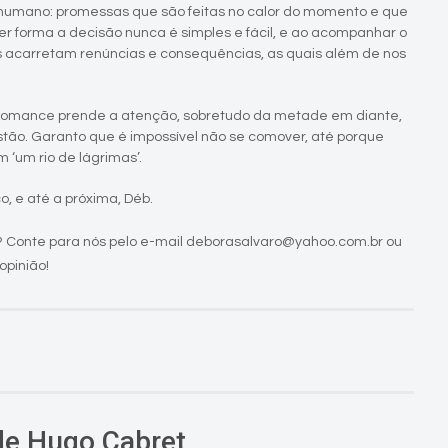
umano: promessas que são feitas no calor do momento e que
r forma a decisão nunca é simples e fácil, e ao acompanhar o
s acarretam renúncias e consequências, as quais além de nos
romance prende a atenção, sobretudo da metade em diante,
ão. Garanto que é impossível não se comover, até porque
 ‘um rio de lágrimas’.
o, e até a próxima, Déb.
 Conte para nós pelo e-mail deborasalvaro@yahoo.com.br ou
opinião!
de Hugo Cabret