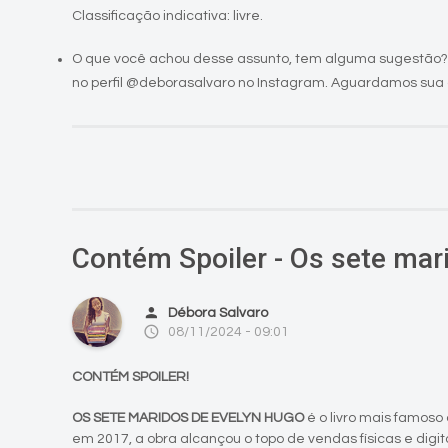
Classificação indicativa: livre.
O que você achou desse assunto, tem alguma sugestão?
no perfil @deborasalvaro no Instagram. Aguardamos sua 
Contém Spoiler - Os sete mar
person
Débora Salvaro
access_time
08/11/2024 - 09:01
CONTÉM SPOILER!
OS SETE MARIDOS DE EVELYN HUGO
é o livro mais famoso
em 2017, a obra alcançou o topo de vendas físicas e digi