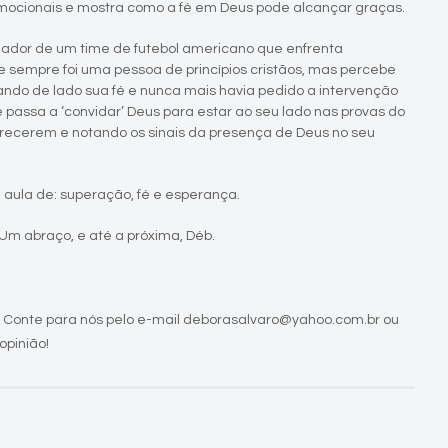
mocionais e mostra como a fé em Deus pode alcançar graças.
inador de um time de futebol americano que enfrenta
 sempre foi uma pessoa de princípios cristãos, mas percebe
ando de lado sua fé e nunca mais havia pedido a intervenção
 passa a ‘convidar’ Deus para estar ao seu lado nas provas do
parecerem e notando os sinais da presença de Deus no seu
aula de: superação, fé e esperança.
 Um abraço, e até a próxima, Déb.
 Conte para nós pelo e-mail deborasalvaro@yahoo.com.br ou
opinião!