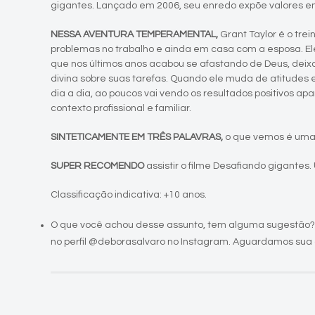
gigantes. Lançado em 2006, seu enredo expõe valores e
NESSA AVENTURA TEMPERAMENTAL,
Grant Taylor é o tre
problemas no trabalho e ainda em casa com a esposa. Ele
que nos últimos anos acabou se afastando de Deus, deix
divina sobre suas tarefas. Quando ele muda de atitudes e
dia a dia, ao poucos vai vendo os resultados positivos a
contexto profissional e familiar.
SINTETICAMENTE EM TRÊS PALAVRAS,
o que vemos é uma 
SUPER RECOMENDO
assistir o filme Desafiando gigantes.
Classificação indicativa: +10 anos.
O que você achou desse assunto, tem alguma sugestão?
no perfil @deborasalvaro no Instagram. Aguardamos sua 