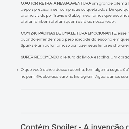
O AUTOR RETRATA NESSA AVENTURA
um grande dilema h
depois precisam ser cumpridas ou quebradas. De qualque
drama vivido por Travis e Gabby meditamos que escolha
afetar também afetam quem está ao nosso redor.
COM 240 PÁGINAS DE UMA LEITURA EMOCIONANTE,
esse 
quando entendemos a perplexidade da escolha em quest
Sparks é um autor famoso por fazer seus leitores chorarem
SUPER RECOMENDO
a leitura do livro A escolha. Um abraç
O que você achou dessa resenha, tem alguma sugestão?
no perfil @deborasalvaro no Instagram. Aguardamos sua 
Contém Spoiler - A invenção 