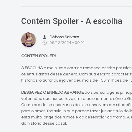
Contém Spoiler - A escolha
person
Débora Salvaro
access_time
06/12/2024 - 09:01
CONTÉM SPOILER!
A ESCOLHA
é mais uma obra de romance escrita por Nich
os entusiastas desse gênero. Com sua escrita caracterí
histórias, o autor que já vendeu mais de 150 milhões de l
DESSA VEZ O ENREDO ABRANGE
dois personagens princip
veterinário que nunca teve um relacionamento sério e
Como era de se esperar os dois se envolvem em situaçõ
para o amor. Todavia, o que parece fazer jus ao título do l
está muito longe dos rumos e do desenrolar da trama. A
da história desse casal.