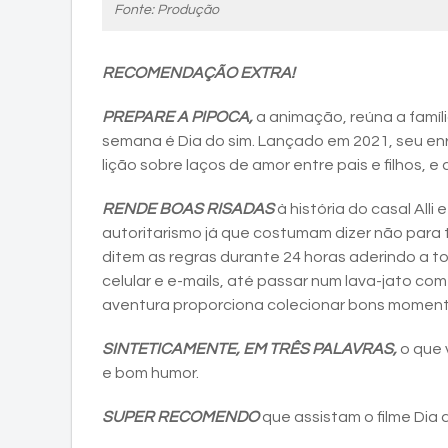
Fonte: Produção
RECOMENDAÇÃO EXTRA!
PREPARE A PIPOCA,
a animação, reúna a família
semana é Dia do sim. Lançado em 2021, seu en
lição sobre laços de amor entre pais e filhos, e
RENDE BOAS RISADAS
à história do casal All
autoritarismo já que costumam dizer não para t
ditem as regras durante 24 horas aderindo a 
celular e e-mails, até passar num lava-jato com
aventura proporciona colecionar bons momento
SINTETICAMENTE, EM TRÊS PALAVRAS,
o que 
e bom humor.
SUPER RECOMENDO
que assistam o filme Dia 