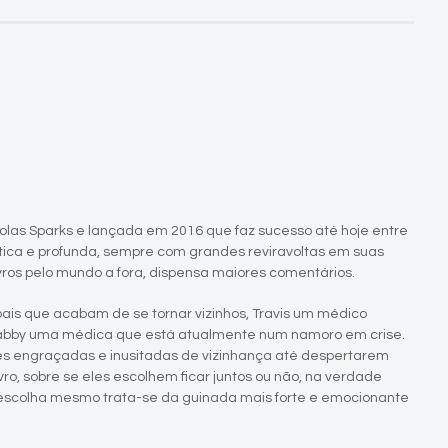
olas Sparks e lançada em 2016 que faz sucesso até hoje entre
stica e profunda, sempre com grandes reviravoltas em suas
ivros pelo mundo a fora, dispensa maiores comentários.
ais que acabam de se tornar vizinhos, Travis um médico
 Gabby uma médica que está atualmente num namoro em crise.
es engraçadas e inusitadas de vizinhança até despertarem
ivro, sobre se eles escolhem ficar juntos ou não, na verdade
 escolha mesmo trata-se da guinada mais forte e emocionante