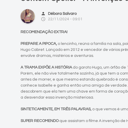
person
Débora Salvaro
access_time
22/11/2024 - 09:01
RECOMENDAÇÃO EXTRA!
PREPARE A PIPOCA,
o lencinho, reúna a família na sala, p
Hugo Cabret. Lançado em 2012 e vencedor de vários pr
envolve dramas, mistérios e aventuras.
A TRAMA EXPÕE A HISTÓRIA
do garoto Hugo, um órfão de
Porém, ele não vive totalmente sozinho, já que tem a com
antes de morrer, e que mesmo estando quebrado é consi
conhece Isabelle e ganha então uma amiga de verdade. C
descobrem que ela tem uma chave em forma de coração 
a desvendar essa invenção misteriosa.
SINTETICAMENTE, EM TRÊS PALAVRAS,
o que vemos é uma 
SUPER RECOMENDO
que assistam o filme A invenção de 