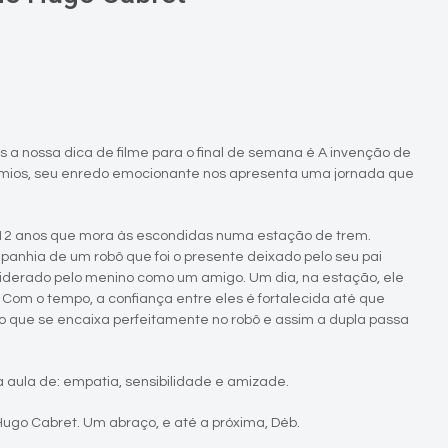
ois a nossa dica de filme para o final de semana é A invenção de
êmios, seu enredo emocionante nos apresenta uma jornada que
 12 anos que mora às escondidas numa estação de trem.
panhia de um robô que foi o presente deixado pelo seu pai
derado pelo menino como um amigo. Um dia, na estação, ele
om o tempo, a confiança entre eles é fortalecida até que
que se encaixa perfeitamente no robô e assim a dupla passa
aula de: empatia, sensibilidade e amizade.
Hugo Cabret. Um abraço, e até a próxima, Déb.