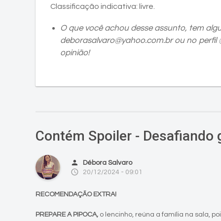
Classificação indicativa: livre.
O que você achou desse assunto, tem alg
deborasalvaro@yahoo.com.br ou no perfil
opinião!
Contém Spoiler - Desafiando 
person
Débora Salvaro
access_time
20/12/2024 - 09:01
RECOMENDAÇÃO EXTRA!
PREPARE A PIPOCA,
o lencinho, reúna a família na sala, p