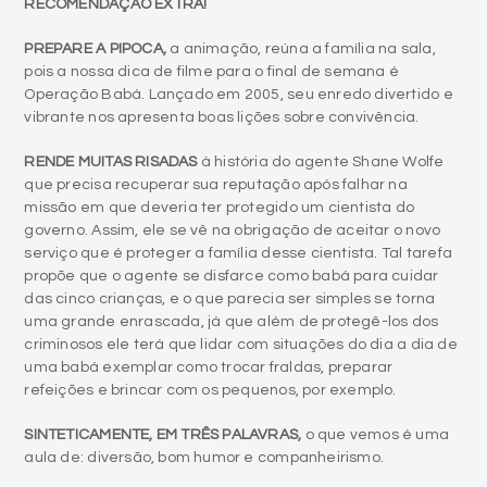
RECOMENDAÇÃO EXTRA!
PREPARE A PIPOCA,
a animação, reúna a família na sala,
pois a nossa dica de filme para o final de semana é
Operação Babá. Lançado em 2005, seu enredo divertido e
vibrante nos apresenta boas lições sobre convivência.
RENDE MUITAS RISADAS
à história do agente Shane Wolfe
que precisa recuperar sua reputação após falhar na
missão em que deveria ter protegido um cientista do
governo. Assim, ele se vê na obrigação de aceitar o novo
serviço que é proteger a família desse cientista. Tal tarefa
propõe que o agente se disfarce como babá para cuidar
das cinco crianças, e o que parecia ser simples se torna
uma grande enrascada, já que além de protegê-los dos
criminosos ele terá que lidar com situações do dia a dia de
uma babá exemplar como trocar fraldas, preparar
refeições e brincar com os pequenos, por exemplo.
SINTETICAMENTE, EM TRÊS PALAVRAS,
o que vemos é uma
aula de: diversão, bom humor e companheirismo.