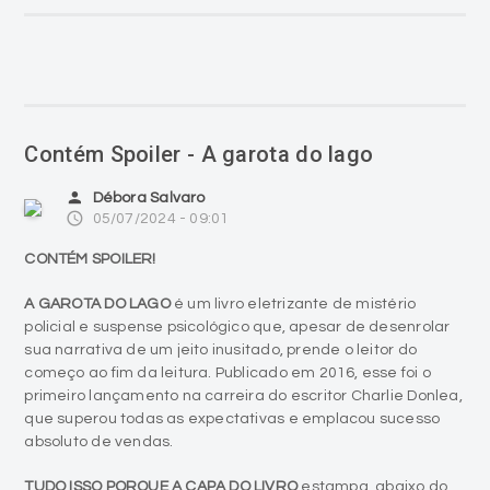
Contém Spoiler - A garota do lago
person
Débora Salvaro
access_time
05/07/2024 - 09:01
CONTÉM SPOILER!
A GAROTA DO LAGO
é um livro eletrizante de mistério
policial e suspense psicológico que, apesar de desenrolar
sua narrativa de um jeito inusitado, prende o leitor do
começo ao fim da leitura. Publicado em 2016, esse foi o
primeiro lançamento na carreira do escritor Charlie Donlea,
que superou todas as expectativas e emplacou sucesso
absoluto de vendas.
TUDO ISSO PORQUE A CAPA DO LIVRO
estampa, abaixo do