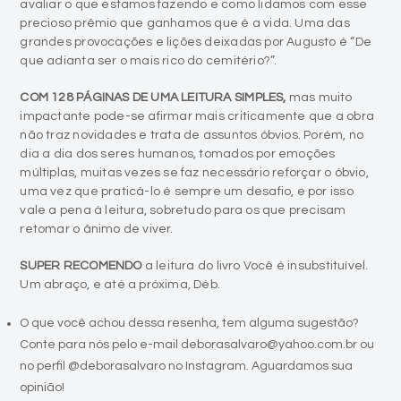
avaliar o que estamos fazendo e como lidamos com esse
precioso prêmio que ganhamos que é a vida. Uma das
grandes provocações e lições deixadas por Augusto é “De
que adianta ser o mais rico do cemitério?”.
COM 128 PÁGINAS DE UMA LEITURA SIMPLES,
mas muito
impactante pode-se afirmar mais criticamente que a obra
não traz novidades e trata de assuntos óbvios. Porém, no
dia a dia dos seres humanos, tomados por emoções
múltiplas, muitas vezes se faz necessário reforçar o óbvio,
uma vez que praticá-lo é sempre um desafio, e por isso
vale a pena à leitura, sobretudo para os que precisam
retomar o ânimo de viver.
SUPER RECOMENDO
a leitura do livro Você é insubstituível.
Um abraço, e até a próxima, Déb.
O que você achou dessa resenha, tem alguma sugestão?
Conte para nós pelo e-mail deborasalvaro@yahoo.com.br ou
no perfil @deborasalvaro no Instagram. Aguardamos sua
opinião!