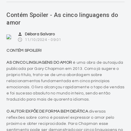
Contém Spoiler - As cinco linguagens do
amor
person
Débora Salvaro
access_time
11/10/2024 - 09:01
CONTÉM SPOILER!
AS CINCO LINGUAGENS DO AMOR
é uma obra de autoajuda
publicada por Gary Chapman em 2013. Como já sugere o
próprio título, trata-se de uma abordagem sobre
relacionamentos fundamentada em cinco princípios
emocionais. O livro alcançou rapidamente o topo de vendas
e foi sucesso absoluto no mundo inteiro, sendo então
traduzido para mais de quarenta idiomas.
O AUTOR EXPÕE DE FORMA BEM DIDÁTICA
diversas
reflexões sobre como é possível expressar o amor pelo
próximo e obter reciprocidade. Para Chapman esse
sentimento pode ser demonstrado por cinco linguagens no