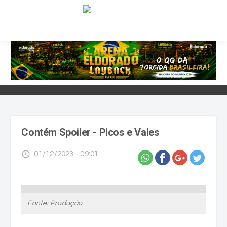
Contém Spoiler - Picos e Vales
access_time
01/12/2023 - 09:01
Fonte: Produção