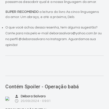
possamos descobrir qual é a nossa linguagem do amor.
SUPER RECOMENDO
a leitura do livro As cinco linguagens
do amor. Um abraço, e até a próxima, Déb.
O que você achou dessa resenha, tem alguma sugestão?
Conte para nós pelo e-mail deborasalvaro@yahoo.com.br ou
no perfil @deborasalvaro no Instagram. Aguardamos sua
opinião!
Contém Spoiler - Operação babá
person
Débora Salvaro
access_time
20/09/2024 - 09:01