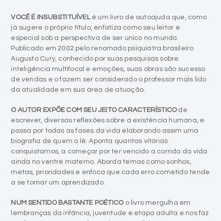
VOCÊ É INSUBSTITUÍVEL
é um livro de autoajuda que, como
já sugere o próprio título, enfatiza como seu leitor é
especial sob a perspectiva de ser único no mundo.
Publicado em 2002 pelo renomado psiquiatra brasileiro
Augusto Cury, conhecido por suas pesquisas sobre
inteligência multifocal e emoções, suas obras são sucesso
de vendas e o fazem ser considerado o professor mais lido
da atualidade em sua área de atuação.
O AUTOR EXPÕE COM SEU JEITO CARACTERÍSTICO
de
escrever, diversas reflexões sobre a existência humana, e
passa por todas as fases da vida elaborando assim uma
biografia de quem o lê. Aponta quantas vitórias
conquistamos, a começar por ter vencido a corrida da vida
ainda no ventre materno. Aborda temas como sonhos,
metas, prioridades e enfoca que cada erro cometido tende
a se tornar um aprendizado.
NUM SENTIDO BASTANTE POÉTICO
o livro mergulha em
lembranças da infância, juventude e etapa adulta e nos faz