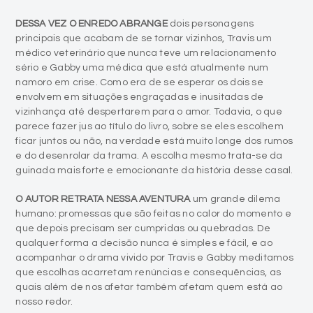
DESSA VEZ O ENREDO ABRANGE
dois personagens
principais que acabam de se tornar vizinhos, Travis um
médico veterinário que nunca teve um relacionamento
sério e Gabby uma médica que está atualmente num
namoro em crise. Como era de se esperar os dois se
envolvem em situações engraçadas e inusitadas de
vizinhança até despertarem para o amor. Todavia, o que
parece fazer jus ao título do livro, sobre se eles escolhem
ficar juntos ou não, na verdade está muito longe dos rumos
e do desenrolar da trama. A escolha mesmo trata-se da
guinada mais forte e emocionante da história desse casal.
O AUTOR RETRATA NESSA AVENTURA
um grande dilema
humano: promessas que são feitas no calor do momento e
que depois precisam ser cumpridas ou quebradas. De
qualquer forma a decisão nunca é simples e fácil, e ao
acompanhar o drama vivido por Travis e Gabby meditamos
que escolhas acarretam renúncias e consequências, as
quais além de nos afetar também afetam quem está ao
nosso redor.