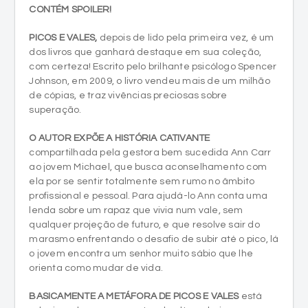
CONTÉM SPOILER!
PICOS E VALES,
depois de lido pela primeira vez, é um
dos livros que ganhará destaque em sua coleção,
com certeza! Escrito pelo brilhante psicólogo Spencer
Johnson, em 2009, o livro vendeu mais de um milhão
de cópias, e traz vivências preciosas sobre
superação.
O AUTOR EXPÕE A HISTÓRIA CATIVANTE
compartilhada pela gestora bem sucedida Ann Carr
ao jovem Michael, que busca aconselhamento com
ela por se sentir totalmente sem rumo no âmbito
profissional e pessoal. Para ajudá-lo Ann conta uma
lenda sobre um rapaz que vivia num vale, sem
qualquer projeção de futuro, e que resolve sair do
marasmo enfrentando o desafio de subir até o pico, lá
o jovem encontra um senhor muito sábio que lhe
orienta como mudar de vida.
BASICAMENTE A METÁFORA DE PICOS E VALES
está