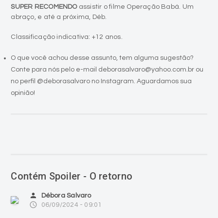
SUPER RECOMENDO
assistir o filme Operação Babá. Um
abraço, e até a próxima, Déb.
Classificação indicativa: +12 anos.
O que você achou desse assunto, tem alguma sugestão?
Conte para nós pelo e-mail deborasalvaro@yahoo.com.br ou
no perfil @deborasalvaro no Instagram. Aguardamos sua
opinião!
Contém Spoiler - O retorno
person
Débora Salvaro
access_time
06/09/2024 - 09:01