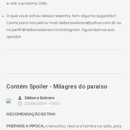
e até a próxima, Déb.
O que você achou dessa resenha, tem alguma sugestão?
Conte para nós pelo e-mail deborasalvaro@yahoo.com.br ou
no perfil @deborasalvaro no Instagram. Aguardamos sua
opinião!
Contém Spoiler - Milagres do paraíso
person
Débora Salvaro
access_time
23/08/2024 - 09:01
RECOMENDAÇÃO EXTRA!
PREPARE A PIPOCA,
o lencinho, reúna a família na sala, pois