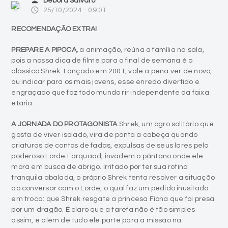
person
Débora Salvaro
access_time
25/10/2024 - 09:01
RECOMENDAÇÃO EXTRA!
PREPARE A PIPOCA,
a animação, reúna a família na sala,
pois a nossa dica de filme para o final de semana é o
clássico Shrek. Lançado em 2001, vale a pena ver de novo,
ou indicar para os mais jovens, esse enredo divertido e
engraçado que faz todo mundo rir independente da faixa
etária.
A JORNADA DO PROTAGONISTA
Shrek, um ogro solitário que
gosta de viver isolado, vira de ponta a cabeça quando
criaturas de contos de fadas, expulsas de seus lares pelo
poderoso Lorde Farquaad, invadem o pântano onde ele
mora em busca de abrigo. Irritado por ter sua rotina
tranquila abalada, o próprio Shrek tenta resolver a situação
ao conversar com o Lorde, o qual faz um pedido inusitado
em troca: que Shrek resgate a princesa Fiona que foi presa
por um dragão. É claro que a tarefa não é tão simples
assim, e além de tudo ele parte para a missão na