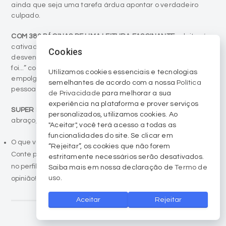
ainda que seja uma tarefa árdua apontar o verdadeiro
culpado.
COM 380 PÁGINAS DE UMA LEITURA FASCINANTE,
o leitor é
cativado e tende a devorar o livro rapidamente para
Cookies
desvendar esse mistério. Afinal o tradicional “quem matou
foi...” continua, desde os primórdios, sendo muito
Utilizamos cookies essenciais e tecnologias
empolgante e despertando a atenção da maioria das
semelhantes de acordo com a nossa
Política
pessoas.
de Privacidade
para melhorar a sua
experiência na plataforma e prover serviços
SUPER RECOMENDO
a leitura do livro A garota do lago. Um
personalizados, utilizamos cookies. Ao
abraço, e até a próxima, Déb.
"Aceitar", você terá acesso a todas as
funcionalidades do site. Se clicar em
O que você achou dessa resenha, tem alguma sugestão?
“Rejeitar”, os cookies que não forem
Conte para nós pelo e-mail deborasalvaro@yahoo.com.br ou
estritamente necessários serão desativados.
no perfil @deborasalvaro no Instagram. Aguardamos sua
Saiba mais em nossa declaração de
Termo de
uso
.
opinião!
Aceitar
Rejeitar