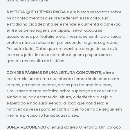
avô no leito de morte.
À MEDIDA QUE O TEMPO PASSA
e ele busca respostas sobre
os acontecimentos que precederem esse óbito, sua
estadia na cidadezinha se estende e aumenta a conexão
entre os personagens principais. Trevor acaba se
apaixonando por Natalie e ela, mesmo se sentindo atraída
prefere não se relacionar por esconder alguns segredos.
Por outro lado, Callie que era vizinha e amiga de seu avô,
com seu jeito tímido e estranho é quem proporciona a
grande reviravolta da história.
COM 288 PÁGINAS DE UMA LEITURA COMOVENTE,
o livro
contempla um drama que aborda temas profundos como
medos, arrependimentos, stress pós traumático, mas,
simultaneamente enfatiza sobre superação e resiliência.
Ainda que, no decorrer da leitura, o desfecho já seja o
esperado e não surpreenda, a lição que nos deixa é
notável: às vezes para encontrar o jeito certo de seguir em
frente é preciso voltar as suas raízes.
SUPER RECOMENDO
a leitura do livro O retorno. Um abraço,