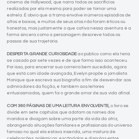
cinema de Hollywood, que narra todos os sacrifícios
realizados por ela mesma para poder se tornar uma
estrela. É obvio que a trama envolve inúmeros episódios de
altos e baixos, e muitos de seus atos não foram éticos ou
honestos, mas justamente o que cativa nessa aventura é a
forma sincera como a personagem descreve todos os
passos de sua trajetória.
DESPERTA GRANDE CURIOSIDADE
ao público como ela teria
se casado por sete vezes e de que forma isso aconteceu.
Por isso, para encerrar sua carreira bem sucedida, agora
que está com idade avançada, Evelyn propõe a jornalista
Monique que escreva sua biografia a fim de desvendar aos
admiradores da ficção, e também aos leitores
entusiasmados, quem foi o grande amor de sua vida afinal.
COM 360 PÁGINAS DE UMA LEITURA ENVOLVENTE,
o livro se
divide em sete capítulos que adotam os nomes dos
maridos e divagam sobre uma parte da vida da atriz,
abrangendo situações familiares e profissionais do universo
famoso no qual ela estava inserida, uma mistura de
celebrações, polêmicas, escândalos e disputas entre