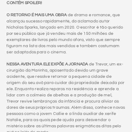
CONTÉM SPOILER!
O RETORNO É MAIS UMA OBRA
de drama e romance, que
alcançou sucesso rapidamente, do aclamado autor
Nicholas Sparks, lançado em 2020. O escritor é tão querido
por seu público que já vendeu mais de 150 milhões de
exemplares de livros pelo mundo afora, visto que sempre
figuram na lista dos mais vendidos e também costumam
ser adaptados para o cinema.
NESSA AVENTURA ELE EXPÕE A JORNADA
de Trevor, um ex-
cirurgião da Marinha, aposentado devido um grave
acidente, que resolve retornar a pequena cidade de
origem do seu avô para cuidar da propriedade deixada por
ele. Enquanto realiza reparos na residência e aprende a
lidar com a colmeia de abelhas e a produção de mel,
Trevor revive lembranças da infância e procura aliviar as
dores de seus próprios traumas. Além disso, conhece novas
pessoas como a jovem Callie e a linda auxiliar de xerife
Natalie, para as quais pede ajuda para desvendar o
mistério sobre as últimas palavras enigmáticas ditas pelo