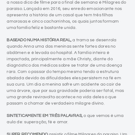
a nossa dica de filme para o final de semana é Milagres do
paraíso. Lançado em 2016, seu enredo emocionante nos
apresenta a história de um casal que tem três filhas
amorosas e cinco cachorrinhos, os quais juntos formam
uma família feliz e bastante unida.
BASEADO NUMA HISTÓRIA REAL,
a trama se desenrola
quando Anna uma das meninas sente fortes dores no
abdômen e é levada ao hospital. A família inteira é
impactada, principalmente a mãe Christy, diante do
diagnóstico dos médicos sobre se tratar de uma doença
rara. Com o passar do tempo mesmo tendo a estrutura
abalada devido às dificuldades eles persistem na fé em
sua cura. Um dia a menina sofre um acidente ao cair de
uma árvore, que por sua gravidade poderia ser fatal, mas
uma grande reviravolta acontece na vida deles o que
passam a chamar de verdadeiro milagre divino.
SINTETICAMENTE EM TRÊS PALAVRAS,
o que vemos é uma
aula de: superação, fé e amor.
SUPER RECOMENDO
assistir o filme Milagres do paraíso. Um