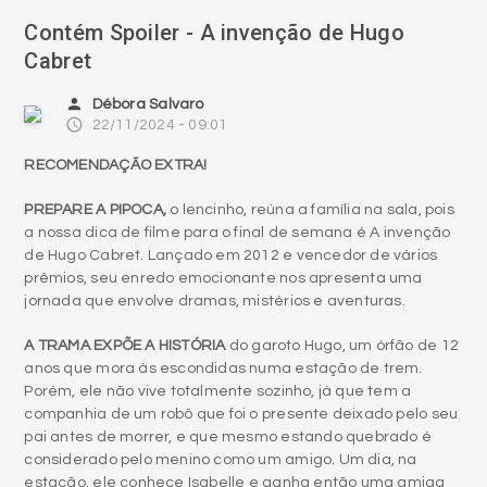
Contém Spoiler - A invenção de Hugo
Cabret
person
Débora Salvaro
access_time
22/11/2024 - 09:01
RECOMENDAÇÃO EXTRA!
PREPARE A PIPOCA,
o lencinho, reúna a família na sala, pois
a nossa dica de filme para o final de semana é A invenção
de Hugo Cabret. Lançado em 2012 e vencedor de vários
prêmios, seu enredo emocionante nos apresenta uma
jornada que envolve dramas, mistérios e aventuras.
A TRAMA EXPÕE A HISTÓRIA
do garoto Hugo, um órfão de 12
anos que mora às escondidas numa estação de trem.
Porém, ele não vive totalmente sozinho, já que tem a
companhia de um robô que foi o presente deixado pelo seu
pai antes de morrer, e que mesmo estando quebrado é
considerado pelo menino como um amigo. Um dia, na
estação, ele conhece Isabelle e ganha então uma amiga