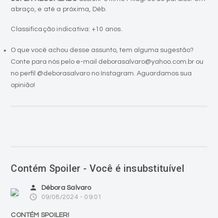
abraço, e até a próxima, Déb.
Classificação indicativa: +10 anos.
O que você achou desse assunto, tem alguma sugestão?
Conte para nós pelo e-mail deborasalvaro@yahoo.com.br ou
no perfil @deborasalvaro no Instagram. Aguardamos sua
opinião!
Contém Spoiler - Você é insubstituível
person
Débora Salvaro
access_time
09/08/2024 - 09:01
CONTÉM SPOILER!