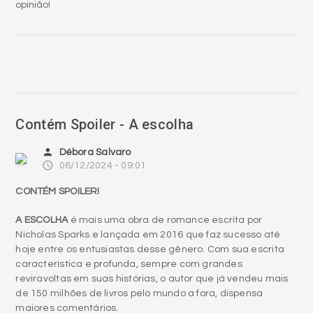
opinião!
Contém Spoiler - A escolha
person
Débora Salvaro
access_time
06/12/2024 - 09:01
CONTÉM SPOILER!
A ESCOLHA
é mais uma obra de romance escrita por
Nicholas Sparks e lançada em 2016 que faz sucesso até
hoje entre os entusiastas desse gênero. Com sua escrita
característica e profunda, sempre com grandes
reviravoltas em suas histórias, o autor que já vendeu mais
de 150 milhões de livros pelo mundo a fora, dispensa
maiores comentários.