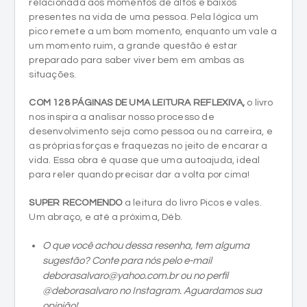
relacionada aos momentos de altos e baixos
presentes na vida de uma pessoa. Pela lógica um
pico remete a um bom momento, enquanto um vale a
um momento ruim, a grande questão é estar
preparado para saber viver bem em ambas as
situações.
COM 128 PÁGINAS DE UMA LEITURA REFLEXIVA,
o livro
nos inspira a analisar nosso processo de
desenvolvimento seja como pessoa ou na carreira, e
as próprias forças e fraquezas no jeito de encarar a
vida. Essa obra é quase que uma autoajuda, ideal
para reler quando precisar dar a volta por cima!
SUPER RECOMENDO
a leitura do livro Picos e vales.
Um abraço, e até a próxima, Déb.
O que você achou dessa resenha, tem alguma
sugestão? Conte para nós pelo e-mail
deborasalvaro@yahoo.com.br ou no perfil
@deborasalvaro no Instagram. Aguardamos sua
opinião!