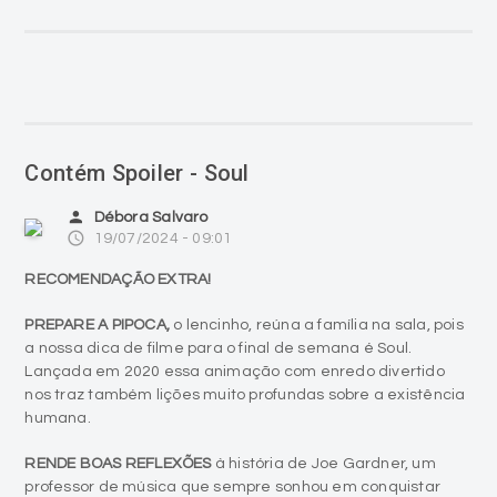
Contém Spoiler - Soul
person
Débora Salvaro
access_time
19/07/2024 - 09:01
RECOMENDAÇÃO EXTRA!
PREPARE A PIPOCA,
o lencinho, reúna a família na sala, pois
a nossa dica de filme para o final de semana é Soul.
Lançada em 2020 essa animação com enredo divertido
nos traz também lições muito profundas sobre a existência
humana.
RENDE BOAS REFLEXÕES
à história de Joe Gardner, um
professor de música que sempre sonhou em conquistar