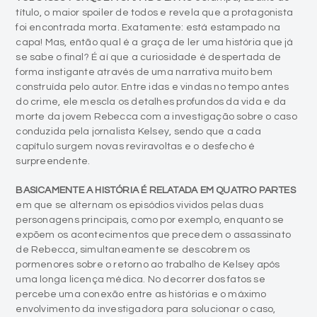
título, o maior spoiler de todos e revela que a protagonista
foi encontrada morta. Exatamente: está estampado na
capa! Mas, então qual é a graça de ler uma história que já
se sabe o final? É aí que a curiosidade é despertada de
forma instigante através de uma narrativa muito bem
construída pelo autor. Entre idas e vindas no tempo antes
do crime, ele mescla os detalhes profundos da vida e da
morte da jovem Rebecca com a investigação sobre o caso
conduzida pela jornalista Kelsey, sendo que a cada
capítulo surgem novas reviravoltas e o desfecho é
surpreendente.
BASICAMENTE A HISTÓRIA É RELATADA EM QUATRO PARTES
em que se alternam os episódios vividos pelas duas
personagens principais, como por exemplo, enquanto se
expõem os acontecimentos que precedem o assassinato
de Rebecca, simultaneamente se descobrem os
pormenores sobre o retorno ao trabalho de Kelsey após
uma longa licença médica. No decorrer dos fatos se
percebe uma conexão entre as histórias e o máximo
envolvimento da investigadora para solucionar o caso,