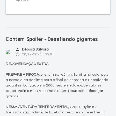
Contém Spoiler - Desafiando gigantes
person
Débora Salvaro
access_time
20/12/2024 - 09:01
RECOMENDAÇÃO EXTRA!
PREPARE A PIPOCA,
o lencinho, reúna a família na sala, pois
a nossa dica de filme para o final de semana é Desafiando
gigantes. Lançado em 2006, seu enredo expõe valores
emocionais e mostra como a fé em Deus pode alcançar
graças.
NESSA AVENTURA TEMPERAMENTAL,
Grant Taylor é o
treinador de um time de futebol americano que enfrenta