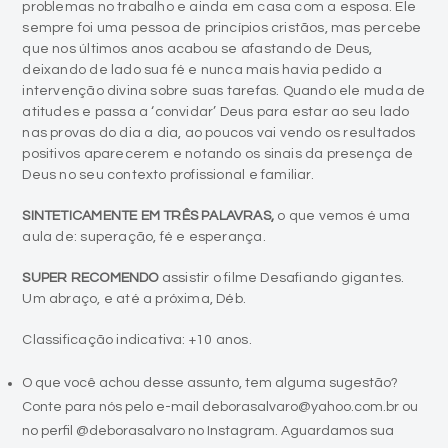
problemas no trabalho e ainda em casa com a esposa. Ele
sempre foi uma pessoa de princípios cristãos, mas percebe
que nos últimos anos acabou se afastando de Deus,
deixando de lado sua fé e nunca mais havia pedido a
intervenção divina sobre suas tarefas. Quando ele muda de
atitudes e passa a ‘convidar’ Deus para estar ao seu lado
nas provas do dia a dia, ao poucos vai vendo os resultados
positivos aparecerem e notando os sinais da presença de
Deus no seu contexto profissional e familiar.
SINTETICAMENTE EM TRÊS PALAVRAS,
o que vemos é uma
aula de: superação, fé e esperança.
SUPER RECOMENDO
assistir o filme Desafiando gigantes.
Um abraço, e até a próxima, Déb.
Classificação indicativa: +10 anos.
O que você achou desse assunto, tem alguma sugestão?
Conte para nós pelo e-mail deborasalvaro@yahoo.com.br ou
no perfil @deborasalvaro no Instagram. Aguardamos sua