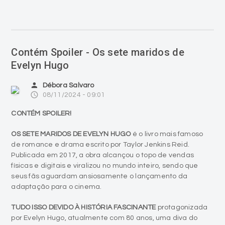
Contém Spoiler - Os sete maridos de
Evelyn Hugo
person
Débora Salvaro
access_time
08/11/2024 - 09:01
CONTÉM SPOILER!
OS SETE MARIDOS DE EVELYN HUGO
é o livro mais famoso
de romance e drama escrito por Taylor Jenkins Reid.
Publicada em 2017, a obra alcançou o topo de vendas
físicas e digitais e viralizou no mundo inteiro, sendo que
seus fãs aguardam ansiosamente o lançamento da
adaptação para o cinema.
TUDO ISSO DEVIDO À HISTÓRIA FASCINANTE
protagonizada
por Evelyn Hugo, atualmente com 80 anos, uma diva do