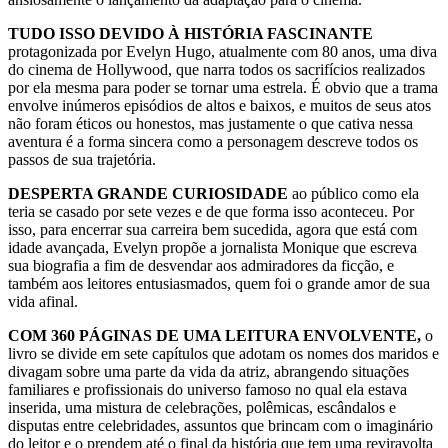
TUDO ISSO DEVIDO À HISTÓRIA FASCINANTE
protagonizada por Evelyn Hugo, atualmente com 80 anos, uma diva
do cinema de Hollywood, que narra todos os sacrifícios realizados
por ela mesma para poder se tornar uma estrela. É obvio que a trama
envolve inúmeros episódios de altos e baixos, e muitos de seus atos
não foram éticos ou honestos, mas justamente o que cativa nessa
aventura é a forma sincera como a personagem descreve todos os
passos de sua trajetória.
DESPERTA GRANDE CURIOSIDADE
ao público como ela
teria se casado por sete vezes e de que forma isso aconteceu. Por
isso, para encerrar sua carreira bem sucedida, agora que está com
idade avançada, Evelyn propõe a jornalista Monique que escreva
sua biografia a fim de desvendar aos admiradores da ficção, e
também aos leitores entusiasmados, quem foi o grande amor de sua
vida afinal.
COM 360 PÁGINAS DE UMA LEITURA ENVOLVENTE,
o
livro se divide em sete capítulos que adotam os nomes dos maridos e
divagam sobre uma parte da vida da atriz, abrangendo situações
familiares e profissionais do universo famoso no qual ela estava
inserida, uma mistura de celebrações, polêmicas, escândalos e
disputas entre celebridades, assuntos que brincam com o imaginário
do leitor e o prendem até o final da história que tem uma reviravolta