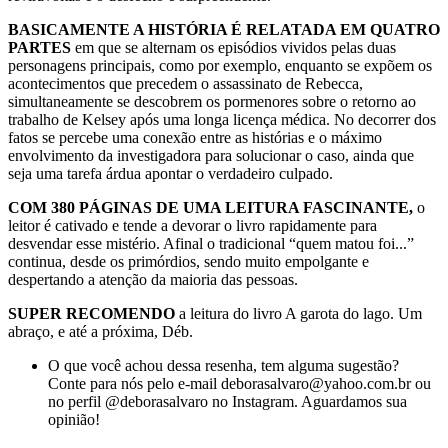
BASICAMENTE A HISTÓRIA É RELATADA EM QUATRO
PARTES
em que se alternam os episódios vividos pelas duas
personagens principais, como por exemplo, enquanto se expõem os
acontecimentos que precedem o assassinato de Rebecca,
simultaneamente se descobrem os pormenores sobre o retorno ao
trabalho de Kelsey após uma longa licença médica. No decorrer dos
fatos se percebe uma conexão entre as histórias e o máximo
envolvimento da investigadora para solucionar o caso, ainda que
seja uma tarefa árdua apontar o verdadeiro culpado.
COM 380 PÁGINAS DE UMA LEITURA FASCINANTE,
o
leitor é cativado e tende a devorar o livro rapidamente para
desvendar esse mistério. Afinal o tradicional “quem matou foi...”
continua, desde os primórdios, sendo muito empolgante e
despertando a atenção da maioria das pessoas.
SUPER RECOMENDO
a leitura do livro A garota do lago. Um
abraço, e até a próxima, Déb.
O que você achou dessa resenha, tem alguma sugestão?
Conte para nós pelo e-mail deborasalvaro@yahoo.com.br ou
no perfil @deborasalvaro no Instagram. Aguardamos sua
opinião!