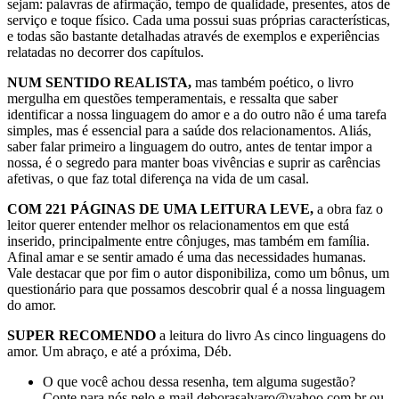
sejam: palavras de afirmação, tempo de qualidade, presentes, atos de
serviço e toque físico. Cada uma possui suas próprias características,
e todas são bastante detalhadas através de exemplos e experiências
relatadas no decorrer dos capítulos.
NUM SENTIDO REALISTA,
mas também poético, o livro
mergulha em questões temperamentais, e ressalta que saber
identificar a nossa linguagem do amor e a do outro não é uma tarefa
simples, mas é essencial para a saúde dos relacionamentos. Aliás,
saber falar primeiro a linguagem do outro, antes de tentar impor a
nossa, é o segredo para manter boas vivências e suprir as carências
afetivas, o que faz total diferença na vida de um casal.
COM 221 PÁGINAS DE UMA LEITURA LEVE,
a obra faz o
leitor querer entender melhor os relacionamentos em que está
inserido, principalmente entre cônjuges, mas também em família.
Afinal amar e se sentir amado é uma das necessidades humanas.
Vale destacar que por fim o autor disponibiliza, como um bônus, um
questionário para que possamos descobrir qual é a nossa linguagem
do amor.
SUPER RECOMENDO
a leitura do livro As cinco linguagens do
amor. Um abraço, e até a próxima, Déb.
O que você achou dessa resenha, tem alguma sugestão?
Conte para nós pelo e-mail deborasalvaro@yahoo.com.br ou