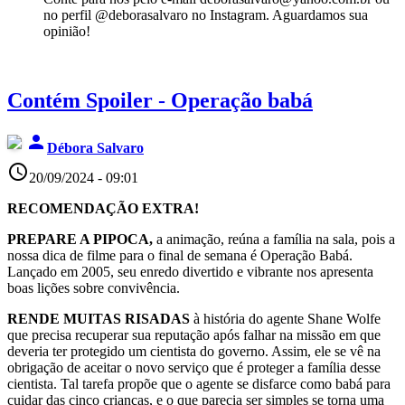
no perfil @deborasalvaro no Instagram. Aguardamos sua
opinião!
Contém Spoiler - Operação babá
person
Débora Salvaro
access_time
20/09/2024 - 09:01
RECOMENDAÇÃO EXTRA!
PREPARE A PIPOCA,
a animação, reúna a família na sala, pois a
nossa dica de filme para o final de semana é Operação Babá.
Lançado em 2005, seu enredo divertido e vibrante nos apresenta
boas lições sobre convivência.
RENDE MUITAS RISADAS
à história do agente Shane Wolfe
que precisa recuperar sua reputação após falhar na missão em que
deveria ter protegido um cientista do governo. Assim, ele se vê na
obrigação de aceitar o novo serviço que é proteger a família desse
cientista. Tal tarefa propõe que o agente se disfarce como babá para
cuidar das cinco crianças, e o que parecia ser simples se torna uma