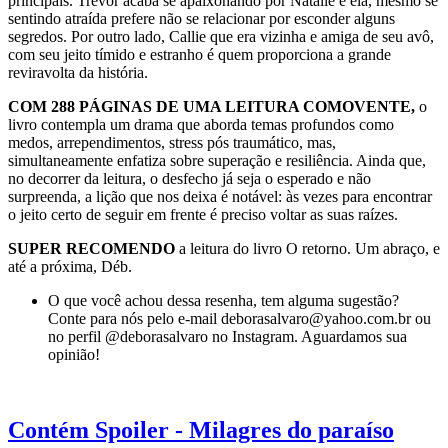
principais. Trevor acaba se apaixonando por Natalie e ela, mesmo se
sentindo atraída prefere não se relacionar por esconder alguns
segredos. Por outro lado, Callie que era vizinha e amiga de seu avô,
com seu jeito tímido e estranho é quem proporciona a grande
reviravolta da história.
COM 288 PÁGINAS DE UMA LEITURA COMOVENTE,
o
livro contempla um drama que aborda temas profundos como
medos, arrependimentos, stress pós traumático, mas,
simultaneamente enfatiza sobre superação e resiliência. Ainda que,
no decorrer da leitura, o desfecho já seja o esperado e não
surpreenda, a lição que nos deixa é notável: às vezes para encontrar
o jeito certo de seguir em frente é preciso voltar as suas raízes.
SUPER RECOMENDO
a leitura do livro O retorno. Um abraço, e
até a próxima, Déb.
O que você achou dessa resenha, tem alguma sugestão?
Conte para nós pelo e-mail deborasalvaro@yahoo.com.br ou
no perfil @deborasalvaro no Instagram. Aguardamos sua
opinião!
Contém Spoiler - Milagres do paraíso