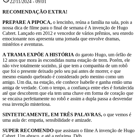
22/11/2024 - 09:01
RECOMENDAÇÃO EXTRA!
PREPARE A PIPOCA,
o lencinho, reúna a família na sala, pois a
nossa dica de filme para o final de semana é A invenção de Hugo
Cabret. Lançado em 2012 e vencedor de vários prêmios, seu enredo
emocionante nos apresenta uma jornada que envolve dramas,
mistérios e aventuras.
A TRAMA EXPÕE A HISTÓRIA
do garoto Hugo, um órfão de
12 anos que mora às escondidas numa estação de trem. Porém, ele
não vive totalmente sozinho, já que tem a companhia de um robô
que foi o presente deixado pelo seu pai antes de morrer, e que
mesmo estando quebrado é considerado pelo menino como um
amigo. Um dia, na estação, ele conhece Isabelle e ganha então uma
amiga de verdade. Com o tempo, a confiança entre eles é fortalecida
até que descobrem que ela tem uma chave em forma de coração que
se encaixa perfeitamente no robô e assim a dupla passa a desvendar
essa invenção misteriosa.
SINTETICAMENTE, EM TRÊS PALAVRAS,
o que vemos é
uma aula de: empatia, sensibilidade e amizade.
SUPER RECOMENDO
que assistam o filme A invenção de Hugo
Cabret. Um abraço, e até a próxima, Déb.