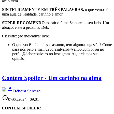
até o trem.
SINTETICAMENTE EM TRÊS PALAVRAS,
o que vemos é
uma aula de: lealdade, carinho e amor.
SUPER RECOMENDO
assistir o filme Sempre ao seu lado. Um
abraço, e até a próxima, Déb.
Classificação indicativa: livre.
O que você achou desse assunto, tem alguma sugestão? Conte
para nós pelo e-mail deborasalvaro@yahoo.com.br ou no
perfil @deborasalvaro no Instagram. Aguardamos sua
opinião!
Contém Spoiler - Um carinho na alma
person
Débora Salvaro
access_time
07/06/2024 - 09:01
CONTÉM SPOILER!