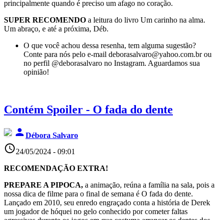
principalmente quando é preciso um afago no coração.
SUPER RECOMENDO
a leitura do livro Um carinho na alma.
Um abraço, e até a próxima, Déb.
O que você achou dessa resenha, tem alguma sugestão?
Conte para nós pelo e-mail deborasalvaro@yahoo.com.br ou
no perfil @deborasalvaro no Instagram. Aguardamos sua
opinião!
Contém Spoiler - O fada do dente
person
Débora Salvaro
access_time
24/05/2024 - 09:01
RECOMENDAÇÃO EXTRA!
PREPARE A PIPOCA,
a animação, reúna a família na sala, pois a
nossa dica de filme para o final de semana é O fada do dente.
Lançado em 2010, seu enredo engraçado conta a história de Derek
um jogador de hóquei no gelo conhecido por cometer faltas