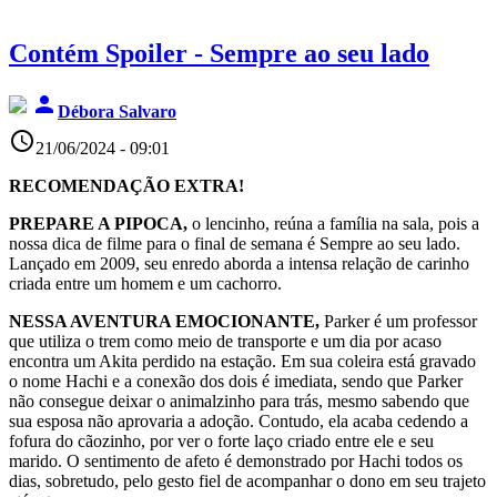
Contém Spoiler - Sempre ao seu lado
person
Débora Salvaro
access_time
21/06/2024 - 09:01
RECOMENDAÇÃO EXTRA!
PREPARE A PIPOCA,
o lencinho, reúna a família na sala, pois a
nossa dica de filme para o final de semana é Sempre ao seu lado.
Lançado em 2009, seu enredo aborda a intensa relação de carinho
criada entre um homem e um cachorro.
NESSA AVENTURA EMOCIONANTE,
Parker é um professor
que utiliza o trem como meio de transporte e um dia por acaso
encontra um Akita perdido na estação. Em sua coleira está gravado
o nome Hachi e a conexão dos dois é imediata, sendo que Parker
não consegue deixar o animalzinho para trás, mesmo sabendo que
sua esposa não aprovaria a adoção. Contudo, ela acaba cedendo a
fofura do cãozinho, por ver o forte laço criado entre ele e seu
marido. O sentimento de afeto é demonstrado por Hachi todos os
dias, sobretudo, pelo gesto fiel de acompanhar o dono em seu trajeto