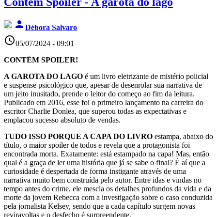
Contém Spoiler - A garota do lago
person
Débora Salvaro
access_time
05/07/2024 - 09:01
CONTÉM SPOILER!
A GAROTA DO LAGO
é um livro eletrizante de mistério policial
e suspense psicológico que, apesar de desenrolar sua narrativa de
um jeito inusitado, prende o leitor do começo ao fim da leitura.
Publicado em 2016, esse foi o primeiro lançamento na carreira do
escritor Charlie Donlea, que superou todas as expectativas e
emplacou sucesso absoluto de vendas.
TUDO ISSO PORQUE A CAPA DO LIVRO
estampa, abaixo do
título, o maior spoiler de todos e revela que a protagonista foi
encontrada morta. Exatamente: está estampado na capa! Mas, então
qual é a graça de ler uma história que já se sabe o final? É aí que a
curiosidade é despertada de forma instigante através de uma
narrativa muito bem construída pelo autor. Entre idas e vindas no
tempo antes do crime, ele mescla os detalhes profundos da vida e da
morte da jovem Rebecca com a investigação sobre o caso conduzida
pela jornalista Kelsey, sendo que a cada capítulo surgem novas
reviravoltas e o desfecho é surpreendente.