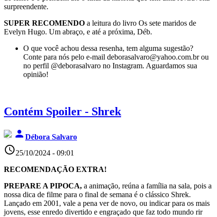
surpreendente.
SUPER RECOMENDO
a leitura do livro Os sete maridos de
Evelyn Hugo. Um abraço, e até a próxima, Déb.
O que você achou dessa resenha, tem alguma sugestão?
Conte para nós pelo e-mail deborasalvaro@yahoo.com.br ou
no perfil @deborasalvaro no Instagram. Aguardamos sua
opinião!
Contém Spoiler - Shrek
person
Débora Salvaro
access_time
25/10/2024 - 09:01
RECOMENDAÇÃO EXTRA!
PREPARE A PIPOCA,
a animação, reúna a família na sala, pois a
nossa dica de filme para o final de semana é o clássico Shrek.
Lançado em 2001, vale a pena ver de novo, ou indicar para os mais
jovens, esse enredo divertido e engraçado que faz todo mundo rir