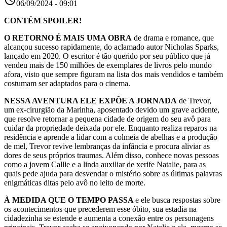
06/09/2024 - 09:01
CONTÉM SPOILER!
O RETORNO É MAIS UMA OBRA
de drama e romance, que
alcançou sucesso rapidamente, do aclamado autor Nicholas Sparks,
lançado em 2020. O escritor é tão querido por seu público que já
vendeu mais de 150 milhões de exemplares de livros pelo mundo
afora, visto que sempre figuram na lista dos mais vendidos e também
costumam ser adaptados para o cinema.
NESSA AVENTURA ELE EXPÕE A JORNADA
de Trevor,
um ex-cirurgião da Marinha, aposentado devido um grave acidente,
que resolve retornar a pequena cidade de origem do seu avô para
cuidar da propriedade deixada por ele. Enquanto realiza reparos na
residência e aprende a lidar com a colmeia de abelhas e a produção
de mel, Trevor revive lembranças da infância e procura aliviar as
dores de seus próprios traumas. Além disso, conhece novas pessoas
como a jovem Callie e a linda auxiliar de xerife Natalie, para as
quais pede ajuda para desvendar o mistério sobre as últimas palavras
enigmáticas ditas pelo avô no leito de morte.
À MEDIDA QUE O TEMPO PASSA
e ele busca respostas sobre
os acontecimentos que precederem esse óbito, sua estadia na
cidadezinha se estende e aumenta a conexão entre os personagens