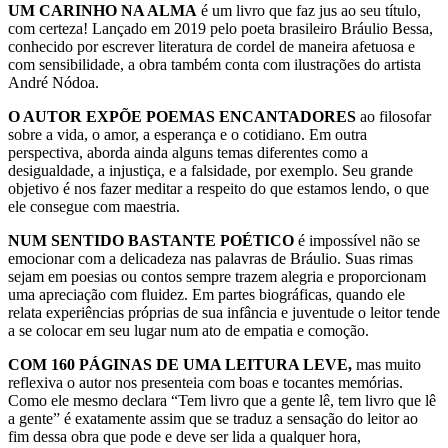
UM CARINHO NA ALMA
é um livro que faz jus ao seu título,
com certeza! Lançado em 2019 pelo poeta brasileiro Bráulio Bessa,
conhecido por escrever literatura de cordel de maneira afetuosa e
com sensibilidade, a obra também conta com ilustrações do artista
André Nódoa.
O AUTOR EXPÕE POEMAS ENCANTADORES
ao filosofar
sobre a vida, o amor, a esperança e o cotidiano. Em outra
perspectiva, aborda ainda alguns temas diferentes como a
desigualdade, a injustiça, e a falsidade, por exemplo. Seu grande
objetivo é nos fazer meditar a respeito do que estamos lendo, o que
ele consegue com maestria.
NUM SENTIDO BASTANTE POÉTICO
é impossível não se
emocionar com a delicadeza nas palavras de Bráulio. Suas rimas
sejam em poesias ou contos sempre trazem alegria e proporcionam
uma apreciação com fluidez. Em partes biográficas, quando ele
relata experiências próprias de sua infância e juventude o leitor tende
a se colocar em seu lugar num ato de empatia e comoção.
COM 160 PÁGINAS DE UMA LEITURA LEVE,
mas muito
reflexiva o autor nos presenteia com boas e tocantes memórias.
Como ele mesmo declara “Tem livro que a gente lê, tem livro que lê
a gente” é exatamente assim que se traduz a sensação do leitor ao
fim dessa obra que pode e deve ser lida a qualquer hora,