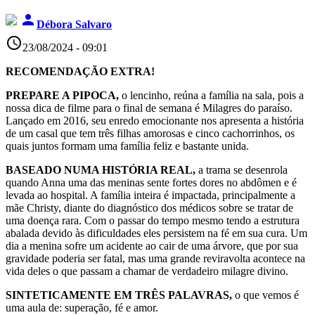
person
Débora Salvaro
access_time
23/08/2024 - 09:01
RECOMENDAÇÃO EXTRA!
PREPARE A PIPOCA,
o lencinho, reúna a família na sala, pois a
nossa dica de filme para o final de semana é Milagres do paraíso.
Lançado em 2016, seu enredo emocionante nos apresenta a história
de um casal que tem três filhas amorosas e cinco cachorrinhos, os
quais juntos formam uma família feliz e bastante unida.
BASEADO NUMA HISTÓRIA REAL,
a trama se desenrola
quando Anna uma das meninas sente fortes dores no abdômen e é
levada ao hospital. A família inteira é impactada, principalmente a
mãe Christy, diante do diagnóstico dos médicos sobre se tratar de
uma doença rara. Com o passar do tempo mesmo tendo a estrutura
abalada devido às dificuldades eles persistem na fé em sua cura. Um
dia a menina sofre um acidente ao cair de uma árvore, que por sua
gravidade poderia ser fatal, mas uma grande reviravolta acontece na
vida deles o que passam a chamar de verdadeiro milagre divino.
SINTETICAMENTE EM TRÊS PALAVRAS,
o que vemos é
uma aula de: superação, fé e amor.