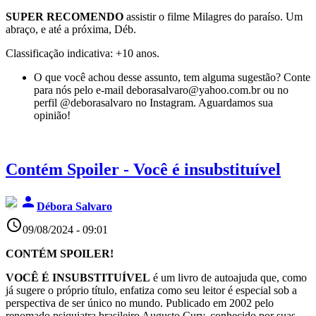
SUPER RECOMENDO
assistir o filme Milagres do paraíso. Um
abraço, e até a próxima, Déb.
Classificação indicativa: +10 anos.
O que você achou desse assunto, tem alguma sugestão? Conte
para nós pelo e-mail deborasalvaro@yahoo.com.br ou no
perfil @deborasalvaro no Instagram. Aguardamos sua
opinião!
Contém Spoiler - Você é insubstituível
person
Débora Salvaro
access_time
09/08/2024 - 09:01
CONTÉM SPOILER!
VOCÊ É INSUBSTITUÍVEL
é um livro de autoajuda que, como
já sugere o próprio título, enfatiza como seu leitor é especial sob a
perspectiva de ser único no mundo. Publicado em 2002 pelo
renomado psiquiatra brasileiro Augusto Cury, conhecido por suas