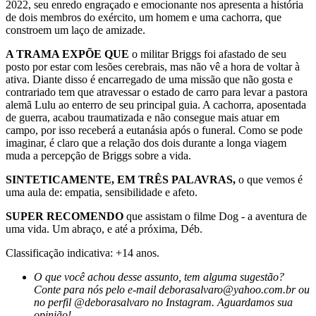
2022, seu enredo engraçado e emocionante nos apresenta a história
de dois membros do exército, um homem e uma cachorra, que
constroem um laço de amizade.
A TRAMA EXPÕE QUE
o militar Briggs foi afastado de seu
posto por estar com lesões cerebrais, mas não vê a hora de voltar à
ativa. Diante disso é encarregado de uma missão que não gosta e
contrariado tem que atravessar o estado de carro para levar a pastora
alemã Lulu ao enterro de seu principal guia. A cachorra, aposentada
de guerra, acabou traumatizada e não consegue mais atuar em
campo, por isso receberá a eutanásia após o funeral. Como se pode
imaginar, é claro que a relação dos dois durante a longa viagem
muda a percepção de Briggs sobre a vida.
SINTETICAMENTE, EM TRÊS PALAVRAS,
o que vemos é
uma aula de: empatia, sensibilidade e afeto.
SUPER RECOMENDO
que assistam o filme Dog - a aventura de
uma vida. Um abraço, e até a próxima, Déb.
Classificação indicativa: +14 anos.
O que você achou desse assunto, tem alguma sugestão?
Conte para nós pelo e-mail deborasalvaro@yahoo.com.br ou
no perfil @deborasalvaro no Instagram. Aguardamos sua
opinião!