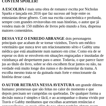
CONTÉM SPOILER!
A ESCOLHA
é mais uma obra de romance escrita por Nicholas
Sparks e lançada em 2016 que faz sucesso até hoje entre os
entusiastas desse gênero. Com sua escrita característica e profunda,
sempre com grandes reviravoltas em suas histórias, o autor que já
vendeu mais de 150 milhões de livros pelo mundo a fora, dispensa
maiores comentários.
DESSA VEZ O ENREDO ABRANGE
dois personagens
principais que acabam de se tornar vizinhos, Travis um médico
veterinário que nunca teve um relacionamento sério e Gabby uma
médica que está atualmente num namoro em crise. Como era de se
esperar os dois se envolvem em situações engraçadas e inusitadas de
vizinhança até despertarem para o amor. Todavia, o que parece fazer
jus ao título do livro, sobre se eles escolhem ficar juntos ou não, na
verdade está muito longe dos rumos e do desenrolar da trama. A
escolha mesmo trata-se da guinada mais forte e emocionante da
história desse casal.
O AUTOR RETRATA NESSA AVENTURA
um grande dilema
humano: promessas que são feitas no calor do momento e que
depois precisam ser cumpridas ou quebradas. De qualquer forma a
decisão nunca é simples e fácil, e ao acompanhar o drama vivido por
Travis e Gabby meditamos que escolhas acarretam renúncias e