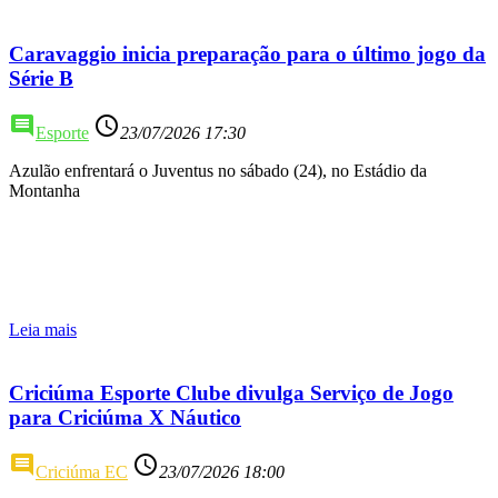
Caravaggio inicia preparação para o último jogo da
Série B
comment
access_time
Esporte
23/07/2026 17:30
Azulão enfrentará o Juventus no sábado (24), no Estádio da
Montanha
Leia mais
Criciúma Esporte Clube divulga Serviço de Jogo
para Criciúma X Náutico
comment
access_time
Criciúma EC
23/07/2026 18:00