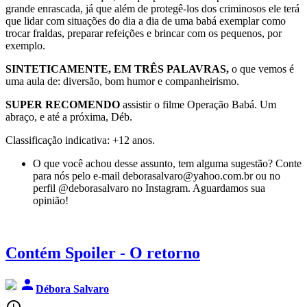
grande enrascada, já que além de protegê-los dos criminosos ele terá
que lidar com situações do dia a dia de uma babá exemplar como
trocar fraldas, preparar refeições e brincar com os pequenos, por
exemplo.
SINTETICAMENTE, EM TRÊS PALAVRAS,
o que vemos é
uma aula de: diversão, bom humor e companheirismo.
SUPER RECOMENDO
assistir o filme Operação Babá. Um
abraço, e até a próxima, Déb.
Classificação indicativa: +12 anos.
O que você achou desse assunto, tem alguma sugestão? Conte
para nós pelo e-mail deborasalvaro@yahoo.com.br ou no
perfil @deborasalvaro no Instagram. Aguardamos sua
opinião!
Contém Spoiler - O retorno
person
Débora Salvaro
access_time