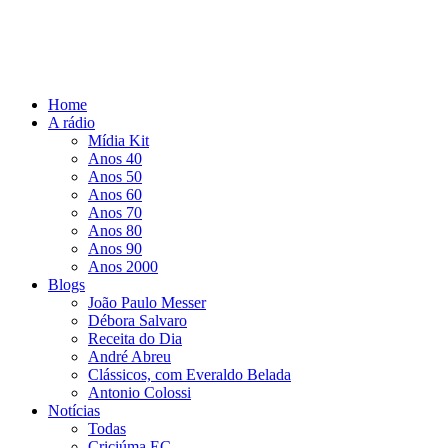
Home
A rádio
Mídia Kit
Anos 40
Anos 50
Anos 60
Anos 70
Anos 80
Anos 90
Anos 2000
Blogs
João Paulo Messer
Débora Salvaro
Receita do Dia
André Abreu
Clássicos, com Everaldo Belada
Antonio Colossi
Notícias
Todas
Criciúma EC