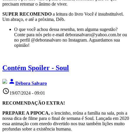
precisam retomar o ânimo de viver.
SUPER RECOMENDO
a leitura do livro Você é insubstituível.
Um abraço, e até a próxima, Déb.
O que você achou dessa resenha, tem alguma sugestão?
Conte para nós pelo e-mail deborasalvaro@yahoo.com.br ou
no perfil @deborasalvaro no Instagram. Aguardamos sua
opinião!
Contém Spoiler - Soul
person
Débora Salvaro
access_time
19/07/2024 - 09:01
RECOMENDAÇÃO EXTRA!
PREPARE A PIPOCA,
o lencinho, reúna a família na sala, pois a
nossa dica de filme para o final de semana é Soul. Lançada em 2020
essa animação com enredo divertido nos traz também lições muito
profundas sobre a existência humana.