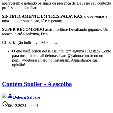
aparecerem e notando os sinais da presença de Deus no seu contexto
profissional e familiar.
SINTETICAMENTE EM TRÊS PALAVRAS,
o que vemos é
uma aula de: superação, fé e esperança.
SUPER RECOMENDO
assistir o filme Desafiando gigantes. Um
abraço, e até a próxima, Déb.
Classificação indicativa: +10 anos.
O que você achou desse assunto, tem alguma sugestão? Conte
para nós pelo e-mail deborasalvaro@yahoo.com.br ou no
perfil @deborasalvaro no Instagram. Aguardamos sua
opinião!
Contém Spoiler - A escolha
person
Débora Salvaro
access_time
06/12/2024 - 09:01