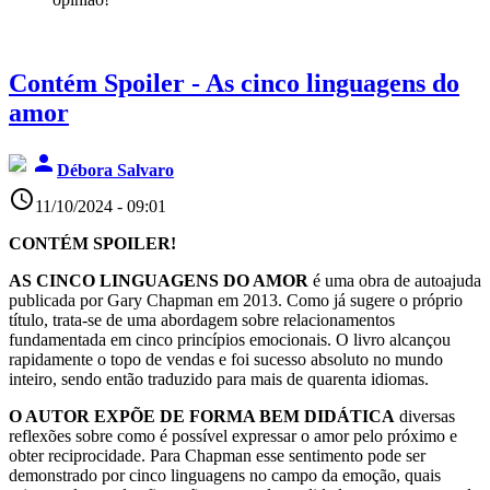
Contém Spoiler - As cinco linguagens do
amor
person
Débora Salvaro
access_time
11/10/2024 - 09:01
CONTÉM SPOILER!
AS CINCO LINGUAGENS DO AMOR
é uma obra de autoajuda
publicada por Gary Chapman em 2013. Como já sugere o próprio
título, trata-se de uma abordagem sobre relacionamentos
fundamentada em cinco princípios emocionais. O livro alcançou
rapidamente o topo de vendas e foi sucesso absoluto no mundo
inteiro, sendo então traduzido para mais de quarenta idiomas.
O AUTOR EXPÕE DE FORMA BEM DIDÁTICA
diversas
reflexões sobre como é possível expressar o amor pelo próximo e
obter reciprocidade. Para Chapman esse sentimento pode ser
demonstrado por cinco linguagens no campo da emoção, quais