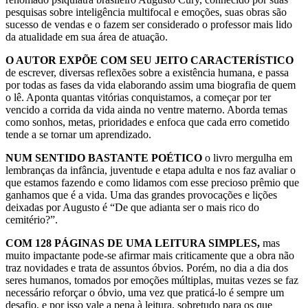
pesquisas sobre inteligência multifocal e emoções, suas obras são
sucesso de vendas e o fazem ser considerado o professor mais lido
da atualidade em sua área de atuação.
O AUTOR EXPÕE COM SEU JEITO CARACTERÍSTICO
de escrever, diversas reflexões sobre a existência humana, e passa
por todas as fases da vida elaborando assim uma biografia de quem
o lê. Aponta quantas vitórias conquistamos, a começar por ter
vencido a corrida da vida ainda no ventre materno. Aborda temas
como sonhos, metas, prioridades e enfoca que cada erro cometido
tende a se tornar um aprendizado.
NUM SENTIDO BASTANTE POÉTICO
o livro mergulha em
lembranças da infância, juventude e etapa adulta e nos faz avaliar o
que estamos fazendo e como lidamos com esse precioso prêmio que
ganhamos que é a vida. Uma das grandes provocações e lições
deixadas por Augusto é “De que adianta ser o mais rico do
cemitério?”.
COM 128 PÁGINAS DE UMA LEITURA SIMPLES,
mas
muito impactante pode-se afirmar mais criticamente que a obra não
traz novidades e trata de assuntos óbvios. Porém, no dia a dia dos
seres humanos, tomados por emoções múltiplas, muitas vezes se faz
necessário reforçar o óbvio, uma vez que praticá-lo é sempre um
desafio, e por isso vale a pena à leitura, sobretudo para os que