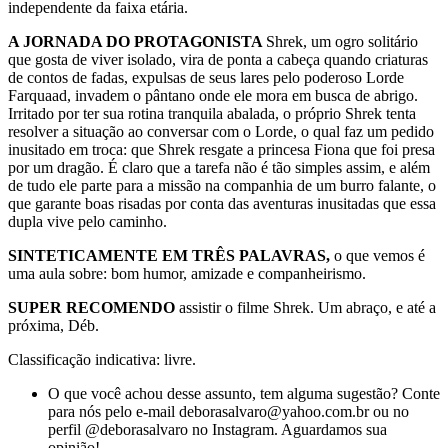
independente da faixa etária.
A JORNADA DO PROTAGONISTA
Shrek, um ogro solitário
que gosta de viver isolado, vira de ponta a cabeça quando criaturas
de contos de fadas, expulsas de seus lares pelo poderoso Lorde
Farquaad, invadem o pântano onde ele mora em busca de abrigo.
Irritado por ter sua rotina tranquila abalada, o próprio Shrek tenta
resolver a situação ao conversar com o Lorde, o qual faz um pedido
inusitado em troca: que Shrek resgate a princesa Fiona que foi presa
por um dragão. É claro que a tarefa não é tão simples assim, e além
de tudo ele parte para a missão na companhia de um burro falante, o
que garante boas risadas por conta das aventuras inusitadas que essa
dupla vive pelo caminho.
SINTETICAMENTE EM TRÊS PALAVRAS,
o que vemos é
uma aula sobre: bom humor, amizade e companheirismo.
SUPER RECOMENDO
assistir o filme Shrek. Um abraço, e até a
próxima, Déb.
Classificação indicativa: livre.
O que você achou desse assunto, tem alguma sugestão? Conte
para nós pelo e-mail deborasalvaro@yahoo.com.br ou no
perfil @deborasalvaro no Instagram. Aguardamos sua
opinião!