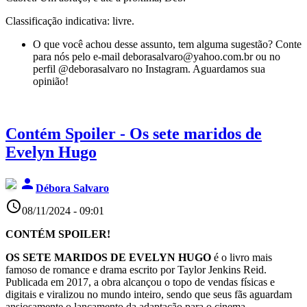
Classificação indicativa: livre.
O que você achou desse assunto, tem alguma sugestão? Conte
para nós pelo e-mail deborasalvaro@yahoo.com.br ou no
perfil @deborasalvaro no Instagram. Aguardamos sua
opinião!
Contém Spoiler - Os sete maridos de
Evelyn Hugo
person
Débora Salvaro
access_time
08/11/2024 - 09:01
CONTÉM SPOILER!
OS SETE MARIDOS DE EVELYN HUGO
é o livro mais
famoso de romance e drama escrito por Taylor Jenkins Reid.
Publicada em 2017, a obra alcançou o topo de vendas físicas e
digitais e viralizou no mundo inteiro, sendo que seus fãs aguardam
ansiosamente o lançamento da adaptação para o cinema.