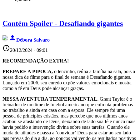
Contém Spoiler - Desafiando gigantes
person
Débora Salvaro
access_time
20/12/2024 - 09:01
RECOMENDAÇÃO EXTRA!
PREPARE A PIPOCA,
o lencinho, reúna a família na sala, pois a
nossa dica de filme para o final de semana é Desafiando gigantes.
Lançado em 2006, seu enredo expõe valores emocionais e mostra
como a fé em Deus pode alcançar graças.
NESSA AVENTURA TEMPERAMENTAL,
Grant Taylor é o
treinador de um time de futebol americano que enfrenta problemas
no trabalho e ainda em casa com a esposa. Ele sempre foi uma
pessoa de princípios cristãos, mas percebe que nos últimos anos
acabou se afastando de Deus, deixando de lado sua fé e nunca mais
havia pedido a intervenção divina sobre suas tarefas. Quando ele
muda de atitudes e passa a ‘convidar’ Deus para estar ao seu lado
nas provas do dia a dia, ao poucos vai vendo os resultados positivos