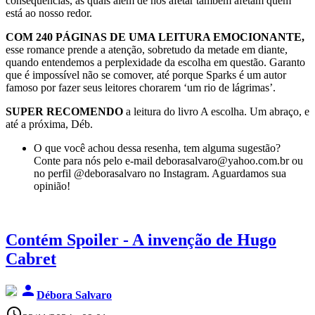
consequências, as quais além de nos afetar também afetam quem
está ao nosso redor.
COM 240 PÁGINAS DE UMA LEITURA EMOCIONANTE,
esse romance prende a atenção, sobretudo da metade em diante,
quando entendemos a perplexidade da escolha em questão. Garanto
que é impossível não se comover, até porque Sparks é um autor
famoso por fazer seus leitores chorarem ‘um rio de lágrimas’.
SUPER RECOMENDO
a leitura do livro A escolha. Um abraço, e
até a próxima, Déb.
O que você achou dessa resenha, tem alguma sugestão?
Conte para nós pelo e-mail deborasalvaro@yahoo.com.br ou
no perfil @deborasalvaro no Instagram. Aguardamos sua
opinião!
Contém Spoiler - A invenção de Hugo
Cabret
person
Débora Salvaro
access_time