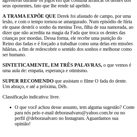
agressivas durante os jogos em que costuma arrancar os dentes dos
seus oponentes, fato que lhe rende tal apelido.
A TRAMA EXPÕE QUE
Derek foi afastado de campo, por uma
lesão, e com o tempo tornou-se amargurado. Num episódio de fúria
ele quase destrói o sonho da menina Tess, filha de sua namorada, ao
dizer que não acredita na magia da Fada que troca os dentes das
crianças por moedas. Dessa forma, ele recebe uma punição do
Reino das fadas e é forçado a trabalhar como uma delas em missões
hilárias, a fim de redescobrir o sentido dos sonhos e melhorar como
ser humano.
SINTETICAMENTE, EM TRÊS PALAVRAS,
o que vemos é
uma aula de: empatia, esperança e otimismo.
SUPER RECOMENDO
que assistam o filme O fada do dente.
Um abraço, e até a próxima, Déb.
Classificação indicativa: livre.
O que você achou desse assunto, tem alguma sugestão? Conte
para nós pelo e-mail deborasalvaro@yahoo.com.br ou no
perfil @deborasalvaro no Instagram. Aguardamos sua
opinião!