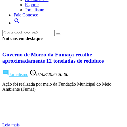
Esporte
Jornalismo
Fale Conosco
search
Notícias em destaque
Governo de Morro da Fumaça recolhe
aproximadamente 12 toneladas de redíduos
comment
access_time
Jornalismo
07/08/2026 20:00
Ação foi realizada por meio da Fundação Municipal do Meio
Ambiente (Fumaf)
Leia mais