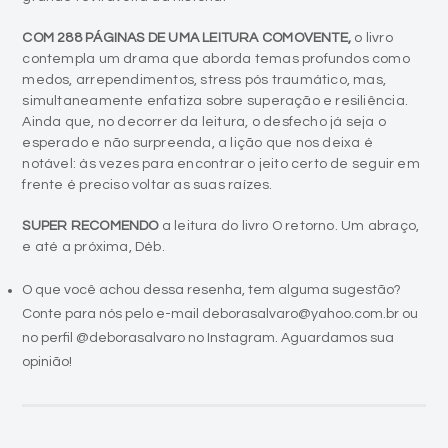
COM 288 PÁGINAS DE UMA LEITURA COMOVENTE,
o livro
contempla um drama que aborda temas profundos como
medos, arrependimentos, stress pós traumático, mas,
simultaneamente enfatiza sobre superação e resiliência.
Ainda que, no decorrer da leitura, o desfecho já seja o
esperado e não surpreenda, a lição que nos deixa é
notável: às vezes para encontrar o jeito certo de seguir em
frente é preciso voltar as suas raízes.
SUPER RECOMENDO
a leitura do livro O retorno. Um abraço,
e até a próxima, Déb.
O que você achou dessa resenha, tem alguma sugestão?
Conte para nós pelo e-mail deborasalvaro@yahoo.com.br ou
no perfil @deborasalvaro no Instagram. Aguardamos sua
opinião!