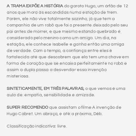
A TRAMA EXPÕE A HISTÓRIA
do garoto Hugo, um órfão de 12
anos que mora às escondidas numa estação de trem.
Porém, ele não vive totalmente sozinho, já que tem a
companhia de um robô que foi o presente deixado pelo seu
pai antes de morrer, e que mesmo estando quebrado é
considerado pelo menino como um amigo. Um dia, na
estação, ele conhece Isabelle e ganha então uma amiga
de verdade. Com o tempo, a confiança entre eles é
fortalecida até que descobrem que ela tem uma chave em
forma de coração que se encaixa perfeitamente no robô e
assim a dupla passa a desvendar essa invenção
misteriosa.
SINTETICAMENTE, EM TRÊS PALAVRAS,
o que vemos é uma
aula de: empatia, sensibilidade e amizade.
SUPER RECOMENDO
que assistam o filme A invenção de
Hugo Cabret. Um abraço, e até a próxima, Déb.
Classificação indicativa: livre.