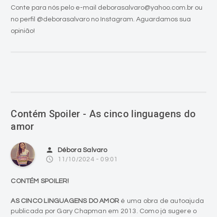
Conte para nós pelo e-mail deborasalvaro@yahoo.com.br ou
no perfil @deborasalvaro no Instagram. Aguardamos sua
opinião!
Contém Spoiler - As cinco linguagens do
amor
person
Débora Salvaro
access_time
11/10/2024 - 09:01
CONTÉM SPOILER!
AS CINCO LINGUAGENS DO AMOR
é uma obra de autoajuda
publicada por Gary Chapman em 2013. Como já sugere o