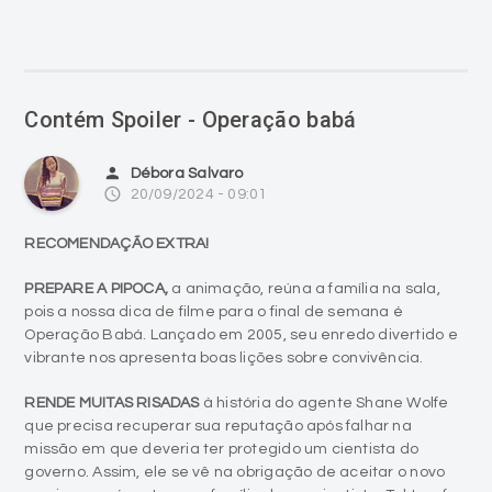
Contém Spoiler - Operação babá
person
Débora Salvaro
access_time
20/09/2024 - 09:01
RECOMENDAÇÃO EXTRA!
PREPARE A PIPOCA,
a animação, reúna a família na sala,
pois a nossa dica de filme para o final de semana é
Operação Babá. Lançado em 2005, seu enredo divertido e
vibrante nos apresenta boas lições sobre convivência.
RENDE MUITAS RISADAS
à história do agente Shane Wolfe
que precisa recuperar sua reputação após falhar na
missão em que deveria ter protegido um cientista do
governo. Assim, ele se vê na obrigação de aceitar o novo