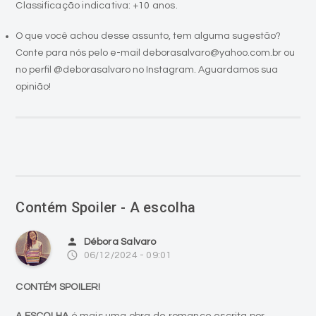
Classificação indicativa: +10 anos.
O que você achou desse assunto, tem alguma sugestão?
Conte para nós pelo e-mail deborasalvaro@yahoo.com.br ou
no perfil @deborasalvaro no Instagram. Aguardamos sua
opinião!
Contém Spoiler - A escolha
person
Débora Salvaro
access_time
06/12/2024 - 09:01
CONTÉM SPOILER!