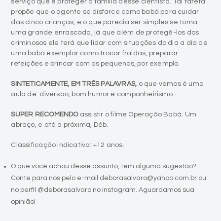
serviço que é proteger a família desse cientista. Tal tarefa
propõe que o agente se disfarce como babá para cuidar
das cinco crianças, e o que parecia ser simples se torna
uma grande enrascada, já que além de protegê-los dos
criminosos ele terá que lidar com situações do dia a dia de
uma babá exemplar como trocar fraldas, preparar
refeições e brincar com os pequenos, por exemplo.
SINTETICAMENTE, EM TRÊS PALAVRAS,
o que vemos é uma
aula de: diversão, bom humor e companheirismo.
SUPER RECOMENDO
assistir o filme Operação Babá. Um
abraço, e até a próxima, Déb.
Classificação indicativa: +12 anos.
O que você achou desse assunto, tem alguma sugestão?
Conte para nós pelo e-mail deborasalvaro@yahoo.com.br ou
no perfil @deborasalvaro no Instagram. Aguardamos sua
opinião!