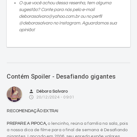
O que você achou dessa resenha, tem alguma
sugestão? Conte para nós pelo e-mail
deborasalvaro@yahoo.com.br ou no perfil
@deborasalvaro no Instagram. Aguardamos sua
opinião!
Contém Spoiler - Desafiando gigantes
person
Débora Salvaro
access_time
20/12/2024 - 09:01
RECOMENDAÇÃO EXTRA!
PREPARE A PIPOCA,
o lencinho, reúna a família na sala, pois
a nossa dica de filme para o final de semana é Desafiando
gigantes. Lançado em 2006, seu enredo expõe valores