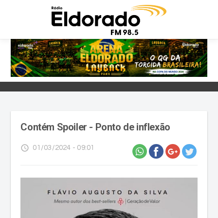
Contém Spoiler - Ponto de inflexão
access_time
01/03/2024 - 09:01