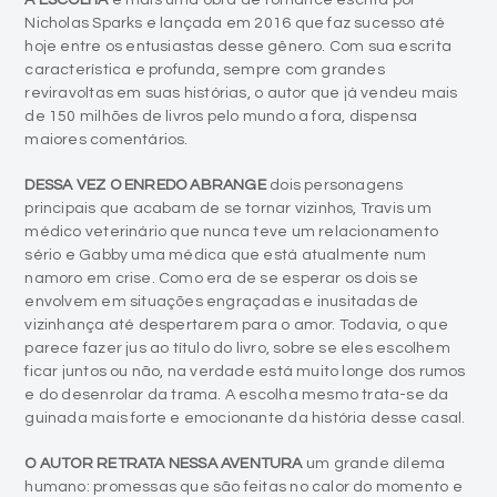
A ESCOLHA
é mais uma obra de romance escrita por
Nicholas Sparks e lançada em 2016 que faz sucesso até
hoje entre os entusiastas desse gênero. Com sua escrita
característica e profunda, sempre com grandes
reviravoltas em suas histórias, o autor que já vendeu mais
de 150 milhões de livros pelo mundo a fora, dispensa
maiores comentários.
DESSA VEZ O ENREDO ABRANGE
dois personagens
principais que acabam de se tornar vizinhos, Travis um
médico veterinário que nunca teve um relacionamento
sério e Gabby uma médica que está atualmente num
namoro em crise. Como era de se esperar os dois se
envolvem em situações engraçadas e inusitadas de
vizinhança até despertarem para o amor. Todavia, o que
parece fazer jus ao título do livro, sobre se eles escolhem
ficar juntos ou não, na verdade está muito longe dos rumos
e do desenrolar da trama. A escolha mesmo trata-se da
guinada mais forte e emocionante da história desse casal.
O AUTOR RETRATA NESSA AVENTURA
um grande dilema
humano: promessas que são feitas no calor do momento e