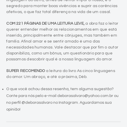
linguagem do outro, antes de tentar impor a nossa, é o
segredo para manter boas vivências e suprir as carências
afetivas, o que faz total diferença na vida de um casal.
COM 221 PÁGINAS DE UMA LEITURA LEVE,
a obra faz o leitor
querer entender melhor os relacionamentos em que está
inserido, principalmente entre cônjuges, mas também em
família. Afinal amar e se sentir amado é uma das
necessidades humanas. Vale destacar que por fim o autor
disponibiliza, como um bônus, um questionário para que
possamos descobrir qual é a nossa linguagem do amor.
SUPER RECOMENDO
a leitura do livro As cinco linguagens
do amor. Um abraço, e até a próxima, Déb.
O que você achou dessa resenha, tem alguma sugestão?
Conte para nós pelo e-mail deborasalvaro@yahoo.com.br ou
no perfil @deborasalvaro no Instagram. Aguardamos sua
opinião!