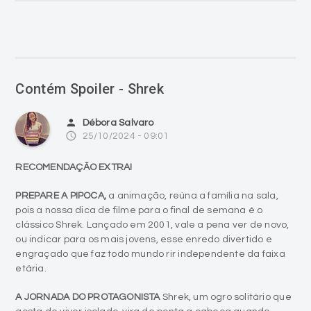
Contém Spoiler - Shrek
person
Débora Salvaro
access_time
25/10/2024 - 09:01
RECOMENDAÇÃO EXTRA!
PREPARE A PIPOCA,
a animação, reúna a família na sala,
pois a nossa dica de filme para o final de semana é o
clássico Shrek. Lançado em 2001, vale a pena ver de novo,
ou indicar para os mais jovens, esse enredo divertido e
engraçado que faz todo mundo rir independente da faixa
etária.
A JORNADA DO PROTAGONISTA
Shrek, um ogro solitário que