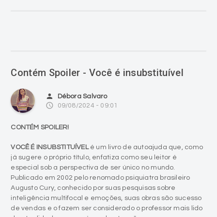
Contém Spoiler - Você é insubstituível
person
Débora Salvaro
access_time
09/08/2024 - 09:01
CONTÉM SPOILER!
VOCÊ É INSUBSTITUÍVEL
é um livro de autoajuda que, como
já sugere o próprio título, enfatiza como seu leitor é
especial sob a perspectiva de ser único no mundo.
Publicado em 2002 pelo renomado psiquiatra brasileiro
Augusto Cury, conhecido por suas pesquisas sobre
inteligência multifocal e emoções, suas obras são sucesso
de vendas e o fazem ser considerado o professor mais lido