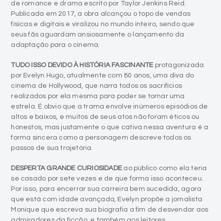
de romance e drama escrito por Taylor Jenkins Reid.
Publicada em 2017, a obra alcançou o topo de vendas
físicas e digitais e viralizou no mundo inteiro, sendo que
seus fãs aguardam ansiosamente o lançamento da
adaptação para o cinema.
TUDO ISSO DEVIDO À HISTÓRIA FASCINANTE
protagonizada
por Evelyn Hugo, atualmente com 80 anos, uma diva do
cinema de Hollywood, que narra todos os sacrifícios
realizados por ela mesma para poder se tornar uma
estrela. É obvio que a trama envolve inúmeros episódios de
altos e baixos, e muitos de seus atos não foram éticos ou
honestos, mas justamente o que cativa nessa aventura é a
forma sincera como a personagem descreve todos os
passos de sua trajetória.
DESPERTA GRANDE CURIOSIDADE
ao público como ela teria
se casado por sete vezes e de que forma isso aconteceu.
Por isso, para encerrar sua carreira bem sucedida, agora
que está com idade avançada, Evelyn propõe a jornalista
Monique que escreva sua biografia a fim de desvendar aos
admiradores da ficção, e também aos leitores