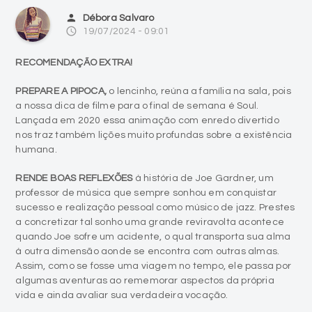
person
Débora Salvaro
access_time
19/07/2024 - 09:01
RECOMENDAÇÃO EXTRA!
PREPARE A PIPOCA,
o lencinho, reúna a família na sala, pois
a nossa dica de filme para o final de semana é Soul.
Lançada em 2020 essa animação com enredo divertido
nos traz também lições muito profundas sobre a existência
humana.
RENDE BOAS REFLEXÕES
à história de Joe Gardner, um
professor de música que sempre sonhou em conquistar
sucesso e realização pessoal como músico de jazz. Prestes
a concretizar tal sonho uma grande reviravolta acontece
quando Joe sofre um acidente, o qual transporta sua alma
à outra dimensão aonde se encontra com outras almas.
Assim, como se fosse uma viagem no tempo, ele passa por
algumas aventuras ao rememorar aspectos da própria
vida e ainda avaliar sua verdadeira vocação.