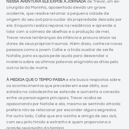
NESSA AVENTURA ELE EXPÕE A JORNADA
de Trevor, um ex-
cirurgião da Marinha, aposentado devido um grave
acidente, que resolve retornar a pequena cidade de
origem do seu avô para cuidar da propriedade deixada por
ele. Enquanto realiza reparos na residência e aprende a
lidar com a colmeia de abelhas e a produção de mel,
Trevor revive lembranças da infância e procura aliviar as
dores de seus próprios traumas. Além disso, conhece novas
pessoas como a jovem Callie e a linda auxiliar de xerife
Natalie, para as quais pede ajuda para desvendar o
mistério sobre as últimas palavras enigmáticas ditas pelo
avô no leito de morte.
À MEDIDA QUE O TEMPO PASSA
e ele busca respostas sobre
os acontecimentos que precederem esse óbito, sua
estadia na cidadezinha se estende e aumenta a conexão
entre os personagens principais. Trevor acaba se
apaixonando por Natalie e ela, mesmo se sentindo atraída
prefere não se relacionar por esconder alguns segredos.
Por outro lado, Callie que era vizinha e amiga de seu avô,
com seu jeito tímido e estranho é quem proporciona a
grande reviravolta da história.