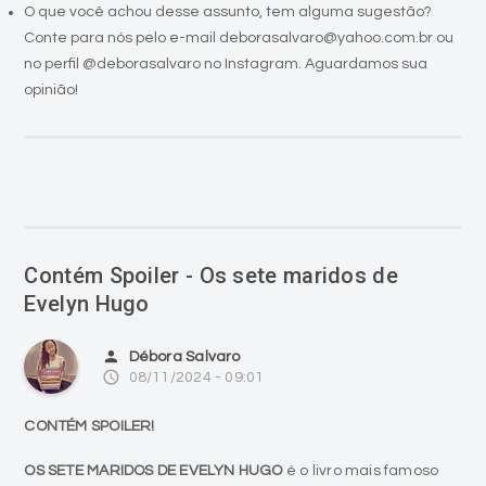
O que você achou desse assunto, tem alguma sugestão?
Conte para nós pelo e-mail deborasalvaro@yahoo.com.br ou
no perfil @deborasalvaro no Instagram. Aguardamos sua
opinião!
Contém Spoiler - Os sete maridos de
Evelyn Hugo
person
Débora Salvaro
access_time
08/11/2024 - 09:01
CONTÉM SPOILER!
OS SETE MARIDOS DE EVELYN HUGO
é o livro mais famoso