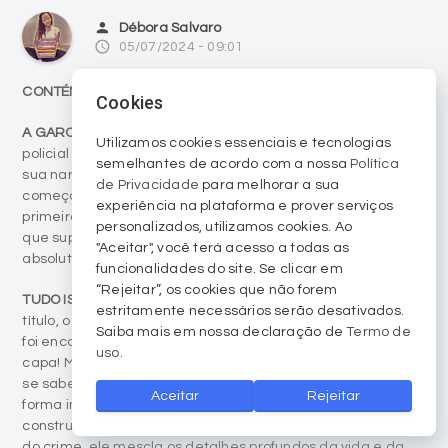
person
Débora Salvaro
access_time
05/07/2024 - 09:01
CONTÉM SPOILER!
Cookies
A GAROTA DO LAGO
é um livro eletrizante de mistério
Utilizamos cookies essenciais e tecnologias
policial e suspense psicológico que, apesar de desenrolar
semelhantes de acordo com a nossa
Política
sua narrativa de um jeito inusitado, prende o leitor do
de Privacidade
para melhorar a sua
começo ao fim da leitura. Publicado em 2016, esse foi o
experiência na plataforma e prover serviços
primeiro lançamento na carreira do escritor Charlie Donlea,
personalizados, utilizamos cookies. Ao
que superou todas as expectativas e emplacou sucesso
"Aceitar", você terá acesso a todas as
absoluto de vendas.
funcionalidades do site. Se clicar em
“Rejeitar”, os cookies que não forem
TUDO ISSO PORQUE A CAPA DO LIVRO
estampa, abaixo do
estritamente necessários serão desativados.
título, o maior spoiler de todos e revela que a protagonista
Saiba mais em nossa declaração de
Termo de
foi encontrada morta. Exatamente: está estampado na
uso
.
capa! Mas, então qual é a graça de ler uma história que já
se sabe o final? É aí que a curiosidade é despertada de
Aceitar
Rejeitar
forma instigante através de uma narrativa muito bem
construída pelo autor. Entre idas e vindas no tempo antes
do crime, ele mescla os detalhes profundos da vida e da