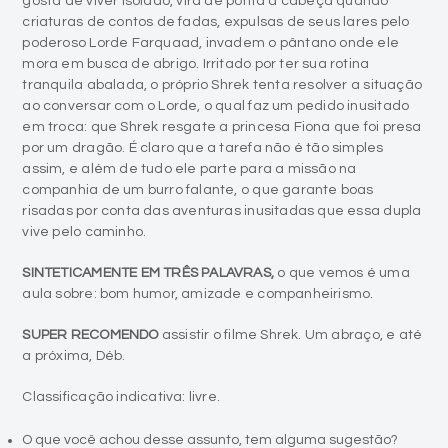
gosta de viver isolado, vira de ponta a cabeça quando
criaturas de contos de fadas, expulsas de seus lares pelo
poderoso Lorde Farquaad, invadem o pântano onde ele
mora em busca de abrigo. Irritado por ter sua rotina
tranquila abalada, o próprio Shrek tenta resolver a situação
ao conversar com o Lorde, o qual faz um pedido inusitado
em troca: que Shrek resgate a princesa Fiona que foi presa
por um dragão. É claro que a tarefa não é tão simples
assim, e além de tudo ele parte para a missão na
companhia de um burro falante, o que garante boas
risadas por conta das aventuras inusitadas que essa dupla
vive pelo caminho.
SINTETICAMENTE EM TRÊS PALAVRAS,
o que vemos é uma
aula sobre: bom humor, amizade e companheirismo.
SUPER RECOMENDO
assistir o filme Shrek. Um abraço, e até
a próxima, Déb.
Classificação indicativa: livre.
O que você achou desse assunto, tem alguma sugestão?