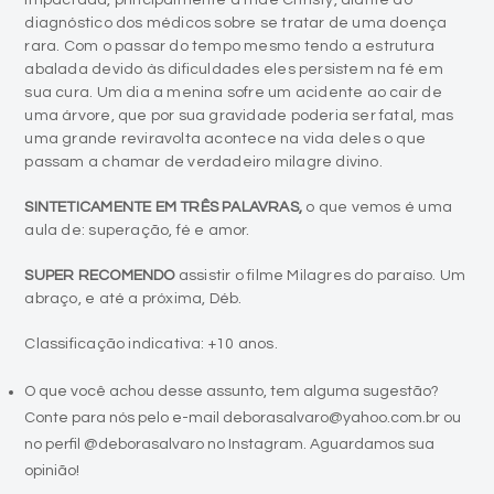
impactada, principalmente a mãe Christy, diante do
diagnóstico dos médicos sobre se tratar de uma doença
rara. Com o passar do tempo mesmo tendo a estrutura
abalada devido às dificuldades eles persistem na fé em
sua cura. Um dia a menina sofre um acidente ao cair de
uma árvore, que por sua gravidade poderia ser fatal, mas
uma grande reviravolta acontece na vida deles o que
passam a chamar de verdadeiro milagre divino.
SINTETICAMENTE EM TRÊS PALAVRAS,
o que vemos é uma
aula de: superação, fé e amor.
SUPER RECOMENDO
assistir o filme Milagres do paraíso. Um
abraço, e até a próxima, Déb.
Classificação indicativa: +10 anos.
O que você achou desse assunto, tem alguma sugestão?
Conte para nós pelo e-mail deborasalvaro@yahoo.com.br ou
no perfil @deborasalvaro no Instagram. Aguardamos sua
opinião!