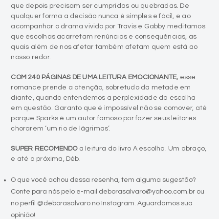
que depois precisam ser cumpridas ou quebradas. De
qualquer forma a decisão nunca é simples e fácil, e ao
acompanhar o drama vivido por Travis e Gabby meditamos
que escolhas acarretam renúncias e consequências, as
quais além de nos afetar também afetam quem está ao
nosso redor.
COM 240 PÁGINAS DE UMA LEITURA EMOCIONANTE,
esse
romance prende a atenção, sobretudo da metade em
diante, quando entendemos a perplexidade da escolha
em questão. Garanto que é impossível não se comover, até
porque Sparks é um autor famoso por fazer seus leitores
chorarem ‘um rio de lágrimas’.
SUPER RECOMENDO
a leitura do livro A escolha. Um abraço,
e até a próxima, Déb.
O que você achou dessa resenha, tem alguma sugestão?
Conte para nós pelo e-mail deborasalvaro@yahoo.com.br ou
no perfil @deborasalvaro no Instagram. Aguardamos sua
opinião!