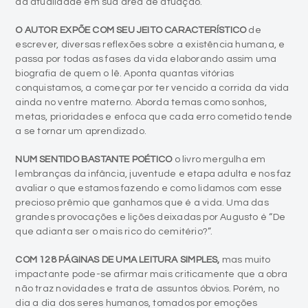
da atualidade em sua área de atuação.
O AUTOR EXPÕE COM SEU JEITO CARACTERÍSTICO
de
escrever, diversas reflexões sobre a existência humana, e
passa por todas as fases da vida elaborando assim uma
biografia de quem o lê. Aponta quantas vitórias
conquistamos, a começar por ter vencido a corrida da vida
ainda no ventre materno. Aborda temas como sonhos,
metas, prioridades e enfoca que cada erro cometido tende
a se tornar um aprendizado.
NUM SENTIDO BASTANTE POÉTICO
o livro mergulha em
lembranças da infância, juventude e etapa adulta e nos faz
avaliar o que estamos fazendo e como lidamos com esse
precioso prêmio que ganhamos que é a vida. Uma das
grandes provocações e lições deixadas por Augusto é “De
que adianta ser o mais rico do cemitério?”.
COM 128 PÁGINAS DE UMA LEITURA SIMPLES,
mas muito
impactante pode-se afirmar mais criticamente que a obra
não traz novidades e trata de assuntos óbvios. Porém, no
dia a dia dos seres humanos, tomados por emoções