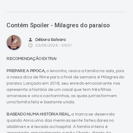
Contém Spoiler - Milagres do paraíso
person
Débora Salvaro
access_time
23/08/2024 - 09:01
RECOMENDAÇÃO EXTRA!
PREPARE A PIPOCA,
o lencinho, reúna a família na sala, pois
a nossa dica de filme para o final de semana é Milagres do
paraíso. Lançado em 2016, seu enredo emocionante nos
apresenta a história de um casal que tem três filhas
amorosas e cinco cachorrinhos, os quais juntos formam
uma família feliz e bastante unida.
BASEADO NUMA HISTÓRIA REAL,
a trama se desenrola
quando Anna uma das meninas sente fortes dores no
abdômen e é levada ao hospital. A família inteira é