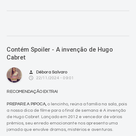
Contém Spoiler - A invenção de Hugo
Cabret
person
Débora Salvaro
access_time
22/11/2024 - 09:01
RECOMENDAÇÃO EXTRA!
PREPARE A PIPOCA,
o lencinho, reúna a família na sala, pois
a nossa dica de filme para o final de semana é A invenção
de Hugo Cabret. Lançado em 2012 e vencedor de vários
prêmios, seu enredo emocionante nos apresenta uma
jornada que envolve dramas, mistérios e aventuras.