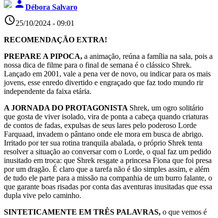
person
Débora Salvaro
access_time
25/10/2024 - 09:01
RECOMENDAÇÃO EXTRA!
PREPARE A PIPOCA,
a animação, reúna a família na sala, pois a
nossa dica de filme para o final de semana é o clássico Shrek.
Lançado em 2001, vale a pena ver de novo, ou indicar para os mais
jovens, esse enredo divertido e engraçado que faz todo mundo rir
independente da faixa etária.
A JORNADA DO PROTAGONISTA
Shrek, um ogro solitário
que gosta de viver isolado, vira de ponta a cabeça quando criaturas
de contos de fadas, expulsas de seus lares pelo poderoso Lorde
Farquaad, invadem o pântano onde ele mora em busca de abrigo.
Irritado por ter sua rotina tranquila abalada, o próprio Shrek tenta
resolver a situação ao conversar com o Lorde, o qual faz um pedido
inusitado em troca: que Shrek resgate a princesa Fiona que foi presa
por um dragão. É claro que a tarefa não é tão simples assim, e além
de tudo ele parte para a missão na companhia de um burro falante, o
que garante boas risadas por conta das aventuras inusitadas que essa
dupla vive pelo caminho.
SINTETICAMENTE EM TRÊS PALAVRAS,
o que vemos é