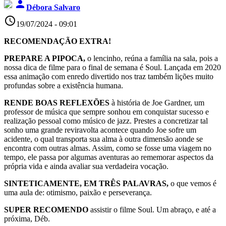
person
Débora Salvaro
access_time
19/07/2024 - 09:01
RECOMENDAÇÃO EXTRA!
PREPARE A PIPOCA,
o lencinho, reúna a família na sala, pois a
nossa dica de filme para o final de semana é Soul. Lançada em 2020
essa animação com enredo divertido nos traz também lições muito
profundas sobre a existência humana.
RENDE BOAS REFLEXÕES
à história de Joe Gardner, um
professor de música que sempre sonhou em conquistar sucesso e
realização pessoal como músico de jazz. Prestes a concretizar tal
sonho uma grande reviravolta acontece quando Joe sofre um
acidente, o qual transporta sua alma à outra dimensão aonde se
encontra com outras almas. Assim, como se fosse uma viagem no
tempo, ele passa por algumas aventuras ao rememorar aspectos da
própria vida e ainda avaliar sua verdadeira vocação.
SINTETICAMENTE, EM TRÊS PALAVRAS,
o que vemos é
uma aula de: otimismo, paixão e perseverança.
SUPER RECOMENDO
assistir o filme Soul. Um abraço, e até a
próxima, Déb.