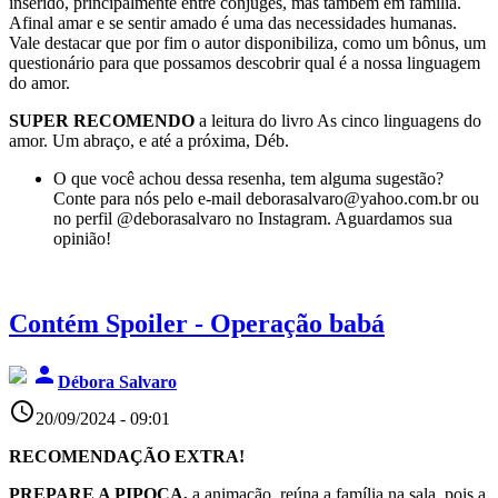
inserido, principalmente entre cônjuges, mas também em família.
Afinal amar e se sentir amado é uma das necessidades humanas.
Vale destacar que por fim o autor disponibiliza, como um bônus, um
questionário para que possamos descobrir qual é a nossa linguagem
do amor.
SUPER RECOMENDO
a leitura do livro As cinco linguagens do
amor. Um abraço, e até a próxima, Déb.
O que você achou dessa resenha, tem alguma sugestão?
Conte para nós pelo e-mail deborasalvaro@yahoo.com.br ou
no perfil @deborasalvaro no Instagram. Aguardamos sua
opinião!
Contém Spoiler - Operação babá
person
Débora Salvaro
access_time
20/09/2024 - 09:01
RECOMENDAÇÃO EXTRA!
PREPARE A PIPOCA,
a animação, reúna a família na sala, pois a