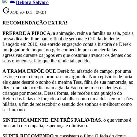
person
Débora Salvaro
access_time
24/05/2024 - 09:01
RECOMENDAÇÃO EXTRA!
PREPARE A PIPOCA,
a animação, reúna a família na sala, pois a
nossa dica de filme para o final de semana é O fada do dente.
Lançado em 2010, seu enredo engraçado conta a história de Derek
um jogador de hóquei no gelo conhecido por cometer faltas
agressivas durante os jogos em que costuma arrancar os dentes dos
seus oponentes, fato que lhe rende tal apelido.
A TRAMA EXPÕE QUE
Derek foi afastado de campo, por uma
lesão, e com o tempo tornou-se amargurado. Num episódio de fúria
ele quase destrói o sonho da menina Tess, filha de sua namorada, ao
dizer que não acredita na magia da Fada que troca os dentes das
crianças por moedas. Dessa forma, ele recebe uma punição do
Reino das fadas e é forçado a trabalhar como uma delas em missões
hilárias, a fim de redescobrir o sentido dos sonhos e melhorar como
ser humano.
SINTETICAMENTE, EM TRÊS PALAVRAS,
o que vemos é
uma aula de: empatia, esperança e otimismo.
SUPER RECOMENDO
que assistam o filme O fada do dente.