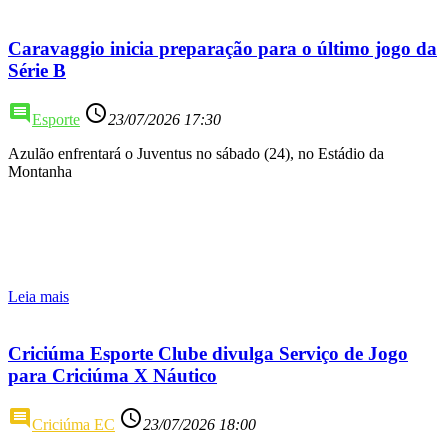
Caravaggio inicia preparação para o último jogo da
Série B
comment
access_time
Esporte
23/07/2026 17:30
Azulão enfrentará o Juventus no sábado (24), no Estádio da
Montanha
Leia mais
Criciúma Esporte Clube divulga Serviço de Jogo
para Criciúma X Náutico
comment
access_time
Criciúma EC
23/07/2026 18:00