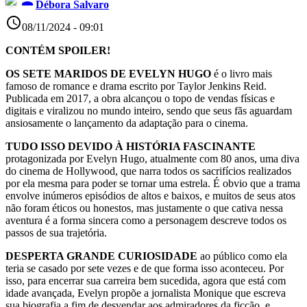
person
Débora Salvaro
access_time
08/11/2024 - 09:01
CONTÉM SPOILER!
OS SETE MARIDOS DE EVELYN HUGO
é o livro mais
famoso de romance e drama escrito por Taylor Jenkins Reid.
Publicada em 2017, a obra alcançou o topo de vendas físicas e
digitais e viralizou no mundo inteiro, sendo que seus fãs aguardam
ansiosamente o lançamento da adaptação para o cinema.
TUDO ISSO DEVIDO À HISTÓRIA FASCINANTE
protagonizada por Evelyn Hugo, atualmente com 80 anos, uma diva
do cinema de Hollywood, que narra todos os sacrifícios realizados
por ela mesma para poder se tornar uma estrela. É obvio que a trama
envolve inúmeros episódios de altos e baixos, e muitos de seus atos
não foram éticos ou honestos, mas justamente o que cativa nessa
aventura é a forma sincera como a personagem descreve todos os
passos de sua trajetória.
DESPERTA GRANDE CURIOSIDADE
ao público como ela
teria se casado por sete vezes e de que forma isso aconteceu. Por
isso, para encerrar sua carreira bem sucedida, agora que está com
idade avançada, Evelyn propõe a jornalista Monique que escreva
sua biografia a fim de desvendar aos admiradores da ficção, e