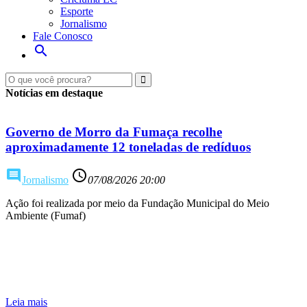
Esporte
Jornalismo
Fale Conosco
search
Notícias em destaque
Governo de Morro da Fumaça recolhe
aproximadamente 12 toneladas de redíduos
comment
access_time
Jornalismo
07/08/2026 20:00
Ação foi realizada por meio da Fundação Municipal do Meio
Ambiente (Fumaf)
Leia mais