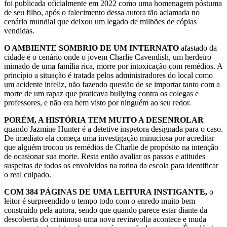
foi publicada oficialmente em 2022 como uma homenagem póstuma
de seu filho, após o falecimento dessa autora tão aclamada no
cenário mundial que deixou um legado de milhões de cópias
vendidas.
O AMBIENTE SOMBRIO DE UM INTERNATO
afastado da
cidade é o cenário onde o jovem Charlie Cavendish, um herdeiro
mimado de uma família rica, morre por intoxicação com remédios. A
princípio a situação é tratada pelos administradores do local como
um acidente infeliz, não fazendo questão de se importar tanto com a
morte de um rapaz que praticava bullying contra os colegas e
professores, e não era bem visto por ninguém ao seu redor.
PORÉM, A HISTÓRIA TEM MUITO A DESENROLAR
quando Jazmine Hunter é a detetive inspetora designada para o caso.
De imediato ela começa uma investigação minuciosa por acreditar
que alguém trocou os remédios de Charlie de propósito na intenção
de ocasionar sua morte. Resta então avaliar os passos e atitudes
suspeitas de todos os envolvidos na rotina da escola para identificar
o real culpado.
COM 384 PÁGINAS DE UMA LEITURA INSTIGANTE,
o
leitor é surpreendido o tempo todo com o enredo muito bem
construído pela autora, sendo que quando parece estar diante da
descoberta do criminoso uma nova reviravolta acontece e muda