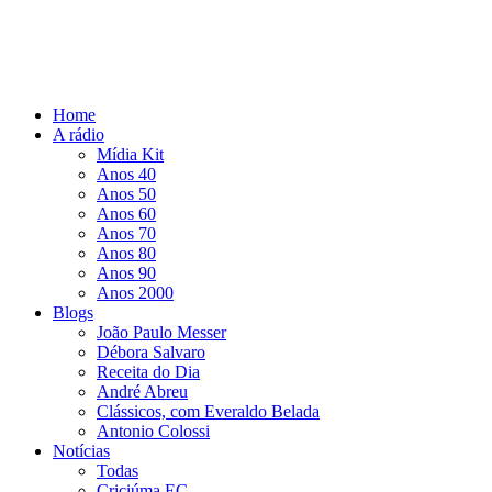
Home
A rádio
Mídia Kit
Anos 40
Anos 50
Anos 60
Anos 70
Anos 80
Anos 90
Anos 2000
Blogs
João Paulo Messer
Débora Salvaro
Receita do Dia
André Abreu
Clássicos, com Everaldo Belada
Antonio Colossi
Notícias
Todas
Criciúma EC