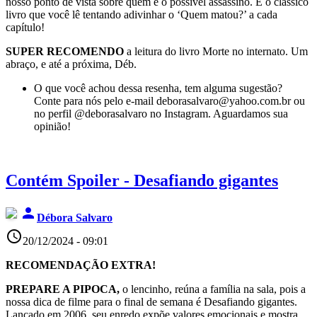
nosso ponto de vista sobre quem é o possível assassino. É o clássico
livro que você lê tentando adivinhar o ‘Quem matou?’ a cada
capítulo!
SUPER RECOMENDO
a leitura do livro Morte no internato. Um
abraço, e até a próxima, Déb.
O que você achou dessa resenha, tem alguma sugestão?
Conte para nós pelo e-mail deborasalvaro@yahoo.com.br ou
no perfil @deborasalvaro no Instagram. Aguardamos sua
opinião!
Contém Spoiler - Desafiando gigantes
person
Débora Salvaro
access_time
20/12/2024 - 09:01
RECOMENDAÇÃO EXTRA!
PREPARE A PIPOCA,
o lencinho, reúna a família na sala, pois a
nossa dica de filme para o final de semana é Desafiando gigantes.
Lançado em 2006, seu enredo expõe valores emocionais e mostra