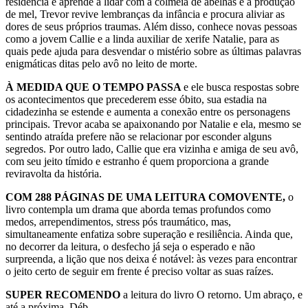
residência e aprende a lidar com a colmeia de abelhas e a produção
de mel, Trevor revive lembranças da infância e procura aliviar as
dores de seus próprios traumas. Além disso, conhece novas pessoas
como a jovem Callie e a linda auxiliar de xerife Natalie, para as
quais pede ajuda para desvendar o mistério sobre as últimas palavras
enigmáticas ditas pelo avô no leito de morte.
À MEDIDA QUE O TEMPO PASSA
e ele busca respostas sobre
os acontecimentos que precederem esse óbito, sua estadia na
cidadezinha se estende e aumenta a conexão entre os personagens
principais. Trevor acaba se apaixonando por Natalie e ela, mesmo se
sentindo atraída prefere não se relacionar por esconder alguns
segredos. Por outro lado, Callie que era vizinha e amiga de seu avô,
com seu jeito tímido e estranho é quem proporciona a grande
reviravolta da história.
COM 288 PÁGINAS DE UMA LEITURA COMOVENTE,
o
livro contempla um drama que aborda temas profundos como
medos, arrependimentos, stress pós traumático, mas,
simultaneamente enfatiza sobre superação e resiliência. Ainda que,
no decorrer da leitura, o desfecho já seja o esperado e não
surpreenda, a lição que nos deixa é notável: às vezes para encontrar
o jeito certo de seguir em frente é preciso voltar as suas raízes.
SUPER RECOMENDO
a leitura do livro O retorno. Um abraço, e
até a próxima, Déb.