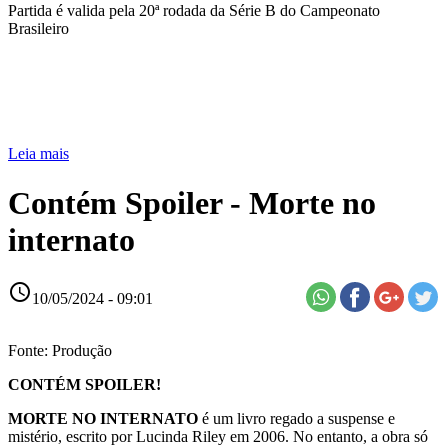
Partida é valida pela 20ª rodada da Série B do Campeonato
Brasileiro
Leia mais
Contém Spoiler - Morte no
internato
access_time
10/05/2024 - 09:01
Fonte: Produção
CONTÉM SPOILER!
MORTE NO INTERNATO
é um livro regado a suspense e
mistério, escrito por Lucinda Riley em 2006. No entanto, a obra só