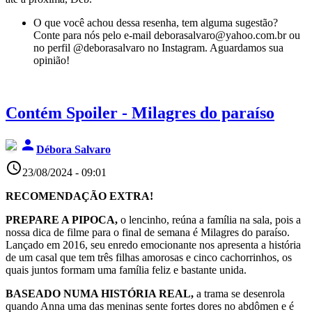
O que você achou dessa resenha, tem alguma sugestão?
Conte para nós pelo e-mail deborasalvaro@yahoo.com.br ou
no perfil @deborasalvaro no Instagram. Aguardamos sua
opinião!
Contém Spoiler - Milagres do paraíso
person
Débora Salvaro
access_time
23/08/2024 - 09:01
RECOMENDAÇÃO EXTRA!
PREPARE A PIPOCA,
o lencinho, reúna a família na sala, pois a
nossa dica de filme para o final de semana é Milagres do paraíso.
Lançado em 2016, seu enredo emocionante nos apresenta a história
de um casal que tem três filhas amorosas e cinco cachorrinhos, os
quais juntos formam uma família feliz e bastante unida.
BASEADO NUMA HISTÓRIA REAL,
a trama se desenrola
quando Anna uma das meninas sente fortes dores no abdômen e é