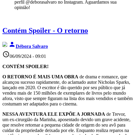
perfil @deborasalvaro no Instagram. Aguardamos sua
opinião!
Contém Spoiler - O retorno
person
Débora Salvaro
access_time
06/09/2024 - 09:01
CONTÉM SPOILER!
O RETORNO É MAIS UMA OBRA
de drama e romance, que
alcançou sucesso rapidamente, do aclamado autor Nicholas Sparks,
lançado em 2020. O escritor é tão querido por seu público que já
vendeu mais de 150 milhões de exemplares de livros pelo mundo
afora, visto que sempre figuram na lista dos mais vendidos e também
costumam ser adaptados para o cinema.
NESSA AVENTURA ELE EXPÕE A JORNADA
de Trevor,
um ex-cirurgião da Marinha, aposentado devido um grave acidente,
que resolve retornar a pequena cidade de origem do seu avô para
cuidar da propriedade deixada por ele. Enquanto realiza reparos na