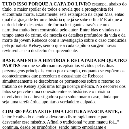
TUDO ISSO PORQUE A CAPA DO LIVRO
estampa, abaixo do
título, o maior spoiler de todos e revela que a protagonista foi
encontrada morta. Exatamente: está estampado na capa! Mas, então
qual é a graça de ler uma história que já se sabe o final? É aí que a
curiosidade é despertada de forma instigante através de uma
narrativa muito bem construída pelo autor. Entre idas e vindas no
tempo antes do crime, ele mescla os detalhes profundos da vida e da
morte da jovem Rebecca com a investigação sobre o caso conduzida
pela jornalista Kelsey, sendo que a cada capítulo surgem novas
reviravoltas e o desfecho é surpreendente.
BASICAMENTE A HISTÓRIA É RELATADA EM QUATRO
PARTES
em que se alternam os episódios vividos pelas duas
personagens principais, como por exemplo, enquanto se expõem os
acontecimentos que precedem o assassinato de Rebecca,
simultaneamente se descobrem os pormenores sobre o retorno ao
trabalho de Kelsey após uma longa licença médica. No decorrer dos
fatos se percebe uma conexão entre as histórias e o máximo
envolvimento da investigadora para solucionar o caso, ainda que
seja uma tarefa árdua apontar o verdadeiro culpado.
COM 380 PÁGINAS DE UMA LEITURA FASCINANTE,
o
leitor é cativado e tende a devorar o livro rapidamente para
desvendar esse mistério. Afinal o tradicional “quem matou foi...”
continua, desde os primórdios, sendo muito empolgante e