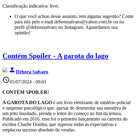
Classificação indicativa: livre.
O que você achou desse assunto, tem alguma sugestão? Conte
para nós pelo e-mail deborasalvaro@yahoo.com.br ou no
perfil @deborasalvaro no Instagram. Aguardamos sua
opinião!
Contém Spoiler - A garota do lago
person
Débora Salvaro
access_time
05/07/2024 - 09:01
CONTÉM SPOILER!
A GAROTA DO LAGO
é um livro eletrizante de mistério policial
e suspense psicológico que, apesar de desenrolar sua narrativa de
um jeito inusitado, prende o leitor do começo ao fim da leitura.
Publicado em 2016, esse foi o primeiro lançamento na carreira do
escritor Charlie Donlea, que superou todas as expectativas e
emplacou sucesso absoluto de vendas.