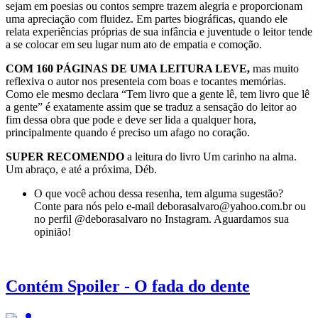
sejam em poesias ou contos sempre trazem alegria e proporcionam
uma apreciação com fluidez. Em partes biográficas, quando ele
relata experiências próprias de sua infância e juventude o leitor tende
a se colocar em seu lugar num ato de empatia e comoção.
COM 160 PÁGINAS DE UMA LEITURA LEVE,
mas muito
reflexiva o autor nos presenteia com boas e tocantes memórias.
Como ele mesmo declara “Tem livro que a gente lê, tem livro que lê
a gente” é exatamente assim que se traduz a sensação do leitor ao
fim dessa obra que pode e deve ser lida a qualquer hora,
principalmente quando é preciso um afago no coração.
SUPER RECOMENDO
a leitura do livro Um carinho na alma.
Um abraço, e até a próxima, Déb.
O que você achou dessa resenha, tem alguma sugestão?
Conte para nós pelo e-mail deborasalvaro@yahoo.com.br ou
no perfil @deborasalvaro no Instagram. Aguardamos sua
opinião!
Contém Spoiler - O fada do dente