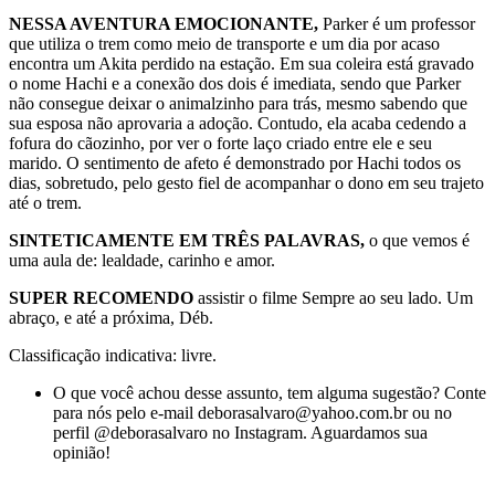
NESSA AVENTURA EMOCIONANTE,
Parker é um professor
que utiliza o trem como meio de transporte e um dia por acaso
encontra um Akita perdido na estação. Em sua coleira está gravado
o nome Hachi e a conexão dos dois é imediata, sendo que Parker
não consegue deixar o animalzinho para trás, mesmo sabendo que
sua esposa não aprovaria a adoção. Contudo, ela acaba cedendo a
fofura do cãozinho, por ver o forte laço criado entre ele e seu
marido. O sentimento de afeto é demonstrado por Hachi todos os
dias, sobretudo, pelo gesto fiel de acompanhar o dono em seu trajeto
até o trem.
SINTETICAMENTE EM TRÊS PALAVRAS,
o que vemos é
uma aula de: lealdade, carinho e amor.
SUPER RECOMENDO
assistir o filme Sempre ao seu lado. Um
abraço, e até a próxima, Déb.
Classificação indicativa: livre.
O que você achou desse assunto, tem alguma sugestão? Conte
para nós pelo e-mail deborasalvaro@yahoo.com.br ou no
perfil @deborasalvaro no Instagram. Aguardamos sua
opinião!