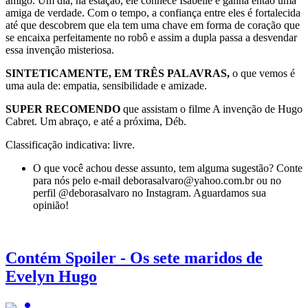
amigo. Um dia, na estação, ele conhece Isabelle e ganha então uma
amiga de verdade. Com o tempo, a confiança entre eles é fortalecida
até que descobrem que ela tem uma chave em forma de coração que
se encaixa perfeitamente no robô e assim a dupla passa a desvendar
essa invenção misteriosa.
SINTETICAMENTE, EM TRÊS PALAVRAS,
o que vemos é
uma aula de: empatia, sensibilidade e amizade.
SUPER RECOMENDO
que assistam o filme A invenção de Hugo
Cabret. Um abraço, e até a próxima, Déb.
Classificação indicativa: livre.
O que você achou desse assunto, tem alguma sugestão? Conte
para nós pelo e-mail deborasalvaro@yahoo.com.br ou no
perfil @deborasalvaro no Instagram. Aguardamos sua
opinião!
Contém Spoiler - Os sete maridos de
Evelyn Hugo