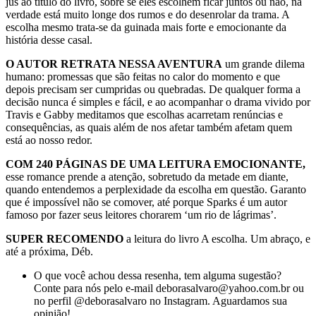
jus ao título do livro, sobre se eles escolhem ficar juntos ou não, na
verdade está muito longe dos rumos e do desenrolar da trama. A
escolha mesmo trata-se da guinada mais forte e emocionante da
história desse casal.
O AUTOR RETRATA NESSA AVENTURA
um grande dilema
humano: promessas que são feitas no calor do momento e que
depois precisam ser cumpridas ou quebradas. De qualquer forma a
decisão nunca é simples e fácil, e ao acompanhar o drama vivido por
Travis e Gabby meditamos que escolhas acarretam renúncias e
consequências, as quais além de nos afetar também afetam quem
está ao nosso redor.
COM 240 PÁGINAS DE UMA LEITURA EMOCIONANTE,
esse romance prende a atenção, sobretudo da metade em diante,
quando entendemos a perplexidade da escolha em questão. Garanto
que é impossível não se comover, até porque Sparks é um autor
famoso por fazer seus leitores chorarem ‘um rio de lágrimas’.
SUPER RECOMENDO
a leitura do livro A escolha. Um abraço, e
até a próxima, Déb.
O que você achou dessa resenha, tem alguma sugestão?
Conte para nós pelo e-mail deborasalvaro@yahoo.com.br ou
no perfil @deborasalvaro no Instagram. Aguardamos sua
opinião!