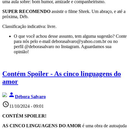
uma aula sobre: bom humor, amizade e companheirismo.
SUPER RECOMENDO
assistir o filme Shrek. Um abraço, e até a
próxima, Déb.
Classificação indicativa: livre.
O que você achou desse assunto, tem alguma sugestão? Conte
para nós pelo e-mail deborasalvaro@yahoo.com.br ou no
perfil @deborasalvaro no Instagram. Aguardamos sua
opinião!
Contém Spoiler - As cinco linguagens do
amor
person
Débora Salvaro
access_time
11/10/2024 - 09:01
CONTÉM SPOILER!
AS CINCO LINGUAGENS DO AMOR
é uma obra de autoajuda