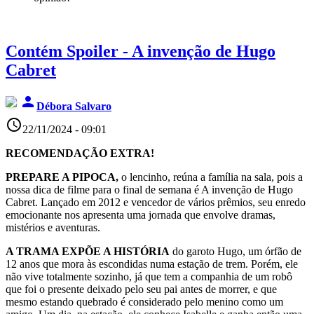
Contém Spoiler - A invenção de Hugo
Cabret
person
Débora Salvaro
access_time
22/11/2024 - 09:01
RECOMENDAÇÃO EXTRA!
PREPARE A PIPOCA,
o lencinho, reúna a família na sala, pois a
nossa dica de filme para o final de semana é A invenção de Hugo
Cabret. Lançado em 2012 e vencedor de vários prêmios, seu enredo
emocionante nos apresenta uma jornada que envolve dramas,
mistérios e aventuras.
A TRAMA EXPÕE A HISTÓRIA
do garoto Hugo, um órfão de
12 anos que mora às escondidas numa estação de trem. Porém, ele
não vive totalmente sozinho, já que tem a companhia de um robô
que foi o presente deixado pelo seu pai antes de morrer, e que
mesmo estando quebrado é considerado pelo menino como um