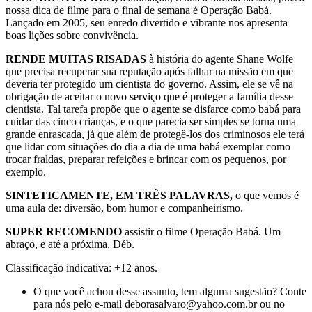
nossa dica de filme para o final de semana é Operação Babá.
Lançado em 2005, seu enredo divertido e vibrante nos apresenta
boas lições sobre convivência.
RENDE MUITAS RISADAS
à história do agente Shane Wolfe
que precisa recuperar sua reputação após falhar na missão em que
deveria ter protegido um cientista do governo. Assim, ele se vê na
obrigação de aceitar o novo serviço que é proteger a família desse
cientista. Tal tarefa propõe que o agente se disfarce como babá para
cuidar das cinco crianças, e o que parecia ser simples se torna uma
grande enrascada, já que além de protegê-los dos criminosos ele terá
que lidar com situações do dia a dia de uma babá exemplar como
trocar fraldas, preparar refeições e brincar com os pequenos, por
exemplo.
SINTETICAMENTE, EM TRÊS PALAVRAS,
o que vemos é
uma aula de: diversão, bom humor e companheirismo.
SUPER RECOMENDO
assistir o filme Operação Babá. Um
abraço, e até a próxima, Déb.
Classificação indicativa: +12 anos.
O que você achou desse assunto, tem alguma sugestão? Conte
para nós pelo e-mail deborasalvaro@yahoo.com.br ou no