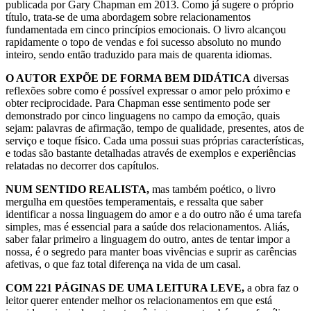
publicada por Gary Chapman em 2013. Como já sugere o próprio
título, trata-se de uma abordagem sobre relacionamentos
fundamentada em cinco princípios emocionais. O livro alcançou
rapidamente o topo de vendas e foi sucesso absoluto no mundo
inteiro, sendo então traduzido para mais de quarenta idiomas.
O AUTOR EXPÕE DE FORMA BEM DIDÁTICA
diversas
reflexões sobre como é possível expressar o amor pelo próximo e
obter reciprocidade. Para Chapman esse sentimento pode ser
demonstrado por cinco linguagens no campo da emoção, quais
sejam: palavras de afirmação, tempo de qualidade, presentes, atos de
serviço e toque físico. Cada uma possui suas próprias características,
e todas são bastante detalhadas através de exemplos e experiências
relatadas no decorrer dos capítulos.
NUM SENTIDO REALISTA,
mas também poético, o livro
mergulha em questões temperamentais, e ressalta que saber
identificar a nossa linguagem do amor e a do outro não é uma tarefa
simples, mas é essencial para a saúde dos relacionamentos. Aliás,
saber falar primeiro a linguagem do outro, antes de tentar impor a
nossa, é o segredo para manter boas vivências e suprir as carências
afetivas, o que faz total diferença na vida de um casal.
COM 221 PÁGINAS DE UMA LEITURA LEVE,
a obra faz o
leitor querer entender melhor os relacionamentos em que está