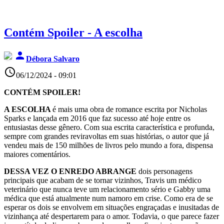
Contém Spoiler - A escolha
person
Débora Salvaro
access_time
06/12/2024 - 09:01
CONTÉM SPOILER!
A ESCOLHA
é mais uma obra de romance escrita por Nicholas
Sparks e lançada em 2016 que faz sucesso até hoje entre os
entusiastas desse gênero. Com sua escrita característica e profunda,
sempre com grandes reviravoltas em suas histórias, o autor que já
vendeu mais de 150 milhões de livros pelo mundo a fora, dispensa
maiores comentários.
DESSA VEZ O ENREDO ABRANGE
dois personagens
principais que acabam de se tornar vizinhos, Travis um médico
veterinário que nunca teve um relacionamento sério e Gabby uma
médica que está atualmente num namoro em crise. Como era de se
esperar os dois se envolvem em situações engraçadas e inusitadas de
vizinhança até despertarem para o amor. Todavia, o que parece fazer