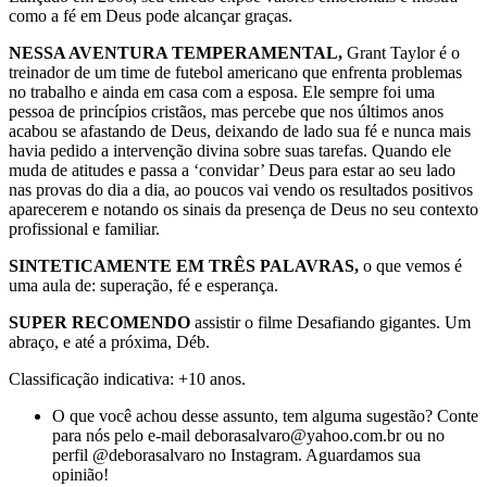
como a fé em Deus pode alcançar graças.
NESSA AVENTURA TEMPERAMENTAL,
Grant Taylor é o
treinador de um time de futebol americano que enfrenta problemas
no trabalho e ainda em casa com a esposa. Ele sempre foi uma
pessoa de princípios cristãos, mas percebe que nos últimos anos
acabou se afastando de Deus, deixando de lado sua fé e nunca mais
havia pedido a intervenção divina sobre suas tarefas. Quando ele
muda de atitudes e passa a ‘convidar’ Deus para estar ao seu lado
nas provas do dia a dia, ao poucos vai vendo os resultados positivos
aparecerem e notando os sinais da presença de Deus no seu contexto
profissional e familiar.
SINTETICAMENTE EM TRÊS PALAVRAS,
o que vemos é
uma aula de: superação, fé e esperança.
SUPER RECOMENDO
assistir o filme Desafiando gigantes. Um
abraço, e até a próxima, Déb.
Classificação indicativa: +10 anos.
O que você achou desse assunto, tem alguma sugestão? Conte
para nós pelo e-mail deborasalvaro@yahoo.com.br ou no
perfil @deborasalvaro no Instagram. Aguardamos sua
opinião!