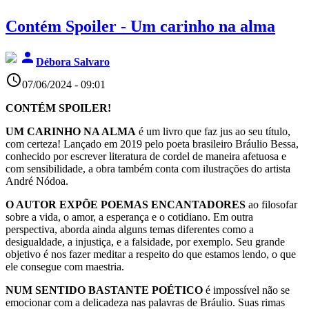
Contém Spoiler - Um carinho na alma
person
Débora Salvaro
access_time
07/06/2024 - 09:01
CONTÉM SPOILER!
UM CARINHO NA ALMA
é um livro que faz jus ao seu título,
com certeza! Lançado em 2019 pelo poeta brasileiro Bráulio Bessa,
conhecido por escrever literatura de cordel de maneira afetuosa e
com sensibilidade, a obra também conta com ilustrações do artista
André Nódoa.
O AUTOR EXPÕE POEMAS ENCANTADORES
ao filosofar
sobre a vida, o amor, a esperança e o cotidiano. Em outra
perspectiva, aborda ainda alguns temas diferentes como a
desigualdade, a injustiça, e a falsidade, por exemplo. Seu grande
objetivo é nos fazer meditar a respeito do que estamos lendo, o que
ele consegue com maestria.
NUM SENTIDO BASTANTE POÉTICO
é impossível não se
emocionar com a delicadeza nas palavras de Bráulio. Suas rimas