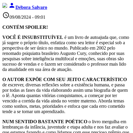
person
Débora Salvaro
access_time
09/08/2024 - 09:01
CONTÉM SPOILER!
VOCÊ É INSUBSTITUÍVEL
é um livro de autoajuda que, como
já sugere o próprio título, enfatiza como seu leitor é especial sob a
perspectiva de ser único no mundo. Publicado em 2002 pelo
renomado psiquiatra brasileiro Augusto Cury, conhecido por suas
pesquisas sobre inteligência multifocal e emoções, suas obras são
sucesso de vendas e o fazem ser considerado o professor mais lido
da atualidade em sua área de atuação.
O AUTOR EXPÕE COM SEU JEITO CARACTERÍSTICO
de escrever, diversas reflexões sobre a existência humana, e passa
por todas as fases da vida elaborando assim uma biografia de quem
o lê. Aponta quantas vitórias conquistamos, a começar por ter
vencido a corrida da vida ainda no ventre materno. Aborda temas
como sonhos, metas, prioridades e enfoca que cada erro cometido
tende a se tornar um aprendizado.
NUM SENTIDO BASTANTE POÉTICO
o livro mergulha em
lembranças da infância, juventude e etapa adulta e nos faz avaliar o
que estamos fazendo e como lidamos com esse precioso prêmio que