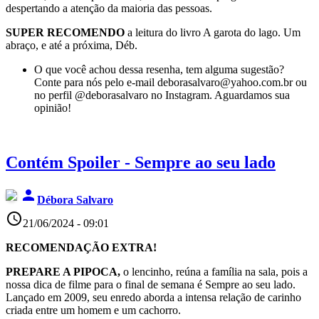
despertando a atenção da maioria das pessoas.
SUPER RECOMENDO
a leitura do livro A garota do lago. Um
abraço, e até a próxima, Déb.
O que você achou dessa resenha, tem alguma sugestão?
Conte para nós pelo e-mail deborasalvaro@yahoo.com.br ou
no perfil @deborasalvaro no Instagram. Aguardamos sua
opinião!
Contém Spoiler - Sempre ao seu lado
person
Débora Salvaro
access_time
21/06/2024 - 09:01
RECOMENDAÇÃO EXTRA!
PREPARE A PIPOCA,
o lencinho, reúna a família na sala, pois a
nossa dica de filme para o final de semana é Sempre ao seu lado.
Lançado em 2009, seu enredo aborda a intensa relação de carinho
criada entre um homem e um cachorro.