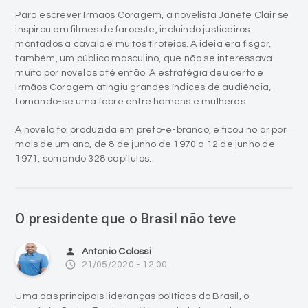
montados a cavalo e muitos tiroteios. A ideia era fisgar,
também, um público masculino, que não se interessava
muito por novelas até então. A estratégia deu certo e
Irmãos Coragem atingiu grandes índices de audiência,
tornando-se uma febre entre homens e mulheres.
A novela foi produzida em preto-e-branco, e ficou no ar por
mais de um ano, de 8 de junho de 1970 a 12 de junho de
1971, somando 328 capítulos.
O presidente que o Brasil não teve
person
Antonio Colossi
access_time
21/05/2020 - 12:00
Uma das principais lideranças políticas do Brasil, o
jornalista Carlos Frederico Werneck de Lacerda, ex-
governador do antigo Estado da Guanabara, falecia em 21
de maio de 1977, aos 63 anos de idade, de enfarte do