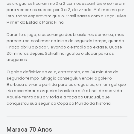
Rimet do Estádio Mário Filho.
Durante o jogo, a esperança dos brasileiros demorou, mas
pareceu se confirmar no início do segundo tempo, quando
Friaça abriu o placar, levando o estádio ao êxtase. Quase
20 minutos depois, Schiaffino igualou o placar para os
uruguaios.
O golpe definitivo só veio, entretanto, aos 34 minutos do
segundo tempo. Ghiggia conseguiu vencer o goleiro
Barbosa e virar a partida para os uruguaios, em um gol que
iria assombrar o arqueiro brasileiro até o final de sua vida.
Aquele tento deu a vitória e a taça ao Uruguai, que
conquistou sua segunda Copa do Mundo da história.
Maraca 70 Anos
person
Antonio Colossi
access_time
16/06/2020 - 11:30