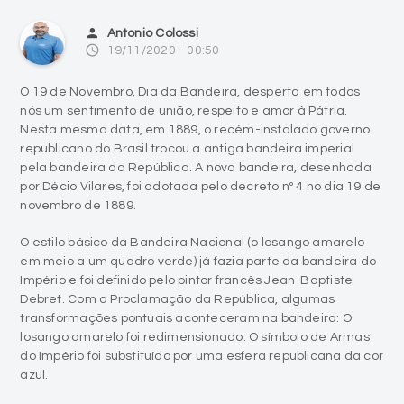
O 19 de Novembro, Dia da Bandeira, desperta em todos
nós um sentimento de união, respeito e amor à Pátria.
Nesta mesma data, em 1889, o recém-instalado governo
republicano do Brasil trocou a antiga bandeira imperial
pela bandeira da República. A nova bandeira, desenhada
por Décio Vilares, foi adotada pelo decreto nº 4 no dia 19 de
novembro de 1889.
O estilo básico da Bandeira Nacional (o losango amarelo
em meio a um quadro verde) já fazia parte da bandeira do
Império e foi definido pelo pintor francês Jean-Baptiste
Debret. Com a Proclamação da República, algumas
transformações pontuais aconteceram na bandeira: O
losango amarelo foi redimensionado. O símbolo de Armas
do Império foi substituído por uma esfera republicana da cor
azul.
Na esfera, foi acrescentado um lema de orientação
positivista, “Ordem e Progresso”, em letras verdes dentro
de uma faixa branca.