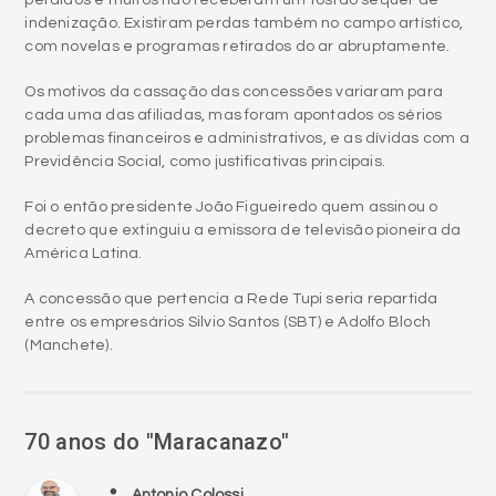
Os motivos da cassação das concessões variaram para
cada uma das afiliadas, mas foram apontados os sérios
problemas financeiros e administrativos, e as dívidas com a
Previdência Social, como justificativas principais.
Foi o então presidente João Figueiredo quem assinou o
decreto que extinguiu a emissora de televisão pioneira da
América Latina.
A concessão que pertencia a Rede Tupi seria repartida
entre os empresários Silvio Santos (SBT) e Adolfo Bloch
(Manchete).
70 anos do "Maracanazo"
person
Antonio Colossi
access_time
16/07/2020 - 00:00