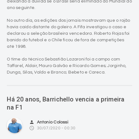
No outro dia, as edições dos jornais mostravam que o rojão
havia caído distante do goleiro. A Fifa investigou o caso e
declarou a seleção brasileira vencedora. Roberto Rojas foi
banido do futebol e o Chile ficou de fora de competições
até 1998.
O time do técnico Sebastião Lazaroni foi a campo com
Taffarel, Aldair, Mauro Galvão e Ricardo Gomes; Jorginho,
Dunga, Silas, Valdo e Branco; Bebeto e Careca.
Há 20 anos, Barrichello vencia a primeira
na F1
person
Antonio Colossi
access_time
30/07/2020 - 00:30
Em 30 de julho de 2000, o piloto Rubens Barrichello, vencia o
GP da Alemanha, sua primeira vitória na F-1.