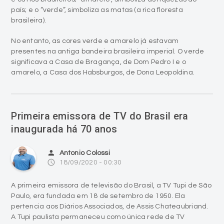
No entanto, as cores verde e amarelo já estavam
presentes na antiga bandeira brasileira imperial. O verde
significava a Casa de Bragança, de Dom Pedro I e o
amarelo, a Casa dos Habsburgos, de Dona Leopoldina.
Primeira emissora de TV do Brasil era
inaugurada há 70 anos
person
Antonio Colossi
access_time
18/09/2020 - 00:30
A primeira emissora de televisão do Brasil, a TV Tupi de São
Paulo, era fundada em 18 de setembro de 1950. Ela
pertencia aos Diários Associados, de Assis Chateaubriand.
A Tupi paulista permaneceu como única rede de TV
brasileira até o ano seguinte, quando o mesmo grupo
fundou a TV Tupi Rio. O monopólio foi quebrado em 1952,
com a inauguração da TV Paulista, canal 5 VHF.