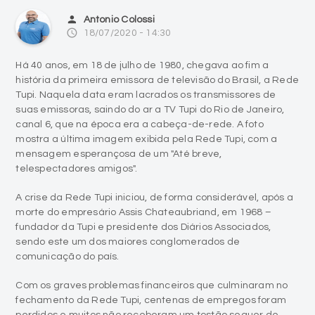
Há 40 anos, em 18 de julho de 1980, chegava ao fim a
história da primeira emissora de televisão do Brasil, a Rede
Tupi. Naquela data eram lacrados os transmissores de
suas emissoras, saindo do ar a TV Tupi do Rio de Janeiro,
canal 6, que na época era a cabeça-de-rede. A foto
mostra a última imagem exibida pela Rede Tupi, com a
mensagem esperançosa de um "Até breve,
telespectadores amigos".
A crise da Rede Tupi iniciou, de forma considerável, após a
morte do empresário Assis Chateaubriand, em 1968 –
fundador da Tupi e presidente dos Diários Associados,
sendo este um dos maiores conglomerados de
comunicação do país.
Com os graves problemas financeiros que culminaram no
fechamento da Rede Tupi, centenas de empregos foram
perdidos e muitos não receberam um tostão sequer de
indenização. Existiram perdas também no campo artístico,
com novelas e programas retirados do ar abruptamente.