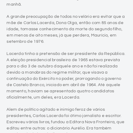
mãe de Carlos Lacerda, Dona Olga, então com 85 anos de
idade, tomasse conhecimento da morte do segundo filho,
em menos de oito meses, já que perdera, Maurício, em
setembro de 1976.
Lacerda tinha a pretensão de ser presidente da República.
A eleição presidencial brasileira de 1965 estava prevista
para o dia 3 de outubro daquele ano e não foi realizada
devido a manobras do regime militar, que visava a
continuação do Exército no poder, prorrogando o governo
de Castelo Branco, iniciado em abril de 1964. Até aquele
momento, haviam se apresentado quatro candidatos
oficialmente, um deles, era Lacerda.
Alem de político agitado e inimigo feroz de vários
presidentes, Carlos Lacerda foi ótimo jornalista e escritor.
Escreveu vários livros, fundou a Editora Nova Fronteira, que
editou entre outros: o dicionário Aurélio. Era também
proprietário do jornal Tribuna da Imprensa.