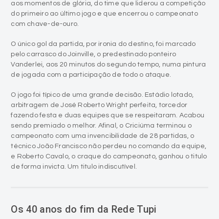
O único gol da partida, por ironia do destino, foi marcado
pelo carrasco do Joinville, o predestinado ponteiro
Vanderlei, aos 20 minutos do segundo tempo, numa pintura
de jogada com a participação de todo o ataque.
O jogo foi típico de uma grande decisão. Estádio lotado,
arbitragem de José Roberto Wright perfeita, torcedor
fazendo festa e duas equipes que se respeitaram. Acabou
sendo premiado o melhor. Afinal, o Criciúma terminou o
campeonato com uma invencibilidade de 28 partidas, o
técnico João Francisco não perdeu no comando da equipe,
e Roberto Cavalo, o craque do campeonato, ganhou o titulo
de forma invicta. Um titulo indiscutível.
Os 40 anos do fim da Rede Tupi
person
Antonio Colossi
access_time
18/07/2020 - 14:30