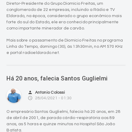
forte do sul do Estado, ele era conhecido principalmente
como importante minerador de carvão.
Mais sobre o passamento de Diomício Freitas no programa
Linha do Tempo, domingo (30), às 13h30min, no AM 570 KHz
e portal radioeldorado.net.
Há 20 anos, falecia Santos Guglielmi
person
Antonio Colossi
access_time
28/04/2021 - 01:30
O empresário Santos Guglielmi, falecia há 20 anos, em 28
de abril de 2001, de parada cárdio-respiratória aos 89
anos, as 5 horas e quinze minutos no Hospital São João
Batista.
Guglielmi foi enterrado no cemitério municipal de Criciúma,
no mesmo dia, as 17 horas, com participação dos