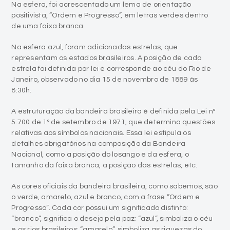
Na esfera azul, foram adicionadas estrelas, que
representam os estados brasileiros. A posição de cada
estrela foi definida por lei e corresponde ao céu do Rio de
Janeiro, observado no dia 15 de novembro de 1889 às
8:30h.
A estruturação da bandeira brasileira é definida pela Lei nº
5.700 de 1º de setembro de 1971, que determina questões
relativas aos símbolos nacionais. Essa lei estipula os
detalhes obrigatórios na composição da Bandeira
Nacional, como a posição do losango e da esfera, o
tamanho da faixa branca, a posição das estrelas, etc.
As cores oficiais da bandeira brasileira, como sabemos, são
o verde, amarelo, azul e branco, com a frase “Ordem e
Progresso”. Cada cor possui um significado distinto:
“branco”, significa o desejo pela paz; “azul”, simboliza o céu
e os rios brasileiros; “amarelo”, simboliza as riquezas do
país; e o “verde”, simboliza as matas (a rica floresta
brasileira).