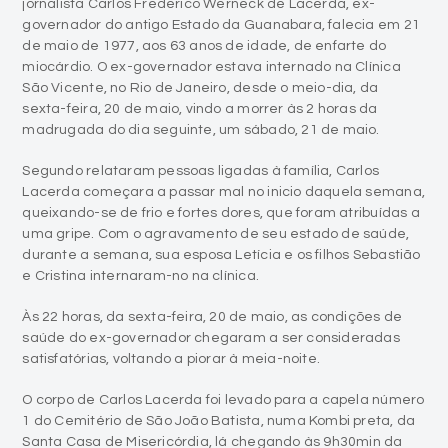
miocárdio. O ex-governador estava internado na Clínica
São Vicente, no Rio de Janeiro, desde o meio-dia, da
sexta-feira, 20 de maio, vindo a morrer às 2 horas da
madrugada do dia seguinte, um sábado, 21 de maio.
Segundo relataram pessoas ligadas à família, Carlos
Lacerda começara a passar mal no inicio daquela semana,
queixando-se de frio e fortes dores, que foram atribuídas a
uma gripe. Com o agravamento de seu estado de saúde,
durante a semana, sua esposa Letícia e os filhos Sebastião
e Cristina internaram-no na clínica.
Às 22 horas, da sexta-feira, 20 de maio, as condições de
saúde do ex-governador chegaram a ser consideradas
satisfatórias, voltando a piorar à meia-noite.
O corpo de Carlos Lacerda foi levado para a capela número
1 do Cemitério de São João Batista, numa Kombi preta, da
Santa Casa de Misericórdia, lá chegando às 9h30min da
manhã.
A grande preocupação de todos no velório era evitar que a