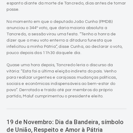
No momento em que o deputado João Cunha (PMDB)
anunciou o 344º voto, que daria maioria absoluta a
Tancredo, a sessão virou uma festa. “Tenho a honra de
dizer que o meu voto enterra a ditadura funesta que
infelicitou a minha Pátria”, disse Cunha, ao declarar o voto,
pouco depois das 11h30 daquele dia.
Quase uma hora depois, Tancredo leria o discurso da
vitória: “Esta foi a última eleição indireta do país. Venho
para realizar urgentes e corajosas mudanças políticas,
sociais e econômicas indispensáveis ao bem-estar do
povo”. Derrotado e traído até por membros do próprio
partido, Maluf cumprimentou o presidente eleito.
19 de Novembro: Dia da Bandeira, símbolo
de União, Respeito e Amor à Pátria
person
Antonio Colossi
access_time
19/11/2020 - 00:50