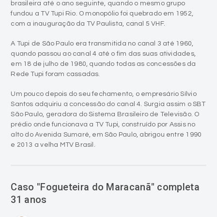
A Tupi de São Paulo era transmitida no canal 3 até 1960,
quando passou ao canal 4 até o fim das suas atividades,
em 18 de julho de 1980, quando todas as concessões da
Rede Tupi foram cassadas.
Um pouco depois do seu fechamento, o empresário Sílvio
Santos adquiriu a concessão do canal 4. Surgia assim o SBT
São Paulo, geradora do Sistema Brasileiro de Televisão. O
prédio onde funcionava a TV Tupi, construído por Assis no
alto do Avenida Sumaré, em São Paulo, abrigou entre 1990
e 2013 a velha MTV Brasil.
Caso "Fogueteira do Maracanã" completa
31 anos
person
Antonio Colossi
access_time
03/09/2020 - 01:30