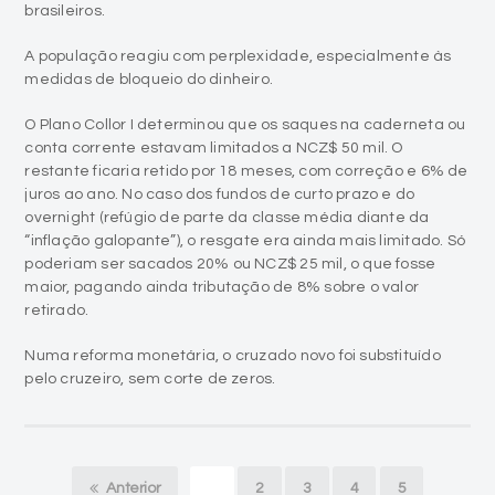
medidas de bloqueio do dinheiro.
O Plano Collor I determinou que os saques na caderneta ou
conta corrente estavam limitados a NCZ$ 50 mil. O
restante ficaria retido por 18 meses, com correção e 6% de
juros ao ano. No caso dos fundos de curto prazo e do
overnight (refúgio de parte da classe média diante da
“inflação galopante”), o resgate era ainda mais limitado. Só
poderiam ser sacados 20% ou NCZ$ 25 mil, o que fosse
maior, pagando ainda tributação de 8% sobre o valor
retirado.
Numa reforma monetária, o cruzado novo foi substituído
pelo cruzeiro, sem corte de zeros.
Anterior
1
2
3
4
5
Próximo