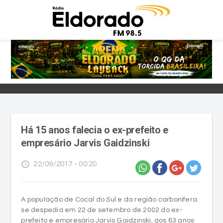
Há 15 anos falecia o ex-prefeito e
empresário Jarvis Gaidzinski
access_time
22/09/2017 - 00:20
A população de Cocal do Sul e da região carbonífera
se despedia em 22 de setembro de 2002 do ex-
prefeito e empresário Jarvis Gaidzinski, aos 63 anos
de idade. Político polêmico e controvertido pelas
rivalidades que adquiriu no exercício de suas
funções, Jarvis morreu há 15 anos, às cinco e meia da