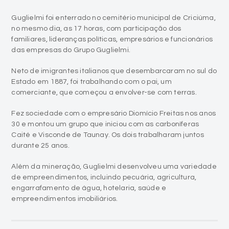
familiares, lideranças políticas, empresários e funcionários
das empresas do Grupo Guglielmi.
Neto de imigrantes italianos que desembarcaram no sul do
Estado em 1887, foi trabalhando com o pai, um
comerciante, que começou a envolver-se com terras.
Fez sociedade com o empresário Diomício Freitas nos anos
30 e montou um grupo que iniciou com as carboníferas
Caité e Visconde de Taunay. Os dois trabalharam juntos
durante 25 anos.
Além da mineração, Guglielmi desenvolveu uma variedade
de empreendimentos, incluindo pecuária, agricultura,
engarrafamento de água, hotelaria, saúde e
empreendimentos imobiliários.
Em 15 de janeiro de 1985, Tancredo Neves
era eleito presidente da República