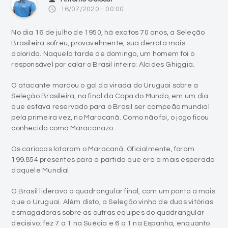
No dia 16 de julho de 1950, há exatos 70 anos, a Seleção
Brasileira sofreu, provavelmente, sua derrota mais
dolorida. Naquela tarde de domingo, um homem foi o
responsável por calar o Brasil inteiro: Alcides Ghiggia.
O atacante marcou o gol da virada do Uruguai sobre a
Seleção Brasileira, na final da Copa do Mundo, em um dia
que estava reservado para o Brasil ser campeão mundial
pela primeira vez, no Maracanã. Como não foi, o jogo ficou
conhecido como Maracanazo.
Os cariocas lotaram o Maracanã. Oficialmente, foram
199.854 presentes para a partida que era a mais esperada
daquele Mundial.
O Brasil liderava o quadrangular final, com um ponto a mais
que o Uruguai. Além disto, a Seleção vinha de duas vitórias
esmagadoras sobre as outras equipes do quadrangular
decisivo: fez 7 a 1 na Suécia e 6 a 1 na Espanha, enquanto
os uruguaios ficaram no 2 a 2 com os espanhóis e sofreram
para vencer os suecos por 3 a 2, de virada. Até mesmo por
isto, todos esperavam que o Brasil saísse com a Taça Jules