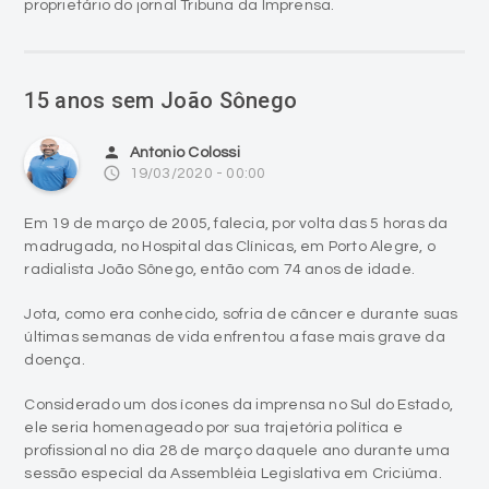
15 anos sem João Sônego
person
Antonio Colossi
access_time
19/03/2020 - 00:00
Em 19 de março de 2005, falecia, por volta das 5 horas da
madrugada, no Hospital das Clínicas, em Porto Alegre, o
radialista João Sônego, então com 74 anos de idade.
Jota, como era conhecido, sofria de câncer e durante suas
últimas semanas de vida enfrentou a fase mais grave da
doença.
Considerado um dos ícones da imprensa no Sul do Estado,
ele seria homenageado por sua trajetória política e
profissional no dia 28 de março daquele ano durante uma
sessão especial da Assembléia Legislativa em Criciúma.
Flamenguista doente e Atlético Operário de coração, João
Sônego apresentava, com muito sucesso, na década de