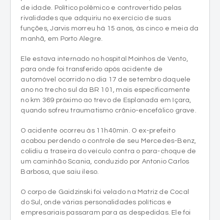
manhã, em Porto Alegre.
Ele estava internado no hospital Moinhos de Vento,
para onde foi transferido após acidente de
automóvel ocorrido no dia 17 de setembro daquele
ano no trecho sul da BR 101, mais especificamente
no km 369 próximo ao trevo de Esplanada em Içara,
quando sofreu traumatismo crânio-encefálico grave.
O acidente ocorreu às 11h40min. O ex-prefeito
acabou perdendo o controle de seu Mercedes-Benz,
colidiu a traseira do veículo contra o para-choque de
um caminhão Scania, conduzido por Antonio Carlos
Barbosa, que saiu ileso.
O corpo de Gaidzinski foi velado na Matriz de Cocal
do Sul, onde várias personalidades políticas e
empresariais passaram para as despedidas. Ele foi
sepultado no Cemitério Municipal de Criciúma. O
então prefeito de Cocal do Sul, Aldo Furlan, decretou
luto oficial de sete dias no município.