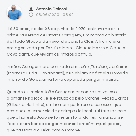
Há 50 anos, no dia 08 de junho de 1970, entrava no ar a
primeira versão de Irmãos Coragem, um marco da história
da Rede Globo e da novelista Janete Clair. A trama era
protagonizada por Tarcísio Meira, Claudio Marzo e Cláudio
Cavalcanti, que viviam os irmãos do título.
Irmãos Coragem era centrada em João (Tarcísio), Jerônimo
(Marzo) e Duda (Cavancanti), que viviam na fictícia Coroado,
interior de Goiás, uma terra explorada por garimpeiros.
Quando o simples João Coragem encontra um valioso
diamante no local, ele é roubado pelo Coronel Pedro Barros
(Gilberto Martinho), um homem poderoso e opressor que
comanda o comércio de garimpo do local. Tal fato faz com
que o honesto João se torne um fora-da-lei, tornando-se
líder de um bando de garimpeiros também injustiçados,
que passam a duelar com o Coronel.
Para escrever Irmãos Coragem, a novelista Janete Clair se
inspirou em filmes de faroeste, incluindo justiceiros