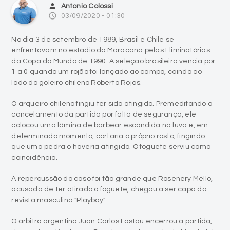
No dia 3 de setembro de 1989, Brasil e Chile se
enfrentavam no estádio do Maracanã pelas Eliminatórias
da Copa do Mundo de 1990. A seleção brasileira vencia por
1 a 0 quando um rojão foi lançado ao campo, caindo ao
lado do goleiro chileno Roberto Rojas.
O arqueiro chileno fingiu ter sido atingido. Premeditando o
cancelamento da partida por falta de segurança, ele
colocou uma lâmina de barbear escondida na luva e, em
determinado momento, cortaria o próprio rosto, fingindo
que uma pedra o haveria atingido. O foguete serviu como
coincidência.
A repercussão do caso foi tão grande que Rosenery Mello,
acusada de ter atirado o foguete, chegou a ser capa da
revista masculina "Playboy".
O árbitro argentino Juan Carlos Lostau encerrou a partida,
deixando a dúvida se o Brasil seria eliminado do Mundial do
ano seguinte.