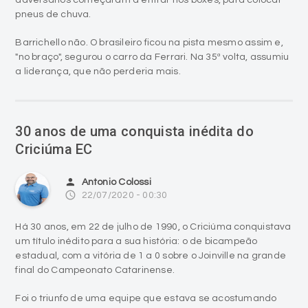
"no braço", segurou o carro da Ferrari. Na 35ª volta, assumiu
a liderança, que não perderia mais.
30 anos de uma conquista inédita do
Criciúma EC
person
Antonio Colossi
access_time
22/07/2020 - 00:30
Há 30 anos, em 22 de julho de 1990, o Criciúma conquistava
um título inédito para a sua história: o de bicampeão
estadual, com a vitória de 1 a 0 sobre o Joinville na grande
final do Campeonato Catarinense.
Foi o triunfo de uma equipe que estava se acostumando
aos momentos de glória, do time que liderou a competição
do primeiro ao último jogo e que encerrou o campeonato
com chave-de-ouro.