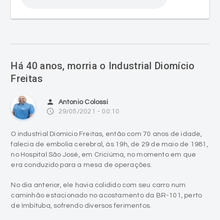
Há 40 anos, morria o Industrial Diomício
Freitas
person
Antonio Colossi
access_time
29/05/2021 - 00:10
O industrial Diomício Freitas, então com 70 anos de idade,
falecia de embolia cerebral, às 19h, de 29 de maio de 1981,
no Hospital São José, em Criciúma, no momento em que
era conduzido para a mesa de operações.
No dia anterior, ele havia colidido com seu carro num
caminhão estacionado no acostamento da BR-101, perto
de Imbituba, sofrendo diversos ferimentos.
Diretor-Presidente do Grupo Diomício Freitas, um
conglomerado de 22 empresas, incluindo a Rádio e TV
Eldorado, na época, considerado o grupo econômico mais