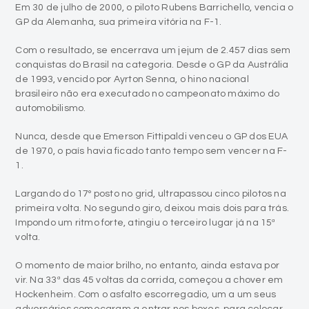
Com o resultado, se encerrava um jejum de 2.457 dias sem
conquistas do Brasil na categoria. Desde o GP da Austrália
de 1993, vencido por Ayrton Senna, o hino nacional
brasileiro não era executado no campeonato máximo do
automobilismo.
Nunca, desde que Emerson Fittipaldi venceu o GP dos EUA
de 1970, o país havia ficado tanto tempo sem vencer na F-
1.
Largando do 17º posto no grid, ultrapassou cinco pilotos na
primeira volta. No segundo giro, deixou mais dois para trás.
Impondo um ritmo forte, atingiu o terceiro lugar já na 15ª
volta.
O momento de maior brilho, no entanto, ainda estava por
vir. Na 33ª das 45 voltas da corrida, começou a chover em
Hockenheim. Com o asfalto escorregadio, um a um seus
adversários começaram a entrar nos boxes, para colocar
pneus de chuva.
Barrichello não. O brasileiro ficou na pista mesmo assim e,