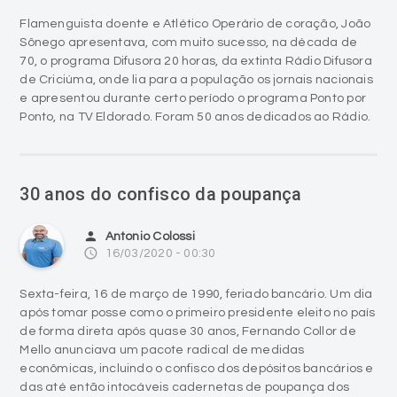
70, o programa Difusora 20 horas, da extinta Rádio Difusora
de Criciúma, onde lia para a população os jornais nacionais
e apresentou durante certo período o programa Ponto por
Ponto, na TV Eldorado. Foram 50 anos dedicados ao Rádio.
30 anos do confisco da poupança
person
Antonio Colossi
access_time
16/03/2020 - 00:30
Sexta-feira, 16 de março de 1990, feriado bancário. Um dia
após tomar posse como o primeiro presidente eleito no país
de forma direta após quase 30 anos, Fernando Collor de
Mello anunciava um pacote radical de medidas
econômicas, incluindo o confisco dos depósitos bancários e
das até então intocáveis cadernetas de poupança dos
brasileiros.
A população reagiu com perplexidade, especialmente às