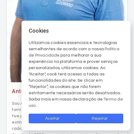
Cookies
Utilizamos cookies essenciais e tecnologias
semelhantes de acordo com a nossa
Política
de Privacidade
para melhorar a sua
experiência na plataforma e prover serviços
personalizados, utilizamos cookies. Ao
Antonio Colossi
"Aceitar", você terá acesso a todas as
funcionalidades do site. Se clicar em
Sou Antonio Colossi, natural de Criciúma, jornalista
“Rejeitar”, os cookies que não forem
formado pela Faculdade SATC em 2011. Desde 2003
estritamente necessários serão desativados.
tive passagens na área do jornalismo esportivo pelo
Saiba mais em nossa declaração de
Termo de
extinto site canalcriciuma.com, Rádio Band FM,
uso
.
radiocriciuma.com.br, TV Criciúma/Canal19 e RCR TV.
A partir de 2009, comecei a atuar no jornalismo geral
Aceitar
Rejeitar
da Rádio Eldorado AM/FM, exercendo as funções de
produtor e locutor. Nos últimos três anos, tenho me