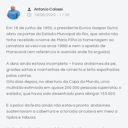
Em 16 de junho de 1950, o presidente Eurico Gaspar Dutra
abriu as portas do Estádio Municipal do Rio, que ainda não
tinha recebido o nome de Mário Filho (a homenagem ao
jornalista só veio nos anos 1960) e nem o apelido de
Maracanã (em referência à avenida onde foi erguido).
A obra ainda estava incompleta – havia andaimes de pé,
grades soltas e montanhas de cimento e brita espalhadas
pelos cantos.
Oito dias depois, na abertura da Copa do Mundo, uma
multidão estimada em quase 200.000 pessoas superlotou o
estádio, que havia sido desenhado para abrigar 155.000.
E o palco da festa ainda não estava pronto: andaimes
sustentavam a cobertura e a torcida circulava em meio a
tijolos e tábuas.
No local onde o Maracanã foi construído para receber os
jogos da Copa do Mundo de 1950, funcionava o Derby Club
do Rio de Janeiro, fundado em 1885.