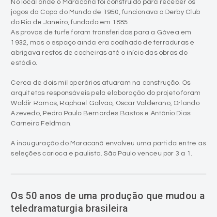
As provas de turfe foram transferidas para a Gávea em
1932, mas o espaço ainda era coalhado de ferraduras e
abrigava restos de cocheiras até o início das obras do
estádio.
Cerca de dois mil operários atuaram na construção. Os
arquitetos responsáveis pela elaboração do projeto foram
Waldir Ramos, Raphael Galvão, Oscar Valderano, Orlando
Azevedo, Pedro Paulo Bernardes Bastos e Antônio Dias
Carneiro Feldman.
A inauguração do Maracanã envolveu uma partida entre as
seleções carioca e paulista. São Paulo venceu por 3 a 1.
Os 50 anos de uma produção que mudou a
teledramaturgia brasileira
person
Antonio Colossi
access_time
08/06/2020 - 08:00