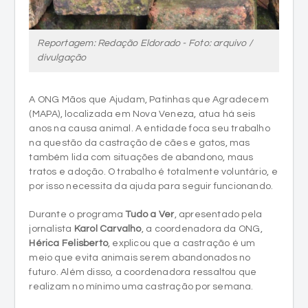
divulgação
A ONG Mãos que Ajudam, Patinhas que Agradecem
(MAPA), localizada em Nova Veneza, atua há seis
anos na causa animal. A entidade foca seu trabalho
na questão da castração de cães e gatos, mas
também lida com situações de abandono, maus
tratos e adoção. O trabalho é totalmente voluntário, e
por isso necessita da ajuda para seguir funcionando.
Durante o programa
Tudo a Ver
, apresentado pela
jornalista
Karol Carvalho
, a coordenadora da ONG,
Hérica Felisberto
, explicou que a castração é um
meio que evita animais serem abandonados no
futuro. Além disso, a coordenadora ressaltou que
realizam no mínimo uma castração por semana.
Para quem deseja realizar uma contribuição, basta
entrar em contato através do número
98817-1203
.