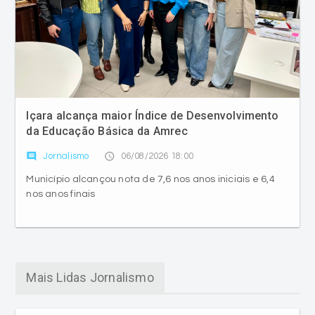
Içara alcança maior Índice de Desenvolvimento
da Educação Básica da Amrec
comment
access_time
Jornalismo
06/08/2026 18:00
Município alcançou nota de 7,6 nos anos iniciais e 6,4
nos anos finais
Mais Lidas Jornalismo
Nova Veneza é segundo
colocado da Amrec em Índice
de Desenvolvimento da