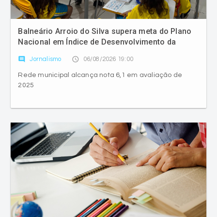
Balneário Arroio do Silva supera meta do Plano
Nacional em Índice de Desenvolvimento da
Educação Básica
comment
access_time
Jornalismo
06/08/2026 19:00
Rede municipal alcança nota 6,1 em avaliação de
2025