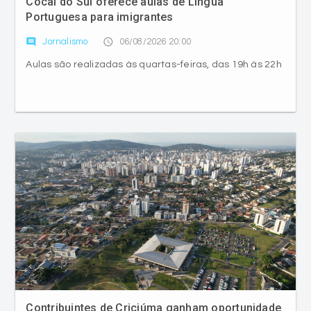
Aulas são realizadas às quartas-feiras, das 19h às 22h
Contribuintes de Criciúma ganham oportunidade
de quitação de débitos
comment
access_time
Jornalismo
06/08/2026 19:30