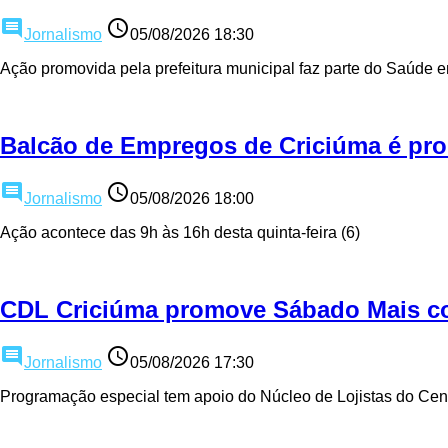
comment
access_time
Jornalismo
05/08/2026 18:30
Ação promovida pela prefeitura municipal faz parte do Saúde 
Balcão de Empregos de Criciúma é prom
comment
access_time
Jornalismo
05/08/2026 18:00
Ação acontece das 9h às 16h desta quinta-feira (6)
CDL Criciúma promove Sábado Mais co
comment
access_time
Jornalismo
05/08/2026 17:30
Programação especial tem apoio do Núcleo de Lojistas do Cen