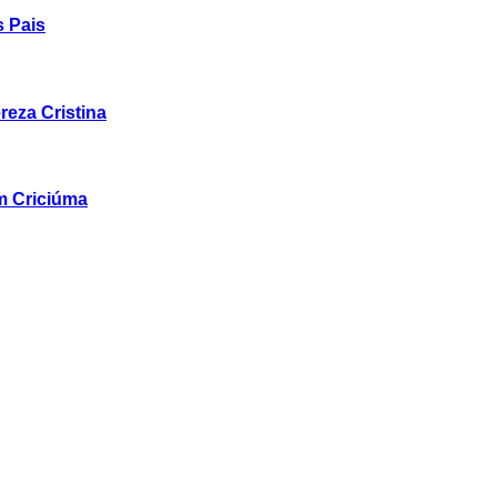
 Pais
eza Cristina
m Criciúma