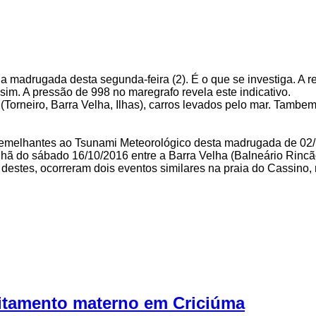
 madrugada desta segunda-feira (2). É o que se investiga. A r
m. A pressão de 998 no maregrafo revela este indicativo.
Torneiro, Barra Velha, Ilhas), carros levados pelo mar. Tambem
emelhantes ao Tsunami Meteorológico desta madrugada de 02/1
hã do sábado 16/10/2016 entre a Barra Velha (Balneário Rincão)
estes, ocorreram dois eventos similares na praia do Cassino,
itamento materno em Criciúma