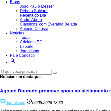
Blogs
João Paulo Messer
Débora Salvaro
Receita do Dia
André Abreu
Clássicos, com Everaldo Belada
Antonio Colossi
Notícias
Todas
Criciúma EC
Esporte
Jornalismo
Fale Conosco
search
Notícias em destaque
Agosto Dourado promove apoio ao aleitamento 
comment
access_time
Jornalismo
05/08/2026 18:30