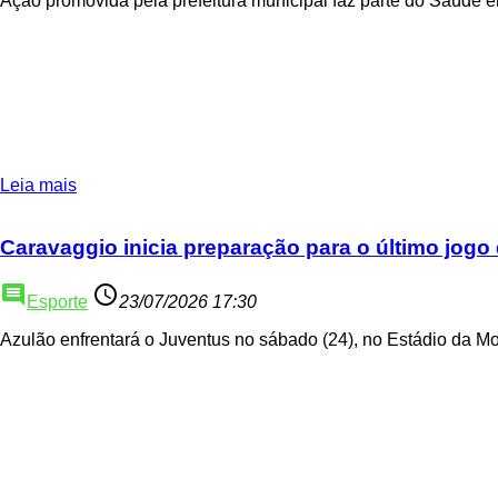
Ação promovida pela prefeitura municipal faz parte do Saúde 
Leia mais
Caravaggio inicia preparação para o último jogo 
comment
access_time
Esporte
23/07/2026 17:30
Azulão enfrentará o Juventus no sábado (24), no Estádio da M