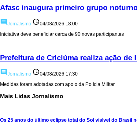
Afasc inaugura primeiro grupo noturn
comment
access_time
Jornalismo
04/08/2026 18:00
Iniciativa deve beneficiar cerca de 90 novas participantes
Prefeitura de Criciúma realiza ação de 
comment
access_time
Jornalismo
04/08/2026 17:30
Medidas foram adotadas com apoio da Polícia Militar
Mais Lidas Jornalismo
Os 25 anos do último eclipse total do Sol visível do Brasil 