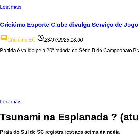
Leia mais
Criciúma Esporte Clube divulga Serviço de Jogo
comment
access_time
Criciúma EC
23/07/2026 18:00
Partida é valida pela 20ª rodada da Série B do Campeonato Bra
Leia mais
Tsunami na Esplanada ? (atu
Praia do Sul de SC registra ressaca acima da nédia