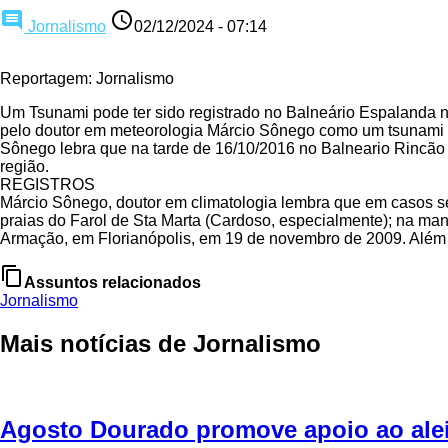
comment
access_time
Jornalismo
02/12/2024 - 07:14
Reportagem: Jornalismo
Um Tsunami pode ter sido registrado no Balneário Espalanda na
pelo doutor em meteorologia Márcio Sônego como um tsunami si
Sônego lebra que na tarde de 16/10/2016 no Balneario Rincão (
região.
REGISTROS
Márcio Sônego, doutor em climatologia lembra que em casos s
praias do Farol de Sta Marta (Cardoso, especialmente); na man
Armação, em Florianópolis, em 19 de novembro de 2009. Além d
content_copy
Assuntos relacionados
Jornalismo
Mais notícias de Jornalismo
Agosto Dourado promove apoio ao ale