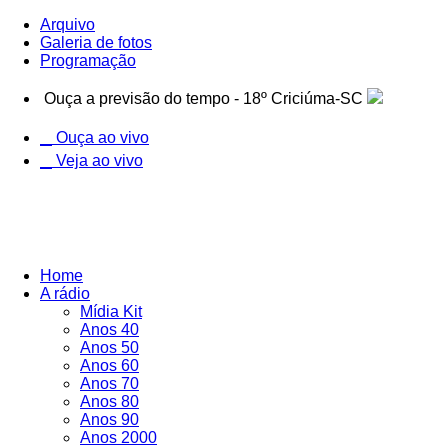
Arquivo
Galeria de fotos
Programação
Ouça a previsão do tempo - 18º Criciúma-SC
Ouça ao vivo
Veja ao vivo
Home
A rádio
Mídia Kit
Anos 40
Anos 50
Anos 60
Anos 70
Anos 80
Anos 90
Anos 2000