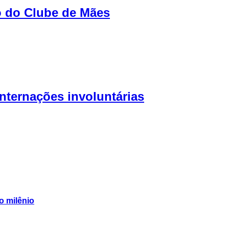
o do Clube de Mães
internações involuntárias
no milênio