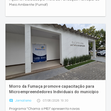
Meio Ambiente (Fumaf)
Morro da Fumaça promove capacitação para
Microempreendedores Individuais do município
comment
access_time
Jornalismo
07/08/2026 19:30
Programa "Chama o MEI" apresenta novas