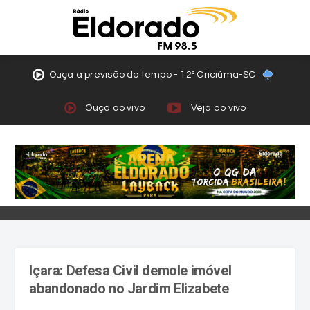
Ouça a previsão do tempo - 12º Criciúma-SC
Ouça ao vivo
Veja ao vivo
Içara: Defesa Civil demole imóvel
abandonado no Jardim Elizabete