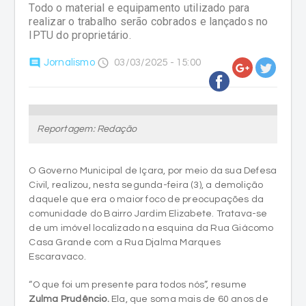
Todo o material e equipamento utilizado para
realizar o trabalho serão cobrados e lançados no
IPTU do proprietário.
comment
access_time
Jornalismo
03/03/2025 - 15:00
Reportagem: Redação
O Governo Municipal de Içara, por meio da sua Defesa
Civil, realizou, nesta segunda-feira (3), a demolição
daquele que era o maior foco de preocupações da
comunidade do Bairro Jardim Elizabete. Tratava-se
de um imóvel localizado na esquina da Rua Giácomo
Casa Grande com a Rua Djalma Marques
Escaravaco.
“O que foi um presente para todos nós”, resume
Zulma Prudêncio.
Ela, que soma mais de 60 anos de