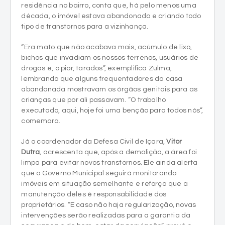
residência no bairro, conta que, há pelo menos uma
década, o imóvel estava abandonado e criando todo
tipo de transtornos para a vizinhança.
“Era mato que não acabava mais, acúmulo de lixo,
bichos que invadiam os nossos terrenos, usuários de
drogas e, o pior, tarados”, exemplifica Zulma,
lembrando que alguns frequentadores da casa
abandonada mostravam os órgãos genitais para as
crianças que por ali passavam. “O trabalho
executado, aqui, hoje foi uma benção para todos nós”,
comemora.
Já o coordenador da Defesa Civil de Içara,
Vitor
Dutra
, acrescenta que, após a demolição, a área foi
limpa para evitar novos transtornos. Ele ainda alerta
que o Governo Municipal seguirá monitorando
imóveis em situação semelhante e reforça que a
manutenção deles é responsabilidade dos
proprietários. “E caso não haja regularização, novas
intervenções serão realizadas para a garantia da