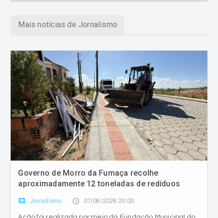
Mais notícias de Jornalismo
Governo de Morro da Fumaça recolhe
aproximadamente 12 toneladas de redíduos
comment
access_time
Jornalismo
07/08/2026 20:00
Ação foi realizada por meio da Fundação Municipal do