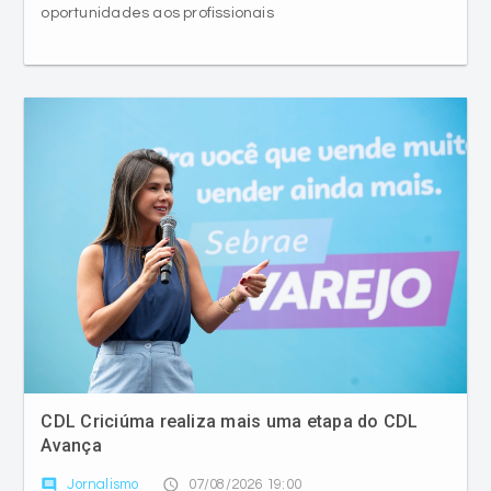
oportunidades aos profissionais
CDL Criciúma realiza mais uma etapa do CDL
Avança
comment
access_time
Jornalismo
07/08/2026 19:00