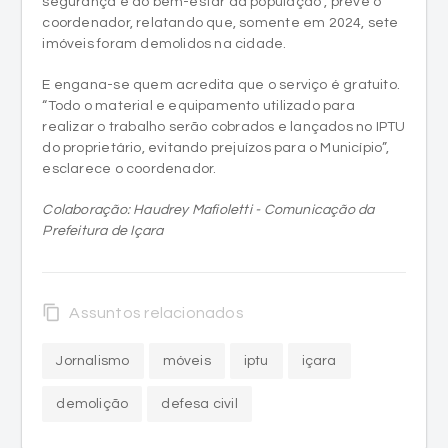
segurança e do bem-estar da população”, prevê o
coordenador, relatando que, somente em 2024, sete
imóveis foram demolidos na cidade.
E engana-se quem acredita que o serviço é gratuito.
“Todo o material e equipamento utilizado para
realizar o trabalho serão cobrados e lançados no IPTU
do proprietário, evitando prejuízos para o Município”,
esclarece o coordenador.
Colaboração: Haudrey Mafioletti - Comunicação da
Prefeitura de Içara
content_copy
Assuntos relacionados
Jornalismo
móveis
iptu
içara
demolição
defesa civil