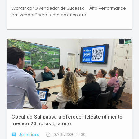
Workshop "O Vendedor de Sucesso – Alta Performance
em Vendas" será tema do encontro
Cocal do Sul passa a oferecer teleatendimento
médico 24 horas gratuito
comment
access_time
Jornalismo
07/08/2026 18:30