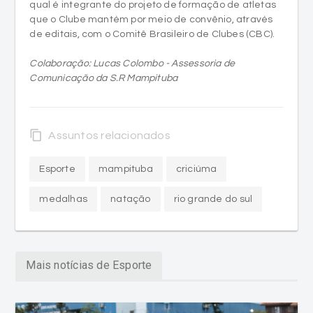
qual é integrante do projeto de formação de atletas
que o Clube mantém por meio de convênio, através
de editais, com o Comitê Brasileiro de Clubes (CBC).
Colaboração: Lucas Colombo - Assessoria de
Comunicação da S.R Mampituba
content_copy
Assuntos relacionados
Esporte
mampituba
criciúma
medalhas
natação
rio grande do sul
Mais notícias de Esporte