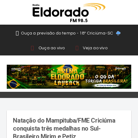
Ouça a previsão do tempo - 18º Criciúma-SC
Ouça ao vivo
Veja ao vivo
Natação do Mampituba/FME Criciúma
conquista três medalhas no Sul-
Brasileiro Mirim e Petiz