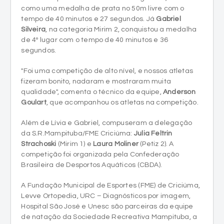
como uma medalha de prata no 50m livre com o
tempo de 40 minutos e 27 segundos. Já
Gabriel
Silveira
, na categoria Mirim 2, conquistou a medalha
de 4º lugar com o tempo de 40 minutos e 36
segundos.
"Foi uma competição de alto nível, e nossos atletas
fizeram bonito, nadaram e mostraram muita
qualidade", comenta o técnico da equipe,
Anderson
Goulart
, que acompanhou os atletas na competição.
Além de Lívia e Gabriel, compuseram a delegação
da S.R.Mampituba/FME Criciúma:
Julia Feltrin
Strachoski
(Mirim 1) e
Laura Moliner
(Petiz 2). A
competição foi organizada pela Confederação
Brasileira de Desportos Aquáticos (CBDA).
A Fundação Municipal de Esportes (FME) de Criciúma,
Levve Ortopedia, URC – Diagnósticos por imagem,
Hospital São José e Unesc são parceiras da equipe
de natação da Sociedade Recreativa Mampituba, a