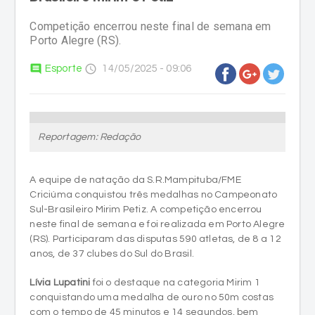
Competição encerrou neste final de semana em
Porto Alegre (RS).
comment
access_time
Esporte
14/05/2025 - 09:06
Reportagem: Redação
A equipe de natação da S.R.Mampituba/FME
Criciúma conquistou três medalhas no Campeonato
Sul-Brasileiro Mirim Petiz. A competição encerrou
neste final de semana e foi realizada em Porto Alegre
(RS). Participaram das disputas 590 atletas, de 8 a 12
anos, de 37 clubes do Sul do Brasil.
Lívia Lupatini
foi o destaque na categoria Mirim 1
conquistando uma medalha de ouro no 50m costas
com o tempo de 45 minutos e 14 segundos, bem