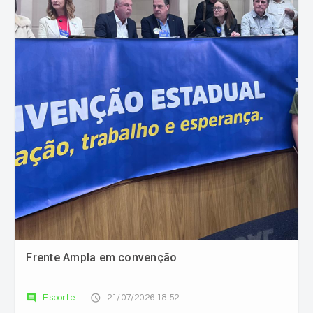
Frente Ampla em convenção
comment
access_time
Esporte
21/07/2026 18:52