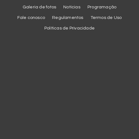
Galeria de fotos
Notícias
Programação
Fale conosco
Regulamentos
Termos de Uso
Políticas de Privacidade
Cookies
Utilizamos cookies essenciais e tecnologias semelhantes de
acordo com a nossa
Política de Privacidade
para melhorar a sua