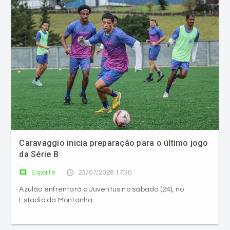
Caravaggio inicia preparação para o último jogo
da Série B
comment
access_time
Esporte
23/07/2026 17:30
Azulão enfrentará o Juventus no sábado (24), no
Estádio da Montanha