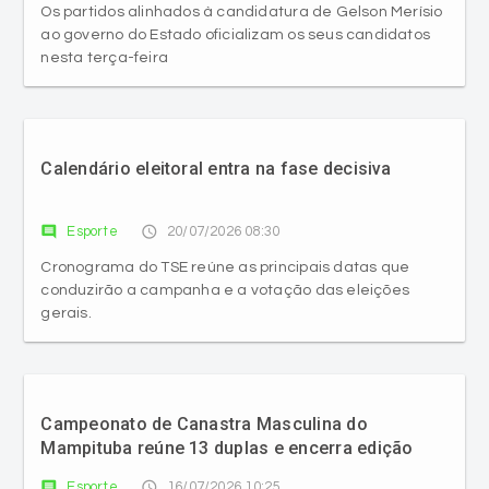
Os partidos alinhados à candidatura de Gelson Merísio
ao governo do Estado oficializam os seus candidatos
nesta terça-feira
Calendário eleitoral entra na fase decisiva
comment
access_time
Esporte
20/07/2026 08:30
Cronograma do TSE reúne as principais datas que
conduzirão a campanha e a votação das eleições
gerais.
Campeonato de Canastra Masculina do
Mampituba reúne 13 duplas e encerra edição
com 91 partidas disputadas
comment
access_time
Esporte
16/07/2026 10:25