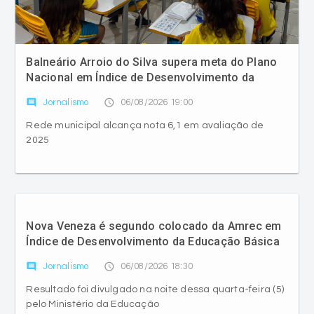
Balneário Arroio do Silva supera meta do Plano
Nacional em Índice de Desenvolvimento da
Educação Básica
comment
access_time
Jornalismo
06/08/2026 19:00
Rede municipal alcança nota 6,1 em avaliação de
2025
Nova Veneza é segundo colocado da Amrec em
Índice de Desenvolvimento da Educação Básica
comment
access_time
Jornalismo
06/08/2026 18:30
Resultado foi divulgado na noite dessa quarta-feira (5)
pelo Ministério da Educação