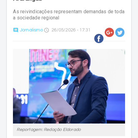
As reivindicações representam demandas de toda
a sociedade regional
comment
access_time
Jornalismo
26/05/2026 - 17:31
Reportagem: Redação Eldorado