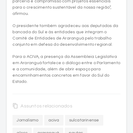
parceria e compromisso com projetos essenciais
para o crescimento sustentável da nossa região”,
afirmou.
O presidente também agradeceu aos deputados da
bancada do Sul e às entidades que integram o
Comitê de Entidades de Araranguá pelo trabalho
conjunto em defesa do desenvolvimento regional.
Para a ACIVA, a presença da Assembleia Legislativa
em Araranguá fortalece o diálogo entre o Parlamento
e a comunidade, além de abrir espaço para
encaminhamentos concretos em favor do Sul do
Estado.
content_copy
Assuntos relacionados
Jornalismo
aciva
sulcatarinense
alesc
araranguá
pautas