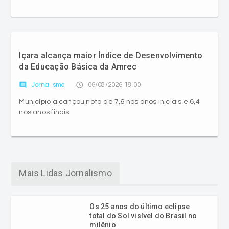
Içara alcança maior Índice de Desenvolvimento
da Educação Básica da Amrec
comment
access_time
Jornalismo
06/08/2026 18:00
Município alcançou nota de 7,6 nos anos iniciais e 6,4
nos anos finais
Mais Lidas Jornalismo
Os 25 anos do último eclipse
total do Sol visível do Brasil no
milênio