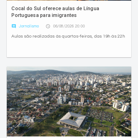
Cocal do Sul oferece aulas de Língua
Portuguesa para imigrantes
comment
access_time
Jornalismo
06/08/2026 20:00
Aulas são realizadas às quartas-feiras, das 19h às 22h