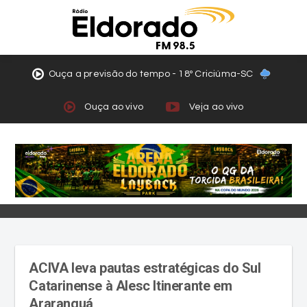
Ouça a previsão do tempo - 18º Criciúma-SC
Ouça ao vivo
Veja ao vivo
ACIVA leva pautas estratégicas do Sul
Catarinense à Alesc Itinerante em
Araranguá