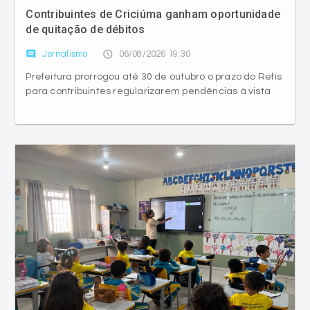
Contribuintes de Criciúma ganham oportunidade
de quitação de débitos
comment
access_time
Jornalismo
06/08/2026 19:30
Prefeitura prorrogou até 30 de outubro o prazo do Refis
para contribuintes regularizarem pendências à vista