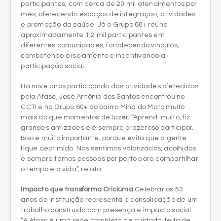
participantes, com cerca de 20 mil atendimentos por
mês, oferecendo espaços de integração, atividades
e promoção da saúde. Já o Grupo 60+ reúne
aproximadamente 1,2 mil participantes em
diferentes comunidades, fortalecendo vínculos,
combatendo o isolamento e incentivando a
participação social.
Há nove anos participando das atividades oferecidas
pela Afasc, José Antônio dos Santos encontrou no
CCTI e no Grupo 60+ do bairro Mina do Mato muito
mais do que momentos de lazer. “Aprendi muito, fiz
grandes amizades e é sempre prazeroso participar.
Isso é muito importante, porque evita que a gente
fique deprimido. Nos sentimos valorizados, acolhidos
e sempre temos pessoas por perto para compartilhar
o tempo e a vida”, relata.
Impacto que transforma Criciúma
Celebrar os 53
anos da instituição representa a consolidação de um
trabalho construído com presença e impacto social.
“A Afasc é uma rede completa de cuidado, feita de