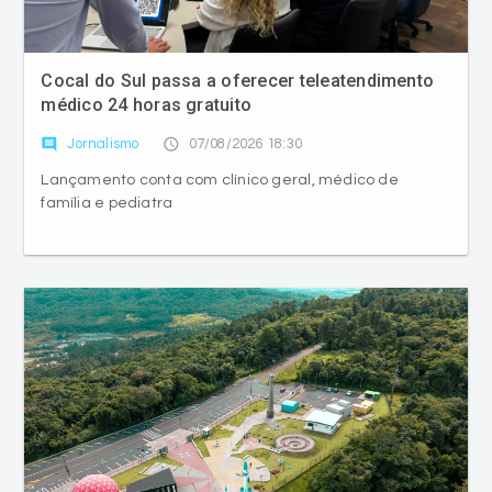
Cocal do Sul passa a oferecer teleatendimento
médico 24 horas gratuito
comment
access_time
Jornalismo
07/08/2026 18:30
Lançamento conta com clínico geral, médico de
família e pediatra