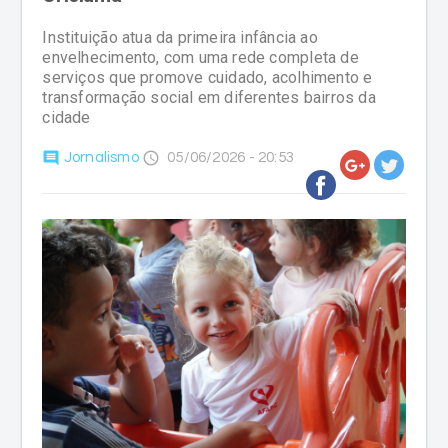
Instituição atua da primeira infância ao
envelhecimento, com uma rede completa de
serviços que promove cuidado, acolhimento e
transformação social em diferentes bairros da
cidade
comment
access_time
Jornalismo
05/06/2026 - 20:53