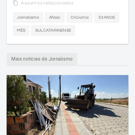
content_copy
Assuntos relacionados
Jornalismo
Afasc
Criciúma
53ANOS
MÊS
SULCATARINENSE
Mais notícias de Jornalismo