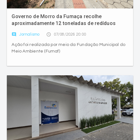
Governo de Morro da Fumaça recolhe
aproximadamente 12 toneladas de redíduos
comment
access_time
Jornalismo
07/08/2026 20:00
Ação foi realizada por meio da Fundação Municipal do
Meio Ambiente (Fumaf)