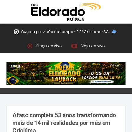
Ouça a previsão do tempo - 12º Criciúma-SC
Ouça ao vivo
Veja ao vivo
Afasc completa 53 anos transformando
mais de 14 mil realidades por mês em
Criciúma