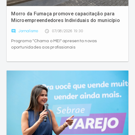
Morro da Fumaça promove capacitação para
Microempreendedores Individuais do município
comment
access_time
Jornalismo
07/08/2026 19:30
Programa "Chama o MEI" apresenta novas
oportunidades aos profissionais