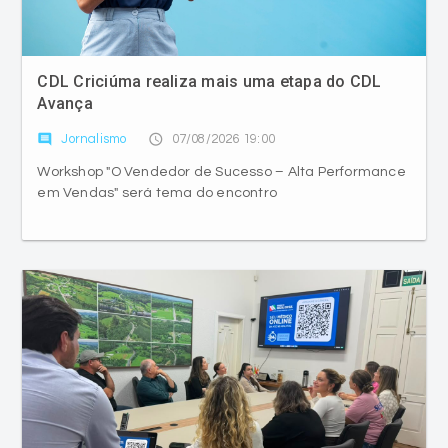
CDL Criciúma realiza mais uma etapa do CDL
Avança
comment
access_time
Jornalismo
07/08/2026 19:00
Workshop "O Vendedor de Sucesso – Alta Performance
em Vendas" será tema do encontro