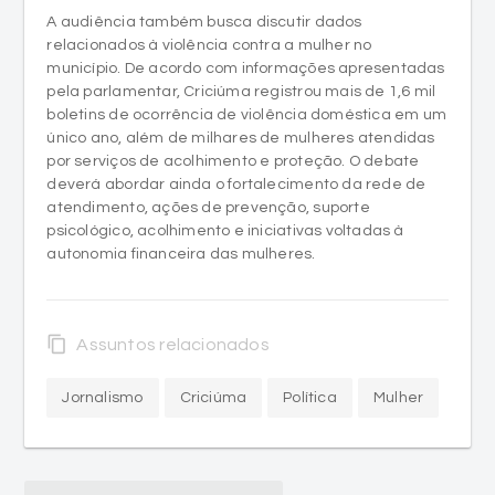
A audiência também busca discutir dados
relacionados à violência contra a mulher no
município. De acordo com informações apresentadas
pela parlamentar, Criciúma registrou mais de 1,6 mil
boletins de ocorrência de violência doméstica em um
único ano, além de milhares de mulheres atendidas
por serviços de acolhimento e proteção. O debate
deverá abordar ainda o fortalecimento da rede de
atendimento, ações de prevenção, suporte
psicológico, acolhimento e iniciativas voltadas à
autonomia financeira das mulheres.
content_copy
Assuntos relacionados
Jornalismo
Criciúma
Política
Mulher