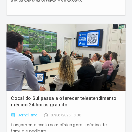
em Vendas" será tema do encontro
Cocal do Sul passa a oferecer teleatendimento
médico 24 horas gratuito
comment
access_time
Jornalismo
07/08/2026 18:30
Lançamento conta com clínico geral, médico de
família e pediatra