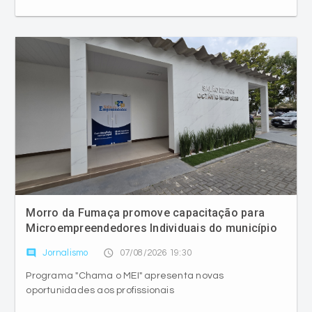
Morro da Fumaça promove capacitação para
Microempreendedores Individuais do município
comment
access_time
Jornalismo
07/08/2026 19:30
Programa "Chama o MEI" apresenta novas
oportunidades aos profissionais