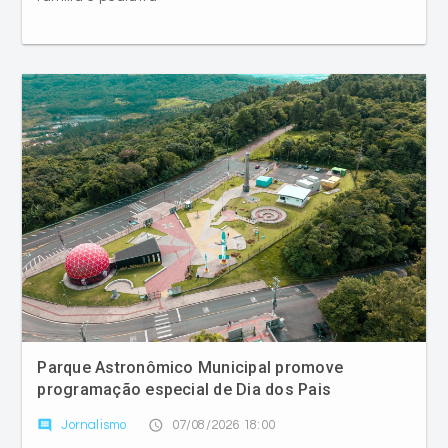
Parque Astronômico Municipal promove
programação especial de Dia dos Pais
comment
access_time
Jornalismo
07/08/2026 18:00