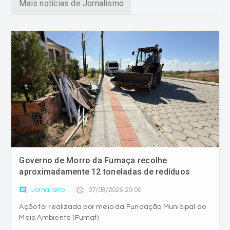
Mais notícias de Jornalismo
Governo de Morro da Fumaça recolhe
aproximadamente 12 toneladas de redíduos
comment
access_time
Jornalismo
07/08/2026 20:00
Ação foi realizada por meio da Fundação Municipal do
Meio Ambiente (Fumaf)