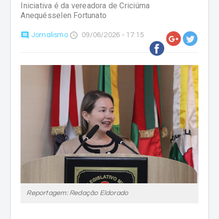
Iniciativa é da vereadora de Criciúma
Anequésselen Fortunato
comment
access_time
Jornalismo
09/06/2026 - 17:15
Reportagem: Redação Eldorado