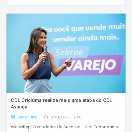
CDL Criciúma realiza mais uma etapa do CDL
Avança
comment
access_time
Jornalismo
07/08/2026 19:00
Workshop "O Vendedor de Sucesso – Alta Performance