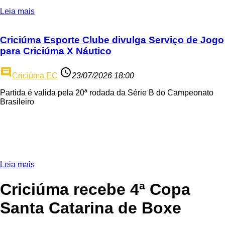
Leia mais
Criciúma Esporte Clube divulga Serviço de Jogo
para Criciúma X Náutico
comment
access_time
Criciúma EC
23/07/2026 18:00
Partida é valida pela 20ª rodada da Série B do Campeonato
Brasileiro
Leia mais
Criciúma recebe 4ª Copa
Santa Catarina de Boxe