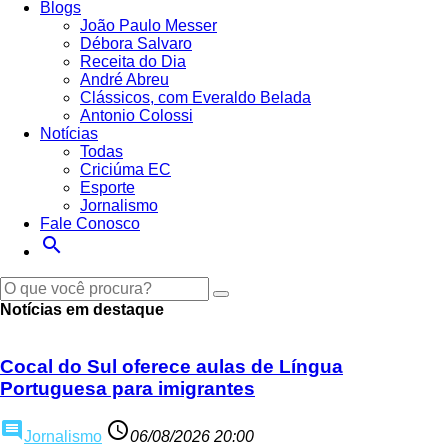
Blogs
João Paulo Messer
Débora Salvaro
Receita do Dia
André Abreu
Clássicos, com Everaldo Belada
Antonio Colossi
Notícias
Todas
Criciúma EC
Esporte
Jornalismo
Fale Conosco
search
Ouça ao vivo
Veja ao vi
Notícias em destaque
Cocal do Sul oferece aulas de Língua
Portuguesa para imigrantes
comment
access_time
Jornalismo
06/08/2026 20:00