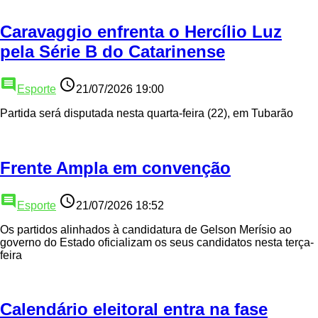
Caravaggio enfrenta o Hercílio Luz
pela Série B do Catarinense
comment
access_time
Esporte
21/07/2026 19:00
Partida será disputada nesta quarta-feira (22), em Tubarão
Frente Ampla em convenção
comment
access_time
Esporte
21/07/2026 18:52
Os partidos alinhados à candidatura de Gelson Merísio ao
governo do Estado oficializam os seus candidatos nesta terça-
feira
Calendário eleitoral entra na fase