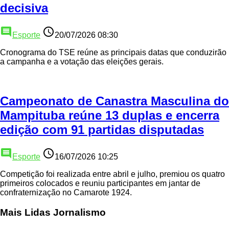
decisiva
comment
access_time
Esporte
20/07/2026 08:30
Cronograma do TSE reúne as principais datas que conduzirão
a campanha e a votação das eleições gerais.
Campeonato de Canastra Masculina do
Mampituba reúne 13 duplas e encerra
edição com 91 partidas disputadas
comment
access_time
Esporte
16/07/2026 10:25
Competição foi realizada entre abril e julho, premiou os quatro
primeiros colocados e reuniu participantes em jantar de
confraternização no Camarote 1924.
Mais Lidas Jornalismo