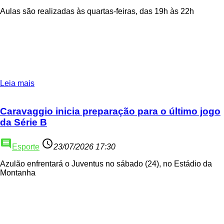
Aulas são realizadas às quartas-feiras, das 19h às 22h
Leia mais
Caravaggio inicia preparação para o último jogo
da Série B
comment
access_time
Esporte
23/07/2026 17:30
Azulão enfrentará o Juventus no sábado (24), no Estádio da
Montanha