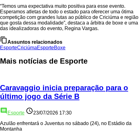
“Temos uma expectativa muito positiva para esse evento.
Esperamos atletas de todo o estado para oferecer uma ótima
competição com grandes lutas ao público de Criciúma e região
que gosta dessa modalidade”, destaca a árbitra de boxe e uma
das idealizadoras do evento, Regina Vargas.
content_copy
Assuntos relacionados
Esporte
Criciúma
Esporte
Boxe
Mais notícias de Esporte
Caravaggio inicia preparação para o
último jogo da Série B
comment
access_time
Esporte
23/07/2026 17:30
Azulão enfrentará o Juventus no sábado (24), no Estádio da
Montanha