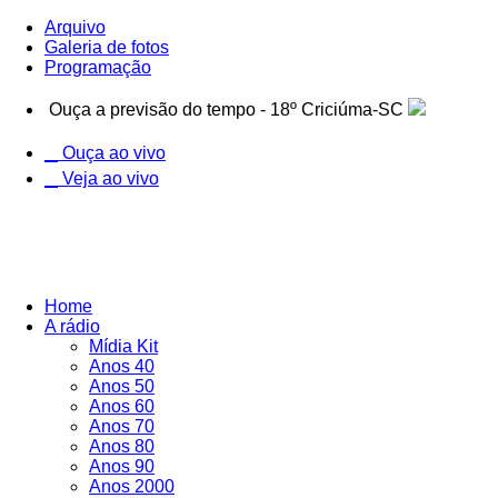
Arquivo
Galeria de fotos
Programação
Ouça a previsão do tempo - 18º Criciúma-SC
Ouça ao vivo
Veja ao vivo
Home
A rádio
Mídia Kit
Anos 40
Anos 50
Anos 60
Anos 70
Anos 80
Anos 90
Anos 2000