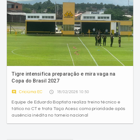
Tigre intensifica preparação e mira vaga na
Copa do Brasil 2027
comment
access_time
Criciúma EC
18/02/2026 10:50
Equipe de Eduardo Baptista realiza treino técnico e
tático no CT e trata Taça Acesc como prioridade após
ausência inédita no torneio nacional