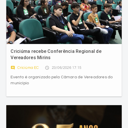
Criciúma recebe Conferência Regional de
Vereadores Mirins
comment
access_time
Criciúma EC
23/06/2026 17:15
Evento é organizado pela Câmara de Vereadores do
município