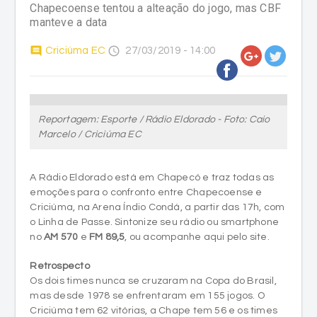
Chapecoense tentou a alteação do jogo, mas CBF
manteve a data
comment
access_time
Criciúma EC
27/03/2019 - 14:00
Reportagem: Esporte / Rádio Eldorado - Foto: Caio
Marcelo / Criciúma EC
A Rádio Eldorado está em Chapecó e traz todas as
emoções para o confronto entre Chapecoense e
Criciúma, na Arena Índio Condá, a partir das 17h, com
o Linha de Passe. Sintonize seu rádio ou smartphone
no
AM 570
e
FM 89,5
, ou acompanhe aqui pelo site.
Retrospecto
Os dois times nunca se cruzaram na Copa do Brasil,
mas desde 1978 se enfrentaram em 155 jogos. O
Criciúma tem 62 vitórias, a Chape tem 56 e os times