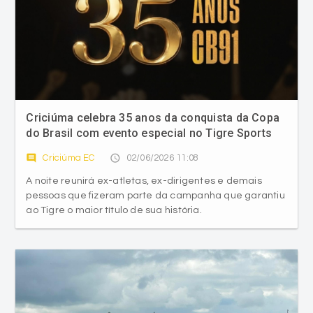
Criciúma celebra 35 anos da conquista da Copa
do Brasil com evento especial no Tigre Sports
Bar
comment
access_time
Criciúma EC
02/06/2026 11:08
A noite reunirá ex-atletas, ex-dirigentes e demais
pessoas que fizeram parte da campanha que garantiu
ao Tigre o maior título de sua história.