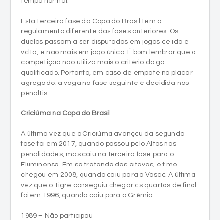
tempo normal.
Esta terceira fase da Copa do Brasil tem o
regulamento diferente das fases anteriores. Os
duelos passam a ser disputados em jogos de ida e
volta, e não mais em jogo único. É bom lembrar que a
competição não utiliza mais o critério do gol
qualificado. Portanto, em caso de empate no placar
agregado, a vaga na fase seguinte é decidida nos
pênaltis.
Criciúma na Copa do Brasil
A última vez que o Criciúma avançou da segunda
fase foi em 2017, quando passou pelo Altos nas
penalidades, mas caiu na terceira fase para o
Fluminense. Em se tratando das oitavas, o time
chegou em 2008, quando caiu para o Vasco. A última
vez que o Tigre conseguiu chegar as quartas de final
foi em 1996, quando caiu para o Grêmio.
1989 – Não participou