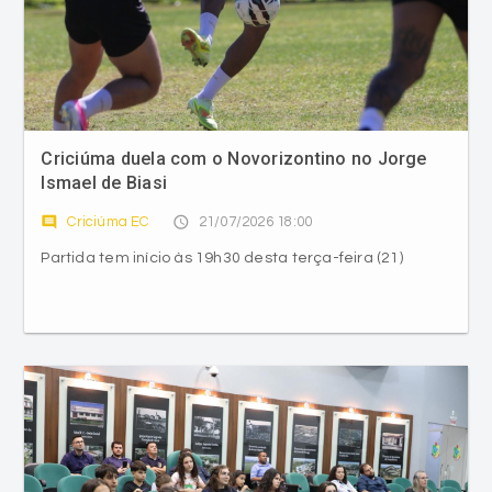
Criciúma duela com o Novorizontino no Jorge
Ismael de Biasi
comment
access_time
Criciúma EC
21/07/2026 18:00
Partida tem início às 19h30 desta terça-feira (21)