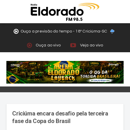
Ouça a previsão do tempo - 18º Criciúma-SC
Ouça ao vivo
Veja ao vivo
Criciúma encara desafio pela terceira
fase da Copa do Brasil