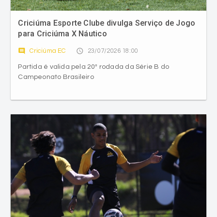
Criciúma Esporte Clube divulga Serviço de Jogo
para Criciúma X Náutico
comment
access_time
Criciúma EC
23/07/2026 18:00
Partida é valida pela 20ª rodada da Série B do
Campeonato Brasileiro