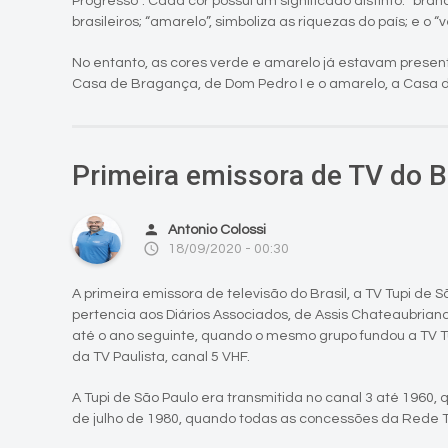
Progresso”. Cada cor possui um significado distinto: “branco
brasileiros; “amarelo”, simboliza as riquezas do país; e o “v
No entanto, as cores verde e amarelo já estavam presente
Casa de Bragança, de Dom Pedro I e o amarelo, a Casa 
Primeira emissora de TV do B
person
Antonio Colossi
access_time
18/09/2020 - 00:30
A primeira emissora de televisão do Brasil, a TV Tupi de
pertencia aos Diários Associados, de Assis Chateaubrian
até o ano seguinte, quando o mesmo grupo fundou a TV T
da TV Paulista, canal 5 VHF.
A Tupi de São Paulo era transmitida no canal 3 até 1960,
de julho de 1980, quando todas as concessões da Rede 