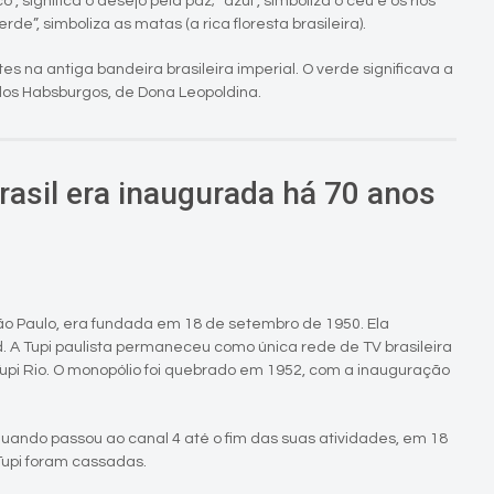
”, significa o desejo pela paz; “azul”, simboliza o céu e os rios
erde”, simboliza as matas (a rica floresta brasileira).
s na antiga bandeira brasileira imperial. O verde significava a
dos Habsburgos, de Dona Leopoldina.
rasil era inaugurada há 70 anos
 São Paulo, era fundada em 18 de setembro de 1950. Ela
d. A Tupi paulista permaneceu como única rede de TV brasileira
upi Rio. O monopólio foi quebrado em 1952, com a inauguração
 quando passou ao canal 4 até o fim das suas atividades, em 18
Tupi foram cassadas.