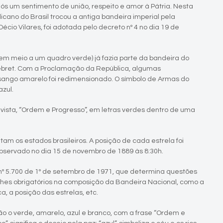
s um sentimento de união, respeito e amor à Pátria. Nesta
ano do Brasil trocou a antiga bandeira imperial pela
cio Vilares, foi adotada pelo decreto nº 4 no dia 19 de
 em meio a um quadro verde) já fazia parte da bandeira do
e Debret. Com a Proclamação da República, algumas
sango amarelo foi redimensionado. O símbolo de Armas do
azul.
ivista, “Ordem e Progresso”, em letras verdes dentro de uma
am os estados brasileiros. A posição de cada estrela foi
 observado no dia 15 de novembro de 1889 às 8:30h.
i nº 5.700 de 1º de setembro de 1971, que determina questões
etalhes obrigatórios na composição da Bandeira Nacional, como a
, a posição das estrelas, etc.
são o verde, amarelo, azul e branco, com a frase “Ordem e