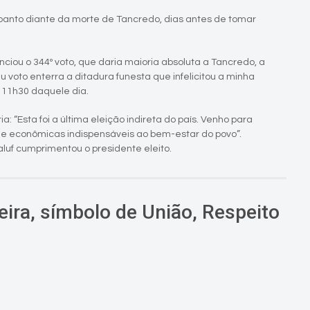
spanto diante da morte de Tancredo, dias antes de tomar
ou o 344º voto, que daria maioria absoluta a Tancredo, a
 voto enterra a ditadura funesta que infelicitou a minha
s 11h30 daquele dia.
a: “Esta foi a última eleição indireta do país. Venho para
s e econômicas indispensáveis ao bem-estar do povo”.
aluf cumprimentou o presidente eleito.
ira, símbolo de União, Respeito