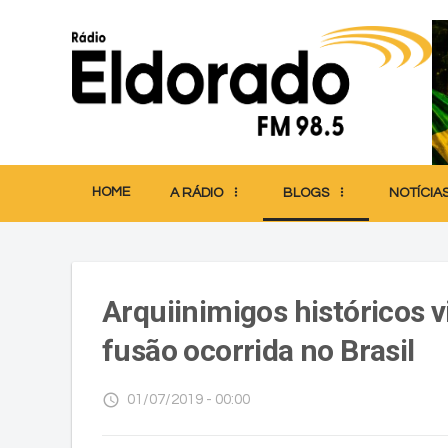
HOME
A RÁDIO
BLOGS
NOTÍCIA
Arquiinimigos históricos 
fusão ocorrida no Brasil
access_time
01/07/2019 - 00:00