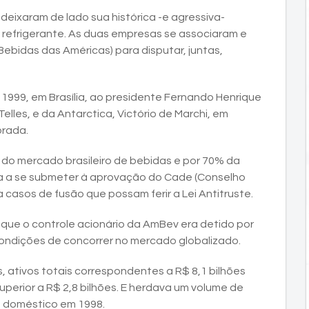
 deixaram de lado sua histórica -e agressiva-
e refrigerante. As duas empresas se associaram e
ebidas das Américas) para disputar, juntas,
 1999, em Brasília, ao presidente Fernando Henrique
lles, e da Antarctica, Victório de Marchi, em
orada.
do mercado brasileiro de bebidas e por 70% da
ria a se submeter à aprovação do Cade (Conselho
 casos de fusão que possam ferir a Lei Antitruste.
 que o controle acionário da AmBev era detido por
condições de concorrer no mercado globalizado.
, ativos totais correspondentes a R$ 8,1 bilhões
uperior a R$ 2,8 bilhões. E herdava um volume de
o doméstico em 1998.