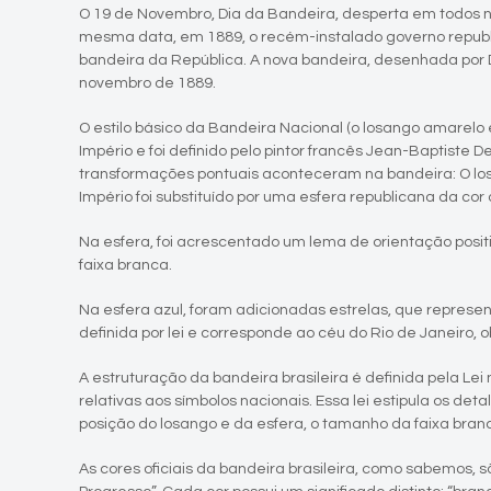
O 19 de Novembro, Dia da Bandeira, desperta em todos nó
mesma data, em 1889, o recém-instalado governo republic
bandeira da República. A nova bandeira, desenhada por Dé
novembro de 1889.
O estilo básico da Bandeira Nacional (o losango amarelo
Império e foi definido pelo pintor francês Jean-Baptist
transformações pontuais aconteceram na bandeira: O lo
Império foi substituído por uma esfera republicana da cor 
Na esfera, foi acrescentado um lema de orientação posit
faixa branca.
Na esfera azul, foram adicionadas estrelas, que represent
definida por lei e corresponde ao céu do Rio de Janeiro,
A estruturação da bandeira brasileira é definida pela Le
relativas aos símbolos nacionais. Essa lei estipula os d
posição do losango e da esfera, o tamanho da faixa branca
As cores oficiais da bandeira brasileira, como sabemos, 