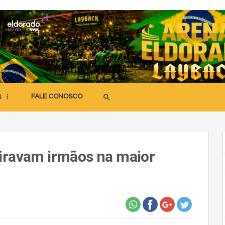
FALE CONOSCO
search
S
viravam irmãos na maior