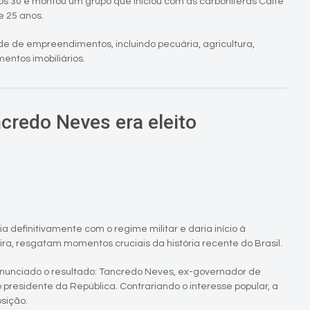
s 30 e montou um grupo que iniciou com as carboníferas Caité
e 25 anos.
 de empreendimentos, incluindo pecuária, agricultura,
ntos imobiliários.
credo Neves era eleito
definitivamente com o regime militar e daria início à
a, resgatam momentos cruciais da história recente do Brasil.
 anunciado o resultado: Tancredo Neves, ex-governador de
 presidente da República. Contrariando o interesse popular, a
osição.