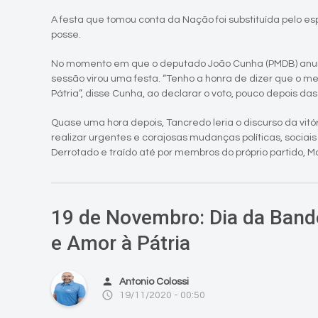
A festa que tomou conta da Nação foi substituída pelo e
posse.
No momento em que o deputado João Cunha (PMDB) anunci
sessão virou uma festa. “Tenho a honra de dizer que o meu
Pátria”, disse Cunha, ao declarar o voto, pouco depois da
Quase uma hora depois, Tancredo leria o discurso da vitóri
realizar urgentes e corajosas mudanças políticas, sociai
Derrotado e traído até por membros do próprio partido, M
19 de Novembro: Dia da Bande
e Amor à Pátria
person
Antonio Colossi
access_time
19/11/2020 - 00:50