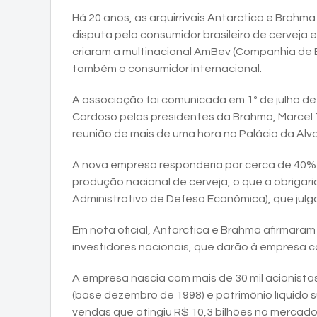
Há 20 anos, as arquirrivais Antarctica e Brahma
disputa pelo consumidor brasileiro de cerveja 
criaram a multinacional AmBev (Companhia de B
também o consumidor internacional.
A associação foi comunicada em 1º de julho de
Cardoso pelos presidentes da Brahma, Marcel Te
reunião de mais de uma hora no Palácio da Alv
A nova empresa responderia por cerca de 40% 
produção nacional de cerveja, o que a obriga
Administrativo de Defesa Econômica), que julga
Em nota oficial, Antarctica e Brahma afirmaram
investidores nacionais, que darão à empresa 
A empresa nascia com mais de 30 mil acionistas
(base dezembro de 1998) e patrimônio líquido s
vendas que atingiu R$ 10,3 bilhões no mercad