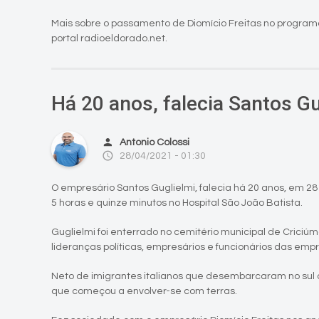
Mais sobre o passamento de Diomício Freitas no program
portal radioeldorado.net.
Há 20 anos, falecia Santos Gu
person
Antonio Colossi
access_time
28/04/2021 - 01:30
O empresário Santos Guglielmi, falecia há 20 anos, em 28 
5 horas e quinze minutos no Hospital São João Batista.
Guglielmi foi enterrado no cemitério municipal de Criciúm
lideranças políticas, empresários e funcionários das emp
Neto de imigrantes italianos que desembarcaram no sul 
que começou a envolver-se com terras.