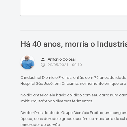
Há 40 anos, morria o Industri
person
Antonio Colossi
access_time
29/05/2021 - 00:10
O industrial Diomício Freitas, então com 70 anos de idade
Hospital São José, em Criciúma, no momento em que era
No dia anterior, ele havia colidido com seu carro num 
Imbituba, sofrendo diversos ferimentos.
Diretor-Presidente do Grupo Diomício Freitas, um conglo
época, considerado o grupo econômico mais forte do sul
minerador de carvão.