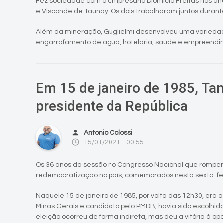
Fez sociedade com o empresário Diomício Freitas nos ano
e Visconde de Taunay. Os dois trabalharam juntos durant
Além da mineração, Guglielmi desenvolveu uma variedade
engarrafamento de água, hotelaria, saúde e empreendime
Em 15 de janeiro de 1985, Tan
presidente da República
person
Antonio Colossi
access_time
15/01/2021 - 00:55
Os 36 anos da sessão no Congresso Nacional que romperia 
redemocratização no país, comemorados nesta sexta-feir
Naquele 15 de janeiro de 1985, por volta das 12h30, era
Minas Gerais e candidato pelo PMDB, havia sido escolhido
eleição ocorreu de forma indireta, mas deu a vitória à op