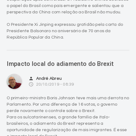
o papel do Brasil como país emergente e salientou que a
perspectiva da China com relação ao Brasil não mudou.
O Presidente Xi Jinping expressou gratidão pela carta do
Presidente Bolsonaro no aniversário de 70 anos da
República Popular da China.
Impacto local do adiamento do Brexit
person
André Abreu
access_time
20/10/2019 - 08:39
O primeiro-ministro Boris Johnson teve mais uma derrota no
Parlamento. Por uma diferença de 16 votos, o governo
perde novamente o controle sobre o Brexit.
Para os sulcatarinenses, a grande família de ítalo-
brasileiros, o adiamento do Brexit representa a
oportunidade de regularização de mais imigrantes. É esse