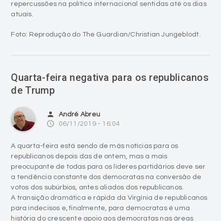
repercussões na política internacional sentidas até os dias
atuais.
Foto: Reprodução do The Guardian/Christian Jungeblodt.
Quarta-feira negativa para os republicanos
de Trump
person
André Abreu
access_time
06/11/2019 - 16:04
A quarta-feira está sendo de más notícias para os
republicanos depois das de ontem, mas a mais
preocupante de todas para os líderes partidários deve ser
a tendência constante dos democratas na conversão de
votos dos subúrbios, antes aliados dos republicanos.
A transição dramática e rápida da Virgínia de republicanos
para indecisos e, finalmente, para democratas é uma
história do crescente apoio aos democratas nas áreas