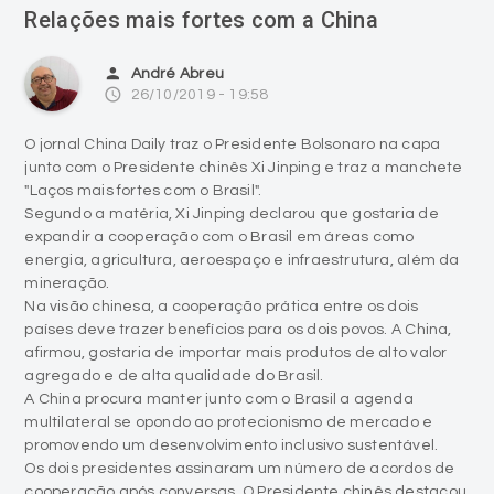
Relações mais fortes com a China
person
André Abreu
access_time
26/10/2019 - 19:58
O jornal China Daily traz o Presidente Bolsonaro na capa
junto com o Presidente chinês Xi Jinping e traz a manchete
"Laços mais fortes com o Brasil".
Segundo a matéria, Xi Jinping declarou que gostaria de
expandir a cooperação com o Brasil em áreas como
energia, agricultura, aeroespaço e infraestrutura, além da
mineração.
Na visão chinesa, a cooperação prática entre os dois
países deve trazer benefícios para os dois povos. A China,
afirmou, gostaria de importar mais produtos de alto valor
agregado e de alta qualidade do Brasil.
A China procura manter junto com o Brasil a agenda
multilateral se opondo ao protecionismo de mercado e
promovendo um desenvolvimento inclusivo sustentável.
Os dois presidentes assinaram um número de acordos de
cooperação após conversas. O Presidente chinês destacou