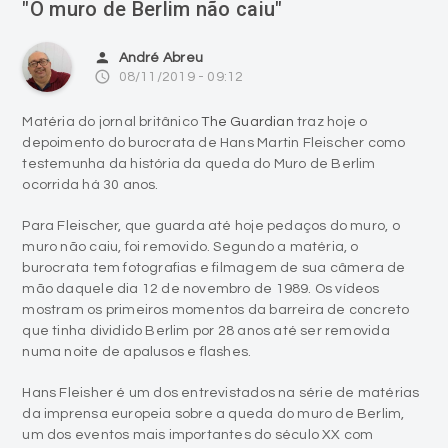
"O muro de Berlim não caiu"
person
André Abreu
access_time
08/11/2019 - 09:12
Matéria do jornal britânico
The Guardian
traz hoje o
depoimento do burocrata de Hans Martin Fleischer como
testemunha da história da queda do Muro de Berlim
ocorrida há 30 anos.
Para Fleischer, que guarda até hoje pedaços do muro, o
muro não caiu, foi removido. Segundo a matéria, o
burocrata tem fotografias e filmagem de sua câmera de
mão daquele dia 12 de novembro de 1989. Os vídeos
mostram os primeiros momentos da barreira de concreto
que tinha dividido Berlim por 28 anos até ser removida
numa noite de apalusos e flashes.
Hans Fleisher é um dos entrevistados na série de matérias
da imprensa europeia sobre a queda do muro de Berlim,
um dos eventos mais importantes do século XX com