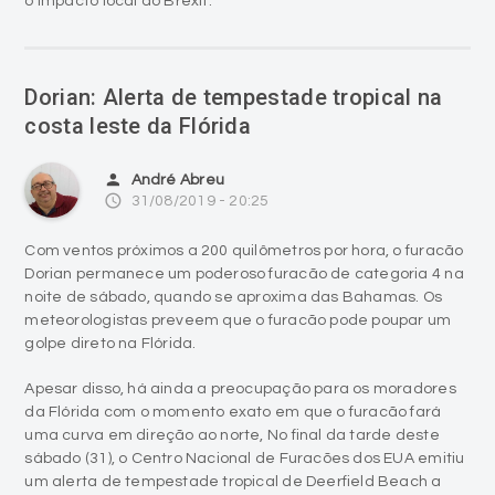
o impacto local do Brexit.
Dorian: Alerta de tempestade tropical na
costa leste da Flórida
person
André Abreu
access_time
31/08/2019 - 20:25
Com ventos próximos a 200 quilômetros por hora, o furacão
Dorian permanece um poderoso furacão de categoria 4 na
noite de sábado, quando se aproxima das Bahamas. Os
meteorologistas preveem que o furacão pode poupar um
golpe direto na Flórida.
Apesar disso, há ainda a preocupação para os moradores
da Flórida com o momento exato em que o furacão fará
uma curva em direção ao norte, No final da tarde deste
sábado (31), o Centro Nacional de Furacões dos EUA emitiu
um alerta de tempestade tropical de Deerfield Beach a