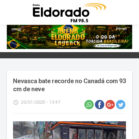
Nevasca bate recorde no Canadá com 93
cm de neve
access_time
20/01/2020 - 13:47