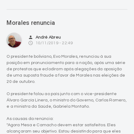
Morales renuncia
person
André Abreu
access_time
10/11/2019 - 22:49
O presidente boliviano, Evo Morales, renunciou à sua
posição em pronunciamento para a nação, após uma série
de protestos que eclodiram após alegações da oposição
de uma suposta fraude a favor de Morales nas eleições de
20 de outubro.
O presidente falou ao país junto com o vice-presidente
Álvaro García Linera, o ministro do Governo, Carlos Romero,
e a ministra da Saúde, Gabriela Montaño.
As causas da renúncia:
"Agora Mesa e Camacho devem estar satisfeitos. Eles
alcançaram seu objetivo. Estou desistindo para que eles