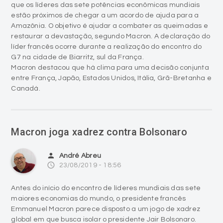
que os líderes das sete potências econômicas mundiais
estão próximos de chegar a um acordo de ajuda para a
Amazônia. O objetivo é ajudar a combater as queimadas e
restaurar a devastação, segundo Macron. A declaração do
líder francês ocorre durante a realização do encontro do
G7 na cidade de Biarritz, sul da França.
Macron destacou que há clima para uma decisão conjunta
entre França, Japão, Estados Unidos, Itália, Grã-Bretanha e
Canadá.
Macron joga xadrez contra Bolsonaro
person
André Abreu
access_time
23/08/2019 - 18:56
Antes do início do encontro de líderes mundiais das sete
maiores economias do mundo, o presidente francês
Emmanuel Macron parece disposto a um jogo de xadrez
global em que busca isolar o presidente Jair Bolsonaro.