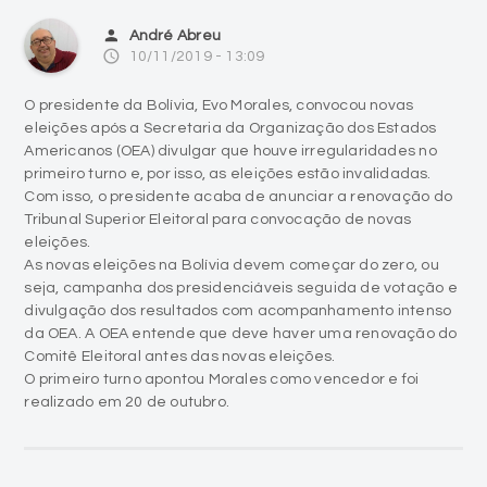
person
André Abreu
access_time
10/11/2019 - 13:09
O presidente da Bolívia, Evo Morales, convocou novas
eleições após a Secretaria da Organização dos Estados
Americanos (OEA) divulgar que houve irregularidades no
primeiro turno e, por isso, as eleições estão invalidadas.
Com isso, o presidente acaba de anunciar a renovação do
Tribunal Superior Eleitoral para convocação de novas
eleições.
As novas eleições na Bolívia devem começar do zero, ou
seja, campanha dos presidenciáveis seguida de votação e
divulgação dos resultados com acompanhamento intenso
da OEA. A OEA entende que deve haver uma renovação do
Comitê Eleitoral antes das novas eleições.
O primeiro turno apontou Morales como vencedor e foi
realizado em 20 de outubro.