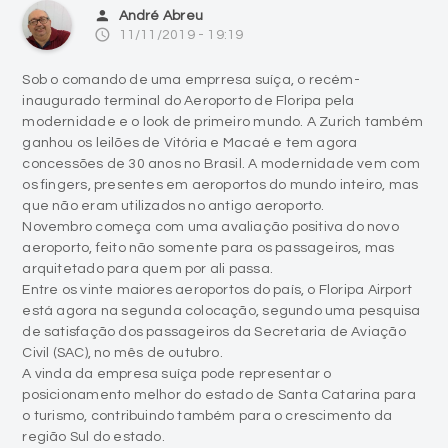
person
André Abreu
access_time
11/11/2019 - 19:19
Sob o comando de uma emprresa suíça, o recém-
inaugurado terminal do Aeroporto de Floripa pela
modernidade e o look de primeiro mundo. A Zurich também
ganhou os leilões de Vitória e Macaé e tem agora
concessões de 30 anos no Brasil. A modernidade vem com
os fingers, presentes em aeroportos do mundo inteiro, mas
que não eram utilizados no antigo aeroporto.
Novembro começa com uma avaliação positiva do novo
aeroporto, feito não somente para os passageiros, mas
arquitetado para quem por ali passa.
Entre os vinte maiores aeroportos do país, o Floripa Airport
está agora na segunda colocação, segundo uma pesquisa
de satisfação dos passageiros da Secretaria de Aviação
Civil (SAC), no mês de outubro.
A vinda da empresa suíça pode representar o
posicionamento melhor do estado de Santa Catarina para
o turismo, contribuindo também para o crescimento da
região Sul do estado.