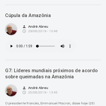
Cúpula da Amazônia
person
André Abreu
access_time
29/08/2019 - 10:46
G7: Líderes mundiais próximos de acordo
sobre queimadas na Amazônia
person
André Abreu
access_time
25/08/2019 - 13:45
O presidente francês, Emmanuel Macron, disse hoje (25)