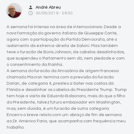
person
André Abreu
access_time
30/08/2019 - 08:50
A semana foi intensa na área de internacionais. Desde a
nova formação do governo italiano de Giuseppe Conte,
agora com a participação do Partido Democrata, até o
isolamento da extrema-direita de Salvini. Mas também
teve o furacão de Boris Johnson, de cabelos desalinhados,
que suspendeu o Parlamento sem dó, nem piedade e com
o consentimento da Rainha.
A semana do furacão da Amazônia de origem francesa
chamado Macron termina com a previsão do furacão
Dorian, de categoria 4, prestes a bater nas costas da
Flórida e desalinhar os cabelos do Presidente Trump. Trump
tem hoje a visita de Eduardo Bolsonaro, mais do que o filho
do Presidente, talvez futuro embaixador em Washington,
mas, sem dúvida, é um furacão de outra categoria.
Encerro o breve relato com um abraço de fim de semana
ao Dr. Américo Faria, que acompanha com frequência meu
trabalho.