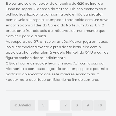
Bolsonaro saiu vencedor do encontro do G20 no final de
junho no Japão. O acordo do Mercosul (bloco econômico e
político hostilizado na campanha pelo então candidato)
com a União Europeia. Trump saiu fortalecido com um novo
encontro com o líder da Coreia do Norte, Kim Jong-Un. O
presidente francês saiu de mãos vazias, num mundo que
caminha para a direita.
Às vésperas do G7, em solo francês, Macron joga em casa.
Isola internacionalmente o presidente brasileiro com o
apoio da chanceler alemã Angela Merkel, da ONU e outras
figuras conhecidas mundialmente.
O Brasil corre o risco de levar um novo 7x1 com apoio da
Alemanha e sem estar jogando em campo, pois o país não
participa do encontro das sete maiores economias. O
xeque-mate acontece em Biarritz no fim de semana.
Anterior
5
6
7
8
9
10