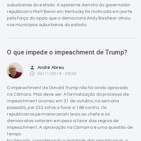
suburbanas do estado. A aparente derrota do governador
republicano Matt Bevin em Kentucky foi motivada em parte
pela força do apoio que o democrata Andy Beshear atraiu
nos municípios suburbanos do estado.
O que impede o impeachment de Trump?
person
André Abreu
access_time
05/11/2019 - 08:50
O impeachment de Donald Trump não foi ainda aprovado
na Câmara. Mas deve ser. A formalização do processo de
impeachment ocorreu em 31 de outubro, na semana
passada, por 232 votos a favor e 196 contra. Os
republicanos permaneceram leais ao chefe e os
democratas votaram em peso a favor das regras de
impeachment. A aprovação na Câmarra é uma questão de
tempo.
No Senado, considerando a lealdade dos republicanos, o