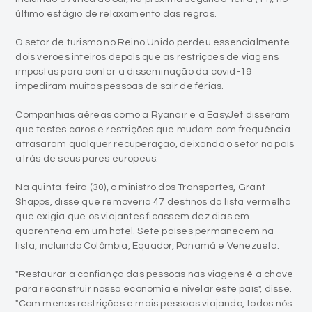
último estágio de relaxamento das regras.
O setor de turismo no Reino Unido perdeu essencialmente
dois verões inteiros depois que as restrições de viagens
impostas para conter a disseminação da covid-19
impediram muitas pessoas de sair de férias.
Companhias aéreas como a Ryanair e a EasyJet disseram
que testes caros e restrições que mudam com frequência
atrasaram qualquer recuperação, deixando o setor no país
atrás de seus pares europeus.
Na quinta-feira (30), o ministro dos Transportes, Grant
Shapps, disse que removeria 47 destinos da lista vermelha
que exigia que os viajantes ficassem dez dias em
quarentena em um hotel. Sete países permanecem na
lista, incluindo Colômbia, Equador, Panamá e Venezuela.
"Restaurar a confiança das pessoas nas viagens é a chave
para reconstruir nossa economia e nivelar este país", disse.
"Com menos restrições e mais pessoas viajando, todos nós