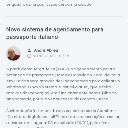
enquanto as forças russas cercam a cidade.
Novo sistema de agendamento para
passaporte italiano
person
André Abreu
access_time
01/02/2022 - 07:15
A partir desta terça-feira (01/02), o agendamento para a
obtenção de passaporte junto ao Consulado Geral da Itália
em Curitiba será através de videochamada pelo aplicativo
Whatsapp. O novo sistema substitui o atual, que é feito
através do Prenot@mi, em funcionamento desde julho do
ano passado, por sua vez sucessor do Prenota Online.
A informação foi fornecida aos conselheiros do Comites –
‘Comitato degli Italiani all’Estero’ da circunscrição consular,
reunidos em Laguna-SC no sábado (29/01), pelo cônsul