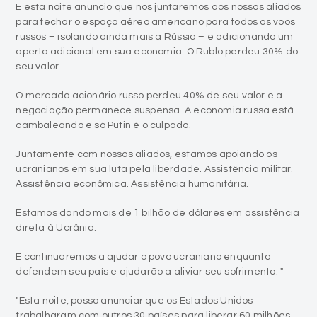
E esta noite anuncio que nos juntaremos aos nossos aliados
para fechar o espaço aéreo americano para todos os voos
russos – isolando ainda mais a Rússia – e adicionando um
aperto adicional em sua economia. O Rublo perdeu 30% do
seu valor.
O mercado acionário russo perdeu 40% de seu valor e a
negociação permanece suspensa. A economia russa está
cambaleando e só Putin é o culpado.
Juntamente com nossos aliados, estamos apoiando os
ucranianos em sua luta pela liberdade. Assistência militar.
Assistência econômica. Assistência humanitária.
Estamos dando mais de 1 bilhão de dólares em assistência
direta à Ucrânia.
E continuaremos a ajudar o povo ucraniano enquanto
defendem seu país e ajudarão a aliviar seu sofrimento. "
"Esta noite, posso anunciar que os Estados Unidos
trabalharam com outros 30 países para liberar 60 milhões