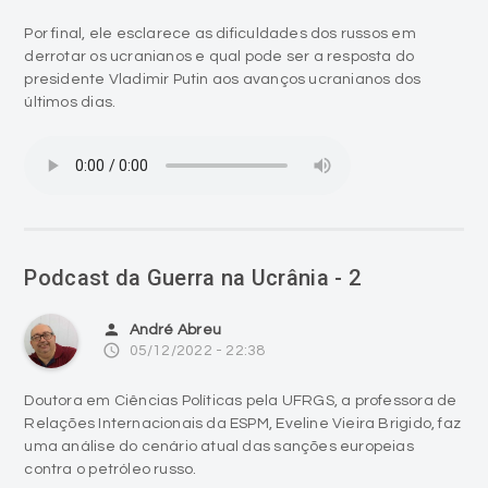
Por final, ele esclarece as dificuldades dos russos em
derrotar os ucranianos e qual pode ser a resposta do
presidente Vladimir Putin aos avanços ucranianos dos
últimos dias.
Podcast da Guerra na Ucrânia - 2
person
André Abreu
access_time
05/12/2022 - 22:38
Doutora em Ciências Políticas pela UFRGS, a professora de
Relações Internacionais da ESPM, Eveline Vieira Brigido, faz
uma análise do cenário atual das sanções europeias
contra o petróleo russo.