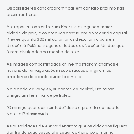
Os dois líderes concordaram ficar em contato próximo nas
próximas horas.
As tropas russas entraram Kharkiv, a segunda maior
cidade do país, e os ataques continuam ao redor da capital
Kiev enquanto 368 mil ucranianos deixaram o país em
direção à Polônia, segundo dados das Nações Unidas que
foram divulgados na manhã de hoje.
As images compartilhadas online mostraram chamas e
nuvens de fumaça após mísseis russos atingirem os
arredores da cidade durante a noite.
Na cidade de Vasylkiv, sudoeste da capital, um míssel
atingiu um terminal de petróleo.
"O inimigo quer destruir tudo," disse a prefeita da cidade,
Natalia Balasinovich.
As autoridades de Kiev ordenaram que os cidadãos fiquem
dentro de suas casas até segunda-feira pela manhã