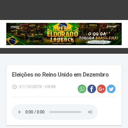
Eleições no Reino Unido em Dezembro
access_time
31/10/2019 - 09:46