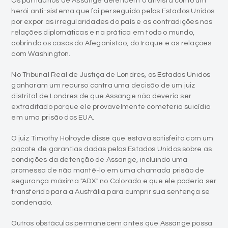
Os partidários de Assange defendem o ativista como um
herói anti-sistema que foi perseguido pelos Estados Unidos
por expor as irregularidades do país e as contradições nas
relações diplomáticas e na prática em todo o mundo,
cobrindo os casos do Afeganistão, do Iraque e as relações
com Washington.
No Tribunal Real de Justiça de Londres, os Estados Unidos
ganharam um recurso contra uma decisão de um juiz
distrital de Londres de que Assange não deveria ser
extraditado porque ele provavelmente cometeria suicídio
em uma prisão dos EUA.
O juiz Timothy Holroyde disse que estava satisfeito com um
pacote de garantias dadas pelos Estados Unidos sobre as
condições da detenção de Assange, incluindo uma
promessa de não mantê-lo em uma chamada prisão de
segurança máxima "ADX" no Colorado e que ele poderia ser
transferido para a Austrália para cumprir sua sentença se
condenado.
Outros obstáculos permanecem antes que Assange possa