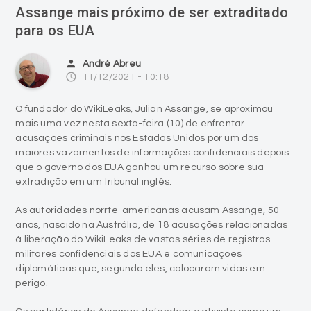
Assange mais próximo de ser extraditado
para os EUA
person
André Abreu
access_time
11/12/2021 - 10:18
O fundador do WikiLeaks, Julian Assange, se aproximou
mais uma vez nesta sexta-feira (10) de enfrentar
acusações criminais nos Estados Unidos por um dos
maiores vazamentos de informações confidenciais depois
que o governo dos EUA ganhou um recurso sobre sua
extradição em um tribunal inglês.
As autoridades norrte-americanas acusam Assange, 50
anos, nascido na Austrália, de 18 acusações relacionadas
à liberação do WikiLeaks de vastas séries de registros
militares confidenciais dos EUA e comunicações
diplomáticas que, segundo eles, colocaram vidas em
perigo.