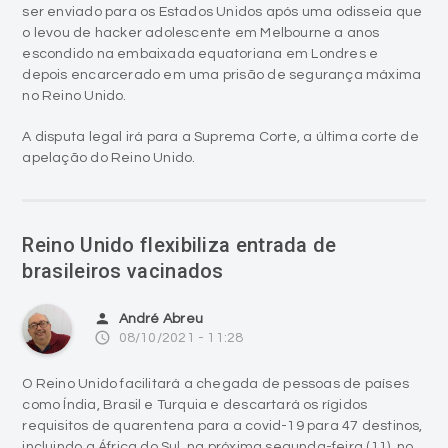
ser enviado para os Estados Unidos após uma odisseia que
o levou de hacker adolescente em Melbourne a anos
escondido na embaixada equatoriana em Londres e
depois encarcerado em uma prisão de segurança máxima
no Reino Unido.
A disputa legal irá para a Suprema Corte, a última corte de
apelação do Reino Unido.
Reino Unido flexibiliza entrada de
brasileiros vacinados
person
André Abreu
access_time
08/10/2021 - 11:28
O Reino Unido facilitará a chegada de pessoas de países
como Índia, Brasil e Turquia e descartará os rígidos
requisitos de quarentena para a covid-19 para 47 destinos,
incluindo a África do Sul, na próxima segunda-feira (11), no