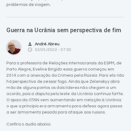
problemas de viagem.
Guerra na Ucrânia sem perspectiva de fim
person
André Abreu
access_time
03/05/2022 - 07:30
Para a professora de Relações Internacionais da ESPM, de
Porto Alegre, Eveline Brígido essa guerra começou em
2014 com a anexação da Crimeia pela Rússia. Para ela não
há perspectiva de cessar fogo. Ainda que Zelenskyy abra
mão de alguns pontos os dois líderes não chegam a um
acordo, pois a disputa pelo leste da Ucrânia continua fortte.
O apoio da OTAN vem aumentando em rrelação à Ucrânia:
o que a princípio era armamento para defesa agora passa
a ser armamento pesado para ataque aos russos.
Confira o áudio abaixo.