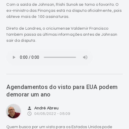
Com a saída de Johnson, Rishi Sunak se torna o favorito. O
ex-ministro das Finanças está na disputa oficialmente, pois
obteve mais de 100 assinaturas.
Direto de Londres, o criciumense Valdemir Francisco
também passa as últimas informações antes de Johnson
sair da disputa.
Agendamentos do visto para EUA podem
demorar um ano
person
André Abreu
access_time
04/08/2022 - 08:09
Quem busca por um visto para os Estados Unidos pode