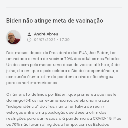
Biden não atinge meta de vacinação
person
André Abreu
access_time
04/07/2021 - 17:39
Dois meses depois do Presidente dos EUA, Joe Biden, ter
anunciado a meta de vacinar 70% dos adultos nos Estados
Unidos com pelo menos uma dose da vacina até hoje, 4 de
julho, dia em que o país celebra o Dia da Independência, a
conclusão é uma: o fim da pandemia ainda não chegou
para os norte-americanos.
O número foi definido por Biden, que prometeu que neste
domingo (04) os norte-americanos celebrariam a sua
“independência” do vírus, numa tentativa de reunir
esforços entre uma população que deseja o fim das
restrições para dar resposta à pandemia da COVID-19. Mas
os 70% não foram atingidos a tempo, com os Estados