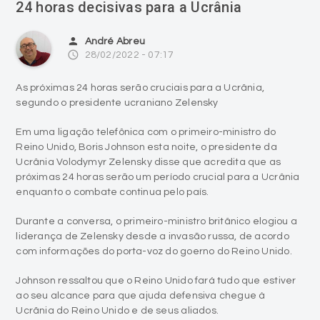
24 horas decisivas para a Ucrânia
person
André Abreu
access_time
28/02/2022 - 07:17
As próximas 24 horas serão cruciais para a Ucrânia,
segundo o presidente ucraniano Zelensky
Em uma ligação telefônica com o primeiro-ministro do
Reino Unido, Boris Johnson esta noite, o presidente da
Ucrânia Volodymyr Zelensky disse que acredita que as
próximas 24 horas serão um período crucial para a Ucrânia
enquanto o combate continua pelo país.
Durante a conversa, o primeiro-ministro britânico elogiou a
liderança de Zelensky desde a invasão russa, de acordo
com informações do porta-voz do goerno do Reino Unido.
Johnson ressaltou que o Reino Unido fará tudo que estiver
ao seu alcance para que ajuda defensiva chegue à
Ucrânia do Reino Unido e de seus aliados.