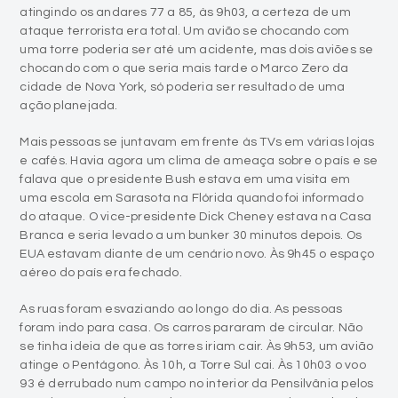
atingindo os andares 77 a 85, às 9h03, a certeza de um
ataque terrorista era total. Um avião se chocando com
uma torre poderia ser até um acidente, mas dois aviões se
chocando com o que seria mais tarde o Marco Zero da
cidade de Nova York, só poderia ser resultado de uma
ação planejada.
Mais pessoas se juntavam em frente às TVs em várias lojas
e cafés. Havia agora um clima de ameaça sobre o país e se
falava que o presidente Bush estava em uma visita em
uma escola em Sarasota na Flórida quando foi informado
do ataque. O vice-presidente Dick Cheney estava na Casa
Branca e seria levado a um bunker 30 minutos depois. Os
EUA estavam diante de um cenário novo. Às 9h45 o espaço
aéreo do país era fechado.
As ruas foram esvaziando ao longo do dia. As pessoas
foram indo para casa. Os carros pararam de circular. Não
se tinha ideia de que as torres iriam cair. Às 9h53, um avião
atinge o Pentágono. Às 10h, a Torre Sul cai. Às 10h03 o voo
93 é derrubado num campo no interior da Pensilvânia pelos