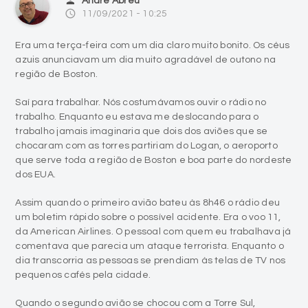
person
André Abreu
access_time
11/09/2021 - 10:25
Era uma terça-feira com um dia claro muito bonito. Os céus
azuis anunciavam um dia muito agradável de outono na
região de Boston.
Saí para trabalhar. Nós costumávamos ouvir o rádio no
trabalho. Enquanto eu estava me deslocando para o
trabalho jamais imaginaria que dois dos aviões que se
chocaram com as torres partiriam do Logan, o aeroporto
que serve toda a região de Boston e boa parte do nordeste
dos EUA.
Assim quando o primeiro avião bateu às 8h46 o rádio deu
um boletim rápido sobre o possível acidente. Era o voo 11,
da American Airlines. O pessoal com quem eu trabalhava já
comentava que parecia um ataque terrorista. Enquanto o
dia transcorria as pessoas se prendiam às telas de TV nos
pequenos cafés pela cidade.
Quando o segundo avião se chocou com a Torre Sul,