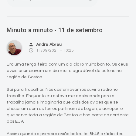
Minuto a minuto - 11 de setembro
person
André Abreu
access_time
11/09/2021 - 10:25
Era uma terça-feira com um dia claro muito bonito. Os céus
azuis anunciavam um dia muito agradável de outono na
região de Boston.
Saí para trabalhar. Nós costumávamos ouvir o rádio no
trabalho. Enquanto eu estava me deslocando para o
trabalho jamais imaginaria que dois dos aviões que se
chocaram com as torres partiriam do Logan, o aeroporto
que serve toda a região de Boston e boa parte do nordeste
dos EUA.
Assim quando o primeiro avião bateu às 8h46 o rádio deu