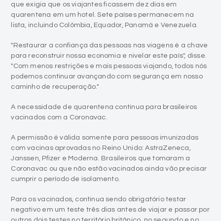
que exigia que os viajantes ficassem dez dias em
quarentena em um hotel. Sete países permanecem na
lista, incluindo Colômbia, Equador, Panamá e Venezuela.
"Restaurar a confiança das pessoas nas viagens é a chave
para reconstruir nossa economia e nivelar este país", disse.
"Com menos restrições e mais pessoas viajando, todos nós
podemos continuar avançando com segurança em nosso
caminho de recuperação."
A necessidade de quarentena continua para brasileiros
vacinados com a Coronavac.
A permissão é válida somente para pessoas imunizadas
com vacinas aprovadas no Reino Unido: AstraZeneca,
Janssen, Pfizer e Moderna. Brasileiros que tomaram a
Coronavac ou que não estão vacinados ainda vão precisar
cumprir o período de isolamento.
Para os vacinados, continua sendo obrigatório testar
negativo em um teste três dias antes de viajar e passar por
outros dois testes no território britânico, no segundo e no