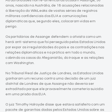
As autoridades norrte-americanas acusam Assange, 50
anos, nascido na Austrália, de 18 acusações relacionadas
à liberação do WikiLeaks de vastas séries de registros
militares confidenciais dos EUA e comunicações
diplomáticas que, segundo eles, colocaram vidas em
perigo.
Os partidários de Assange defendem o ativista como um
herói anti-sistema que foi perseguido pelos Estados Unidos
por expor as irregularidades do país e as contradições nas
relações diplomáticas e na prática em todo o mundo,
cobrindo os casos do Afeganistão, do Iraque e as relações
com Washington.
No Tribunal Real de Justiça de Londres, os Estados Unidos
ganharam um recurso contra uma decisão de um juiz
distrital de Londres de que Assange não deveria ser
extraditado porque ele provavelmente cometeria suicídio
em uma prisão dos EUA.
O juiz Timothy Holroyde disse que estava satisfeito com um
pacote de garantias dadas pelos Estados Unidos sobre as