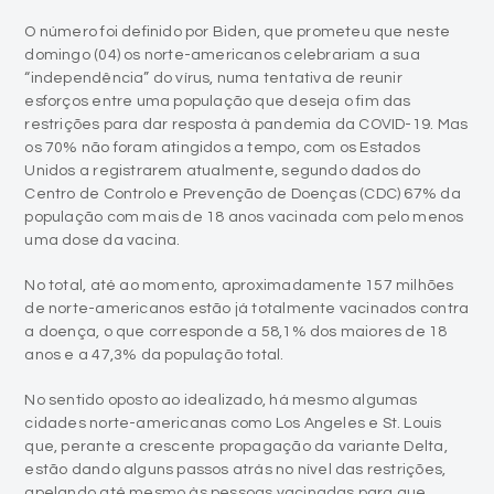
O número foi definido por Biden, que prometeu que neste
domingo (04) os norte-americanos celebrariam a sua
“independência” do vírus, numa tentativa de reunir
esforços entre uma população que deseja o fim das
restrições para dar resposta à pandemia da COVID-19. Mas
os 70% não foram atingidos a tempo, com os Estados
Unidos a registrarem atualmente, segundo dados do
Centro de Controlo e Prevenção de Doenças (CDC) 67% da
população com mais de 18 anos vacinada com pelo menos
uma dose da vacina.
No total, até ao momento, aproximadamente 157 milhões
de norte-americanos estão já totalmente vacinados contra
a doença, o que corresponde a 58,1% dos maiores de 18
anos e a 47,3% da população total.
No sentido oposto ao idealizado, há mesmo algumas
cidades norte-americanas como Los Angeles e St. Louis
que, perante a crescente propagação da variante Delta,
estão dando alguns passos atrás no nível das restrições,
apelando até mesmo às pessoas vacinadas para que