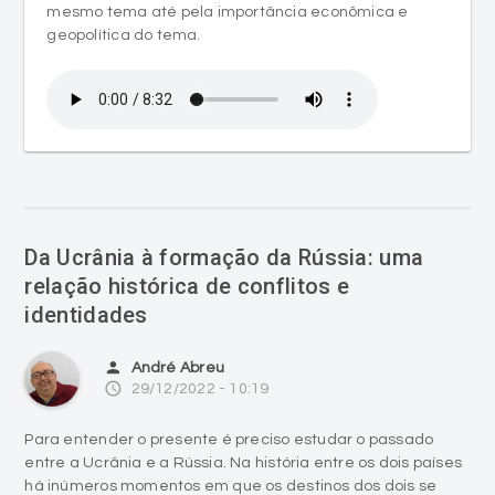
mesmo tema até pela importância econômica e
geopolítica do tema.
Da Ucrânia à formação da Rússia: uma
relação histórica de conflitos e
identidades
person
André Abreu
access_time
29/12/2022 - 10:19
Para entender o presente é preciso estudar o passado
entre a Ucrânia e a Rússia. Na história entre os dois países
há inúmeros momentos em que os destinos dos dois se