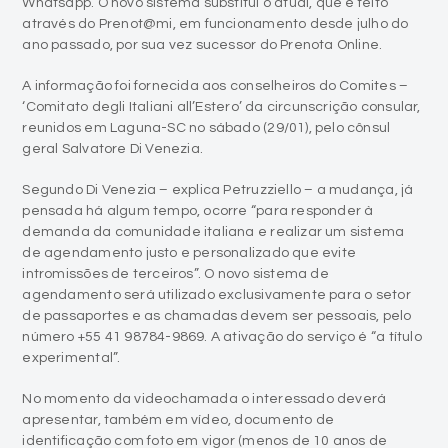
Whatsapp. O novo sistema substitui o atual, que é feito
através do Prenot@mi, em funcionamento desde julho do
ano passado, por sua vez sucessor do Prenota Online.
A informação foi fornecida aos conselheiros do Comites –
‘Comitato degli Italiani all’Estero’ da circunscrição consular,
reunidos em Laguna-SC no sábado (29/01), pelo cônsul
geral Salvatore Di Venezia.
Segundo Di Venezia – explica Petruzziello – a mudança, já
pensada há algum tempo, ocorre “para responder à
demanda da comunidade italiana e realizar um sistema
de agendamento justo e personalizado que evite
intromissões de terceiros”. O novo sistema de
agendamento será utilizado exclusivamente para o setor
de passaportes e as chamadas devem ser pessoais, pelo
número +55 41 98784-9869. A ativação do serviço é “a título
experimental”.
No momento da videochamada o interessado deverá
apresentar, também em vídeo, documento de
identificação com foto em vigor (menos de 10 anos de