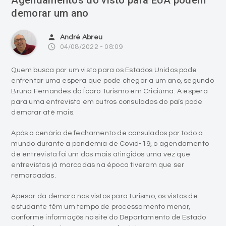
demorar um ano
person
André Abreu
access_time
04/08/2022 - 08:09
Quem busca por um visto para os Estados Unidos pode
enfrentar uma espera que pode chegar a um ano, segundo
Bruna Fernandes da Ícaro Turismo em Criciúma. A espera
para uma entrevista em outros consulados do país pode
demorar até mais.
Após o cenário de fechamento de consulados por todo o
mundo durante a pandemia de Covid-19, o agendamento
de entrevista foi um dos mais atingidos uma vez que
entrevistas já marcadas na época tiveram que ser
remarcadas.
Apesar da demora nos vistos para turismo, os vistos de
estudante têm um tempo de processamento menor,
conforme informaçõs no site do Departamento de Estado