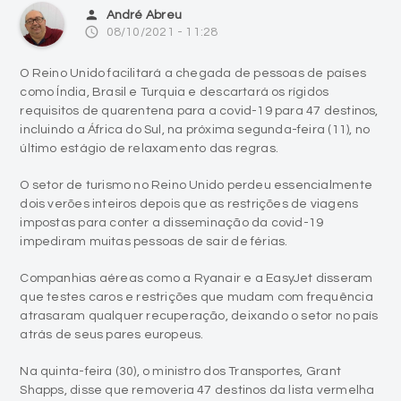
person
André Abreu
access_time
08/10/2021 - 11:28
O Reino Unido facilitará a chegada de pessoas de países
como Índia, Brasil e Turquia e descartará os rígidos
requisitos de quarentena para a covid-19 para 47 destinos,
incluindo a África do Sul, na próxima segunda-feira (11), no
último estágio de relaxamento das regras.
O setor de turismo no Reino Unido perdeu essencialmente
dois verões inteiros depois que as restrições de viagens
impostas para conter a disseminação da covid-19
impediram muitas pessoas de sair de férias.
Companhias aéreas como a Ryanair e a EasyJet disseram
que testes caros e restrições que mudam com frequência
atrasaram qualquer recuperação, deixando o setor no país
atrás de seus pares europeus.
Na quinta-feira (30), o ministro dos Transportes, Grant
Shapps, disse que removeria 47 destinos da lista vermelha