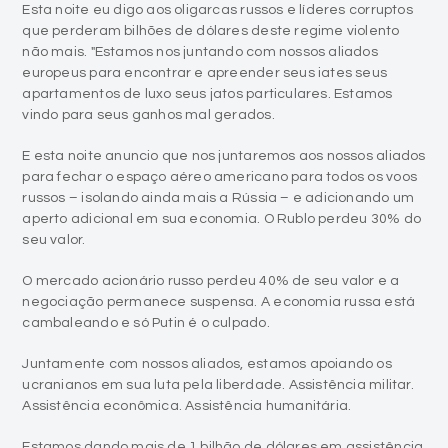
Esta noite eu digo aos oligarcas russos e líderes corruptos
que perderam bilhões de dólares deste regime violento
não mais. "Estamos nos juntando com nossos aliados
europeus para encontrar e apreender seus iates seus
apartamentos de luxo seus jatos particulares. Estamos
vindo para seus ganhos mal gerados.
E esta noite anuncio que nos juntaremos aos nossos aliados
para fechar o espaço aéreo americano para todos os voos
russos – isolando ainda mais a Rússia – e adicionando um
aperto adicional em sua economia. O Rublo perdeu 30% do
seu valor.
O mercado acionário russo perdeu 40% de seu valor e a
negociação permanece suspensa. A economia russa está
cambaleando e só Putin é o culpado.
Juntamente com nossos aliados, estamos apoiando os
ucranianos em sua luta pela liberdade. Assistência militar.
Assistência econômica. Assistência humanitária.
Estamos dando mais de 1 bilhão de dólares em assistência