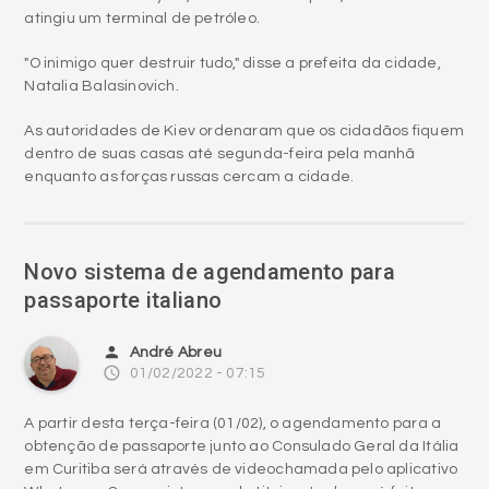
atingiu um terminal de petróleo.
"O inimigo quer destruir tudo," disse a prefeita da cidade,
Natalia Balasinovich.
As autoridades de Kiev ordenaram que os cidadãos fiquem
dentro de suas casas até segunda-feira pela manhã
enquanto as forças russas cercam a cidade.
Novo sistema de agendamento para
passaporte italiano
person
André Abreu
access_time
01/02/2022 - 07:15
A partir desta terça-feira (01/02), o agendamento para a
obtenção de passaporte junto ao Consulado Geral da Itália
em Curitiba será através de videochamada pelo aplicativo