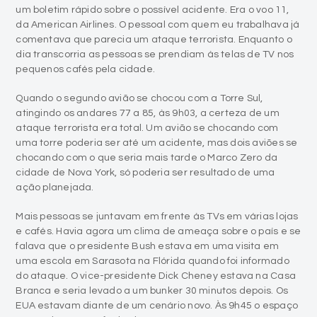
um boletim rápido sobre o possível acidente. Era o voo 11,
da American Airlines. O pessoal com quem eu trabalhava já
comentava que parecia um ataque terrorista. Enquanto o
dia transcorria as pessoas se prendiam às telas de TV nos
pequenos cafés pela cidade.
Quando o segundo avião se chocou com a Torre Sul,
atingindo os andares 77 a 85, às 9h03, a certeza de um
ataque terrorista era total. Um avião se chocando com
uma torre poderia ser até um acidente, mas dois aviões se
chocando com o que seria mais tarde o Marco Zero da
cidade de Nova York, só poderia ser resultado de uma
ação planejada.
Mais pessoas se juntavam em frente às TVs em várias lojas
e cafés. Havia agora um clima de ameaça sobre o país e se
falava que o presidente Bush estava em uma visita em
uma escola em Sarasota na Flórida quando foi informado
do ataque. O vice-presidente Dick Cheney estava na Casa
Branca e seria levado a um bunker 30 minutos depois. Os
EUA estavam diante de um cenário novo. Às 9h45 o espaço