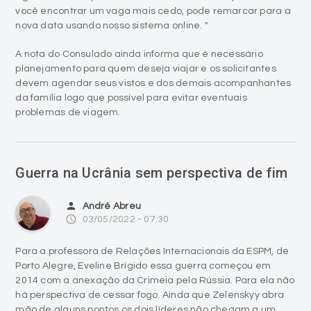
você encontrar um vaga mais cedo, pode remarcar para a
nova data usando nosso sistema online. "
A nota do Consulado ainda informa que é necessário
planejamento para quem deseja viajar e os solicitantes
devem agendar seus vistos e dos demais acompanhantes
da família logo que possível para evitar eventuais
problemas de viagem.
Guerra na Ucrânia sem perspectiva de fim
person
André Abreu
access_time
03/05/2022 - 07:30
Para a professora de Relações Internacionais da ESPM, de
Porto Alegre, Eveline Brígido essa guerra começou em
2014 com a anexação da Crimeia pela Rússia. Para ela não
há perspectiva de cessar fogo. Ainda que Zelenskyy abra
mão de alguns pontos os dois líderes não chegam a um