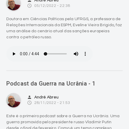
person
André Abreu
access_time
05/12/2022 - 22:38
Doutora em Ciências Políticas pela UFRGS, a professora de
Relações Internacionais da ESPM, Eveline Vieira Brigido, faz
uma análise do cenário atual das sanções europeias
contra o petróleo russo.
Podcast da Guerra na Ucrânia - 1
person
André Abreu
access_time
28/11/2022 - 21:53
Este é o primeiro podcast sobre a Guerra na Ucrânia. Uma
guerra promovida pelo presidente russo Vladimir Putin
desde o final de fevereiro. Como é um tema complexo