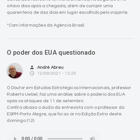
oitavo dias após a chegada, além de cumprir uma
quarentena de dez dias em lugar escolhido pelo viajante.
*Com informações da Agência Brasil.
O poder dos EUA questionado
person
André Abreu
access_time
12/09/2021 - 12:25
O Doutor em Estudos Estratégicos Internacionais, professor
Roberto Uebel, faz uma análise sobre o poderio dos EUA
após os ataques de 11 de setembro.
Confira abaixo o áudio da entrevista com o professor da
ESPM-Porto Alegre, que foi ao ar no Edição Extra deste
domingo (12).