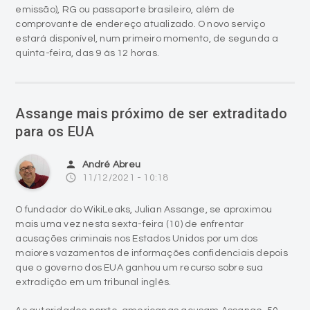
emissão), RG ou passaporte brasileiro, além de
comprovante de endereço atualizado. O novo serviço
estará disponível, num primeiro momento, de segunda a
quinta-feira, das 9 às 12 horas.
Assange mais próximo de ser extraditado
para os EUA
person
André Abreu
access_time
11/12/2021 - 10:18
O fundador do WikiLeaks, Julian Assange, se aproximou
mais uma vez nesta sexta-feira (10) de enfrentar
acusações criminais nos Estados Unidos por um dos
maiores vazamentos de informações confidenciais depois
que o governo dos EUA ganhou um recurso sobre sua
extradição em um tribunal inglês.