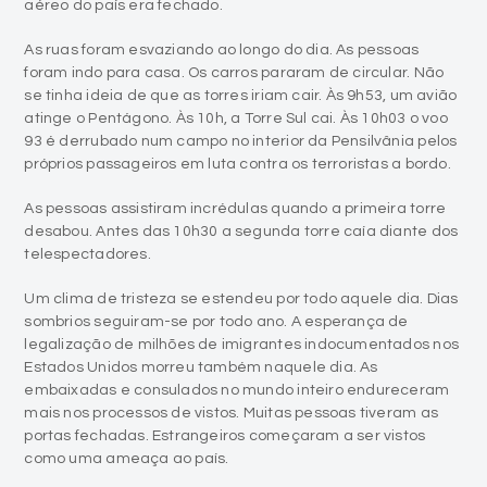
aéreo do país era fechado.
As ruas foram esvaziando ao longo do dia. As pessoas
foram indo para casa. Os carros pararam de circular. Não
se tinha ideia de que as torres iriam cair. Às 9h53, um avião
atinge o Pentágono. Às 10h, a Torre Sul cai. Às 10h03 o voo
93 é derrubado num campo no interior da Pensilvânia pelos
próprios passageiros em luta contra os terroristas a bordo.
As pessoas assistiram incrédulas quando a primeira torre
desabou. Antes das 10h30 a segunda torre caía diante dos
telespectadores.
Um clima de tristeza se estendeu por todo aquele dia. Dias
sombrios seguiram-se por todo ano. A esperança de
legalização de milhões de imigrantes indocumentados nos
Estados Unidos morreu também naquele dia. As
embaixadas e consulados no mundo inteiro endureceram
mais nos processos de vistos. Muitas pessoas tiveram as
portas fechadas. Estrangeiros começaram a ser vistos
como uma ameaça ao país.