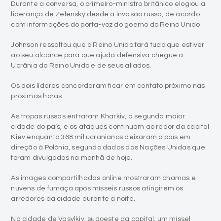
Durante a conversa, o primeiro-ministro britânico elogiou a
liderança de Zelensky desde a invasão russa, de acordo
com informações do porta-voz do goerno do Reino Unido.
Johnson ressaltou que o Reino Unido fará tudo que estiver
ao seu alcance para que ajuda defensiva chegue à
Ucrânia do Reino Unido e de seus aliados.
Os dois líderes concordaram ficar em contato próximo nas
próximas horas.
As tropas russas entraram Kharkiv, a segunda maior
cidade do país, e os ataques continuam ao redor da capital
Kiev enquanto 368 mil ucranianos deixaram o país em
direção à Polônia, segundo dados das Nações Unidas que
foram divulgados na manhã de hoje.
As images compartilhadas online mostraram chamas e
nuvens de fumaça após mísseis russos atingirem os
arredores da cidade durante a noite.
Na cidade de Vasylkiv, sudoeste da capital, um míssel