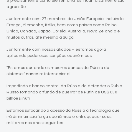
e precisamente como ele tentaria justificar falsamente sua
agressão.
Juntamente com 27 membros da União Europeia, incluindo
França, Alemanha, Itália, bem como países como Reino
Unido, Canadá, Japão, Coreia, Austrália, Nova Zelândia e
muitos outros, até mesmo a Suíça.
Juntamente com nossos aliados – estamos agora
aplicando poderosas sanções econômicas.
"Estamos cortando os maiores bancos da Rússia do
sistema financeiro internacional.
Impedindo o banco central da Rússia de defender o Rublo
Russo tornando o "fundo de guerra" de Putin de US$ 630
bilhões inútil.
Estamos sufocando o acesso da Rússia à tecnologia que
irá diminuir sua força econômica e enfraquecer seus
militares nos anos seguintes.