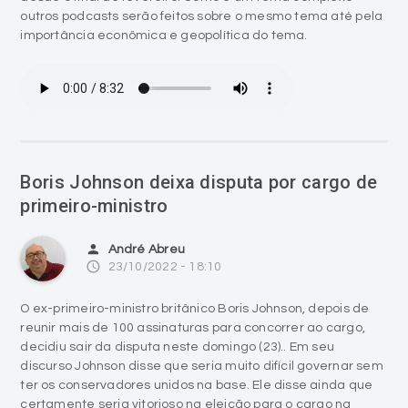
outros podcasts serão feitos sobre o mesmo tema até pela
importância econômica e geopolítica do tema.
Boris Johnson deixa disputa por cargo de
primeiro-ministro
person
André Abreu
access_time
23/10/2022 - 18:10
O ex-primeiro-ministro britânico Boris Johnson, depois de
reunir mais de 100 assinaturas para concorrer ao cargo,
decidiu sair da disputa neste domingo (23).. Em seu
discurso Johnson disse que seria muito difícil governar sem
ter os conservadores unidos na base. Ele disse ainda que
certamente seria vitorioso na eleição para o cargo na