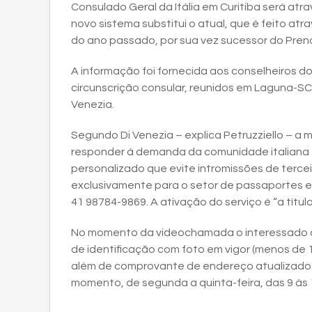
Consulado Geral da Itália em Curitiba será at
novo sistema substitui o atual, que é feito a
do ano passado, por sua vez sucessor do Preno
A informação foi fornecida aos conselheiros do C
circunscrição consular, reunidos em Laguna-SC 
Venezia.
Segundo Di Venezia – explica Petruzziello – a
responder à demanda da comunidade italiana 
personalizado que evite intromissões de terce
exclusivamente para o setor de passaportes 
41 98784-9869. A ativação do serviço é “a títul
No momento da videochamada o interessado 
de identificação com foto em vigor (menos de 1
além de comprovante de endereço atualizado. O
momento, de segunda a quinta-feira, das 9 às 