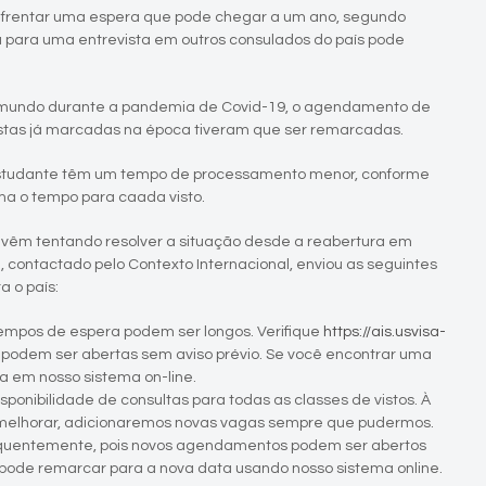
nfrentar uma espera que pode chegar a um ano, segundo
 para uma entrevista em outros consulados do país pode
o mundo durante a pandemia de Covid-19, o agendamento de
vistas já marcadas na época tiveram que ser remarcadas.
e estudante têm um tempo de processamento menor, conforme
ma o tempo para caada visto.
 vêm tentando resolver a situação desde a reabertura em
contactado pelo Contexto Internacional, enviou as seguintes
 o país:
tempos de espera podem ser longos. Verifique
https://ais.usvisa-
 podem ser abertas sem aviso prévio. Se você encontrar uma
a em nosso sistema on-line.
onibilidade de consultas para todas as classes de vistos. À
a melhorar, adicionaremos novas vagas sempre que pudermos.
quentemente, pois novos agendamentos podem ser abertos
 pode remarcar para a nova data usando nosso sistema online.