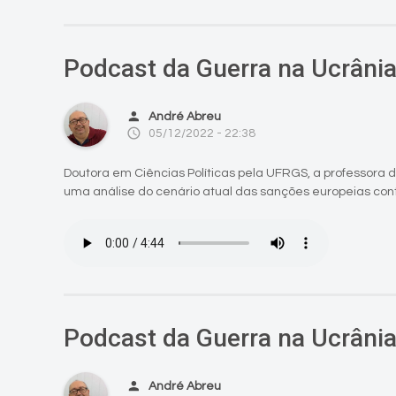
Podcast da Guerra na Ucrânia
person
André Abreu
access_time
05/12/2022 - 22:38
Doutora em Ciências Políticas pela UFRGS, a professora de
uma análise do cenário atual das sanções europeias contr
Podcast da Guerra na Ucrânia
person
André Abreu