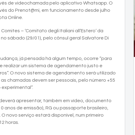
ravés de videochamada pelo aplicativo Whatsapp. O
través do Prenot@mi, em funcionamento desde julho
ta Online.
omites – ‘Comitato degli Italiani all’Estero’ da
no sábado (29/01), pelo cônsul geral Salvatore Di
 mudança, já pensada há algum tempo, ocorre “para
e realizar um sistema de agendamento justo e
iros”. O novo sistema de agendamento será utilizado
e as chamadas devem ser pessoais, pelo número +55
o experimental”.
deverá apresentar, também em vídeo, documento
0 anos de emissão), RG ou passaporte brasileiro,
 novo serviço estará disponível, num primeiro
12 horas.