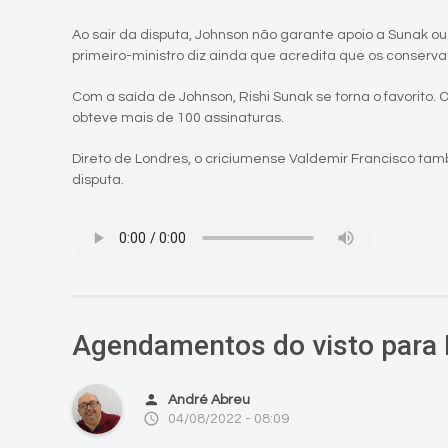
Ao sair da disputa, Johnson não garante apoio a Sunak o
primeiro-ministro diz ainda que acredita que os conse
Com a saída de Johnson, Rishi Sunak se torna o favorito. 
obteve mais de 100 assinaturas.
Direto de Londres, o criciumense Valdemir Francisco ta
disputa.
Agendamentos do visto para
person
André Abreu
access_time
04/08/2022 - 08:09