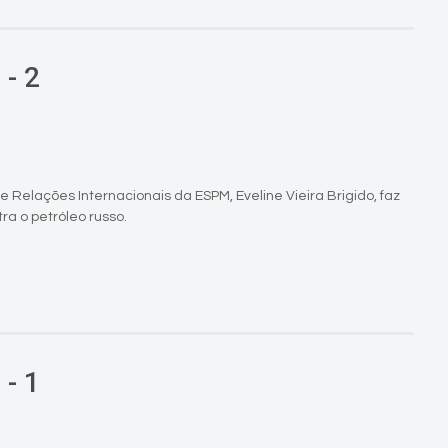
 - 2
 Relações Internacionais da ESPM, Eveline Vieira Brigido, faz
a o petróleo russo.
 - 1