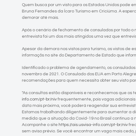
Quem busca por um visto para os Estados Unidos pode e
Bruna Fernandes da Ícaro Turismo em Criciúma. A espera
demorar até mais.
Após o cenário de fechamento de consulados por todo 
entrevista foi um dos mais atingidos uma vez que entre
Apesar da demora nos vistos para turismo, os vistos d
informaçõs no site do Departamento de Estado que infor
Identificado o problema de agendamento, os consulados
novembro de 2021. O Consulado dos EUA em Porto Alegre, 
recomendações para quem necessita obter seu visto para
"As consultas estão disponíveis e reconhecemos que os 
info.com/pt-br/niv
frequentemente, pois vagas adicionais
data mais próxima, você poderá reagendar sua entrevist
Estamos trabalhando diligentemente para aumentar a disp
medida que a situação da Covid-19 no Brasil continua 
Acompanhe o site
https://ais.usvisa-info.com/pt-br/niv
fre
sem aviso prévio. Se você encontrar um vaga mais cedo,