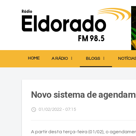
HOME
A RÁDIO
BLOGS
NOTÍCIA
Novo sistema de agendame
access_time
01/02/2022 - 07:15
A partir desta terça-feira (01/02), o agendam