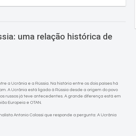
sia: uma relação histórica de
e a Ucrânia e a Rússia. Na história entre os dois países há
m. A Ucrânia está ligada à Rússia desde a origem do povo
 os russos já teve antecedentes. A grande diferença está em
nião Europeia e OTAN.
nalista Antonio Colossi que responde a pergunta: A Ucrânia