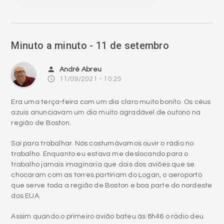
Minuto a minuto - 11 de setembro
person
André Abreu
access_time
11/09/2021 - 10:25
Era uma terça-feira com um dia claro muito bonito. Os céus
azuis anunciavam um dia muito agradável de outono na
região de Boston.
Saí para trabalhar. Nós costumávamos ouvir o rádio no
trabalho. Enquanto eu estava me deslocando para o
trabalho jamais imaginaria que dois dos aviões que se
chocaram com as torres partiriam do Logan, o aeroporto
que serve toda a região de Boston e boa parte do nordeste
dos EUA.
Assim quando o primeiro avião bateu às 8h46 o rádio deu