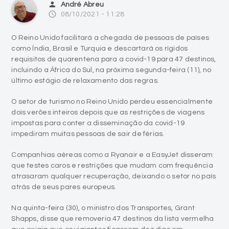
person
André Abreu
access_time
08/10/2021 - 11:28
O Reino Unido facilitará a chegada de pessoas de países
como Índia, Brasil e Turquia e descartará os rígidos
requisitos de quarentena para a covid-19 para 47 destinos,
incluindo a África do Sul, na próxima segunda-feira (11), no
último estágio de relaxamento das regras.
O setor de turismo no Reino Unido perdeu essencialmente
dois verões inteiros depois que as restrições de viagens
impostas para conter a disseminação da covid-19
impediram muitas pessoas de sair de férias.
Companhias aéreas como a Ryanair e a EasyJet disseram
que testes caros e restrições que mudam com frequência
atrasaram qualquer recuperação, deixando o setor no país
atrás de seus pares europeus.
Na quinta-feira (30), o ministro dos Transportes, Grant
Shapps, disse que removeria 47 destinos da lista vermelha