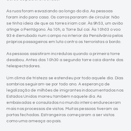
As ruas foram esvaziando ao longo do dia. As pessoas
foram indo para casa. Os carros pararam de circular. Não
se tinha ideia de que as torres iriam cair. Às 9h53, um avião
atinge o Pentágono. Às 10h, a Torre Sul cai. Às 10h03 o voo
93 é derrubado num campo no interior da Pensilvânia pelos
próprios passageiros em luta contra os terroristas a bordo.
As pessoas assistiram incrédulas quando a primeira torre
desabou. Antes das 10h30 a segunda torre caía diante dos
telespectadores.
Um clima de tristeza se estendeu por todo aquele dia. Dias
sombrios seguiram-se por todo ano. A esperança de
legalização de milhões de imigrantes indocumentados nos
Estados Unidos morreu também naquele dia. As
embaixadas e consulados no mundo inteiro endureceram
mais nos processos de vistos. Muitas pessoas tiveram as
portas fechadas. Estrangeiros começaram a ser vistos
como uma ameaça ao país.