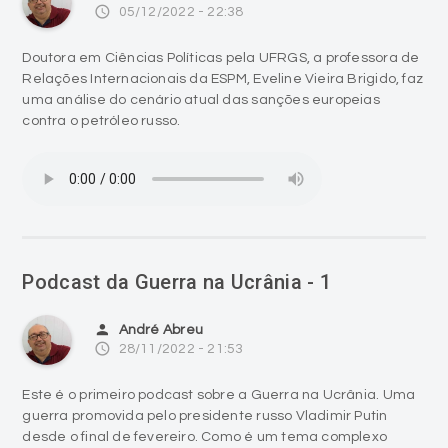
access_time
05/12/2022 - 22:38
Doutora em Ciências Políticas pela UFRGS, a professora de
Relações Internacionais da ESPM, Eveline Vieira Brigido, faz
uma análise do cenário atual das sanções europeias
contra o petróleo russo.
Podcast da Guerra na Ucrânia - 1
person
André Abreu
access_time
28/11/2022 - 21:53
Este é o primeiro podcast sobre a Guerra na Ucrânia. Uma
guerra promovida pelo presidente russo Vladimir Putin
desde o final de fevereiro. Como é um tema complexo