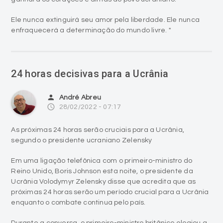
Ele nunca extinguirá seu amor pela liberdade. Ele nunca
enfraquecerá a determinação do mundo livre. "
24 horas decisivas para a Ucrânia
person
André Abreu
access_time
28/02/2022 - 07:17
As próximas 24 horas serão cruciais para a Ucrânia,
segundo o presidente ucraniano Zelensky
Em uma ligação telefônica com o primeiro-ministro do
Reino Unido, Boris Johnson esta noite, o presidente da
Ucrânia Volodymyr Zelensky disse que acredita que as
próximas 24 horas serão um período crucial para a Ucrânia
enquanto o combate continua pelo país.
Durante a conversa, o primeiro-ministro britânico elogiou a