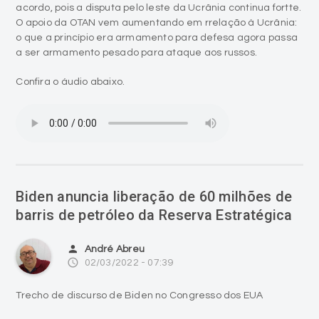
acordo, pois a disputa pelo leste da Ucrânia continua fortte.
O apoio da OTAN vem aumentando em rrelação à Ucrânia:
o que a princípio era armamento para defesa agora passa
a ser armamento pesado para ataque aos russos.
Confira o áudio abaixo.
Biden anuncia liberação de 60 milhões de
barris de petróleo da Reserva Estratégica
person
André Abreu
access_time
02/03/2022 - 07:39
Trecho de discurso de Biden no Congresso dos EUA