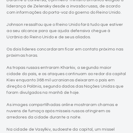
liderança de Zelensky desde a invasão russa, de acordo
com informações do porta-voz do goerno do Reino Unido.
Johnson ressaltou que o Reino Unido fará tudo que estiver
ao seu alcance para que ajuda defensiva chegue à
Ucrânia do Reino Unido e de seus aliados.
Os dois líderes concordaram ficar em contato próximo nas
próximas horas.
As tropas russas entraram Kharkiv, a segunda maior
cidade do país, e os ataques continuam ao redor da capital
Kiev enquanto 368 mil ucranianos deixaram o país em
direção à Polônia, segundo dados das Nações Unidas que
foram divulgados na manhã de hoje.
As images compartilhadas online mostraram chamas e
nuvens de fumaça após mísseis russos atingirem os
arredores da cidade durante a noite.
Na cidade de Vasylkiv, sudoeste da capital, um míssel