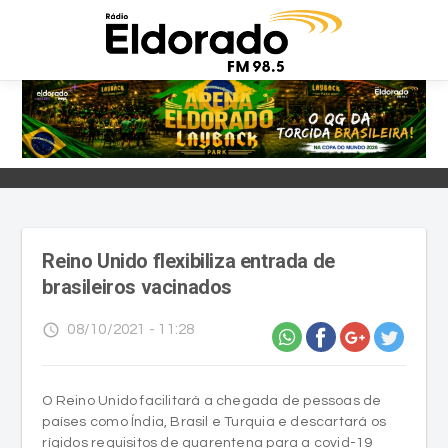
Reino Unido flexibiliza entrada de
brasileiros vacinados
access_time
08/10/2021 - 11:28
O Reino Unido facilitará a chegada de pessoas de
países como Índia, Brasil e Turquia e descartará os
rígidos requisitos de quarentena para a covid-19