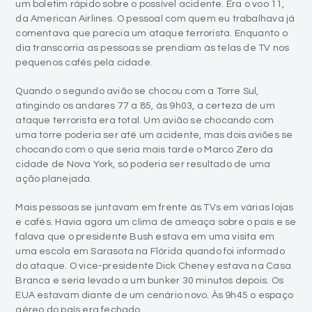
um boletim rápido sobre o possível acidente. Era o voo 11,
da American Airlines. O pessoal com quem eu trabalhava já
comentava que parecia um ataque terrorista. Enquanto o
dia transcorria as pessoas se prendiam às telas de TV nos
pequenos cafés pela cidade.
Quando o segundo avião se chocou com a Torre Sul,
atingindo os andares 77 a 85, às 9h03, a certeza de um
ataque terrorista era total. Um avião se chocando com
uma torre poderia ser até um acidente, mas dois aviões se
chocando com o que seria mais tarde o Marco Zero da
cidade de Nova York, só poderia ser resultado de uma
ação planejada.
Mais pessoas se juntavam em frente às TVs em várias lojas
e cafés. Havia agora um clima de ameaça sobre o país e se
falava que o presidente Bush estava em uma visita em
uma escola em Sarasota na Flórida quando foi informado
do ataque. O vice-presidente Dick Cheney estava na Casa
Branca e seria levado a um bunker 30 minutos depois. Os
EUA estavam diante de um cenário novo. Às 9h45 o espaço
aéreo do país era fechado.