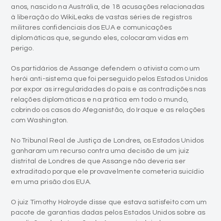
anos, nascido na Austrália, de 18 acusações relacionadas
à liberação do WikiLeaks de vastas séries de registros
militares confidenciais dos EUA e comunicações
diplomáticas que, segundo eles, colocaram vidas em
perigo.
Os partidários de Assange defendem o ativista como um
herói anti-sistema que foi perseguido pelos Estados Unidos
por expor as irregularidades do país e as contradições nas
relações diplomáticas e na prática em todo o mundo,
cobrindo os casos do Afeganistão, do Iraque e as relações
com Washington.
No Tribunal Real de Justiça de Londres, os Estados Unidos
ganharam um recurso contra uma decisão de um juiz
distrital de Londres de que Assange não deveria ser
extraditado porque ele provavelmente cometeria suicídio
em uma prisão dos EUA.
O juiz Timothy Holroyde disse que estava satisfeito com um
pacote de garantias dadas pelos Estados Unidos sobre as