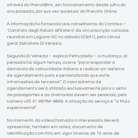
através do Prenot@mi, em funcionamento desde julho do
ano passado, por sua vez sucessor do Prenota Online.
A informação foi fornecida aos conselheiros do Comites –
‘Comitato degli Italiani all’Estero’ da circunscrição consular,
reunidos em Laguna-SC no sábado (29/01), pelo cônsul
geral Salvatore Di Venezia.
Segundo Di Venezia – explica Petruzziello – a mudança, já
pensada há algum tempo, ocorre “para responder à
demanda da comunidade italiana e realizar um sistema
de agendamento justo e personalizado que evite
intromissões de terceiros”. O novo sistema de
agendamento será utilizado exclusivamente para o setor
de passaportes e as chamadas devem ser pessoais, pelo
número +55 41 98784-9869. A ativação do serviço é “a título
experimental”.
No momento da videochamada o interessado deverá
apresentar, também em vídeo, documento de
identificação com foto em vigor (menos de 10 anos de