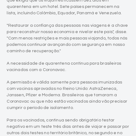
que exigia que os viajantes ficassem dez dias em
quarentena em um hotel. Sete países permanecem na
lista, incluindo Colômbia, Equador, Panamá e Venezuela.
"Restaurar a confiança das pessoas nas viagens é a chave
para reconstruir nossa economia e nivelar este país", disse.
"Com menos restrições e mais pessoas viajando, todos nós
podemos continuar avançando com segurança em nosso
caminho de recuperação."
A necessidade de quarentena continua para brasileiros
vacinados com a Coronavac.
A permissão é válida somente para pessoas imunizadas
com vacinas aprovadas no Reino Unido: AstraZeneca,
Janssen, Pfizer e Moderna. Brasileiros que tomaram a
Coronavac ou que não estão vacinados ainda vão precisar
cumprir o período de isolamento.
Para os vacinados, continua sendo obrigatório testar
negativo em um teste três dias antes de viajar e passar por
outros dois testes no território britânico, no segundo e no