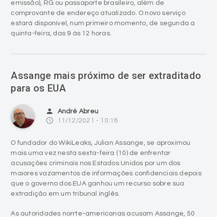
emissão), RG ou passaporte brasileiro, além de
comprovante de endereço atualizado. O novo serviço
estará disponível, num primeiro momento, de segunda a
quinta-feira, das 9 às 12 horas.
Assange mais próximo de ser extraditado
para os EUA
person
André Abreu
access_time
11/12/2021 - 10:18
O fundador do WikiLeaks, Julian Assange, se aproximou
mais uma vez nesta sexta-feira (10) de enfrentar
acusações criminais nos Estados Unidos por um dos
maiores vazamentos de informações confidenciais depois
que o governo dos EUA ganhou um recurso sobre sua
extradição em um tribunal inglês.
As autoridades norrte-americanas acusam Assange, 50