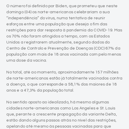
O número foi definido por Biden, que prometeu que neste
domingo (04) os norte-americanos celebrariam a sua
“independência” do vírus, numa tentativa de reunir
esforços entre uma população que deseja o fim das
restrições para dar resposta à pandemia da COVID-19. Mas
os 70% não foram atingidos a tempo, com os Estados
Unidos a registrarem atualmente, segundo dados do
Centro de Controlo e Prevenção de Doenças (CDC) 67% da
população com mais de 18 anos vacinada com pelo menos
uma dose da vacina.
No total, até ao momento, aproximadamente 157 milhões
de norte-americanos estão já totalmente vacinados contra
a doença, o que corresponde a 58,1% dos maiores de 18
anos e a 47,3% da população total.
No sentido oposto ao idealizado, há mesmo algumas
cidades norte-americanas como Los Angeles e St. Louis
que, perante a crescente propagação da variante Delta,
estão dando alguns passos atrás no nível das restrições,
apelando até mesmo às pessoas vacinadas para que