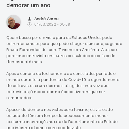
demorar um ano
person
André Abreu
access_time
04/08/2022 - 08:09
Quem busca por um visto para os Estados Unidos pode
enfrentar uma espera que pode chegar a um ano, segundo
Bruna Fernandes da Ícaro Turismo em Criciúma. A espera
para uma entrevista em outros consulados do país pode
demorar até mais.
Após o cenário de fechamento de consulados por todo o
mundo durante a pandemia de Covid-19, o agendamento
de entrevista foi um dos mais atingidos uma vez que
entrevistas já marcadas na época tiveram que ser
remarcadas.
Apesar da demora nos vistos para turismo, os vistos de
estudante têm um tempo de processamento menor,
conforme informaçõs no site do Departamento de Estado
que informa o tempo para caada visto.