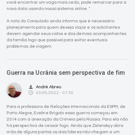
você encontrar um vaga mais cedo, pode remarcar para a
nova data usando nosso sistema online. "
A nota do Consulado ainda informa que é necessário
planejamento para quem deseja viajar e os solicitantes
devem agendar seus vistos e dos demais acompanhantes
da família logo que possível para evitar eventuais
problemas de viagem.
Guerra na Ucrânia sem perspectiva de fim
person
André Abreu
access_time
03/05/2022 - 07:30
Para a professora de Relações Internacionais da ESPM, de
Porto Alegre, Eveline Brígido essa guerra começou em
2014 com a anexação da Crimeia pela Rússia. Para ela não
há perspectiva de cessar fogo. Ainda que Zelenskyy abra
mão de alguns pontos os dois líderes não chegam a um