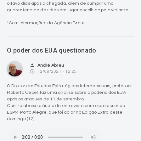
oitavo dias após a chegada, além de cumprir uma
quarentena de dez dias em lugar escolhido pelo viajante.
*Com informações da Agência Brasil.
O poder dos EUA questionado
person
André Abreu
access_time
12/09/2021 - 12:25
O Doutor em Estudos Estratégicos Internacionais, professor
Roberto Uebel, faz uma análise sobre o poderio dos EUA
após os ataques de 11 de setembro.
Confira abaixo o áudio da entrevista com o professor da
ESPM-Porto Alegre, que foi ao ar no Edição Extra deste
domingo (12).