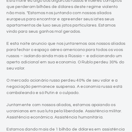
Esta noite eu digo aos oligarcas russos e líderes corruptos
que perderam bilhões de dólares deste regime violento
não mais. "Estamos nos juntando com nossos aliados
europeus para encontrar e apreender seus iates seus
apartamentos de luxo seus jatos particulares. Estamos
vindo para seus ganhos mal gerados.
E esta noite anuncio que nos juntaremos aos nossos aliados
para fechar o espaço aéreo americano para todos os voos
russos – isolando ainda mais a Rússia – e adicionando um
aperto adicional em sua economia. O Rublo perdeu 30% do
seu valor.
O mercado acionário russo perdeu 40% de seu valor e a
negociação permanece suspensa. A economia russa está
cambaleando e só Putin é o culpado.
Juntamente com nossos aliados, estamos apoiando os
ucranianos em sua luta pela liberdade. Assistência militar.
Assistência econômica. Assistência humanitária.
Estamos dando mais de 1 bilhão de dólares em assistência