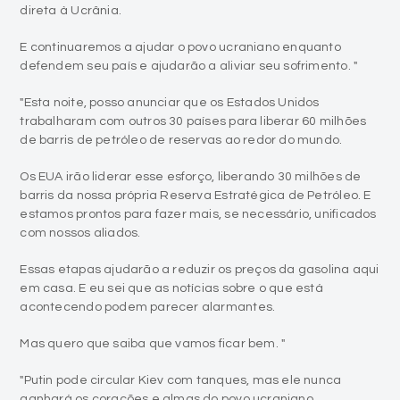
direta à Ucrânia.
E continuaremos a ajudar o povo ucraniano enquanto
defendem seu país e ajudarão a aliviar seu sofrimento. "
"Esta noite, posso anunciar que os Estados Unidos
trabalharam com outros 30 países para liberar 60 milhões
de barris de petróleo de reservas ao redor do mundo.
Os EUA irão liderar esse esforço, liberando 30 milhões de
barris da nossa própria Reserva Estratégica de Petróleo. E
estamos prontos para fazer mais, se necessário, unificados
com nossos aliados.
Essas etapas ajudarão a reduzir os preços da gasolina aqui
em casa. E eu sei que as notícias sobre o que está
acontecendo podem parecer alarmantes.
Mas quero que saiba que vamos ficar bem. "
"Putin pode circular Kiev com tanques, mas ele nunca
ganhará os corações e almas do povo ucraniano.