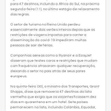
para 47 destinos, incluindo a África do Sul, na próxima
segunda-feira (11), no último estágio de relaxamento
das regras.
O setor de turismo no Reino Unido perdeu
essencialmente dois verões inteiros depois que as
restrições de viagens impostas para conter a
disseminação da covid-19 impediram muitas
pessoas de sair de férias.
Companhias aéreas como a Ryanair e a EasyJet
disseram que testes caros e restrições que mudam
com frequência atrasaram qualquer recuperação,
deixando o setor no país atrás de seus pares
europeus.
Na quinta-feira (30), o ministro dos Transportes, Grant
Shapps, disse que removeria 47 destinos da lista
vermelha que exigia que os viajantes ficassem dez
dias em quarentena em um hotel. Sete países
permanecem na lista, incluindo Colômbia, Equador,