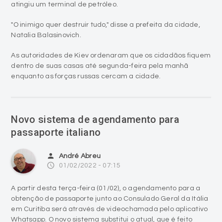
atingiu um terminal de petróleo.
"O inimigo quer destruir tudo," disse a prefeita da cidade,
Natalia Balasinovich.
As autoridades de Kiev ordenaram que os cidadãos fiquem
dentro de suas casas até segunda-feira pela manhã
enquanto as forças russas cercam a cidade.
Novo sistema de agendamento para
passaporte italiano
person
André Abreu
access_time
01/02/2022 - 07:15
A partir desta terça-feira (01/02), o agendamento para a
obtenção de passaporte junto ao Consulado Geral da Itália
em Curitiba será através de videochamada pelo aplicativo
Whatsapp. O novo sistema substitui o atual, que é feito