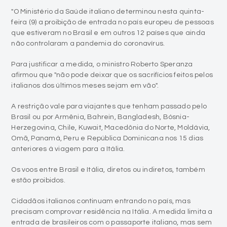
"O Ministério da Saúde italiano determinou nesta quinta-
feira (9) a proibição de entrada no país europeu de pessoas
que estiveram no Brasil e em outros 12 países que ainda
não controlaram a pandemia do coronavírus.
Para justificar a medida, o ministro Roberto Speranza
afirmou que "não pode deixar que os sacrifícios feitos pelos
italianos dos últimos meses sejam em vão".
A restrição vale para viajantes que tenham passado pelo
Brasil ou por Armênia, Bahrein, Bangladesh, Bósnia-
Herzegovina, Chile, Kuwait, Macedônia do Norte, Moldávia,
Omã, Panamá, Peru e República Dominicana nos 15 dias
anteriores à viagem para a Itália.
Os voos entre Brasil e Itália, diretos ou indiretos, também
estão proibidos.
Cidadãos italianos continuam entrando no país, mas
precisam comprovar residência na Itália. A medida limita a
entrada de brasileiros com o passaporte italiano, mas sem