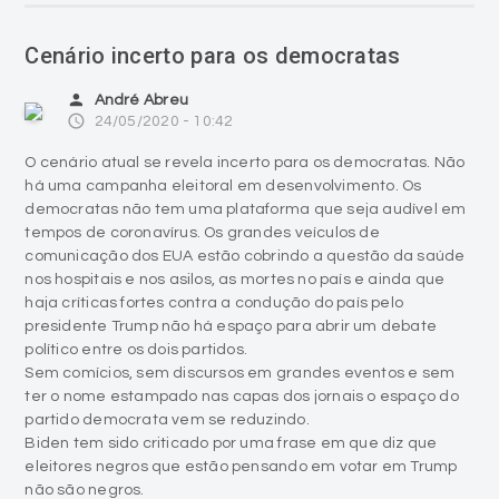
Cenário incerto para os democratas
person
André Abreu
access_time
24/05/2020 - 10:42
O cenário atual se revela incerto para os democratas. Não
há uma campanha eleitoral em desenvolvimento. Os
democratas não tem uma plataforma que seja audível em
tempos de coronavírus. Os grandes veículos de
comunicação dos EUA estão cobrindo a questão da saúde
nos hospitais e nos asilos, as mortes no país e ainda que
haja críticas fortes contra a condução do país pelo
presidente Trump não há espaço para abrir um debate
político entre os dois partidos.
Sem comícios, sem discursos em grandes eventos e sem
ter o nome estampado nas capas dos jornais o espaço do
partido democrata vem se reduzindo.
Biden tem sido criticado por uma frase em que diz que
eleitores negros que estão pensando em votar em Trump
não são negros.