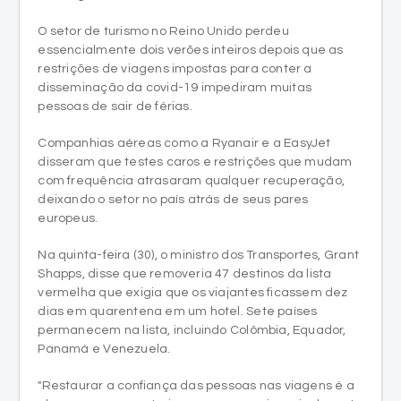
O setor de turismo no Reino Unido perdeu
essencialmente dois verões inteiros depois que as
restrições de viagens impostas para conter a
disseminação da covid-19 impediram muitas
pessoas de sair de férias.
Companhias aéreas como a Ryanair e a EasyJet
disseram que testes caros e restrições que mudam
com frequência atrasaram qualquer recuperação,
deixando o setor no país atrás de seus pares
europeus.
Na quinta-feira (30), o ministro dos Transportes, Grant
Shapps, disse que removeria 47 destinos da lista
vermelha que exigia que os viajantes ficassem dez
dias em quarentena em um hotel. Sete países
permanecem na lista, incluindo Colômbia, Equador,
Panamá e Venezuela.
"Restaurar a confiança das pessoas nas viagens é a