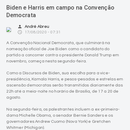
Biden e Harris em campo na Convenção
Democrata
person
André Abreu
access_time
17/08/2020 - 07:31
A Convenção Nacional Democrata, que culminará na
nomeação oficial de Joe Biden como o candidato do
partido a concorrer contra o presidente Donald Trump em
novembro, começa nesta segunda-feira.
Como a Discursos de Biden, sua escolha para a vice-
presidência, Kamala Harris, e pesos-pesados ​​e estrelas em
ascensão democratas serão transmitidos diariamente das
22h até a meia-noite no horário de Brasília, de 17 a 20 de
agosto.
Na segunda-feira, os palestrantes incluem a ex-primeira-
dama Michelle Obama, o senador Bernie Sanders e os
governadores Andrew Cuomo (Nova York) e Gretchen
Whitmer (Michigan).