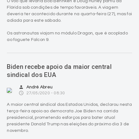
O voo que levaria Bob Behnken e Doug Hurley partiu da
Flórida sob condições de tempo favoráveis. A viagem
deveria ter acontecido durante na quarta-feira (27), mas foi
adiada para este sábado.
Os astronautas viajam no módulo Dragon, que é acoplado
ao foguete Falcon 9.
Biden recebe apoio da maior central
sindical dos EUA
person
André Abreu
access_time
27/05/2020 - 08:30
A maior central sindical dos Estados Unidos, declarou nesta
terça-feira apoio ao democrata Joe Biden na corrida
presidencial, prometendo esforços para bater atual
presidente Donald Trump nas eleições do próximo dia 3 de
novembro.