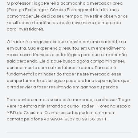
O professor Tiago Pereira acompanha o mercado Forex
(Foreign Exchange - Câmbio Estrangeiro) há três anos
como trader.Ele dedica seu tempo a investir e observar os
resultados e tendências deste novo nicho de mercado
para investidores.
O trader é o negociador que aposta em uma paridade ou
em outra. Sua experiência resultou em um entendimento
maior sobre técnicas e estratégias para que o trader não
saia perdendo. Ele diz que busca agora compartilhar seu
conhecimento com outros futuros traders. Para ele é
fundamental o mindset do trader neste mercado: esse
comportamento psicológico pode afetar as operações que
o trader vier a fazer resultando em ganhos ou perdas.
Para conhecer mais sobre este mercado, o professor Tiago
Pereira estará ministrando o curso Trader - Forex na escola
YBR de Criciúma. Os interessados podem entrar em
contato pelo fone 48 99934-9387 ou 99156-8911. .