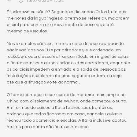
access_time
19/07/2020 - 17:22
É lockdown ou não é? Segundo o dicionário Oxford, um dos
melhores da língua inglesa, o termo se refere a uma ordem
oficial para controlar o movimento de pessoas e até
mesmo de veículos.
Nos exemplos básicos, temos o caso de escolas, quando
são invadidas nos EUA por atiradores, e é ordenado um
lockdown: os professores trancam (lock, em inglês) as salas
e ficam com seus alunos isolados dos corredores, enquanto
os policiais impedem a entrada e a saída de pessoas das
instalações escolares até uma segunda ordem, ou seja,
até que a situação volte ao normal.
O termo começou a ser usado de maneira mais ampla na
China com o isolamento de Wuhan, onde começou o surto.
Em termos de países a Itália fechou suas fronteiras,
ordenou que todos ficassem em casa, cancelou aulas e
fechou todo o comércio e escolas. A Itália inclusive adotou
multas para quem não ficasse em casa.