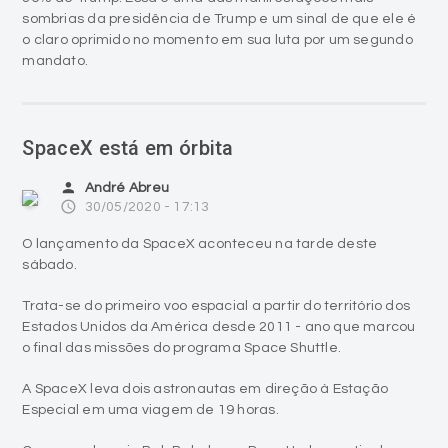
sombrias da presidência de Trump e um sinal de que ele é
o claro oprimido no momento em sua luta por um segundo
mandato.
SpaceX está em órbita
person
André Abreu
access_time
30/05/2020 - 17:13
O lançamento da SpaceX aconteceu na tarde deste
sábado.
Trata-se do primeiro voo espacial a partir do território dos
Estados Unidos da América desde 2011 - ano que marcou
o final das missões do programa Space Shuttle.
A SpaceX leva dois astronautas em direção à Estação
Especial em uma viagem de 19 horas.