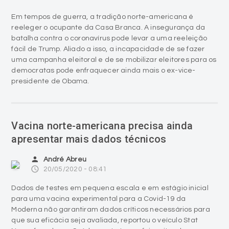
Em tempos de guerra, a tradição norte-americana é
reeleger o ocupante da Casa Branca. A insegurança da
batalha contra o coronavírus pode levar a uma reeleição
fácil de Trump. Aliado a isso, a incapacidade de se fazer
uma campanha eleitoral e de se mobilizar eleitores para os
democratas pode enfraquecer ainda mais o ex-vice-
presidente de Obama.
Vacina norte-americana precisa ainda
apresentar mais dados técnicos
person
André Abreu
access_time
20/05/2020 - 08:41
Dados de testes em pequena escala e em estágio inicial
para uma vacina experimental para a Covid-19 da
Moderna não garantiram dados críticos necessários para
que sua eficácia seja avaliada, reportou o veículo Stat