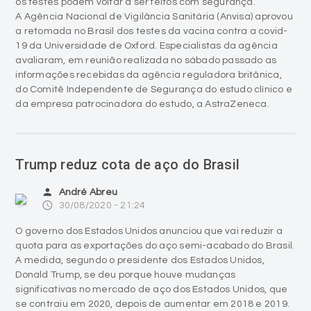
os testes podem voltar a ser feitos com segurança.
A Agência Nacional de Vigilância Sanitária (Anvisa) aprovou
a retomada no Brasil dos testes da vacina contra a covid-
19 da Universidade de Oxford. Especialistas da agência
avaliaram, em reunião realizada no sábado passado as
informações recebidas da agência reguladora britânica,
do Comitê Independente de Segurança do estudo clínico e
da empresa patrocinadora do estudo, a AstraZeneca.
Trump reduz cota de aço do Brasil
person
André Abreu
access_time
30/08/2020 - 21:24
O governo dos Estados Unidos anunciou que vai reduzir a
quota para as exportações do aço semi-acabado do Brasil.
A medida, segundo o presidente dos Estados Unidos,
Donald Trump, se deu porque houve mudanças
significativas no mercado de aço dos Estados Unidos, que
se contraiu em 2020, depois de aumentar em 2018 e 2019.