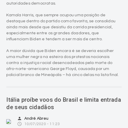
autoridades democratas.
Kamala Harris, que sempre ocupou uma posição de
destaque dentro do partido como favorita, se consolidou
ainda mais desde que desistiu da corrida presidencial,
especialmente entre os grandes doadores, que
influenciam Biden e tendem a ser mais de centro.
A maior dúvida que Biden encara é se deveria escolher
uma mulher negra na esteira dos protestos nacionais
contra a injustiça racial desencadeados pela morte do
afro-norte-americano George Floyd, causada por um
policial branco de Mineápolis – há cinco delas na lista final.
Itália proíbe voos do Brasil e limita entrada
de seus cidadãos
person
André Abreu
access_time
10/07/2020 - 11:23