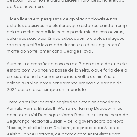
descobrir qual nome dará a Biden maior peso na eleição
de 3 de novembro.
Biden lidera em pesquisas de opinião nacionais e nos
estados decisivos: há eleitores que estão culpando Trump
pela maneira como lida com a pandemia de coronavírus,
pela recessão econômica subsequente e pelas relações
raciais, questão levantada durante os dias seguintes à
morte do norte-americano George Floyd .
Aumenta a pressão na escolha de Biden o fato de que ele
estará com 78 anos na posse de janeiro, o que faria dele o
presidente norte-americano mais velho da história e
coloca sua vice como concorrente precoce à corrida de
2024 caso ele só cumpra um mandato.
Entre as mulheres mais cogitadas estão as senadoras
Kamala Harris, Elizabeth Warren e Tammy Duckworth; as
deputadas Val Demings e Karen Bass; a ex-conselheira de
Segurança Nacional Susan Rice; a governadora do Novo
México, Michelle Lujan Grisham, e a prefeita de Atlanta,
Keisha Lance Bottoms, de acordo com entrevistas com