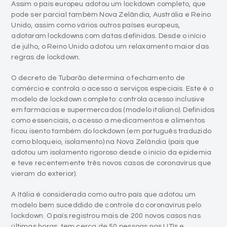
Assim o país europeu adotou um lockdown completo, que
pode ser parcial também Nova Zelândia, Austrália e Reino
Unido, assim como vários outros países europeus,
adotaram lockdowns com datas definidas. Desde o início
de julho, o Reino Unido adotou um relaxamento maior das
regras de lockdown.
O decreto de Tubarão determina o fechamento de
comércio e controla o acesso a serviços especiais. Este é o
modelo de lockdown completo: controla acesso inclusive
em farmácias e supermercados (modelo italiano). Definidos
como essenciais, o acesso a medicamentos e alimentos
ficou isento também do lockdown (em português traduzido
como bloqueio, isolamento) na Nova Zelândia (país que
adotou um isolamento rigoroso desde o início da epidemia
e teve recentemente três novos casos de coronavírus que
vieram do exterior).
A Itália é considerada como outro país que adotou um
modelo bem suceddido de controle do coronavírus pelo
lockdown. O país registrou mais de 200 novos casos nas
últimas horas, tem cerca de 50 pessoas nas UTIs e