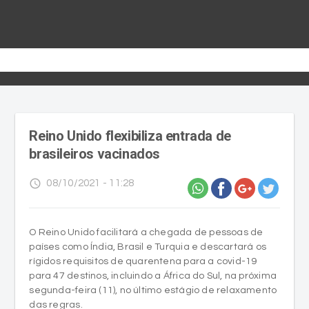
Reino Unido flexibiliza entrada de
brasileiros vacinados
access_time
08/10/2021 - 11:28
O Reino Unido facilitará a chegada de pessoas de
países como Índia, Brasil e Turquia e descartará os
rígidos requisitos de quarentena para a covid-19
para 47 destinos, incluindo a África do Sul, na próxima
segunda-feira (11), no último estágio de relaxamento
das regras.