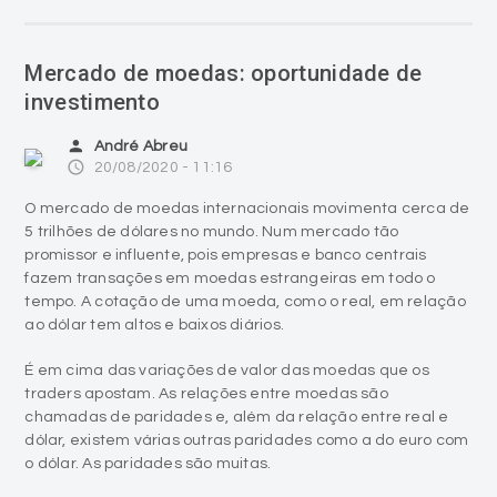
Mercado de moedas: oportunidade de
investimento
person
André Abreu
access_time
20/08/2020 - 11:16
O mercado de moedas internacionais movimenta cerca de
5 trilhões de dólares no mundo. Num mercado tão
promissor e influente, pois empresas e banco centrais
fazem transações em moedas estrangeiras em todo o
tempo. A cotação de uma moeda, como o real, em relação
ao dólar tem altos e baixos diários.
É em cima das variações de valor das moedas que os
traders apostam. As relações entre moedas são
chamadas de paridades e, além da relação entre real e
dólar, existem várias outras paridades como a do euro com
o dólar. As paridades são muitas.