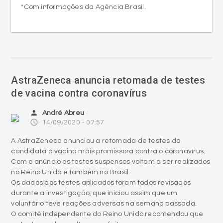
*Com informações da Agência Brasil.
AstraZeneca anuncia retomada de testes
de vacina contra coronavírus
person
André Abreu
access_time
14/09/2020 - 07:57
A AstraZeneca anunciou a retomada de testes da
candidata à vacina mais promissora contra o coronavírus.
Com o anúncio os testes suspensos voltam a ser realizados
no Reino Unido e também no Brasil.
Os dados dos testes aplicados foram todos revisados
durante a investigação, que iniciou assim que um
voluntário teve reações adversas na semana passada.
O comitê independente do Reino Unido recomendou que