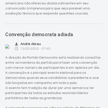
americana não ofereceu dados suficientes em seu
comunicado à imprensa para que seja possível uma
avaliação técnica que responda questões cruciais.
Convenção democrata adiada
person
André Abreu
access_time
13/05/2020 - 07:45
A direção do Partido Democrata está realizando consultas
entre os membros do partido para fazer uma convenção
com menor número de participantes e em apenas um dia.
A convenção é o principal evento eleitoral para os
democratas quando seus candidatos a presidente e vice
são lançados em campanha em todo o país.
O evento tem tradição de durar por uma semana e ter
participantes de todos os estados reunindo líderes
partidários de todas as grandezas.