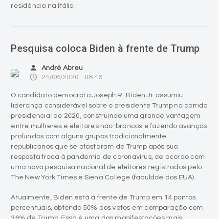
residência na Itália.
Pesquisa coloca Biden à frente de Trump
person
André Abreu
access_time
24/06/2020 - 08:46
O candidato democrata Joseph R. Biden Jr. assumiu
liderança considerável sobre o presidente Trump na corrida
presidencial de 2020, construindo uma grande vantagem
entre mulheres e eleitores não-brancos e fazendo avanços
profundos com alguns grupos tradicionalmente
republicanos que se afastaram de Trump após sua
resposta fraca à pandemia de coronavírus, de acordo com
uma nova pesquisa nacional de eleitores registrados pelo
The New York Times e Siena College (faculdde dos EUA).
Atualmente, Biden está à frente de Trump em 14 pontos
percentuais, obtendo 50% dos votos em comparação com
36% de Trump. Essa é uma das manifestações mais