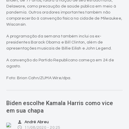
Biden, de 77 anos, falará à nação de seu estado natal,
Delaware, como precaução de saúde pública em meio à
pandemia. Outros oradores importantes também não
comparecerão à convenção física na cidade de Milwaukee,
Wisconsin.
A programação da semana também inclui os ex-
presidentes Barack Obama e Bill Clinton, além de
apresentações musicais de Billie Eilish e John Legend.
A convenção do Partido Republicano começa em 24 de
agosto.
Foto: Brian Cahn/ZUMA Wire/dpa.
Biden escolhe Kamala Harris como vice
em sua chapa
person
André Abreu
access_time
11/08/2020 - 20:25