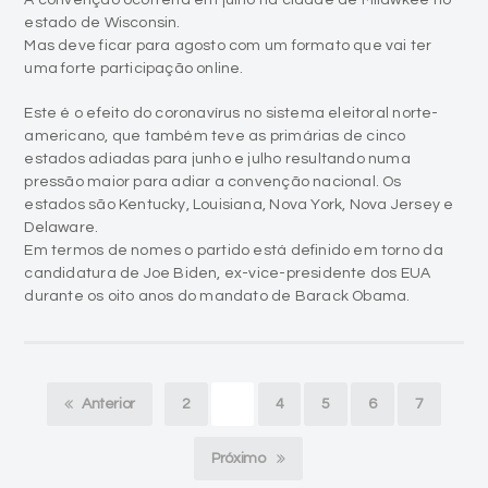
A convenção ocorreria em julho na cidade de Milawkee no
estado de Wisconsin.
Mas deve ficar para agosto com um formato que vai ter
uma forte participação online.
Este é o efeito do coronavírus no sistema eleitoral norte-
americano, que também teve as primárias de cinco
estados adiadas para junho e julho resultando numa
pressão maior para adiar a convenção nacional. Os
estados são Kentucky, Louisiana, Nova York, Nova Jersey e
Delaware.
Em termos de nomes o partido está definido em torno da
candidatura de Joe Biden, ex-vice-presidente dos EUA
durante os oito anos do mandato de Barack Obama.
Anterior
2
3
4
5
6
7
Próximo