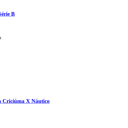
Série B
a
a Criciúma X Náutico