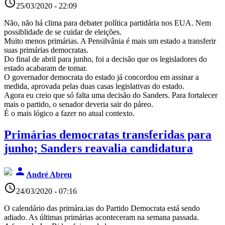
access_time
25/03/2020 - 22:09
Não, não há clima para debater política partidária nos EUA. Nem
possiblidade de se cuidar de eleições.
Muito menos primárias. A Pensilvânia é mais um estado a transferir
suas primárias democratas.
Do final de abril para junho, foi a decisão que os legisladores do
estado acabaram de tomar.
O governador democrata do estado já concordou em assinar a
medida, aprovada pelas duas casas legislativas do estado.
Agora eu creio que só falta uma decisão do Sanders. Para fortalecer
mais o partido, o senador deveria sair do páreo.
É o mais lógico a fazer no atual contexto.
Primárias democratas transferidas para
junho; Sanders reavalia candidatura
person
André Abreu
access_time
24/03/2020 - 07:16
O calendário das primára.ias do Partido Democrata está sendo
adiado. As últimas primárias aconteceram na semana passada.