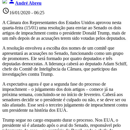
person
André Abreu
access_time
16/01/2020 - 06:25
A Câmara dos Representantes dos Estados Unidos aprovou nesta
quarta-feira (15/01) uma resolução para enviar ao Senado os dois
artigos de impeachment contra o presidente Donald Trump, mais de
um mês depois de as acusações terem sido votadas pelos deputados.
A resolução envolveu a escolha dos nomes de um comitê que
apresentará as acusações no Senado, funcionando como um grupo
de promotores. Ele será formado por quatro deputados e três
deputadas democratas. A liderança caberá ao deputado Adam Schiff,
chefe do Comitê de Inteligência da Câmara, que participou das
investigações contra Trump.
A expectativa agora é que a segunda fase do processo de
impeachment – o julgamento dos dois artigos – comece já na
próxima semana, concluindo-se no início de fevereiro. Caberá aos
senadores decidir se o presidente é culpado ou não, e se deve ser ou
não afastado. Esse será o terceiro julgamento de impeachment contra
um presidente na história dos EUA.
Trump segue no cargo enquanto durar o processo. Nos EUA, o
presidente só é afastado após o aval do Senado, responsável pelo