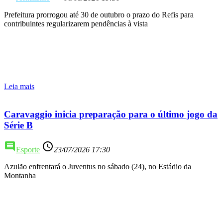
Prefeitura prorrogou até 30 de outubro o prazo do Refis para
contribuintes regularizarem pendências à vista
Leia mais
Caravaggio inicia preparação para o último jogo da
Série B
comment
access_time
Esporte
23/07/2026 17:30
Azulão enfrentará o Juventus no sábado (24), no Estádio da
Montanha