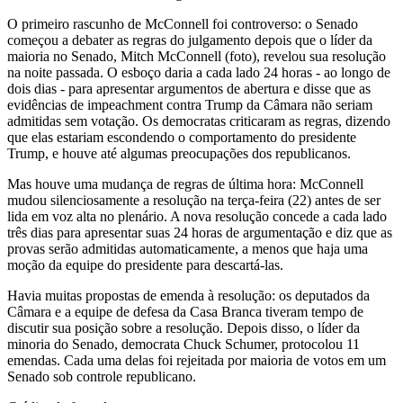
O primeiro rascunho de McConnell foi controverso: o Senado
começou a debater as regras do julgamento depois que o líder da
maioria no Senado, Mitch McConnell (foto), revelou sua resolução
na noite passada. O esboço daria a cada lado 24 horas - ao longo de
dois dias - para apresentar argumentos de abertura e disse que as
evidências de impeachment contra Trump da Câmara não seriam
admitidas sem votação. Os democratas criticaram as regras, dizendo
que elas estariam escondendo o comportamento do presidente
Trump, e houve até algumas preocupações dos republicanos.
Mas houve uma mudança de regras de última hora: McConnell
mudou silenciosamente a resolução na terça-feira (22) antes de ser
lida em voz alta no plenário. A nova resolução concede a cada lado
três dias para apresentar suas 24 horas de argumentação e diz que as
provas serão admitidas automaticamente, a menos que haja uma
moção da equipe do presidente para descartá-las.
Havia muitas propostas de emenda à resolução: os deputados da
Câmara e a equipe de defesa da Casa Branca tiveram tempo de
discutir sua posição sobre a resolução. Depois disso, o líder da
minoria do Senado, democrata Chuck Schumer, protocolou 11
emendas. Cada uma delas foi rejeitada por maioria de votos em um
Senado sob controle republicano.