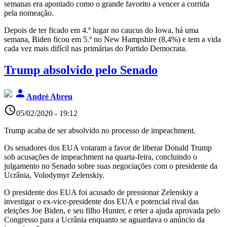
semanas era apontado como o grande favorito a vencer a corrida
pela nomeação.
Depois de ter ficado em 4.º lugar no caucus do Iowa, há uma
semana, Biden ficou em 5.º no New Hampshire (8,4%) e tem a vida
cada vez mais difícil nas primárias do Partido Democrata.
Trump absolvido pelo Senado
person
André Abreu
access_time
05/02/2020 - 19:12
Trump acaba de ser absolvido no processo de impeachment.
Os senadores dos EUA votaram a favor de liberar Donald Trump
sob acusações de impeachment na quarta-feira, concluindo o
julgamento no Senado sobre suas negociações com o presidente da
Ucrânia, Volodymyr Zelenskiy.
O presidente dos EUA foi acusado de pressionar Zelenskiy a
investigar o ex-vice-presidente dos EUA e potencial rival das
eleições Joe Biden, e seu filho Hunter, e reter a ajuda aprovada pelo
Congresso para a Ucrânia enquanto se aguardava o anúncio da