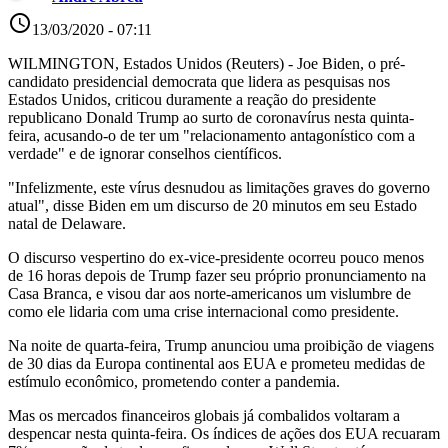
access_time
13/03/2020 - 07:11
WILMINGTON, Estados Unidos (Reuters) - Joe Biden, o pré-
candidato presidencial democrata que lidera as pesquisas nos
Estados Unidos, criticou duramente a reação do presidente
republicano Donald Trump ao surto de coronavírus nesta quinta-
feira, acusando-o de ter um "relacionamento antagonístico com a
verdade" e de ignorar conselhos científicos.
"Infelizmente, este vírus desnudou as limitações graves do governo
atual", disse Biden em um discurso de 20 minutos em seu Estado
natal de Delaware.
O discurso vespertino do ex-vice-presidente ocorreu pouco menos
de 16 horas depois de Trump fazer seu próprio pronunciamento na
Casa Branca, e visou dar aos norte-americanos um vislumbre de
como ele lidaria com uma crise internacional como presidente.
Na noite de quarta-feira, Trump anunciou uma proibição de viagens
de 30 dias da Europa continental aos EUA e prometeu medidas de
estímulo econômico, prometendo conter a pandemia.
Mas os mercados financeiros globais já combalidos voltaram a
despencar nesta quinta-feira. Os índices de ações dos EUA recuaram