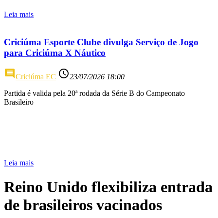
Leia mais
Criciúma Esporte Clube divulga Serviço de Jogo
para Criciúma X Náutico
comment
access_time
Criciúma EC
23/07/2026 18:00
Partida é valida pela 20ª rodada da Série B do Campeonato
Brasileiro
Leia mais
Reino Unido flexibiliza entrada
de brasileiros vacinados