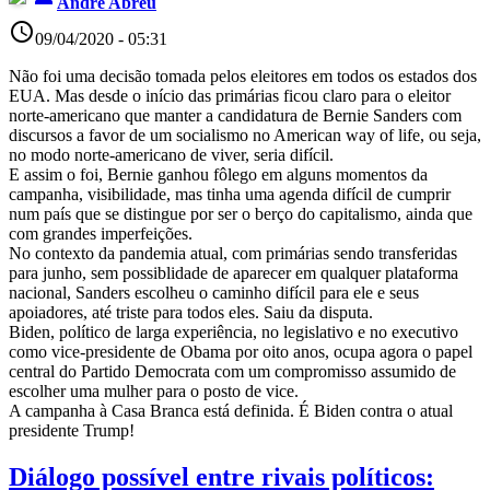
André Abreu
access_time
09/04/2020 - 05:31
Não foi uma decisão tomada pelos eleitores em todos os estados dos
EUA. Mas desde o início das primárias ficou claro para o eleitor
norte-americano que manter a candidatura de Bernie Sanders com
discursos a favor de um socialismo no American way of life, ou seja,
no modo norte-americano de viver, seria difícil.
E assim o foi, Bernie ganhou fôlego em alguns momentos da
campanha, visibilidade, mas tinha uma agenda difícil de cumprir
num país que se distingue por ser o berço do capitalismo, ainda que
com grandes imperfeições.
No contexto da pandemia atual, com primárias sendo transferidas
para junho, sem possiblidade de aparecer em qualquer plataforma
nacional, Sanders escolheu o caminho difícil para ele e seus
apoiadores, até triste para todos eles. Saiu da disputa.
Biden, político de larga experiência, no legislativo e no executivo
como vice-presidente de Obama por oito anos, ocupa agora o papel
central do Partido Democrata com um compromisso assumido de
escolher uma mulher para o posto de vice.
A campanha à Casa Branca está definida. É Biden contra o atual
presidente Trump!
Diálogo possível entre rivais políticos: