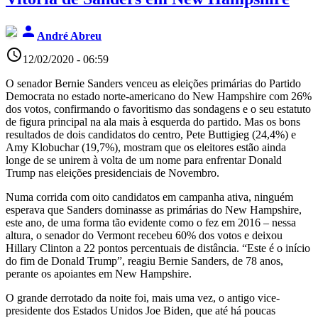
person
André Abreu
access_time
12/02/2020 - 06:59
O senador Bernie Sanders venceu as eleições primárias do Partido
Democrata no estado norte-americano do New Hampshire com 26%
dos votos, confirmando o favoritismo das sondagens e o seu estatuto
de figura principal na ala mais à esquerda do partido. Mas os bons
resultados de dois candidatos do centro, Pete Buttigieg (24,4%) e
Amy Klobuchar (19,7%), mostram que os eleitores estão ainda
longe de se unirem à volta de um nome para enfrentar Donald
Trump nas eleições presidenciais de Novembro.
Numa corrida com oito candidatos em campanha ativa, ninguém
esperava que Sanders dominasse as primárias do New Hampshire,
este ano, de uma forma tão evidente como o fez em 2016 – nessa
altura, o senador do Vermont recebeu 60% dos votos e deixou
Hillary Clinton a 22 pontos percentuais de distância. “Este é o início
do fim de Donald Trump”, reagiu Bernie Sanders, de 78 anos,
perante os apoiantes em New Hampshire.
O grande derrotado da noite foi, mais uma vez, o antigo vice-
presidente dos Estados Unidos Joe Biden, que até há poucas