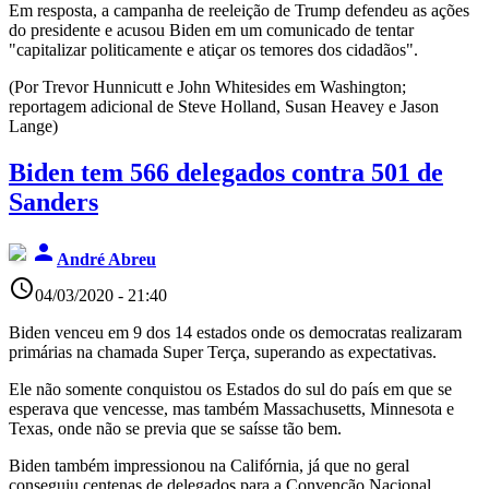
Em resposta, a campanha de reeleição de Trump defendeu as ações
do presidente e acusou Biden em um comunicado de tentar
"capitalizar politicamente e atiçar os temores dos cidadãos".
(Por Trevor Hunnicutt e John Whitesides em Washington;
reportagem adicional de Steve Holland, Susan Heavey e Jason
Lange)
Biden tem 566 delegados contra 501 de
Sanders
person
André Abreu
access_time
04/03/2020 - 21:40
Biden venceu em 9 dos 14 estados onde os democratas realizaram
primárias na chamada Super Terça, superando as expectativas.
Ele não somente conquistou os Estados do sul do país em que se
esperava que vencesse, mas também Massachusetts, Minnesota e
Texas, onde não se previa que se saísse tão bem.
Biden também impressionou na Califórnia, já que no geral
conseguiu centenas de delegados para a Convenção Nacional