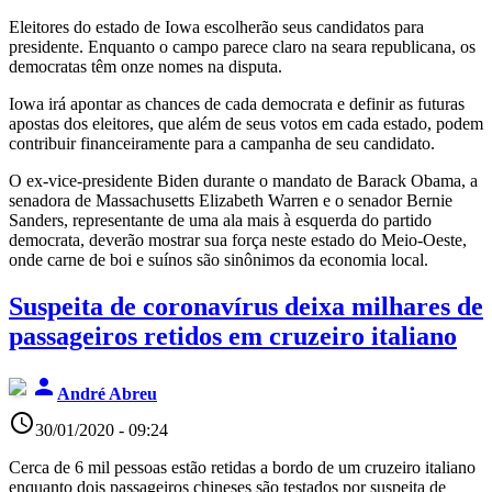
Eleitores do estado de Iowa escolherão seus candidatos para
presidente. Enquanto o campo parece claro na seara republicana, os
democratas têm onze nomes na disputa.
Iowa irá apontar as chances de cada democrata e definir as futuras
apostas dos eleitores, que além de seus votos em cada estado, podem
contribuir financeiramente para a campanha de seu candidato.
O ex-vice-presidente Biden durante o mandato de Barack Obama, a
senadora de Massachusetts Elizabeth Warren e o senador Bernie
Sanders, representante de uma ala mais à esquerda do partido
democrata, deverão mostrar sua força neste estado do Meio-Oeste,
onde carne de boi e suínos são sinônimos da economia local.
Suspeita de coronavírus deixa milhares de
passageiros retidos em cruzeiro italiano
person
André Abreu
access_time
30/01/2020 - 09:24
Cerca de 6 mil pessoas estão retidas a bordo de um cruzeiro italiano
enquanto dois passageiros chineses são testados por suspeita de