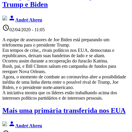
Trump e Biden
person
André Abreu
access_time
02/04/2020 - 11:05
A equipe de assesssores de Joe Biden está preparando um
telefonema para o presidente Trump.
Em tempos de crise,, rivais políticos nos EUA, democratas e
republicanos, deixam suas bandeiras de lado e se aliam.
Ocorreu assim durante a recuperação do furacão Katrina.
Bush, pai, e Bill Clinton saíram em campanha de fundos para
reerguer Nova Orleans.
Agora, o momento de combate ao coronavírus abre a possibilidade
inédita de uma linha direta entre o possível rival de Trump, Joe
Biden, e o presidente norte-americano.
A iniciativa mostra que os líderes estão trabalhando acima dos
interesses políticos partidários e de interesses pessoais.
Mais uma primária transferida nos EUA
person
André Abreu