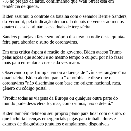
7% no pregão da tarde, confirmando que Wall Street está em
tendência de queda.
Biden assumiu o controle da batalha com o senador Bernie Sanders,
do Vermont, pela indicação democrata depois de vencer ao menos
quatro das seis primárias estaduais de terça-feira.
Sanders planejava fazer seu próprio discurso na noite desta quinta-
feira para abordar o surto de coronavírus.
Em uma crítica áspera à reação do governo, Biden atacou Trump
pelas ações que adotou e ao mesmo tempo o culpou por não fazer
mais para enfrentar a crise cada vez maior.
Observando que Trump chamou a doença de "vírus estrangeiro" na
quarta-feira, Biden alertou para a "xenofobia" e disse que o
coronavírus "não discrimina com base em origem nacional, raça,
gênero ou código postal".
"Proibir todas as viagens da Europa ou qualquer outra parte do
mundo pode desacelerá-lo, mas, como vimos, não o deterá."
Biden também delineou seu próprio plano para lidar com o surto, o
que incluiria licenças emergenciais pagas para trabalhadores e
exames de diagnóstico gratuitos e amplamente disponíveis.