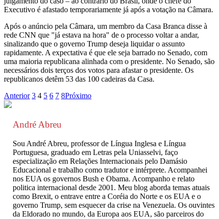
julgamento do caso – ao contrário do Brasil, onde o chefe do
Executivo é afastado temporariamente já após a votação na Câmara.
Após o anúncio pela Câmara, um membro da Casa Branca disse à
rede CNN que "já estava na hora" de o processo voltar a andar,
sinalizando que o governo Trump deseja liquidar o assunto
rapidamente. A expectativa é que ele seja barrado no Senado, com
uma maioria republicana alinhada com o presidente. No Senado, são
necessários dois terços dos votos para afastar o presidente. Os
republicanos detêm 53 das 100 cadeiras da Casa.
Anterior
3
4
5
6
7
8
Próximo
André Abreu
Sou André Abreu, professor de Língua Inglesa e Língua
Portuguesa, graduado em Letras pela Uniasselvi, faço
especialização em Relações Internacionais pelo Damásio
Educacional e trabalho como tradutor e intérprete. Acompanhei
nos EUA os governos Bush e Obama. Acompanho e relato
politica internacional desde 2001. Meu blog aborda temas atuais
como Brexit, o entrave entre a Coréia do Norte e os EUA e o
governo Trump, sem esquecer da crise na Venezuela. Os ouvintes
da Eldorado no mundo, da Europa aos EUA, são parceiros do