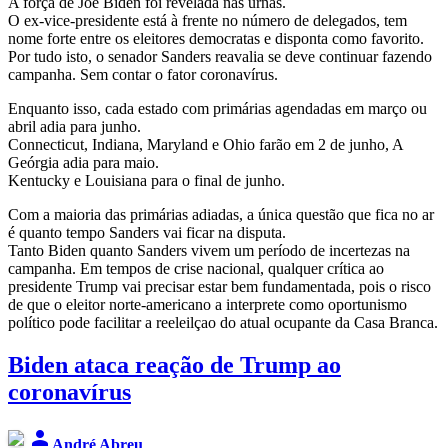
A força de Joe Biden foi revelada nas urnas.
O ex-vice-presidente está à frente no número de delegados, tem
nome forte entre os eleitores democratas e disponta como favorito.
Por tudo isto, o senador Sanders reavalia se deve continuar fazendo
campanha. Sem contar o fator coronavírus.
Enquanto isso, cada estado com primárias agendadas em março ou
abril adia para junho.
Connecticut, Indiana, Maryland e Ohio farão em 2 de junho, A
Geórgia adia para maio.
Kentucky e Louisiana para o final de junho.
Com a maioria das primárias adiadas, a única questão que fica no ar
é quanto tempo Sanders vai ficar na disputa.
Tanto Biden quanto Sanders vivem um período de incertezas na
campanha. Em tempos de crise nacional, qualquer crítica ao
presidente Trump vai precisar estar bem fundamentada, pois o risco
de que o eleitor norte-americano a interprete como oportunismo
político pode facilitar a reeleilçao do atual ocupante da Casa Branca.
Biden ataca reação de Trump ao
coronavírus
person
André Abreu