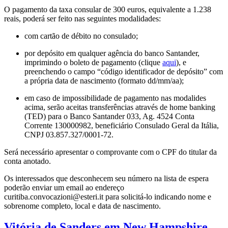
O pagamento da taxa consular de 300 euros, equivalente a 1.238
reais, poderá ser feito nas seguintes modalidades:
com cartão de débito no consulado;
por depósito em qualquer agência do banco Santander,
imprimindo o boleto de pagamento (clique
aqui
), e
preenchendo o campo “código identificador de depósito” com
a própria data de nascimento (formato dd/mm/aa);
em caso de impossibilidade de pagamento nas modalides
acima, serão aceitas transferências através de home banking
(TED) para o Banco Santander 033, Ag. 4524 Conta
Corrente 130000982, beneficiário Consulado Geral da Itália,
CNPJ 03.857.327/0001-72.
Será necessário apresentar o comprovante com o CPF do titular da
conta anotado.
Os interessados que desconhecem seu número na lista de espera
poderão enviar um email ao endereço
curitiba.convocazioni@esteri.it para solicitá-lo indicando nome e
sobrenome completo, local e data de nascimento.
Vitória de Sanders em New Hampshire