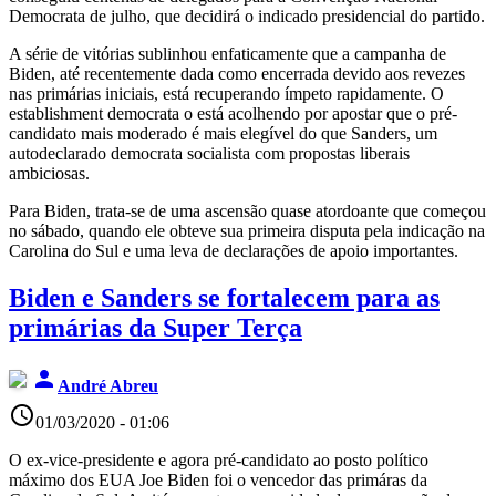
Democrata de julho, que decidirá o indicado presidencial do partido.
A série de vitórias sublinhou enfaticamente que a campanha de
Biden, até recentemente dada como encerrada devido aos revezes
nas primárias iniciais, está recuperando ímpeto rapidamente. O
establishment democrata o está acolhendo por apostar que o pré-
candidato mais moderado é mais elegível do que Sanders, um
autodeclarado democrata socialista com propostas liberais
ambiciosas.
Para Biden, trata-se de uma ascensão quase atordoante que começou
no sábado, quando ele obteve sua primeira disputa pela indicação na
Carolina do Sul e uma leva de declarações de apoio importantes.
Biden e Sanders se fortalecem para as
primárias da Super Terça
person
André Abreu
access_time
01/03/2020 - 01:06
O ex-vice-presidente e agora pré-candidato ao posto político
máximo dos EUA Joe Biden foi o vencedor das primáras da