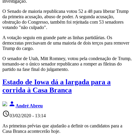
investigação.
O Senado de maioria republicana votou 52 a 48 para liberar Trump
da primeira acusação, abuso de poder. A segunda acusação,
obstrução do Congresso, também foi rejeitada com 53 senadores
votando "não culpado".
A votação seguiu em grande parte as linhas partidárias. Os
democratas precisavam de uma maioria de dois terços para remover
Trump do cargo.
O senador de Utah, Mitt Romney, votou pela condenação de Trump,
tornando-se o único senador republicano a romper as fileiras do
partido na fase final do julgamento.
Estado de Iowa dá a largada para a
corrida à Casa Branca
person
André Abreu
access_time
03/02/2020 - 13:14
As primeiras prévias que ajudarão a definir os candidatos para a
Casa Branca acontecerão hoje.