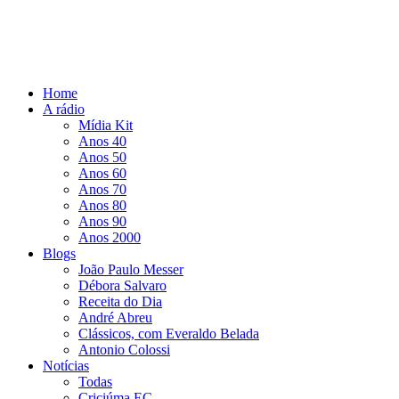
Home
A rádio
Mídia Kit
Anos 40
Anos 50
Anos 60
Anos 70
Anos 80
Anos 90
Anos 2000
Blogs
João Paulo Messer
Débora Salvaro
Receita do Dia
André Abreu
Clássicos, com Everaldo Belada
Antonio Colossi
Notícias
Todas
Criciúma EC