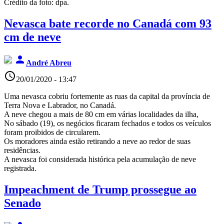
Crédito da foto: dpa.
Nevasca bate recorde no Canadá com 93
cm de neve
person
André Abreu
access_time
20/01/2020 - 13:47
Uma nevasca cobriu fortemente as ruas da capital da província de
Terra Nova e Labrador, no Canadá.
A neve chegou a mais de 80 cm em várias localidades da ilha,
No sábado (19), os negócios ficaram fechados e todos os veículos
foram proibidos de circularem.
Os moradores ainda estão retirando a neve ao redor de suas
residências.
A nevasca foi considerada histórica pela acumulação de neve
registrada.
Impeachment de Trump prossegue ao
Senado