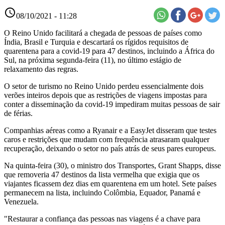
access_time
08/10/2021 - 11:28
O Reino Unido facilitará a chegada de pessoas de países como
Índia, Brasil e Turquia e descartará os rígidos requisitos de
quarentena para a covid-19 para 47 destinos, incluindo a África do
Sul, na próxima segunda-feira (11), no último estágio de
relaxamento das regras.
O setor de turismo no Reino Unido perdeu essencialmente dois
verões inteiros depois que as restrições de viagens impostas para
conter a disseminação da covid-19 impediram muitas pessoas de sair
de férias.
Companhias aéreas como a Ryanair e a EasyJet disseram que testes
caros e restrições que mudam com frequência atrasaram qualquer
recuperação, deixando o setor no país atrás de seus pares europeus.
Na quinta-feira (30), o ministro dos Transportes, Grant Shapps, disse
que removeria 47 destinos da lista vermelha que exigia que os
viajantes ficassem dez dias em quarentena em um hotel. Sete países
permanecem na lista, incluindo Colômbia, Equador, Panamá e
Venezuela.
"Restaurar a confiança das pessoas nas viagens é a chave para