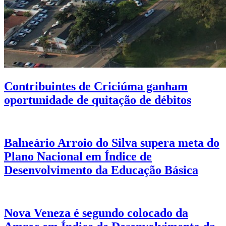
Contribuintes de Criciúma ganham
oportunidade de quitação de débitos
Balneário Arroio do Silva supera meta do
Plano Nacional em Índice de
Desenvolvimento da Educação Básica
Nova Veneza é segundo colocado da