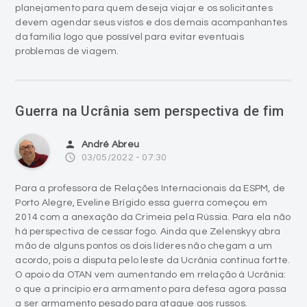
planejamento para quem deseja viajar e os solicitantes
devem agendar seus vistos e dos demais acompanhantes
da família logo que possível para evitar eventuais
problemas de viagem.
Guerra na Ucrânia sem perspectiva de fim
person
André Abreu
access_time
03/05/2022 - 07:30
Para a professora de Relações Internacionais da ESPM, de
Porto Alegre, Eveline Brígido essa guerra começou em
2014 com a anexação da Crimeia pela Rússia. Para ela não
há perspectiva de cessar fogo. Ainda que Zelenskyy abra
mão de alguns pontos os dois líderes não chegam a um
acordo, pois a disputa pelo leste da Ucrânia continua fortte.
O apoio da OTAN vem aumentando em rrelação à Ucrânia:
o que a princípio era armamento para defesa agora passa
a ser armamento pesado para ataque aos russos.