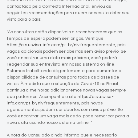
novembro de 2021. O Consulado dos EUA em Porto Alegre,
contactado pelo Contexto Internacional, enviou as
seguintes recomendações para quem necessita obter seu
visto para o país:
"As consultas estão disponíveis e reconhecemos que os
tempos de espera podem ser longos. Verifique
https://ais.usvisa-info.com/pt-br/niv
frequentemente, pois
vagas adicionais podem ser abertas sem aviso prévio. Se
você encontrar uma data mais próxima, você poderá
reagendar sua entrevista em nosso sistema on-line.
Estamos trabalhando diligentemente para aumentar a
disponibilidade de consultas para todas as classes de
vistos. À medida que a situação da Covid-19 no Brasil
continua a melhorar, adicionaremos novas vagas sempre
que pudermos. Acompanhe o site
https://ais.usvisa-
info.com/pt-br/niv
frequentemente, pois novos
agendamentos podem ser abertos sem aviso prévio. Se
você encontrar um vaga mais cedo, pode remarcar para a
nova data usando nosso sistema online. "
A nota do Consulado ainda informa que é necessário