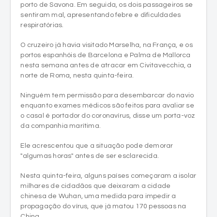
porto de Savona. Em seguida, os dois passageiros se
sentiram mal, apresentando febre e dificuldades
respiratórias.
O cruzeiro já havia visitado Marselha, na França, e os
portos espanhóis de Barcelona e Palma de Mallorca
nesta semana antes de atracar em Civitavecchia, a
norte de Roma, nesta quinta-feira.
Ninguém tem permissão para desembarcar do navio
enquanto exames médicos são feitos para avaliar se
o casal é portador do coronavírus, disse um porta-voz
da companhia marítima.
Ele acrescentou que a situação pode demorar
"algumas horas" antes de ser esclarecida.
Nesta quinta-feira, alguns países começaram a isolar
milhares de cidadãos que deixaram a cidade
chinesa de Wuhan, uma medida para impedir a
propagação do vírus, que já matou 170 pessoas na
China.