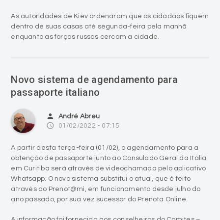
As autoridades de Kiev ordenaram que os cidadãos fiquem
dentro de suas casas até segunda-feira pela manhã
enquanto as forças russas cercam a cidade.
Novo sistema de agendamento para
passaporte italiano
person
André Abreu
access_time
01/02/2022 - 07:15
A partir desta terça-feira (01/02), o agendamento para a
obtenção de passaporte junto ao Consulado Geral da Itália
em Curitiba será através de videochamada pelo aplicativo
Whatsapp. O novo sistema substitui o atual, que é feito
através do Prenot@mi, em funcionamento desde julho do
ano passado, por sua vez sucessor do Prenota Online.
A informação foi fornecida aos conselheiros do Comites –