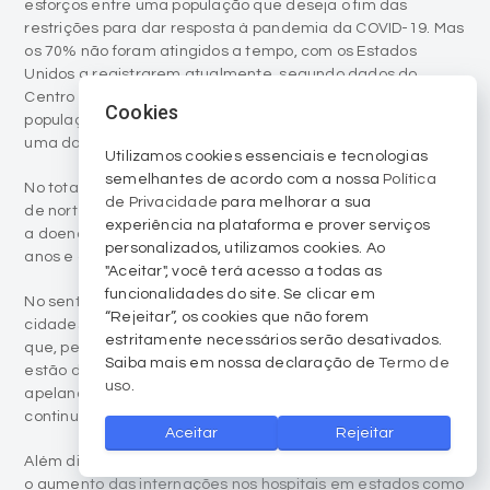
esforços entre uma população que deseja o fim das
restrições para dar resposta à pandemia da COVID-19. Mas
os 70% não foram atingidos a tempo, com os Estados
Unidos a registrarem atualmente, segundo dados do
Centro de Controlo e Prevenção de Doenças (CDC) 67% da
Cookies
população com mais de 18 anos vacinada com pelo menos
uma dose da vacina.
Utilizamos cookies essenciais e tecnologias
semelhantes de acordo com a nossa
Política
No total, até ao momento, aproximadamente 157 milhões
de Privacidade
para melhorar a sua
de norte-americanos estão já totalmente vacinados contra
experiência na plataforma e prover serviços
a doença, o que corresponde a 58,1% dos maiores de 18
personalizados, utilizamos cookies. Ao
anos e a 47,3% da população total.
"Aceitar", você terá acesso a todas as
funcionalidades do site. Se clicar em
No sentido oposto ao idealizado, há mesmo algumas
“Rejeitar”, os cookies que não forem
cidades norte-americanas como Los Angeles e St. Louis
estritamente necessários serão desativados.
que, perante a crescente propagação da variante Delta,
Saiba mais em nossa declaração de
Termo de
estão dando alguns passos atrás no nível das restrições,
uso
.
apelando até mesmo às pessoas vacinadas para que
continuem a usar a máscara.
Aceitar
Rejeitar
Além disso, as autoridades de saúde estão alertando para
o aumento das internações nos hospitais em estados como