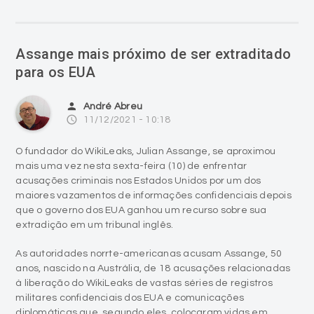
Assange mais próximo de ser extraditado
para os EUA
person
André Abreu
access_time
11/12/2021 - 10:18
O fundador do WikiLeaks, Julian Assange, se aproximou
mais uma vez nesta sexta-feira (10) de enfrentar
acusações criminais nos Estados Unidos por um dos
maiores vazamentos de informações confidenciais depois
que o governo dos EUA ganhou um recurso sobre sua
extradição em um tribunal inglês.
As autoridades norrte-americanas acusam Assange, 50
anos, nascido na Austrália, de 18 acusações relacionadas
à liberação do WikiLeaks de vastas séries de registros
militares confidenciais dos EUA e comunicações
diplomáticas que, segundo eles, colocaram vidas em