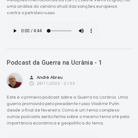
Relações Internacionais da ESPM, Eveline Vieira Brigido, faz
uma análise do cenário atual das sanções europeias
contra o petróleo russo.
Podcast da Guerra na Ucrânia - 1
person
André Abreu
access_time
28/11/2022 - 21:53
Este é o primeiro podcast sobre a Guerra na Ucrânia. Uma
guerra promovida pelo presidente russo Vladimir Putin
desde o final de fevereiro. Como é um tema complexo
outros podcasts serão feitos sobre o mesmo tema até pela
importância econômica e geopolítica do tema.