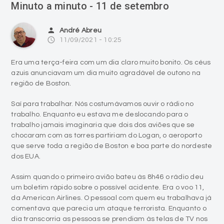
Minuto a minuto - 11 de setembro
person
André Abreu
access_time
11/09/2021 - 10:25
Era uma terça-feira com um dia claro muito bonito. Os céus
azuis anunciavam um dia muito agradável de outono na
região de Boston.
Saí para trabalhar. Nós costumávamos ouvir o rádio no
trabalho. Enquanto eu estava me deslocando para o
trabalho jamais imaginaria que dois dos aviões que se
chocaram com as torres partiriam do Logan, o aeroporto
que serve toda a região de Boston e boa parte do nordeste
dos EUA.
Assim quando o primeiro avião bateu às 8h46 o rádio deu
um boletim rápido sobre o possível acidente. Era o voo 11,
da American Airlines. O pessoal com quem eu trabalhava já
comentava que parecia um ataque terrorista. Enquanto o
dia transcorria as pessoas se prendiam às telas de TV nos