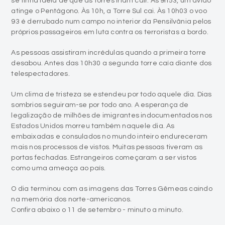
se tinha ideia de que as torres iriam cair. Às 9h53, um avião
atinge o Pentágono. Às 10h, a Torre Sul cai. Às 10h03 o voo
93 é derrubado num campo no interior da Pensilvânia pelos
próprios passageiros em luta contra os terroristas a bordo.
As pessoas assistiram incrédulas quando a primeira torre
desabou. Antes das 10h30 a segunda torre caía diante dos
telespectadores.
Um clima de tristeza se estendeu por todo aquele dia. Dias
sombrios seguiram-se por todo ano. A esperança de
legalização de milhões de imigrantes indocumentados nos
Estados Unidos morreu também naquele dia. As
embaixadas e consulados no mundo inteiro endureceram
mais nos processos de vistos. Muitas pessoas tiveram as
portas fechadas. Estrangeiros começaram a ser vistos
como uma ameaça ao país.
O dia terminou com as imagens das Torres Gêmeas caindo
na memória dos norte-americanos.
Confira abaixo o 11 de setembro - minuto a minuto.