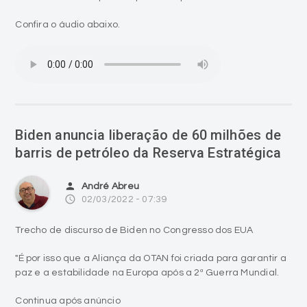
Confira o áudio abaixo.
Biden anuncia liberação de 60 milhões de
barris de petróleo da Reserva Estratégica
person
André Abreu
access_time
02/03/2022 - 07:39
Trecho de discurso de Biden no Congresso dos EUA
"É por isso que a Aliança da OTAN foi criada para garantir a
paz e a estabilidade na Europa após a 2ª Guerra Mundial.
Continua após anúncio