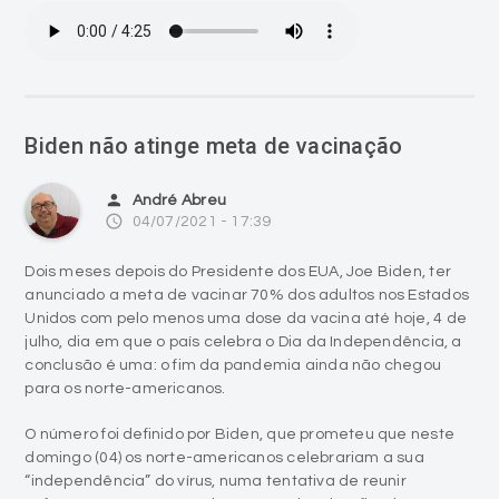
Biden não atinge meta de vacinação
person
André Abreu
access_time
04/07/2021 - 17:39
Dois meses depois do Presidente dos EUA, Joe Biden, ter
anunciado a meta de vacinar 70% dos adultos nos Estados
Unidos com pelo menos uma dose da vacina até hoje, 4 de
julho, dia em que o país celebra o Dia da Independência, a
conclusão é uma: o fim da pandemia ainda não chegou
para os norte-americanos.
O número foi definido por Biden, que prometeu que neste
domingo (04) os norte-americanos celebrariam a sua
“independência” do vírus, numa tentativa de reunir