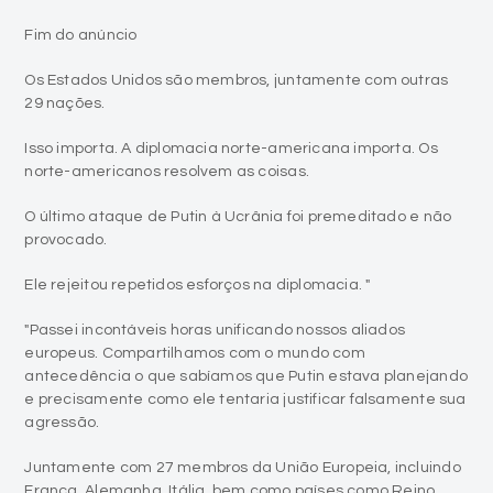
Fim do anúncio
Os Estados Unidos são membros, juntamente com outras
29 nações.
Isso importa. A diplomacia norte-americana importa. Os
norte-americanos resolvem as coisas.
O último ataque de Putin à Ucrânia foi premeditado e não
provocado.
Ele rejeitou repetidos esforços na diplomacia. "
"Passei incontáveis horas unificando nossos aliados
europeus. Compartilhamos com o mundo com
antecedência o que sabíamos que Putin estava planejando
e precisamente como ele tentaria justificar falsamente sua
agressão.
Juntamente com 27 membros da União Europeia, incluindo
França, Alemanha, Itália, bem como países como Reino