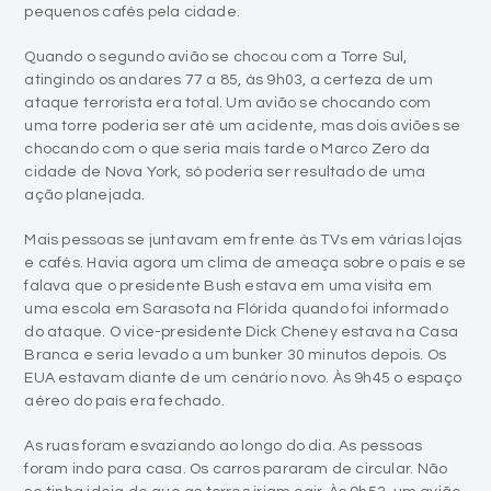
pequenos cafés pela cidade.
Quando o segundo avião se chocou com a Torre Sul,
atingindo os andares 77 a 85, às 9h03, a certeza de um
ataque terrorista era total. Um avião se chocando com
uma torre poderia ser até um acidente, mas dois aviões se
chocando com o que seria mais tarde o Marco Zero da
cidade de Nova York, só poderia ser resultado de uma
ação planejada.
Mais pessoas se juntavam em frente às TVs em várias lojas
e cafés. Havia agora um clima de ameaça sobre o país e se
falava que o presidente Bush estava em uma visita em
uma escola em Sarasota na Flórida quando foi informado
do ataque. O vice-presidente Dick Cheney estava na Casa
Branca e seria levado a um bunker 30 minutos depois. Os
EUA estavam diante de um cenário novo. Às 9h45 o espaço
aéreo do país era fechado.
As ruas foram esvaziando ao longo do dia. As pessoas
foram indo para casa. Os carros pararam de circular. Não