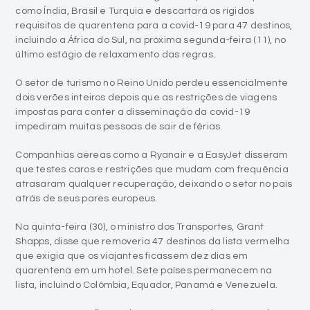
como Índia, Brasil e Turquia e descartará os rígidos
requisitos de quarentena para a covid-19 para 47 destinos,
incluindo a África do Sul, na próxima segunda-feira (11), no
último estágio de relaxamento das regras.
O setor de turismo no Reino Unido perdeu essencialmente
dois verões inteiros depois que as restrições de viagens
impostas para conter a disseminação da covid-19
impediram muitas pessoas de sair de férias.
Companhias aéreas como a Ryanair e a EasyJet disseram
que testes caros e restrições que mudam com frequência
atrasaram qualquer recuperação, deixando o setor no país
atrás de seus pares europeus.
Na quinta-feira (30), o ministro dos Transportes, Grant
Shapps, disse que removeria 47 destinos da lista vermelha
que exigia que os viajantes ficassem dez dias em
quarentena em um hotel. Sete países permanecem na
lista, incluindo Colômbia, Equador, Panamá e Venezuela.