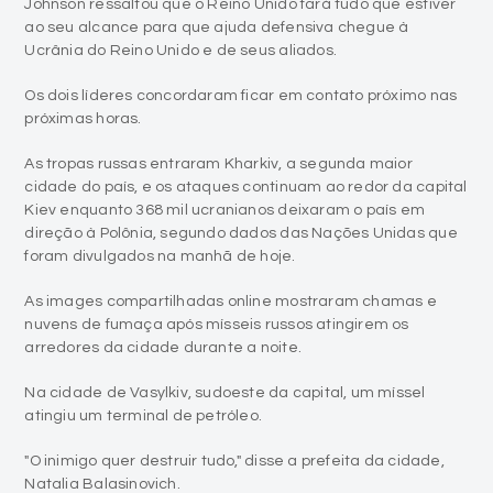
Johnson ressaltou que o Reino Unido fará tudo que estiver
ao seu alcance para que ajuda defensiva chegue à
Ucrânia do Reino Unido e de seus aliados.
Os dois líderes concordaram ficar em contato próximo nas
próximas horas.
As tropas russas entraram Kharkiv, a segunda maior
cidade do país, e os ataques continuam ao redor da capital
Kiev enquanto 368 mil ucranianos deixaram o país em
direção à Polônia, segundo dados das Nações Unidas que
foram divulgados na manhã de hoje.
As images compartilhadas online mostraram chamas e
nuvens de fumaça após mísseis russos atingirem os
arredores da cidade durante a noite.
Na cidade de Vasylkiv, sudoeste da capital, um míssel
atingiu um terminal de petróleo.
"O inimigo quer destruir tudo," disse a prefeita da cidade,
Natalia Balasinovich.