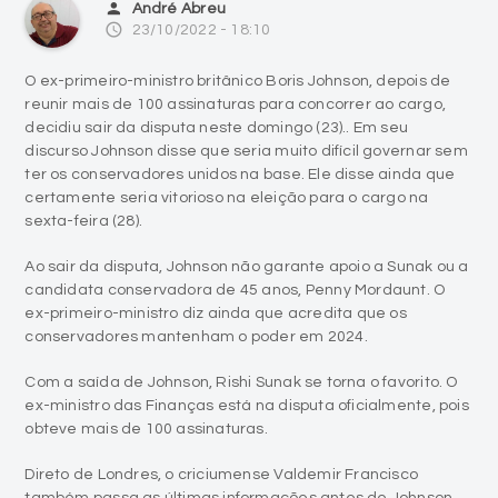
person
André Abreu
access_time
23/10/2022 - 18:10
O ex-primeiro-ministro britânico Boris Johnson, depois de
reunir mais de 100 assinaturas para concorrer ao cargo,
decidiu sair da disputa neste domingo (23).. Em seu
discurso Johnson disse que seria muito difícil governar sem
ter os conservadores unidos na base. Ele disse ainda que
certamente seria vitorioso na eleição para o cargo na
sexta-feira (28).
Ao sair da disputa, Johnson não garante apoio a Sunak ou a
candidata conservadora de 45 anos, Penny Mordaunt. O
ex-primeiro-ministro diz ainda que acredita que os
conservadores mantenham o poder em 2024.
Com a saída de Johnson, Rishi Sunak se torna o favorito. O
ex-ministro das Finanças está na disputa oficialmente, pois
obteve mais de 100 assinaturas.
Direto de Londres, o criciumense Valdemir Francisco
também passa as últimas informações antes de Johnson