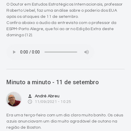
O Doutor em Estudos Estratégicos Internacionais, professor
Roberto Uebel, faz uma análise sobre o poderio dos EUA
após os ataques de 11 de setembro.
Confira abaixo o áudio da entrevista com o professor da
ESPM-Porto Alegre, que foi ao ar no Edição Extra deste
domingo (12).
Minuto a minuto - 11 de setembro
person
André Abreu
access_time
11/09/2021 - 10:25
Era uma terça-feira com um dia claro muito bonito. Os céus
azuis anunciavam um dia muito agradável de outono na
região de Boston.