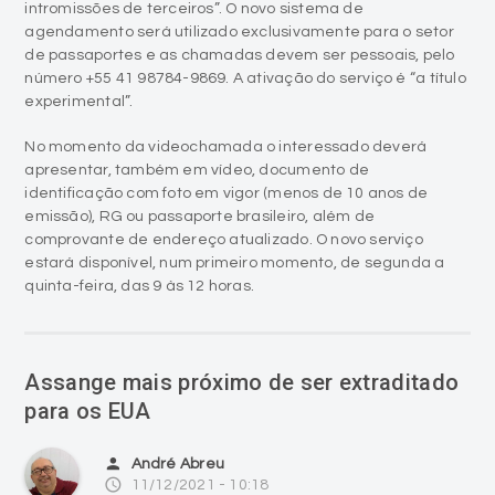
intromissões de terceiros”. O novo sistema de
agendamento será utilizado exclusivamente para o setor
de passaportes e as chamadas devem ser pessoais, pelo
número +55 41 98784-9869. A ativação do serviço é “a título
experimental”.
No momento da videochamada o interessado deverá
apresentar, também em vídeo, documento de
identificação com foto em vigor (menos de 10 anos de
emissão), RG ou passaporte brasileiro, além de
comprovante de endereço atualizado. O novo serviço
estará disponível, num primeiro momento, de segunda a
quinta-feira, das 9 às 12 horas.
Assange mais próximo de ser extraditado
para os EUA
person
André Abreu
access_time
11/12/2021 - 10:18