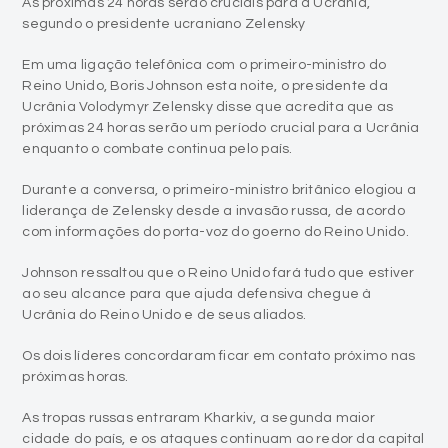
As próximas 24 horas serão cruciais para a Ucrânia,
segundo o presidente ucraniano Zelensky
Em uma ligação telefônica com o primeiro-ministro do
Reino Unido, Boris Johnson esta noite, o presidente da
Ucrânia Volodymyr Zelensky disse que acredita que as
próximas 24 horas serão um período crucial para a Ucrânia
enquanto o combate continua pelo país.
Durante a conversa, o primeiro-ministro britânico elogiou a
liderança de Zelensky desde a invasão russa, de acordo
com informações do porta-voz do goerno do Reino Unido.
Johnson ressaltou que o Reino Unido fará tudo que estiver
ao seu alcance para que ajuda defensiva chegue à
Ucrânia do Reino Unido e de seus aliados.
Os dois líderes concordaram ficar em contato próximo nas
próximas horas.
As tropas russas entraram Kharkiv, a segunda maior
cidade do país, e os ataques continuam ao redor da capital