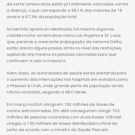
de norte-americanos estão já totalmente vacinados contra
a doença, o que corresponde a 58,1% dos maiores de 18
anos e a 47,3% da população total.
No sentido oposto ao idealizado, há mesmo algumas
cidades norte-americanas como Los Angeles e St. Louis
que, perante a crescente propagação da variante Delta,
estão dando alguns passos atrás no nível das restrições,
apelando até mesmo às pessoas vacinadas para que
continuem a usar a máscara.
Além disso, as autoridades de saúde estão alertando para
o aumento das internações nos hospitais em estados como
o Missouri e Utah, onde grande parte da população ainda
não foi vacinada, segundo a ABC News.
Em março os EUA atingiram 100 milhões de doses de
vacina administradas. Em abril conseguiram atingir 100
milhões de pessoas vacinadas com duas doses. O Brasil
chegou a 135 milhões de doses distribuídas no final de
junho de acordo com o ministro da Saúde Marcelo