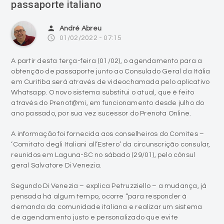
passaporte italiano
person
André Abreu
access_time
01/02/2022 - 07:15
A partir desta terça-feira (01/02), o agendamento para a
obtenção de passaporte junto ao Consulado Geral da Itália
em Curitiba será através de videochamada pelo aplicativo
Whatsapp. O novo sistema substitui o atual, que é feito
através do Prenot@mi, em funcionamento desde julho do
ano passado, por sua vez sucessor do Prenota Online.
A informação foi fornecida aos conselheiros do Comites –
‘Comitato degli Italiani all’Estero’ da circunscrição consular,
reunidos em Laguna-SC no sábado (29/01), pelo cônsul
geral Salvatore Di Venezia.
Segundo Di Venezia – explica Petruzziello – a mudança, já
pensada há algum tempo, ocorre “para responder à
demanda da comunidade italiana e realizar um sistema
de agendamento justo e personalizado que evite