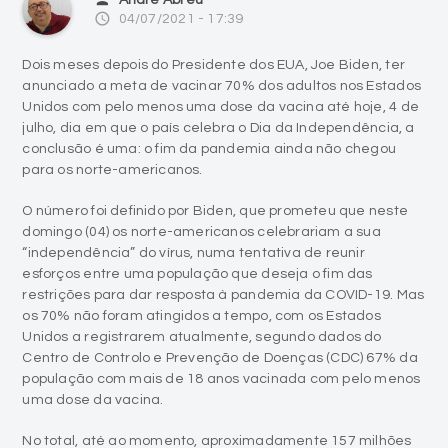
André Abreu
access_time
04/07/2021 - 17:39
Dois meses depois do Presidente dos EUA, Joe Biden, ter
anunciado a meta de vacinar 70% dos adultos nos Estados
Unidos com pelo menos uma dose da vacina até hoje, 4 de
julho, dia em que o país celebra o Dia da Independência, a
conclusão é uma: o fim da pandemia ainda não chegou
para os norte-americanos.
O número foi definido por Biden, que prometeu que neste
domingo (04) os norte-americanos celebrariam a sua
“independência” do vírus, numa tentativa de reunir
esforços entre uma população que deseja o fim das
restrições para dar resposta à pandemia da COVID-19. Mas
os 70% não foram atingidos a tempo, com os Estados
Unidos a registrarem atualmente, segundo dados do
Centro de Controlo e Prevenção de Doenças (CDC) 67% da
população com mais de 18 anos vacinada com pelo menos
uma dose da vacina.
No total, até ao momento, aproximadamente 157 milhões