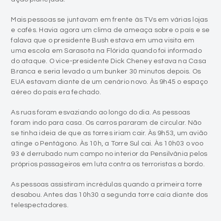
Mais pessoas se juntavam em frente às TVs em várias lojas
e cafés. Havia agora um clima de ameaça sobre o país e se
falava que o presidente Bush estava em uma visita em
uma escola em Sarasota na Flórida quando foi informado
do ataque. O vice-presidente Dick Cheney estava na Casa
Branca e seria levado a um bunker 30 minutos depois. Os
EUA estavam diante de um cenário novo. Às 9h45 o espaço
aéreo do país era fechado.
As ruas foram esvaziando ao longo do dia. As pessoas
foram indo para casa. Os carros pararam de circular. Não
se tinha ideia de que as torres iriam cair. Às 9h53, um avião
atinge o Pentágono. Às 10h, a Torre Sul cai. Às 10h03 o voo
93 é derrubado num campo no interior da Pensilvânia pelos
próprios passageiros em luta contra os terroristas a bordo.
As pessoas assistiram incrédulas quando a primeira torre
desabou. Antes das 10h30 a segunda torre caía diante dos
telespectadores.