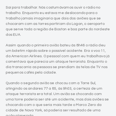
Saí para trabalhar. Nós costumávamos ouvir o rádio no
trabalho. Enquanto eu estava me deslocando para o
trabalho jamais imaginaria que dois dos aviões que se
chocaram com as torres partiriam do Logan, o aeroporto
que serve toda a região de Boston e boa parte do nordeste
dos EUA.
Assim quando o primeiro avião bateu às 8h46 o rádio deu
um boletim rápido sobre o possível acidente. Era o voo 11,
da American Airlines. O pessoal com quem eu trabalhava já
comentava que parecia um ataque terrorista. Enquanto o
dia transcorria as pessoas se prendiam às telas de TV nos
pequenos cafés pela cidade.
Quando o segundo avião se chocou com a Torre Sul,
atingindo os andares 77 a 85, às 9h03, a certeza de um
ataque terrorista era total. Um avião se chocando com
uma torre poderia ser até um acidente, mas dois aviões se
chocando com o que seria mais tarde o Marco Zero da
cidade de Nova York, só poderia ser resultado de uma
ação planejada.