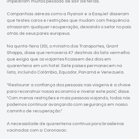
impediram muitas pessoas de sair de férias.
Companhias aéreas como a Ryanair e a EasyJet disseram
que testes caros e restrições que mudam com frequência
atrasaram qualquer recuperação, deixando o setor no país
atrás de seus pares europeus.
Na quinta-feira (30), o ministro dos Transportes, Grant
Shapps, disse que removeria 47 destinos da lista vermelha
que exigia que os viajantes ficassem dez dias em
quarentena em um hotel. Sete países permanecem na
lista, incluindo Colômbia, Equador, Panamá e Venezuela.
"Restaurar a confiança das pessoas nas viagens é a chave
para reconstruir nossa economia e nivelar este país", disse.
"Com menos restrições e mais pessoas viajando, todos nós
podemos continuar avançando com segurança em nosso
caminho de recuperação."
A necessidade de quarentena continua para brasileiros
vacinados com a Coronavac.