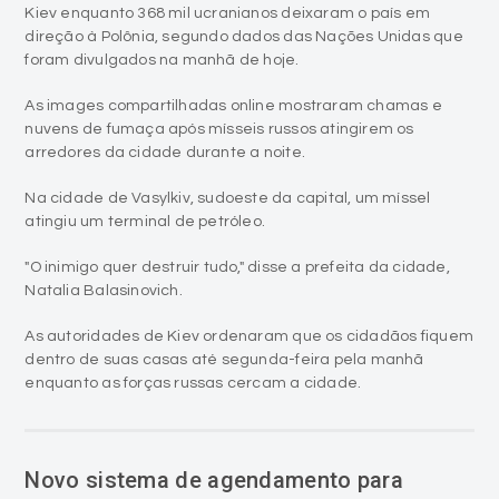
Kiev enquanto 368 mil ucranianos deixaram o país em
direção à Polônia, segundo dados das Nações Unidas que
foram divulgados na manhã de hoje.
As images compartilhadas online mostraram chamas e
nuvens de fumaça após mísseis russos atingirem os
arredores da cidade durante a noite.
Na cidade de Vasylkiv, sudoeste da capital, um míssel
atingiu um terminal de petróleo.
"O inimigo quer destruir tudo," disse a prefeita da cidade,
Natalia Balasinovich.
As autoridades de Kiev ordenaram que os cidadãos fiquem
dentro de suas casas até segunda-feira pela manhã
enquanto as forças russas cercam a cidade.
Novo sistema de agendamento para