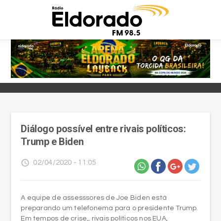
Diálogo possível entre rivais políticos:
Trump e Biden
access_time
02/04/2020 - 11:05
A equipe de assesssores de Joe Biden está
preparando um telefonema para o presidente Trump.
Em tempos de crise,, rivais políticos nos EUA,