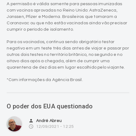
A permissão é válida somente para pessoas imunizadas
com vacinas aprovadas no Reino Unido: AstraZeneca,
Janssen, Pfizer e Moderna. Brasileiros que tomaram a
Coronavac ou que não estão vacinados ainda vão precisar
cumprir o período de isolamento.
Para os vacinados, continua sendo obrigatório testar
negativo em um teste três dias antes de viajar e passar por
outros dois testes no território britânico, no segundo e no
oitavo dias após a chegada, além de cumprir uma
quarentena de dez dias em lugar escolhido pelo viajante.
*Com informações da Agência Brasil.
O poder dos EUA questionado
person
André Abreu
access_time
12/09/2021 - 12:25