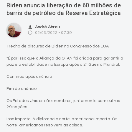
Biden anuncia liberação de 60 milhões de
barris de petróleo da Reserva Estratégica
person
André Abreu
access_time
02/03/2022 - 07:39
Trecho de discurso de Biden no Congresso dos EUA
"É por isso que a Aliança da OTAN foi criada para garantir a
paz e a estabilidade na Europa após a 2ª Guerra Mundial.
Continua após anúncio
Fim do anúncio
Os Estados Unidos são membros, juntamente com outras
29 nações.
Isso importa. A diplomacia norte-americana importa. Os
norte-americanos resolvem as coisas.