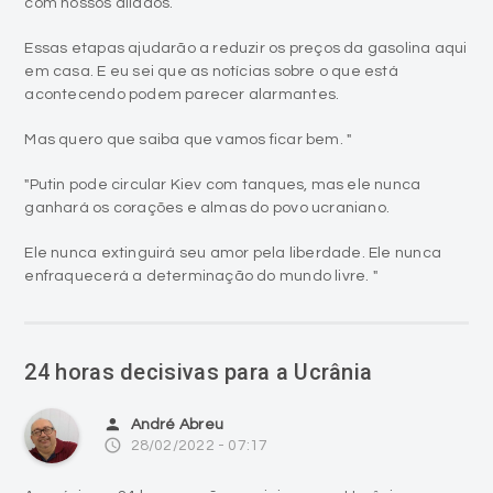
com nossos aliados.
Essas etapas ajudarão a reduzir os preços da gasolina aqui
em casa. E eu sei que as notícias sobre o que está
acontecendo podem parecer alarmantes.
Mas quero que saiba que vamos ficar bem. "
"Putin pode circular Kiev com tanques, mas ele nunca
ganhará os corações e almas do povo ucraniano.
Ele nunca extinguirá seu amor pela liberdade. Ele nunca
enfraquecerá a determinação do mundo livre. "
24 horas decisivas para a Ucrânia
person
André Abreu
access_time
28/02/2022 - 07:17