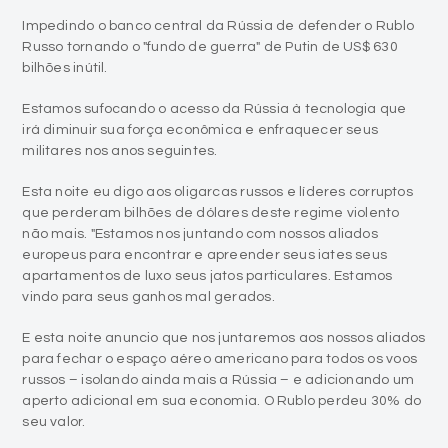
Impedindo o banco central da Rússia de defender o Rublo
Russo tornando o "fundo de guerra" de Putin de US$ 630
bilhões inútil.
Estamos sufocando o acesso da Rússia à tecnologia que
irá diminuir sua força econômica e enfraquecer seus
militares nos anos seguintes.
Esta noite eu digo aos oligarcas russos e líderes corruptos
que perderam bilhões de dólares deste regime violento
não mais. "Estamos nos juntando com nossos aliados
europeus para encontrar e apreender seus iates seus
apartamentos de luxo seus jatos particulares. Estamos
vindo para seus ganhos mal gerados.
E esta noite anuncio que nos juntaremos aos nossos aliados
para fechar o espaço aéreo americano para todos os voos
russos – isolando ainda mais a Rússia – e adicionando um
aperto adicional em sua economia. O Rublo perdeu 30% do
seu valor.