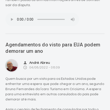
sair da disputa.
Agendamentos do visto para EUA podem
demorar um ano
person
André Abreu
access_time
04/08/2022 - 08:09
Quem busca por um visto para os Estados Unidos pode
enfrentar uma espera que pode chegar a um ano, segundo
Bruna Fernandes da Ícaro Turismo em Criciúma. A espera
para uma entrevista em outros consulados do país pode
demorar até mais.
Após o cenário de fechamento de consulados por todo o