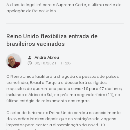
A disputa legal irá para a Suprema Corte, a última corte de
apelação do Reino Unido.
Reino Unido flexibiliza entrada de
brasileiros vacinados
person
André Abreu
access_time
08/10/2021 - 11:28
O Reino Unido facilitará a chegada de pessoas de países
como Índia, Brasil e Turquia e descartará os rígidos
requisitos de quarentena para a covid-19 para 47 destinos,
incluindo a África do Sul, na próxima segunda-feira (11), no
último estágio de relaxamento das regras.
O setor de turismo no Reino Unido perdeu essencialmente
dois verões inteiros depois que as restrições de viagens
impostas para conter a disseminação da covid-19