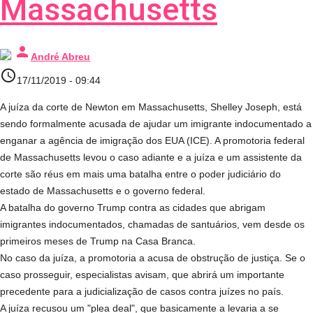
Massachusetts
person
André Abreu
access_time
17/11/2019 - 09:44
A juíza da corte de Newton em Massachusetts, Shelley Joseph, está
sendo formalmente acusada de ajudar um imigrante indocumentado a
enganar a agência de imigração dos EUA (ICE). A promotoria federal
de Massachusetts levou o caso adiante e a juíza e um assistente da
corte são réus em mais uma batalha entre o poder judiciário do
estado de Massachusetts e o governo federal.
A batalha do governo Trump contra as cidades que abrigam
imigrantes indocumentados, chamadas de santuários, vem desde os
primeiros meses de Trump na Casa Branca.
No caso da juíza, a promotoria a acusa de obstrução de justiça. Se o
caso prosseguir, especialistas avisam, que abrirá um importante
precedente para a judicialização de casos contra juízes no país.
A juíza recusou um "plea deal", que basicamente a levaria a se