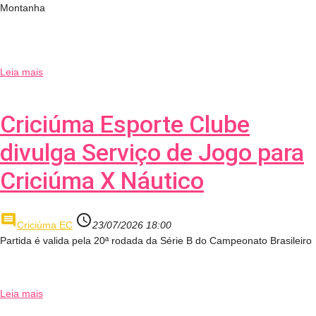
Montanha
Leia mais
Criciúma Esporte Clube
divulga Serviço de Jogo para
Criciúma X Náutico
comment
access_time
Criciúma EC
23/07/2026 18:00
Partida é valida pela 20ª rodada da Série B do Campeonato Brasileiro
Leia mais