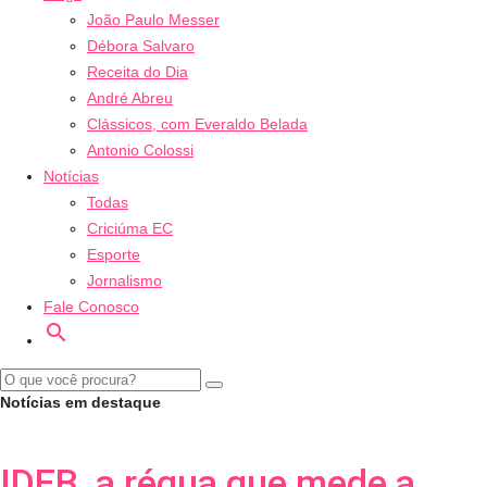
João Paulo Messer
Débora Salvaro
Receita do Dia
André Abreu
Clássicos, com Everaldo Belada
Antonio Colossi
Notícias
Todas
Criciúma EC
Esporte
Jornalismo
Fale Conosco
search
Notícias em destaque
IDEB, a régua que mede a