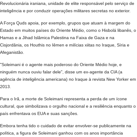
Revolucionária iraniana, unidade de elite responsável pelo serviço de
inteligência e por conduzir operações militares secretas no exterior.
A Força Quds apoia, por exemplo, grupos que atuam à margem do
Estado em muitos países do Oriente Médio, como o Hisbolá libanês, o
Hamas e a Jihad Islâmica Palestina na Faixa de Gaza e na
Cisjordânia, os Houthis no Iêmen e milícias xiitas no Iraque, Síria e
Afeganistão.
"Soleimani é o agente mais poderoso do Oriente Médio hoje, e
ninguém nunca ouviu falar dele", disse um ex-agente da CIA (a
agência de inteligência americana) no Iraque à revista New Yorker em
2013.
Para o Irã, a morte de Soleimani representa a perda de um ícone
cultural, que simbolizava o orgulho nacional e a resiliência enquanto o
país enfrentava os EUA e suas sanções.
Embora tenha tido o cuidado de evitar envolver-se publicamente na
política, a figura de Soleimani ganhou com os anos importância