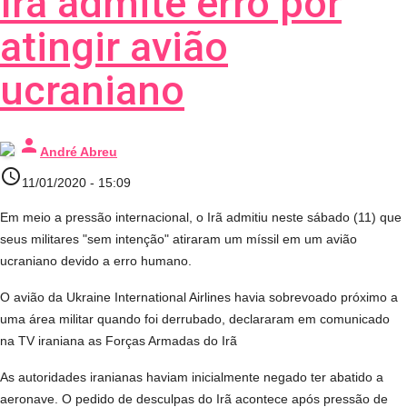
Irã admite erro por
atingir avião
ucraniano
person
André Abreu
access_time
11/01/2020 - 15:09
Em meio a pressão internacional, o Irã admitiu neste sábado (11) que
seus militares "sem intenção" atiraram um míssil em um avião
ucraniano devido a erro humano.
O avião da Ukraine International Airlines havia sobrevoado próximo a
uma área militar quando foi derrubado, declararam em comunicado
na TV iraniana as Forças Armadas do Irã
As autoridades iranianas haviam inicialmente negado ter abatido a
aeronave. O pedido de desculpas do Irã acontece após pressão de