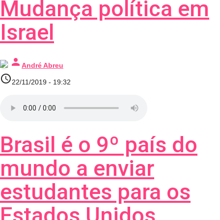
Mudança política em
Israel
person
André Abreu
access_time
22/11/2019 - 19:32
Brasil é o 9º país do
mundo a enviar
estudantes para os
Estados Unidos