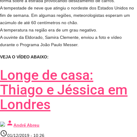
forma sobre a estrada provocando deslizamento de carros.
A tempestade de neve que atingiu o nordeste dos Estados Unidos no
fim de semana. Em algumas regiões, meteorologistas esperam um
acúmulo de até 60 centímetros no chão.
A temperatura na região era de um grau negativo.
A ouvinte da Eldorado, Samira Clemente, enviou a foto e vídeo
durante o Programa João Paulo Messer.
VEJA O VÍDEO ABAIXO:
Longe de casa:
Thiago e Jéssica em
Londres
person
André Abreu
access_time
01/12/2019 - 10:26